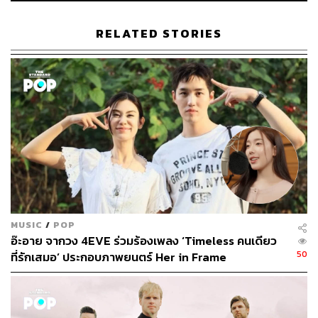
Broadcast Thai Television
RELATED STORIES
378
ABOUT THE AUTHOR
ขัติยา ฤทธิรุตม์
MUSIC
/
POP
Content Creator (Thai Culture) - THE
อ๊ะอาย จากวง 4EVE ร่วมร้องเพลง ‘Timeless คนเดียว
STANDARD POP
50
ที่รักเสมอ’ ประกอบภาพยนตร์ Her in Frame