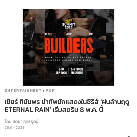
/
ENTERTAINMENT
POP
เชียร์ ทิฆัมพร นำทัพนักแสดงในซีรีส์ ‘ฝนล้านฤดู
ETERNAL RAIN’ เริ่มสตรีม 8 พ.ค. นี้
โดย
ขัติยา ฤทธิรุตม์
29.04.2026