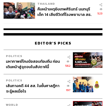
THAILAND
คืบหน้าเหตุยิงเทพศิรินทร์ นนทบุรี
523
เด็ก 14 เสียชีวิตที่โรงพยาบาล สธ.
ยืนยันครูเสียชีวิต 5 ราย เจ็บ 22
ราย
EDITOR'S PICKS
POLITICS
มหากาพย์โกงข้อสอบท้องถิ่น ก่อน
562
เดินหน้าสู่จุดจบในสัปดาห์นี้
POLITICS
เส้นทางคดี 44 สส. ในชั้นศาลฎีกา
197
จะรู้ผลเมื่อไร
WORLD