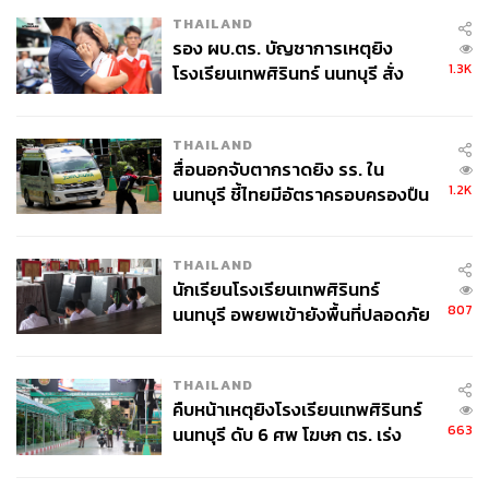
THAILAND
รอง ผบ.ตร. บัญชาการเหตุยิง
1.3K
โรงเรียนเทพศิรินทร์ นนทบุรี สั่ง
ค้นหา 2 รอบยืนยันไร้คนติดค้าง พบ
ศพปู่-ย่าที่บ้านพักผู้ก่อเหตุ
THAILAND
สื่อนอกจับตากราดยิง รร. ใน
1.2K
นนทบุรี ชี้ไทยมีอัตราครอบครองปืน
สูงในระดับต้นของภูมิภาค
THAILAND
นักเรียนโรงเรียนเทพศิรินทร์
807
นนทบุรี อพยพเข้ายังพื้นที่ปลอดภัย
ชั่วคราว หลังเหตุใช้อาวุธปืนภายใน
โรงเรียนคลี่คลาย
THAILAND
คืบหน้าเหตุยิงโรงเรียนเทพศิรินทร์
663
นนทบุรี ดับ 6 ศพ โฆษก ตร. เร่ง
สอบปมขโมยปืนปู่ก่อเหตุ