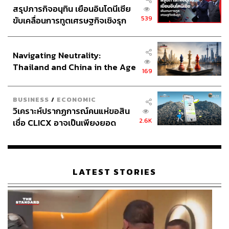
สรุปภารกิจอนุทิน เยือนอินโดนีเซีย
539
ขับเคลื่อนการทูตเศรษฐกิจเชิงรุก
ประกาศหุ้นส่วนยุทธศาสตร์ไทย –
อินโดนีเซีย
Navigating Neutrality:
Thailand and China in the Age
169
of a New Global Order
BUSINESS
/
ECONOMIC
วิเคราะห์ปรากฏการณ์คนแห่ขอสิน
2.6K
เชื่อ CLICX อาจเป็นเพียงยอด
ภูเขาน้ำแข็ง ของปัญหาหนี้ครัว
เรือนไทยที่ถูกซุกไว้
LATEST STORIES