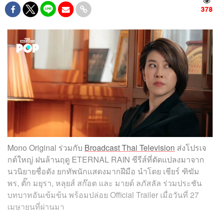
378
Mono Original ร่วมกับ
Broadcast Thai Television
ส่งโปรเจ
กต์ใหญ่ ฝนล้านฤดู ETERNAL RAIN ซีรีส์ที่ดัดแปลงมาจาก
นวนิยายชื่อดัง ยกทัพนักแสดงมากฝีมือ นำโดย เชียร์ ฑิฆัม
พร, ตั๊ก มยุรา, หลุยส์ สก๊อต และ มายด์ ลภัสลัล ร่วมประชัน
บทบาทอันเข้มข้น พร้อมปล่อย Official Trailer เมื่อวันที่ 27
เมษายนที่ผ่านมา