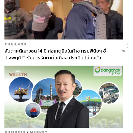
THAILAND
จับตาคดีเยาวชน 14 ปี ก่อเหตุยิงในห้าง กรมพินิจฯ ชี้
...
ประพฤติดี-รับการรักษาต่อเนื่อง ประเมินปล่อยตัว
BUSINESS
/
MARKET