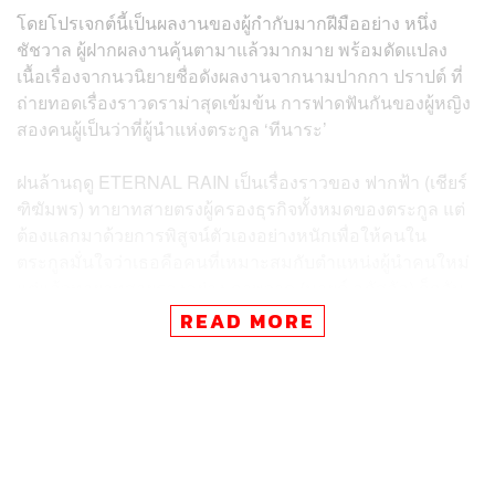
โดยโปรเจกต์นี้เป็นผลงานของผู้กำกับมากฝีมืออย่าง หนึ่ง
ชัชวาล ผู้ฝากผลงานคุ้นตามาแล้วมากมาย พร้อมดัดแปลง
เนื้อเรื่องจากนวนิยายชื่อดังผลงานจากนามปากกา ปราปต์ ที่
ถ่ายทอดเรื่องราวดราม่าสุดเข้มข้น การฟาดฟันกันของผู้หญิง
สองคนผู้เป็นว่าที่ผู้นำแห่งตระกูล ‘ทีนาระ’
ฝนล้านฤดู ETERNAL RAIN เป็นเรื่องราวของ ฟากฟ้า (เชียร์
ฑิฆัมพร) ทายาทสายตรงผู้ครองธุรกิจทั้งหมดของตระกูล แต่
ต้องแลกมาด้วยการพิสูจน์ตัวเองอย่างหนักเพื่อให้คนใน
ตระกูลมั่นใจว่าเธอคือคนที่เหมาะสมกับตำแหน่งผู้นำคนใหม่
แต่แล้วทายาทสายรองอย่าง ภาพวาด (มายด์ ลภัสลัล) ก็กลับ
มาทวงทุกอย่างคืน ท่ามกลางการแย่งชิงอำนาจ ความขัดแย้ง
READ MORE
และความรัก สงครามการชิงไหวชิงพริบ ของผู้หญิงทั้งสอง
คนจึงเริ่มขึ้น
สำหรับซีรีส์เรื่องนี้ ถือเป็นผลงานการประชันบทบาททั้งนัก
แสดงรุ่นเล็กและรุ่นใหญ่ ที่เต็มไปด้วยทัพนักแสดงมากฝีมือ
อย่างคับคั่ง อาทิ เชียร์ ฑิฆัมพร, ตั๊ก มยุรา, หลุยส์ สก๊อต,