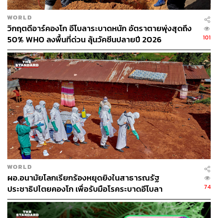
WORLD
วิกฤตดีอาร์คองโก อีโบลาระบาดหนัก อัตราตายพุ่งสุดถึง
101
50% WHO ลงพื้นที่ด่วน ลุ้นวัคซีนปลายปี 2026
WORLD
ผอ.อนามัยโลกเรียกร้องหยุดยิงในสาธารณรัฐ
74
ประชาธิปไตยคองโก เพื่อรับมือโรคระบาดอีโบลา