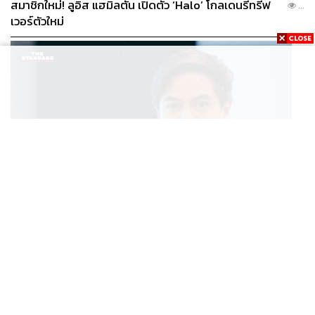
สมาชิกใหม่! ลูอิส แฮมิลตัน เปิดตัว ‘Halo’ โกลเดนรีทรีฟ
...
เวอร์ตัวใหม่
POLITICS
พริษฐ์เปิดเส้นทางการเงินโยงคดีฮั้ว สว. อีก 4 จังหวัด พบ
...
ส.อบจ. อำนาจเจริญโอนเงินให้เจ้าหน้าที่ กกต. ฝ่ายสืบสวน