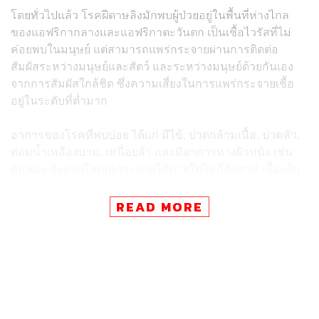
โดยทั่วไปแล้ว โรคฝีดาษลิงมักพบผู้ป่วยอยู่ในพื้นที่ห่างไกล
ของแอฟริกากลางและแอฟริกาตะวันตก เป็นเชื้อไวรัสที่ไม่
ค่อยพบในมนุษย์ แต่สามารถแพร่กระจายผ่านการติดต่อ
สัมผัสระหว่างมนุษย์และสัตว์ และระหว่างมนุษย์ด้วยกันเอง
จากการสัมผัสใกล้ชิด ซึ่งความเสี่ยงในการแพร่กระจายเชื้อ
อยู่ในระดับที่ต่ำมาก
อาการของโรคที่พบบ่อย ได้แก่ มีไข้, ปวดกล้ามเนื้อ, ปวดหัว,
ต่อมน้ำเหลืองบวม, เหนื่อยล้า และมีอาการทางผิวหนัง เช่น
ตุ่มพอง ซึ่งส่วนใหญ่มักจะหายได้ภายในไม่กี่สัปดาห์ เบื้องต้น
ยังไม่มีวัคซีนที่ฉีดเพื่อป้องกันหรือรักษาโรคฝีดาษลิงโดย
เฉพาะ
READ MORE
WHO คาดจำนวนผู้ป่วยด้วยโรคฝีดาษลิงอาจเพิ่มสูงขึ้นอีก
แนะให้เฝ้าติดตามพัฒนาการของโรคอย่างใกล้ชิด รวมถึง
ระมัดระวังการตีตราแก่กลุ่มผู้ป่วยด้วยโรคดังกล่าวที่อาจนำ
ไปสู่การเลือกปฏิบัติได้ในท้ายที่สุด