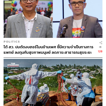
POLITICS
โต้ สว. ปมตัดงบฮอร์โมนข้ามเพศ ชี้มีความจำเป็นทางการ
128
แพทย์ ลงทุนกับสุขภาพมนุษย์ ลดภาระสาธารณสุขระยะ
ยาว