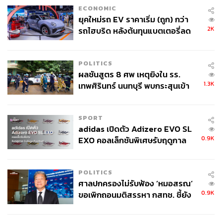
ECONOMIC
ยุคใหม่รถ EV ราคาเริ่ม (ถูก) กว่า
2K
รถไฮบริด หลังต้นทุนแบตเตอรี่ลด
ลง - จีนแห่บุกตลาดเกิดใหม่
POLITICS
ผลชันสูตร 8 ศพ เหตุยิงใน รร.
1.3K
เทพศิรินทร์ นนทบุรี พบกระสุนเข้า
จุดสำคัญ ‘ศีรษะ-หน้าอก’ ครูถูกยิง
4 นัด จากระยะไกล
SPORT
adidas เปิดตัว Adizero EVO SL
0.9K
EXO คอลเล็กชันพิเศษรับฤดูกาล
College Football
POLITICS
ศาลปกครองไม่รับฟ้อง ‘หมอสรณ’
0.9K
ขอเพิกถอนมติสรรหา กสทช. ชี้ยัง
ไม่ใช่ผู้เดือดร้อนเสียหาย