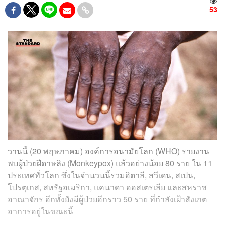
53
วานนี้ (20 พฤษภาคม) องค์การอนามัยโลก (WHO) รายงาน
พบผู้ป่วยฝีดาษลิง (Monkeypox) แล้วอย่างน้อย 80 ราย ใน 11
ประเทศทั่วโลก ซึ่งในจำนวนนี้รวมอิตาลี, สวีเดน, สเปน,
โปรตุเกส, สหรัฐอเมริกา, แคนาดา ออสเตรเลีย และสหราช
อาณาจักร อีกทั้งยังมีผู้ป่วยอีกราว 50 ราย ที่กำลังเฝ้าสังเกต
อาการอยู่ในขณะนี้