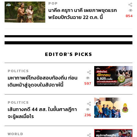
POP
นาคี๓ ครุฑา นาคี เผยภาพชุดแรก
854
พร้อมปักวันฉาย 22 ต.ค. นี้
EDITOR'S PICKS
POLITICS
มหากาพย์โกงข้อสอบท้องถิ่น ก่อน
597
เดินหน้าสู่จุดจบในสัปดาห์นี้
POLITICS
เส้นทางคดี 44 สส. ในชั้นศาลฎีกา
236
จะรู้ผลเมื่อไร
WORLD