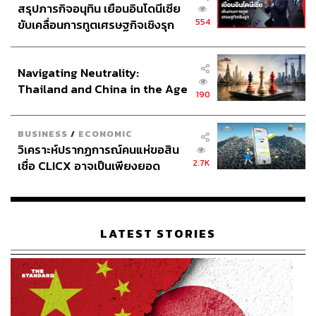
สรุปภารกิจอนุทิน เยือนอินโดนีเซีย
554
ขับเคลื่อนการทูตเศรษฐกิจเชิงรุก
ประกาศหุ้นส่วนยุทธศาสตร์ไทย –
อินโดนีเซีย
Navigating Neutrality:
Thailand and China in the Age
190
of a New Global Order
BUSINESS
/
ECONOMIC
วิเคราะห์ปรากฏการณ์คนแห่ขอสิน
2.7K
เชื่อ CLICX อาจเป็นเพียงยอด
ภูเขาน้ำแข็ง ของปัญหาหนี้ครัว
เรือนไทยที่ถูกซุกไว้
LATEST STORIES