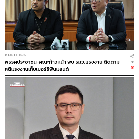
POLITICS
พรรคประชาชน-คณะก้าวหน้า พบ รมว.แรงงาน ติดตาม
อ่านเพิ่มเติม:
‘กา’ แบบไหนไม่ให้เป็น บัตรเสีย
91
คดีแรงงานเก็บเบอร์รีฟินแลนด์
ภาพประกอบ: กันยกร กาญจนวิไล
เกาะติดความเคลื่อนไหว
เลือกตั้ง 2569
: ข่าวล่าสุด บท
วิเคราะห์ กติกาการเลือกตั้ง และรายงานสด ผลการเลือกตั้ง
2569 แบบเรียลไทม์ได้ที่นี่