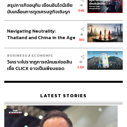
สรุปภารกิจอนุทิน เยือนอินโดนีเซีย
546
ขับเคลื่อนการทูตเศรษฐกิจเชิงรุก
ประกาศหุ้นส่วนยุทธศาสตร์ไทย –
อินโดนีเซีย
Navigating Neutrality:
Thailand and China in the Age
180
of a New Global Order
BUSINESS
/
ECONOMIC
วิเคราะห์ปรากฏการณ์คนแห่ขอสิน
2.6K
เชื่อ CLICX อาจเป็นเพียงยอด
ภูเขาน้ำแข็ง ของปัญหาหนี้ครัว
เรือนไทยที่ถูกซุกไว้
LATEST STORIES