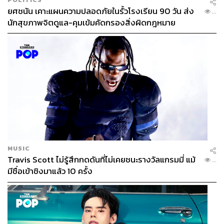
ยศชนัน เคาะแผนความปลอดภัยในรั้วโรงเรียน 90 วัน ส่ง
...
นักสุขภาพจิตดูแล-คุมเข้มคัดกรองสิ่งผิดกฎหมาย
MUSIC
Travis Scott ไม่รู้สึกกดดันที่ไม่เคยชนะรางวัลแกรมมี่ แม้
...
มีชื่อเข้าชิงมาแล้ว 10 ครั้ง