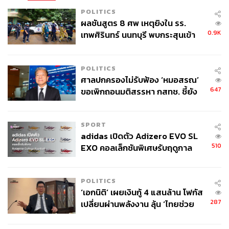
POLITICS
ผลชันสูตร 8 ศพ เหตุยิงใน รร.
0.9K
เทพศิรินทร์ นนทบุรี พบกระสุนเข้า
จุดสำคัญ ‘ศีรษะ-หน้าอก’ ครูถูกยิง
4 นัด จากระยะไกล
POLITICS
ศาลปกครองไม่รับฟ้อง ‘หมอสรณ’
647
ขอเพิกถอนมติสรรหา กสทช. ชี้ยัง
ไม่ใช่ผู้เดือดร้อนเสียหาย
SPORT
adidas เปิดตัว Adizero EVO SL
510
EXO คอลเล็กชันพิเศษรับฤดูกาล
College Football
POLITICS
‘เอกนิติ’ เผยเงินกู้ 4 แสนล้าน โฟกัส
287
เปลี่ยนผ่านพลังงาน ลุ้น ‘ไทยช่วย
ไทยพลัส’ เฟส 2 รอประเมินความ
เหมาะสม