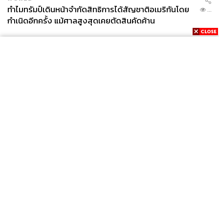
ทำไมทรัมป์เดินหน้าจำกัดสิทธิการได้สัญชาติอเมริกันโดย
...
กำเนิดอีกครั้ง แม้ศาลสูงสุดเคยตัดสินคัดค้าน
News
Wealth
Pop
Podcast
Video
Now
Opinion
Careers
Events
Privacy
About
Contact
Policy
FOR
ADVERTISING
MEMBERSHIP