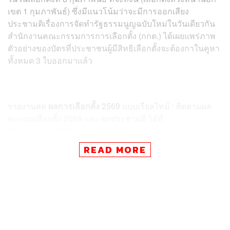
เขต 1 กุมภาพันธ์) ซึ่งมีแนวโน้มว่าจะมีการออกเสียง
ประชามติเรื่องการจัดทำรัฐธรรมนูญฉบับใหม่ในวันเดียวกัน
สำนักงานคณะกรรมการการเลือกตั้ง (กกต.) ได้เผยแพร่ภาพ
ตัวอย่างของบัตรที่ประชาชนผู้มีสิทธิเลือกตั้งจะต้องกาในคูหา
ทั้งหมด 3 ใบออกมาแล้ว
รายงานสด
ผลการเลือกตั้ง 2569
แบบเรียลไทม์ : ติดตามผล
คะแนนเลือกตั้ง 2569 และ ผลประชามติ ได้ที่
https://election2569.thestandard.co/
READ MORE
➤ เว็บไซต์ผลเลือกตั้ง 2569
บัตรเลือกตั้ง 2569