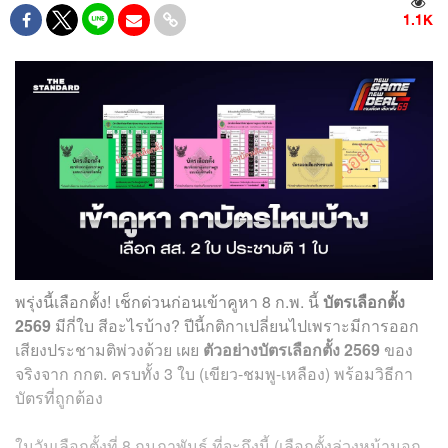
1.1K
พรุ่งนี้เลือกตั้ง! เช็กด่วนก่อนเข้าคูหา 8 ก.พ. นี้
บัตรเลือกตั้ง
2569
มีกี่ใบ สีอะไรบ้าง? ปีนี้กติกาเปลี่ยนไปเพราะมีการออก
เสียงประชามติพ่วงด้วย เผย
ตัวอย่างบัตรเลือกตั้ง 2569
ของ
จริงจาก กกต. ครบทั้ง 3 ใบ (เขียว-ชมพู-เหลือง) พร้อมวิธีกา
บัตรที่ถูกต้อง
ในวันเลือกตั้งที่ 8 กุมภาพันธ์ ที่จะถึงนี้ (เลือกตั้งล่วงหน้านอก