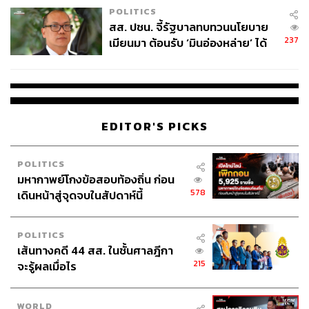
POLITICS
สส. ปชน. จี้รัฐบาลทบทวนนโยบาย
237
เมียนมา ต้อนรับ ‘มินอ่องหล่าย’ ได้
แค่สัญญาว่างเปล่า
EDITOR'S PICKS
POLITICS
มหากาพย์โกงข้อสอบท้องถิ่น ก่อน
578
เดินหน้าสู่จุดจบในสัปดาห์นี้
POLITICS
เส้นทางคดี 44 สส. ในชั้นศาลฎีกา
215
จะรู้ผลเมื่อไร
WORLD