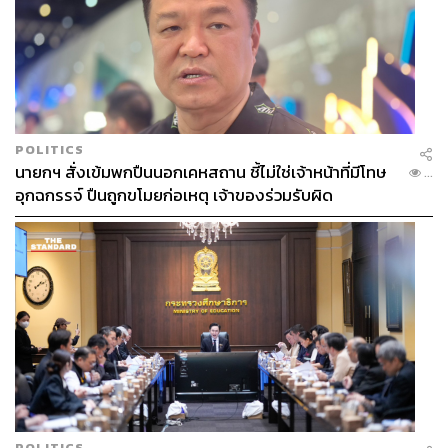
POLITICS
นายกฯ สั่งเข้มพกปืนนอกเคหสถาน ชี้ไม่ใช่เจ้าหน้าที่มีโทษ
...
อุกฉกรรจ์ ปืนถูกขโมยก่อเหตุ เจ้าของร่วมรับผิด
POLITICS