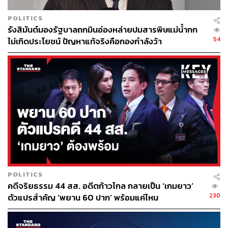
https://thestandard.co/election2569/
POLITICS
รังสิมันต์มองรัฐบาลถกมินอ่องหล่ายปมสารพิษแม่น้ำกก
f
➤ เว็บไซต์เลือกตั้ง 2569
►
54
ไม่เกิดประโยชน์ ปัญหาแท้จริงคือกองกำลังว้า
TAGS:
ส.ส. แบบบัญชีรายชื่อ
การทำประชามติ
เลือกตั้ง 2569
เลือกตั้ง 2569 เลือกตั้ง 101
การเลือกตั้ง
สำนักงานคณะกรรมการการเลือกตั้ง (กกต.)
สมาชิกสภาผู้แทนราษฎร (สส.)
การลงประชามติ
POLITICS
คดีจริยธรรม 44 สส. อดีตก้าวไกล กลายเป็น ‘เกมยาว’
230
ตัวแปรสำคัญ ‘พยาน 60 ปาก’ พร้อมแค่ไหน
1.1K