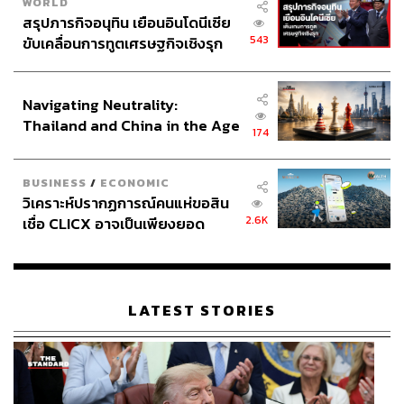
WORLD
สรุปภารกิจอนุทิน เยือนอินโดนีเซีย
543
ขับเคลื่อนการทูตเศรษฐกิจเชิงรุก
ประกาศหุ้นส่วนยุทธศาสตร์ไทย –
อินโดนีเซีย
Navigating Neutrality:
Thailand and China in the Age
174
of a New Global Order
BUSINESS
/
ECONOMIC
วิเคราะห์ปรากฏการณ์คนแห่ขอสิน
2.6K
เชื่อ CLICX อาจเป็นเพียงยอด
ภูเขาน้ำแข็ง ของปัญหาหนี้ครัว
เรือนไทยที่ถูกซุกไว้
LATEST STORIES