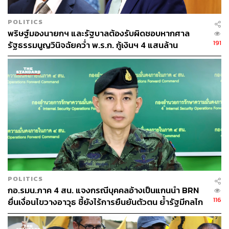
POLITICS
พริษฐ์มองนายกฯ และรัฐบาลต้องรับผิดชอบหากศาล
191
รัฐธรรมนูญวินิจฉัยคว่ำ พ.ร.ก. กู้เงินฯ 4 แสนล้าน
POLITICS
กอ.รมน.ภาค 4 สน. แจงกรณีบุคคลอ้างเป็นแกนนำ BRN
116
ยื่นเงื่อนไขวางอาวุธ ชี้ยังไร้การยืนยันตัวตน ย้ำรัฐมีกลไก
เจรจาตามกฎหมาย