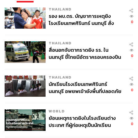
THAILAND
รอง ผบ.ตร. บัญชาการเหตุยิง
0
โรงเรียนเทพศิรินทร์ นนทบุรี สั่ง
ค้นหา 2 รอบยืนยันไร้คนติดค้าง พบ
ศพปู่-ย่าที่บ้านพักผู้ก่อเหตุ
THAILAND
สื่อนอกจับตากราดยิง รร. ใน
0
นนทบุรี ชี้ไทยมีอัตราครอบครองปืน
สูงในระดับต้นของภูมิภาค
THAILAND
นักเรียนโรงเรียนเทพศิรินทร์
0
นนทบุรี อพยพเข้ายังพื้นที่ปลอดภัย
ชั่วคราว หลังเหตุใช้อาวุธปืนภายใน
โรงเรียนคลี่คลาย
WORLD
ย้อนเหตุกราดยิงในโรงเรียนต่าง
0
ประเทศ ที่ผู้ก่อเหตุเป็นนักเรียน