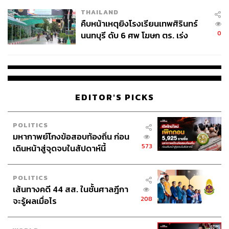
THAILAND
คืบหน้าเหตุยิงโรงเรียนเทพศิรินทร์
0
นนทบุรี ดับ 6 ศพ โฆษก ตร. เร่ง
สอบปมขโมยปืนปู่ก่อเหตุ
EDITOR'S PICKS
POLITICS
มหากาพย์โกงข้อสอบท้องถิ่น ก่อน
573
เดินหน้าสู่จุดจบในสัปดาห์นี้
POLITICS
เส้นทางคดี 44 สส. ในชั้นศาลฎีกา
208
จะรู้ผลเมื่อไร