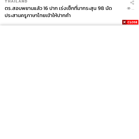
THAILAND
ตร.สอบพยานแล้ว 16 ปาก เร่งเช็กที่มากระสุน 98 นัด
...
ประสานครูภาษาไทยเข้าให้ปากคำ
News
Wealth
Pop
Podcast
Video
Now
Opinion
Careers
Events
Privacy
About
Contact
Policy
FOR
ADVERTISING
MEMBERSHIP