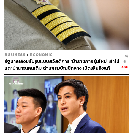
BUSINESS
/
ECONOMIC
รัฐบาลเล็งปรับรูปแบบสวัสดิการ ‘ข้าราชการรุ่นใหม่’ ย้ำไม่
9.9K
แตะบำนาญคนเดิม ด้านกรมบัญชีกลาง เปิดเฮียริงแก้
กฎหมายสิทธิรักษาพยาบาล 4 ด้าน