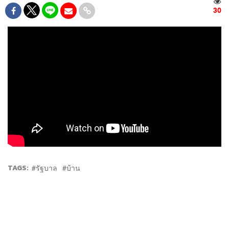
30
TAGS:
รัฐบาล
บ้าน