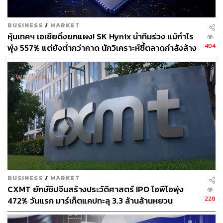
BUSINESS
/
MARKET
WGE มีแผนลงทุนเพิ่มเติมเพื่อขยายคลังสินค้าบนที่ดินของ
หุ้นเทคฯ เอเชียดิ่งยกแผง! SK Hynix นำทีมร่วง แม้กำไร
บริษัทที่จังหวัดปทุมธานี เพื่อสร้างคลังสินค้าแห่งใหม่ โรง
404
พุ่ง 557% แต่ยังต่ำกว่าคาด นักวิเคราะห์ชี้ตลาดกำลังล้าง
หล่อพรีคาสท์ และใช้เป็นสถานที่สำหรับฝึกฝีมือแรงงาน
‘ฟองสบู่’ AI
ก่อสร้าง เนื่องจากคลังสินค้าปัจจุบันของบริษัทมีการใช้
ประโยชน์เต็มพื้นที่แล้ว โดยคาดว่าจะใช้เงินลงทุนประมาณ
50 ล้านบาท ในปี 2563-2564 ซึ่งประกอบด้วยค่าใช้จ่ายใน
การก่อสร้างโกดังสินค้า ค่าใช้จ่ายเกี่ยวกับอุปกรณ์สำนักงาน
อุปกรณ์คอมพิวเตอร์ และโปรแกรมคอมพิวเตอร์
ทั้งนี้ การขยายคลังสินค้าดังกล่าว เพื่อให้สอดคล้องกับ
แผนการการเข้ารับงานโครงการในอนาคตของบริษัท และ
เพื่อให้การบริการที่ครบวงจร และเพิ่มความสามารถในการ
แข่งขันกับคู่แข่งรายอื่น รวมถึงการพัฒนาความรู้ความ
BUSINESS
/
MARKET
สามารถในการควบคุมงานโครงการก่อสร้าง
CXMT ยักษ์ชิปจีนสร้างประวัติศาสตร์ IPO ไอพีโอพุ่ง
228
472% วันแรก มาร์เก็ตแคปทะลุ 3.3 ล้านล้านหยวน
รวมทั้งมีแผนลงทุนในเครื่องจักรและอุปกรณ์สำหรับใช้ใน
งานก่อสร้างเพิ่มเติม เช่น ปั้นจั่น, รถแม็คโคร, รถเครน, รถ