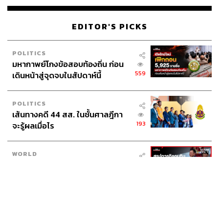
EDITOR'S PICKS
POLITICS
มหากาพย์โกงข้อสอบท้องถิ่น ก่อน
559
เดินหน้าสู่จุดจบในสัปดาห์นี้
POLITICS
เส้นทางคดี 44 สส. ในชั้นศาลฎีกา
193
จะรู้ผลเมื่อไร
WORLD
สรุปภารกิจอนุทิน เยือนอินโดนีเซีย
539
ขับเคลื่อนการทูตเศรษฐกิจเชิงรุก
ประกาศหุ้นส่วนยุทธศาสตร์ไทย –
อินโดนีเซีย
Navigating Neutrality: