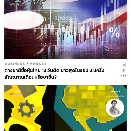
ตัก, รถบดดิน เป็นต้น ภายในปี 2563-2564 คาดว่าจะใช้เงิน
ลงทุนประมาณ 30 ล้านบาท ซึ่งการลงทุนดังกล่าวจะช่วยเพิ่ม
ศักยภาพของบริษัทในการเข้ารับงานโครงการจากหน่วยงาน
ราชการและเอกชนมากขึ้น
BUSINESS
/
MARKET
ต่างชาติซื้อหุ้นไทย 13 วันติด ยาวสุดในรอบ 3 ปีครึ่ง
455
สัญญาณเตือนหรือขาขึ้น?