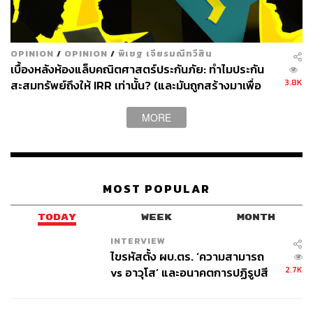
พิสูจน์อักษร: วรรษมล สิงหโกมล
OPINION
/
OPINION
/
พิเชฐ เจียรมณีทวีสิน
เบื้องหลังห้องแล็บคณิตศาสตร์ประกันภัย: ทำไมประกัน
สามารถติดตาม THE STANDARD WEALTH
3.8K
สะสมทรัพย์ถึงให้ IRR เท่านั้น? (และมันถูกสร้างมาเพื่อ
ผ่านแอปพลิเคชันต่างๆ ที่คุณสะดวกหรือใช้งานอยู่แล้วได้เลย
อะไรกันแน่)
MORE
TAGS:
หุ้น
บริษัท เวล เกรด เอ็นจิเนียริ่ง จำกัด (มหาชน)
MOST POPULAR
TODAY
WEEK
MONTH
INTERVIEW
ไขรหัสตั้ง ผบ.ตร. ‘ความสามารถ
2.7K
vs อาวุโส’ และอนาคตการปฏิรูปสี
กากี กับ พล.ต.อ. เอก อังสนานนท์
144