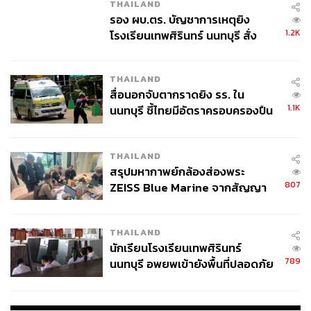
THAILAND
รอง ผบ.ตร. บัญชาการเหตุยิง
1.2K
โรงเรียนเทพศิรินทร์ นนทบุรี สั่ง
ABOUT THE AUTHOR
ค้นหา 2 รอบยืนยันไร้คนติดค้าง พบ
ศนิชา ละครพล
ศพปู่-ย่าที่บ้านพักผู้ก่อเหตุ
THAILAND
THE STANDARD WEALTH Editor
สื่อนอกจับตากราดยิง รร. ใน
1.1K
นนทบุรี ชี้ไทยมีอัตราครอบครองปืน
สูงในระดับต้นของภูมิภาค
THAILAND
สรุปมหากาพย์กล้องส่องพระ
807
ZEISS Blue Marine จากสัญญา
ผลิต 8.3 ล้าน สู่ข้อพิพาท ‘มา
เวลล์ฯ’ ฟ้อง ‘โทน บางแค’ ผิดนัด
THAILAND
จ่ายหนี้-แอบระบุแบรนด์
นักเรียนโรงเรียนเทพศิรินทร์
789
นนทบุรี อพยพเข้ายังพื้นที่ปลอดภัย
ชั่วคราว หลังเหตุใช้อาวุธปืนภายใน
โรงเรียนคลี่คลาย