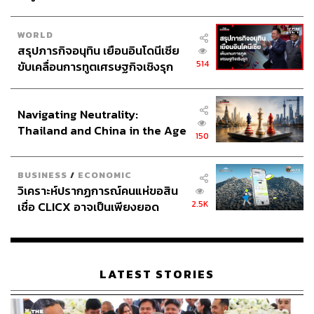
WORLD
สรุปภารกิจอนุทิน เยือนอินโดนีเซีย
514
ขับเคลื่อนการทูตเศรษฐกิจเชิงรุก
ประกาศหุ้นส่วนยุทธศาสตร์ไทย –
อินโดนีเซีย
Navigating Neutrality:
Thailand and China in the Age
150
of a New Global Order
BUSINESS
/
ECONOMIC
วิเคราะห์ปรากฏการณ์คนแห่ขอสิน
2.5K
เชื่อ CLICX อาจเป็นเพียงยอด
ภูเขาน้ำแข็ง ของปัญหาหนี้ครัว
เรือนไทยที่ถูกซุกไว้
LATEST STORIES