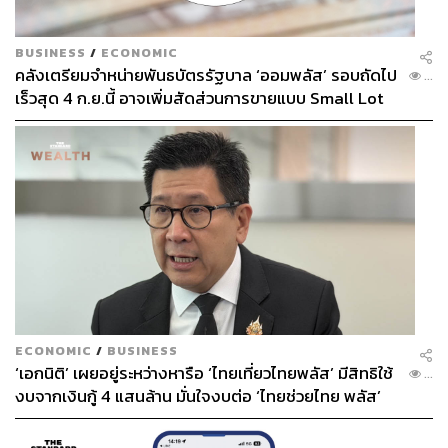
BUSINESS
/
ECONOMIC
คลังเตรียมจำหน่ายพันธบัตรรัฐบาล ‘ออมพลัส’ รอบถัดไป
...
เร็วสุด 4 ก.ย.นี้ อาจเพิ่มสัดส่วนการขายแบบ Small Lot
First มากขึ้น
ECONOMIC
/
BUSINESS
‘เอกนิติ’ เผยอยู่ระหว่างหารือ ‘ไทยเที่ยวไทยพลัส’ มีสิทธิใช้
...
งบจากเงินกู้ 4 แสนล้าน มั่นใจงบต่อ ‘ไทยช่วยไทย พลัส’
เฟส 2 มีเพียงพอ