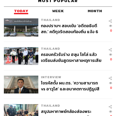
MOST POPULAR
TODAY
WEEK
MONTH
THAILAND
กองปราบฯ สอบเข้ม ‘อดีตอธิบดี
0
สถ.’ คดีทุจริตสอบท้องถิ่น แจ้ง 6
ข้อหาหนัก จ่อชง ป.ป.ช. 12 ส.ค. นี้
THAILAND
ครอบครัวรับร่าง ฮลุน โซโล่ แล้ว
0
เตรียมส่งชันสูตรหาสาเหตุการเสีย
ชีวิต
INTERVIEW
ไขรหัสตั้ง ผบ.ตร. ‘ความสามารถ
0
vs อาวุโส’ และอนาคตการปฏิรูปสี
กากี กับ พล.ต.อ. เอก อังสนานนท์
THAILAND
สรุปมหากาพย์กล้องส่องพระ