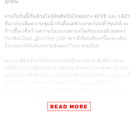
ทุกคน
งานในวันนี้เริ่มด้วยไลน์อัพศิลปินไทยอย่าง 4EVE และ LAZ1
ที่มาประเดิมความชุ่มฉ่ำกันตั้งแต่ช่วงบ่าย ก่อนที่ HyunA จะ
ก้าวขึ้นเวทีสร้างความร้อนแรงตามสไตล์ของเธอด้วยเพลง
I’m Not Cool
,
잘나가서 그래
ฯลฯ ที่เรียกเสียงกรี๊ดและเสียง
ร้องเพลงได้ดังลั่นสนามธันเดอร์โดม สเตเดียม
ตามมาติดๆ ด้วยโชว์ของสองศิลปินจากค่าย AOMG อย่าง
GRAY หนึ่งในศิลปินฝั่ง K-Hiphop ที่หลายๆ คนตั้งตารอ และ
LOCO อีกหนึ่งศิลปินมากฝีมือที่มีชื่อเสียงไม่แพ้กัน นอกจากนี้
ยังมีโชว์จาก Simon Dominic หนึ่งในแรปเปอร์ที่ร่วม
สร้างสรรค์เพลงฮิตอย่าง
몸매 Mommae
ปิดท้ายช่วงเวลา
มันๆ จากทั้งสามศิลปินด้วยสเตจ AOMG SPECIAL ที่ทั้งสนุก
สุดเหวี่ยงจนหลายคนยืนเฉยแทบไม่อยู่
READ MORE
ในช่วงเวลาราวๆ 20.00 น. ก็ถึงเวลาของอีกหนึ่งศิลปินที่ใคร
หลายๆ คนรอคอยอย่าง BamBam (แบมแบม) จากวง GOT7
ศิลปินเกาหลีใต้สัญชาติไทย ที่นอกจากจะเอาเพลงใหม่มา