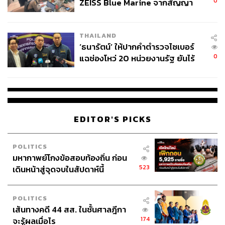
0
ZEISS Blue Marine จากสัญญา
ผลิต 8.3 ล้าน สู่ข้อพิพาท ‘มา
เวลล์ฯ’ ฟ้อง ‘โทน บางแค’ ผิดนัด
THAILAND
จ่ายหนี้-แอบระบุแบรนด์
‘ธนารัตน์’ ให้ปากคำตำรวจไซเบอร์
0
แฉช่องโหว่ 20 หน่วยงานรัฐ ยันไร้
นัยทางการเมือง
EDITOR'S PICKS
POLITICS
มหากาพย์โกงข้อสอบท้องถิ่น ก่อน
523
เดินหน้าสู่จุดจบในสัปดาห์นี้
POLITICS
เส้นทางคดี 44 สส. ในชั้นศาลฎีกา
174
จะรู้ผลเมื่อไร