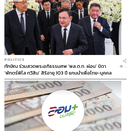
POLITICS
ทักษิณ ร่วมสวดพระอภิธรรมศพ ‘พล.ต.ท. ผ่อน’ บิดา
...
‘พักตร์พิไล ทวีสิน’ สิริอายุ 103 ปี แกนนำเพื่อไทย-บุคคล
หลากวงการร่วมอาลัย