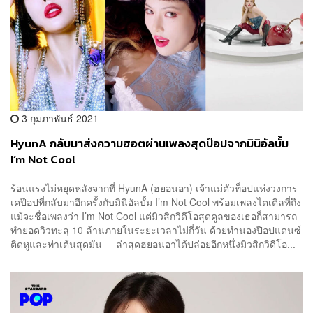
3 กุมภาพันธ์ 2021
HyunA กลับมาส่งความฮอตผ่านเพลงสุดป๊อปจากมินิอัลบั้ม
I’m Not Cool
ร้อนแรงไม่หยุดหลังจากที่ HyunA (ฮยอนอา) เจ้าแม่ตัวท็อปแห่งวงการ
เคป๊อปที่กลับมาอีกครั้งกับมินิอัลบั้ม I’m Not Cool พร้อมเพลงไตเติลที่ถึง
แม้จะชื่อเพลงว่า I’m Not Cool แต่มิวสิกวิดีโอสุดคูลของเธอก็สามารถ
ทำยอดวิวทะลุ 10 ล้านภายในระยะเวลาไม่กี่วัน ด้วยทำนองป๊อปแดนซ์
ติดหูและท่าเต้นสุดมัน ล่าสุดฮยอนอาได้ปล่อยอีกหนึ่งมิวสิกวิดีโอ...