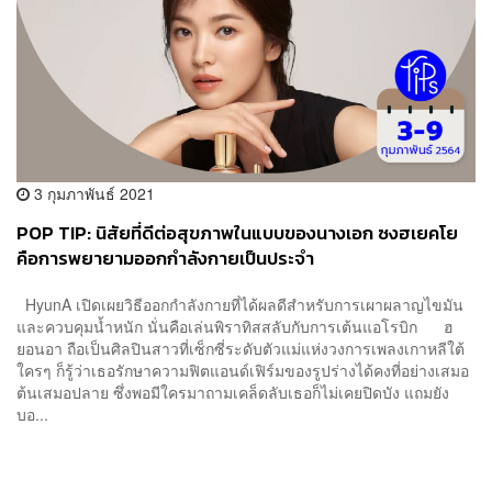
3 กุมภาพันธ์ 2021
POP TIP: นิสัยที่ดีต่อสุขภาพในแบบของนางเอก ซงฮเยคโย
คือการพยายามออกกำลังกายเป็นประจำ
HyunA เปิดเผยวิธีออกกำลังกายที่ได้ผลดีสำหรับการเผาผลาญไขมัน
และควบคุมน้ำหนัก นั่นคือเล่นพิราทิสสลับกับการเต้นแอโรบิก ฮ
ยอนอา ถือเป็นศิลปินสาวที่เซ็กซี่ระดับตัวแม่แห่งวงการเพลงเกาหลีใต้
ใครๆ ก็รู้ว่าเธอรักษาความฟิตแอนด์เฟิร์มของรูปร่างได้คงที่อย่างเสมอ
ต้นเสมอปลาย ซึ่งพอมีใครมาถามเคล็ดลับเธอก็ไม่เคยปิดบัง แถมยัง
บอ...