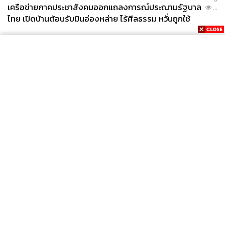
เครือข่ายภาคประชาสังคมออกแถลงการณ์ประณามรัฐบาล
...
ไทย เปิดบ้านต้อนรับมินอ่องหล่าย ไร้ศีลธรรม หวั่นถูกใช้
เป็นเครื่องมือกดขี่ชาวเมียนมา
News
Wealth
Pop
Podcast
Video
Now
Opinion
Careers
Events
Privacy
About
Contact
Policy
FOR
ADVERTISING
MEMBERSHIP