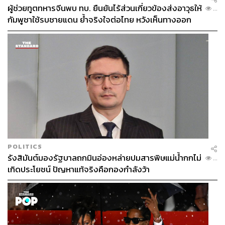
ผู้ช่วยทูตทหารจีนพบ ทบ. ยืนยันไร้ส่วนเกี่ยวข้องส่งอาวุธให้
...
กัมพูชาใช้รบชายแดน ย้ำจริงใจต่อไทย หวังเห็นทางออก
สันติวิธี
POLITICS
รังสิมันต์มองรัฐบาลถกมินอ่องหล่ายปมสารพิษแม่น้ำกกไม่
...
เกิดประโยชน์ ปัญหาแท้จริงคือกองกำลังว้า