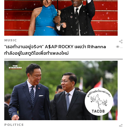
MUSIC
“เธอทำงานอยู่จริงๆ” A$AP ROCKY เผยว่า Rihanna
...
กำลังอยู่ในสตูดิโอเพื่อทำเพลงใหม่
POLITICS