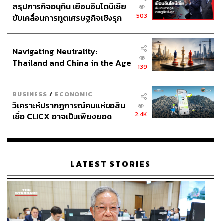
สรุปภารกิจอนุทิน เยือนอินโดนีเซีย
503
ขับเคลื่อนการทูตเศรษฐกิจเชิงรุก
ประกาศหุ้นส่วนยุทธศาสตร์ไทย –
อินโดนีเซีย
Navigating Neutrality:
Thailand and China in the Age
139
of a New Global Order
BUSINESS
/
ECONOMIC
วิเคราะห์ปรากฏการณ์คนแห่ขอสิน
2.4K
เชื่อ CLICX อาจเป็นเพียงยอด
ภูเขาน้ำแข็ง ของปัญหาหนี้ครัว
เรือนไทยที่ถูกซุกไว้
LATEST STORIES