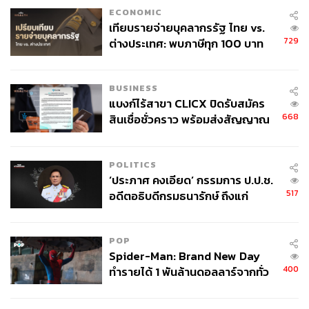
ECONOMIC
เทียบรายจ่ายบุคลากรรัฐ ไทย vs.
729
ต่างประเทศ: พบภาษีทุก 100 บาท
ของคนไทยใช้ไปกับข้าราชการเฉียด
40 บาท
BUSINESS
แบงก์ไร้สาขา CLICX ปิดรับสมัคร
668
สินเชื่อชั่วคราว พร้อมส่งสัญญาณ
เตือนกลุ่มกู้เงินผิดวัตถุประสงค์-ให้
ข้อมูลเท็จ เตรียมดำเนินคดีเด็ดขาด
POLITICS
‘ประภาศ คงเอียด’ กรรมการ ป.ป.ช.
517
อดีตอธิบดีกรมธนารักษ์ ถึงแก่
อนิจกรรม
POP
Spider-Man: Brand New Day
400
ทำรายได้ 1 พันล้านดอลลาร์จากทั่ว
โลกภายใน 6 วัน