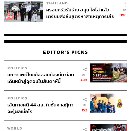
THAILAND
ครอบครัวรับร่าง ฮลุน โซโล่ แล้ว
390
เตรียมส่งชันสูตรหาสาเหตุการเสีย
ชีวิต
EDITOR'S PICKS
POLITICS
มหากาพย์โกงข้อสอบท้องถิ่น ก่อน
498
เดินหน้าสู่จุดจบในสัปดาห์นี้
POLITICS
เส้นทางคดี 44 สส. ในชั้นศาลฎีกา
152
จะรู้ผลเมื่อไร
WORLD