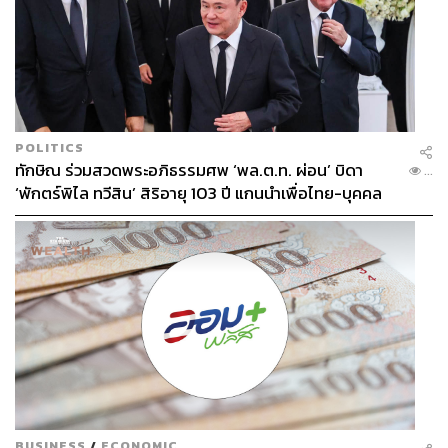
POLITICS
ทักษิณ ร่วมสวดพระอภิธรรมศพ ‘พล.ต.ท. ผ่อน’ บิดา
...
‘พักตร์พิไล ทวีสิน’ สิริอายุ 103 ปี แกนนำเพื่อไทย-บุคคล
หลากวงการร่วมอาลัย
BUSINESS
/
ECONOMIC