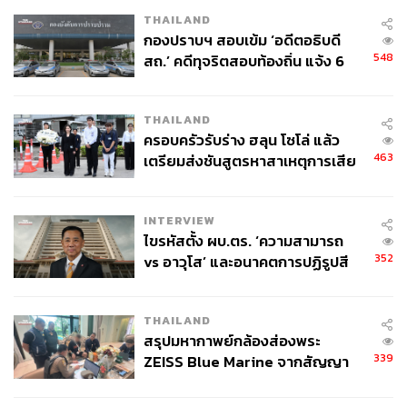
THAILAND
กองปราบฯ สอบเข้ม ‘อดีตอธิบดี
548
สถ.’ คดีทุจริตสอบท้องถิ่น แจ้ง 6
ข้อหาหนัก จ่อชง ป.ป.ช. 12 ส.ค. นี้
THAILAND
ครอบครัวรับร่าง ฮลุน โซโล่ แล้ว
463
เตรียมส่งชันสูตรหาสาเหตุการเสีย
ชีวิต
INTERVIEW
ไขรหัสตั้ง ผบ.ตร. ‘ความสามารถ
352
vs อาวุโส’ และอนาคตการปฏิรูปสี
กากี กับ พล.ต.อ. เอก อังสนานนท์
THAILAND
สรุปมหากาพย์กล้องส่องพระ
339
ZEISS Blue Marine จากสัญญา
ผลิต 8.3 ล้าน สู่ข้อพิพาท ‘มา
เวลล์ฯ’ ฟ้อง ‘โทน บางแค’ ผิดนัด