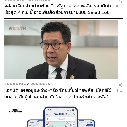
คลังเตรียมจำหน่ายพันธบัตรรัฐบาล ‘ออมพลัส’ รอบถัดไป
...
เร็วสุด 4 ก.ย.นี้ อาจเพิ่มสัดส่วนการขายแบบ Small Lot
First มากขึ้น
ECONOMIC
/
BUSINESS
‘เอกนิติ’ เผยอยู่ระหว่างหารือ ‘ไทยเที่ยวไทยพลัส’ มีสิทธิใช้
...
งบจากเงินกู้ 4 แสนล้าน มั่นใจงบต่อ ‘ไทยช่วยไทย พลัส’
เฟส 2 มีเพียงพอ