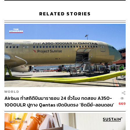
กล่าวจะเดินทางผ่านน่านฟ้าของแต่ละประเทศ
RELATED STORIES
ก่อนอนุมัติ ทางหน่วยงานกำกับดูแลของสหราชอาณาจักรได้
วิเคราะห์แง่มุมต่างๆ ของเที่ยวบินที่วางแผนไว้ รวมถึงการ
ทดสอบภาคพื้นดินกับ Rolls-Royce บนเครื่องยนต์ Trent
1000 ที่ทำงานบน SAF 100% ซึ่งโครงการริเริ่มนี้ได้รับทุน
บางส่วนจากรัฐบาลสหราชอาณาจักร โดยมีเป้าหมายเพื่อ
ทดสอบและจัดแสดงความเป็นไปได้ในการขับเคลื่อนเครื่อง
บินด้วยเชื้อเพลิงที่ยั่งยืน
รัฐบาลสหราชอาณาจักรได้มอบเงินจำนวน 1.2 ล้านดอลลาร์
ให้กับ Virgin Atlantic ในเดือนธันวาคมปีที่แล้ว เพื่อสนับสนุน
อุตสาหกรรมในการบรรลุเที่ยวบินข้ามมหาสมุทรแอตแลนติก
WORLD
ลำแรกที่ขับเคลื่อนโดย SAF
Airbus ทำสถิติบินมาราธอน 24 ชั่วโมง ทดสอบ A350-
669
1000ULR ปูทาง Qantas เปิดบินตรง ‘ซิดนีย์-ลอนดอน’
Shai Weiss ซีอีโอของ Virgin Atlantic กล่าวว่า การมาถึงจุด
ปี 2027
นี้ได้ “ได้รับความร่วมมือที่รุนแรงระหว่างพันธมิตรและ
รัฐบาลของอังกฤษ” ก่อนย้ำว่าสายการบินมุ่งมั่นที่จะใช้ SAF
ให้ได้ 10% ภายในปี 2030 พร้อมเรียกร้องให้รัฐบาลช่วยสร้าง