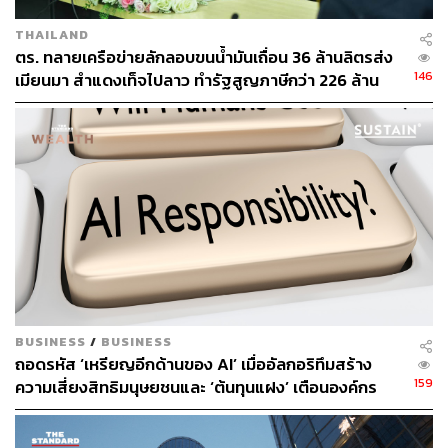
THAILAND
TAGS:
Sustain
Sustain Financing
ตร. ทลายเครือข่ายลักลอบขนน้ำมันเถื่อน 36 ล้านลิตรส่ง
Sustainable Aviation Fuels (SAF)
Virgin Atlantic
146
เมียนมา สำแดงเท็จไปลาว ทำรัฐสูญภาษีกว่า 226 ล้าน
น้ำมันเชื้อเพลิง
เครื่องบิน
น้ำมันเครื่องบิน
155
BUSINESS
/
BUSINESS
ABOUT THE AUTHOR
ถอดรหัส ‘เหรียญอีกด้านของ AI’ เมื่ออัลกอริทึมสร้าง
THE STANDARD WEALTH
159
ความเสี่ยงสิทธิมนุษยชนและ ‘ต้นทุนแฝง’ เตือนองค์กร
สำนักข่าวเศรษฐกิจ ธุรกิจ และการลงทุน โดย
ระวังกับดักอคติเชิงระบบ ก่อนกระทบมูลค่าแบรนด์ระยะ
ทีมข่าว THE STANDARD
ยาว