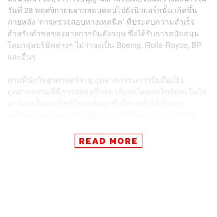
วันที่ 28 พฤศจิกายนจากลอนดอนไปยังนิวยอร์กนั้น เกิดขึ้น
ภายหลัง ‘การตรวจสอบทางเทคนิค’ ที่ประสบความสำเร็จ
สำหรับคำขอของสายการบินอังกฤษ ซึ่งได้รับการสนับสนุน
โดยกลุ่มบริษัทต่างๆ ไม่ว่าจะเป็น Boeing, Rolls-Royce, BP
และอื่นๆ
ตามที่นักวิทยาศาสตร์ระบุ อุตสาหกรรมการบินถือเป็น
อุตสาหกรรมที่มีการปล่อยก๊าซคาร์บอนไดออกไซด์และไม่ใช่
คาร์บอนไดออกไซด์ในระดับสูง ซึ่งมีส่วนทำให้เกิดการ
เปลี่ยนแปลงของสภาพภูมิอากาศ ทำให้บรรดาสายการบิน
ต่างเร่งหาแนวทางเพื่อลดการปล่อยก๊าซคาร์บอน โดย SAF
ถือเป็นหนึ่งในความหวังสำคัญด้านการลดการปล่อยก๊าซ
READ MORE
คาร์บอนในภาคส่วนนี้
รายงานระบุว่า SAF เป็นเชื้อเพลิงชีวภาพที่ผลิตการปล่อย
ก๊าซคาร์บอนต่ำกว่าเชื้อเพลิงเครื่องบินไอพ่นแบบดั้งเดิม แต่
ปัจจุบันมีราคาในการผลิตที่ค่อนข้างแพงมากเมื่อเทียบกับเชื้อ
เพลิงทั่วไป ทำให้การใช้เชื้อเพลิงดังกล่าวยังไม่แพร่หลาย