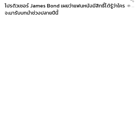
โปรดิวเซอร์ James Bond เผยว่าแฟนหนังมีสิทธิ์ได้รู้ว่าใคร
...
จะมารับบทนำช่วงปลายปีนี้
News
Wealth
Pop
Podcast
Video
Now
Opinion
Careers
Events
Privacy
About
Contact
Policy
FOR
ADVERTISING
MEMBERSHIP