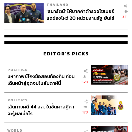
THAILAND
จ่ายหนี้-แอบระบุแบรนด์
‘ธนารัตน์’ ให้ปากคำตำรวจไซเบอร์
321
แฉช่องโหว่ 20 หน่วยงานรัฐ ยันไร้
นัยทางการเมือง
EDITOR'S PICKS
POLITICS
มหากาพย์โกงข้อสอบท้องถิ่น ก่อน
523
เดินหน้าสู่จุดจบในสัปดาห์นี้
POLITICS
เส้นทางคดี 44 สส. ในชั้นศาลฎีกา
173
จะรู้ผลเมื่อไร
WORLD