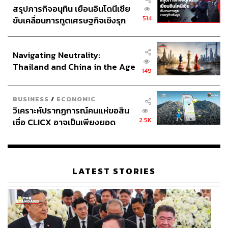
สรุปภารกิจอนุทิน เยือนอินโดนีเซีย
514
ขับเคลื่อนการทูตเศรษฐกิจเชิงรุก
ประกาศหุ้นส่วนยุทธศาสตร์ไทย –
อินโดนีเซีย
Navigating Neutrality:
Thailand and China in the Age
149
of a New Global Order
BUSINESS
/
ECONOMIC
วิเคราะห์ปรากฏการณ์คนแห่ขอสิน
2.5K
เชื่อ CLICX อาจเป็นเพียงยอด
ภูเขาน้ำแข็ง ของปัญหาหนี้ครัว
เรือนไทยที่ถูกซุกไว้
LATEST STORIES