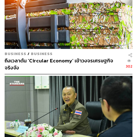
อุตสาหกรรม SAF ในสหราชอาณาจักร
อ้างอิง:
https://www.channelnewsasia.com/business/uk-perm
its-world-first-flight-powered-sustainable-fuels-39013
76
BUSINESS
/
BUSINESS
ถึงเวลาดัน ‘Circular Economy’ เข้าวงจรเศรษฐกิจ
สามารถติดตาม THE STANDARD WEALTH
302
จริงจัง
ผ่านแอปพลิเคชันต่างๆ ที่คุณสะดวกหรือใช้งานอยู่แล้วได้เลย