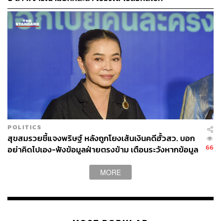
TAGS:
วีระยุทธ กาญจน์ชูฉัตร
กระทรวงพาณิชย์
ความสัมพันธ์ระหว่างประเทศ
เครื่องบิน
ภาษีดิจิทัล
เศรษฐกิจ
ภูมิรัฐศาสตร์
Donald Trump
พรรคประชาชน
กระทรวงการคลัง
USA
ภาษี
การลงทุน
POLITICS
สุขสมรวยชี้แจงพริษฐ์ หลังถูกโยงเส้นเงินคดีฮั้วสว. บอก
66
อย่าคิดไปเอง-ฟังข้อมูลฝ่ายตรงข้าม เตือนระวังหากข้อมูล
215
ไม่จริง
MORE
ABOUT THE AUTHOR
THE STANDARD TEAM
กองบรรณาธิการ THE STANDARD