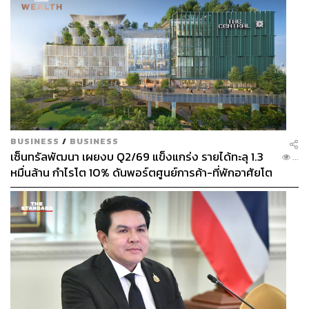
BUSINESS
/
BUSINESS
เซ็นทรัลพัฒนา เผยงบ Q2/69 แข็งแกร่ง รายได้ทะลุ 1.3
...
หมื่นล้าน กำไรโต 10% ดันพอร์ตศูนย์การค้า-ที่พักอาศัยโต
ยกแผง