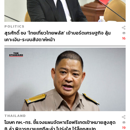
สัปดาห์ 8 วาระได้เลย“ รองหัวหน้าพรรคประชาชนกล่าว
วีระยุทธยังกล่าวเสริมถึงกรณีแรร์เอิร์ธ โดยระบุว่า เรื่องนี้อยู่
ในยกที่หนึ่ง แต่รัฐบาลควรสื่อสารเรื่องแรร์เอิร์ธกับสังคมให้
POLITICS
ชัดเจน เพราะเป็นเรื่องที่มีความสำคัญในเชิงยุทธศาสตร์ จะ
สุรศักดิ์ ชง ‘ไทยเที่ยวไทยพลัส’ เข้าบอร์ดเศรษฐกิจ ลุ้น
วางกรอบการปันผลประโยชน์ในอนาคตอย่างไร ทั้งนี้ เรื่อง
16
เคาะเงิน-ระบบสัปดาห์หน้า
ใหญ่ที่สุดก็คือเรื่องภูมิรัฐศาสตร์ เพราะการลงนาม MOU กับ
สหรัฐอเมริกาเมื่อเกิดขึ้นแล้ว จีนก็จะถามว่าแล้วกับจีน
ประเทศไทยจะเอาอย่างไร หากประเทศไทยเริ่มยอม
มหาอำนาจประเทศหนึ่ง ก็อาจจะต้องมีการยอมให้กับ
มหาอำนาจประเทศอื่นต่อ และอาจจะต้องยอมให้เขามากกว่า
นอกจากนี้ ประสบการณ์ที่ผ่านมาทำให้คนไทยกังวลเรื่องผลก
ระทบต่อสิ่งแวดล้อม หากเรามีการผลิตแรร์เอิร์ธเพิ่มขึ้น
จริงจัง จะมีการควบคุมได้จริงหรือไม่ เช่นเดียวกับการแบ่ง
ปันผลประโยชน์ หากประเทศไทยมีสินแร่และมีความสามารถ
ในการผลิต สุดท้ายจะมีการปันผลประโยชน์อย่างไรให้เป็น
THAILAND
โฆษก กห.-ทร. ชี้แจงแผนจัดหาเรือฟริเกตเป้าหมายสูงสุด
ธรรม เมื่อประเทศมหาอำนาจมียุทธศาสตร์แรร์เอิร์ธแล้ว เรา
19
8 ลำ พิจารณาแยกทีละลำ โปร่งใส ไร้ล็อกสเปก
ก็ต้องมียุทธศาสตร์เช่นกันว่าจะอยู่จุดไหนในซัพพลายเชน