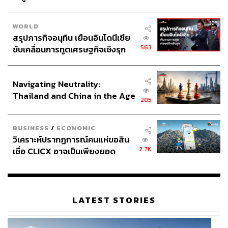
WORLD
สรุปภารกิจอนุทิน เยือนอินโดนีเซีย
563
ขับเคลื่อนการทูตเศรษฐกิจเชิงรุก
ประกาศหุ้นส่วนยุทธศาสตร์ไทย –
อินโดนีเซีย
Navigating Neutrality:
Thailand and China in the Age
205
of a New Global Order
BUSINESS
/
ECONOMIC
วิเคราะห์ปรากฏการณ์คนแห่ขอสิน
2.7K
เชื่อ CLICX อาจเป็นเพียงยอด
ภูเขาน้ำแข็ง ของปัญหาหนี้ครัว
เรือนไทยที่ถูกซุกไว้
LATEST STORIES