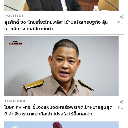
POLITICS
สุรศักดิ์ ชง ‘ไทยเที่ยวไทยพลัส’ เข้าบอร์ดเศรษฐกิจ ลุ้น
...
เคาะเงิน-ระบบสัปดาห์หน้า
THAILAND
โฆษก กห.-ทร. ชี้แจงแผนจัดหาเรือฟริเกตเป้าหมายสูงสุด
...
8 ลำ พิจารณาแยกทีละลำ โปร่งใส ไร้ล็อกสเปก