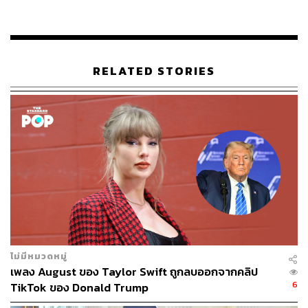
ตัวและสำรวจได้แล้ว และหากจะมีการเจรจาแลกเปลี่ยนผล
ประโยชน์ในอนาคต สิ่งที่จะมีการปันผลประโยชน์ต้องมี
ความชัดเจน เมื่อยังเป็นรอบที่หนึ่งก็ต้องเริ่มคุย หากปล่อยไปก็
อาจถูกเอาเปรียบได้ เมื่อยุทธศาสตร์ของมหาอำนาจชัดเจน
RELATED STORIES
แล้ว ยุทธศาสตร์ของไทยเราก็ต้องชัดเจนเช่นเดียวกัน
สำหรับสิ่งที่น่ากังวล หากมองภาพในขณะนี้ เรื่องที่
ประธานาธิบดีทรัมป์ยึดเป็นหลักในการเจรจากับประเทศใน
เอเชียคือเรื่อง “ภาษีดิจิทัล” ซึ่งบริการและผลิตภัณฑ์ดิจิทัลเป็น
แหล่งรายได้สำคัญและเป็นสิ่งที่ประเทศไทยมีการสูญเสียออก
นอกประเทศอยู่มาก บริการต่างๆ ที่ประเทศไทยใช้อยู่ใน
ปัจจุบันมาจากสหรัฐอเมริกาเป็นจำนวนมาก มีการเขียนไว้ใน
ข้อตกลงร่วมว่าขอให้ประเทศไทยละเว้นการเก็บภาษีในส่วน
นี้
ไม่มีหมวดหมู่
แต่ถ้าเราไปดูเวียดนาม พบว่ามีการระบุไว้กว้างๆ เพียงว่าจะมี
เพลง August ของ Taylor Swift ถูกลบออกจากคลิป
การไปเจรจาและหาข้อสรุปต่อ ต่างจากไทยที่มีการผูกมัดไว้
6
TikTok ของ Donald Trump
แล้วว่าจะไม่เก็บ ทั้งที่ควรมีการพูดคุยกันภายในก่อนว่ามี