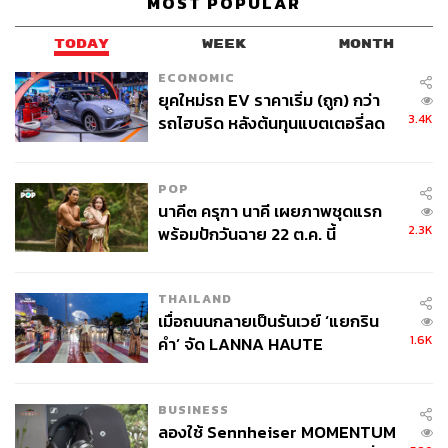
MOST POPULAR
TODAY
WEEK
MONTH
ECONOMIC
ยุคใหม่รถ EV ราคาเริ่ม (ถูก) กว่า
3.4K
รถไฮบริด หลังต้นทุนแบตเตอรี่ลด
ลง - จีนแห่บุกตลาดเกิดใหม่
POP
นาคี๓ ครุฑา นาคี เผยภาพชุดแรก
2.3K
พร้อมปักวันฉาย 22 ต.ค. นี้
THAILAND
เมื่อถนนกลายเป็นรันเวย์ ‘แยกริน
1.6K
คำ’ จัด LANNA HAUTE
COUTURE กลางสายฝน
BUSINESS
ลองใช้ Sennheiser MOMENTUM