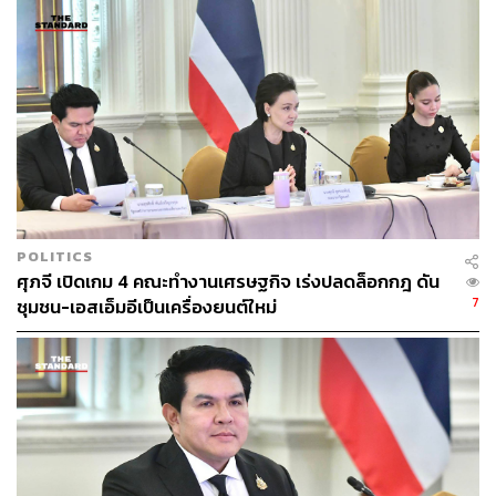
ความคุ้มค่าหรือไม่กับสิ่งที่ประเทศไทยจะเสียไป แล้วจะทำ
อย่างไรกับบริการดิจิทัลจากประเทศอื่น
วีระยุทธกล่าวต่อไปว่า อีกกรณีที่อาจจะยังไม่ค่อยเป็นข่าว คือ
ในข้อตกลงร่วมที่ไทยลงนามกับสหรัฐอเมริกา มีการระบุไว้
ชัดเจนว่าขอให้กรมศุลกากรยกเลิก “ระบบการให้เงินสินบน
และรางวัลนำจับ” ซึ่งประเทศไทยใช้มายาวนาน เป็นอีกกรณี
ที่ยังไม่เคยมีการหารือกันภายในประเทศมาก่อนและน่าจะ
เป็นข่าวครั้งแรก ซึ่งตนอยากให้กระทรวงการคลังศึกษาให้
ชัดว่าจะไปทางนี้จริงหรือ จะมีผลได้ผลเสียอย่างไรทั้งกับ
POLITICS
ประเทศและกลไกราชการ
ศุภจี เปิดเกม 4 คณะทำงานเศรษฐกิจ เร่งปลดล็อกกฎ ดัน
7
ชุมชน-เอสเอ็มอีเป็นเครื่องยนต์ใหม่
“เมื่อเป็นยกที่สามแล้ว เรารู้แล้วว่าผู้ได้ผู้เสียมีใครเกี่ยวข้อง
บ้าง เกษตรกร กรมศุลกากร ฝ่ายที่ต้องซื้อเครื่องบิน หรือผู้
บริโภคต่างๆ ที่ใช้บริการดิจิทัลของสหรัฐอเมริกา ตรงนี้เป็น
โอกาสที่ดีที่จะใช้เวทีนี้ อย่างที่รัฐมนตรีว่าการกระทรวง
พาณิชย์ระบุไว้ ว่าจะจัดการให้เสร็จภายในปลายปี 2568 จึง
เหลือเวลาอีกราวสองเดือนเท่านั้น ที่ประเทศไทยจะมาจัดการ
กันภายใน อยากให้รัฐบาลเปิดเวทีรับฟังผู้มีส่วนได้ส่วนเสีย 8