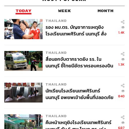
TODAY
WEEK
MONTH
THAILAND
รอง ผบ.ตร. บัญชาการเหตุยิง
1.4K
โรงเรียนเทพศิรินทร์ นนทบุรี สั่ง
ค้นหา 2 รอบยืนยันไร้คนติดค้าง พบ
ศพปู่-ย่าที่บ้านพักผู้ก่อเหตุ
THAILAND
สื่อนอกจับตากราดยิง รร. ใน
1.3K
นนทบุรี ชี้ไทยมีอัตราครอบครองปืน
สูงในระดับต้นของภูมิภาค
THAILAND
นักเรียนโรงเรียนเทพศิรินทร์
840
นนทบุรี อพยพเข้ายังพื้นที่ปลอดภัย
ชั่วคราว หลังเหตุใช้อาวุธปืนภายใน
โรงเรียนคลี่คลาย
THAILAND
คืบหน้าเหตุยิงโรงเรียนเทพศิรินทร์
687