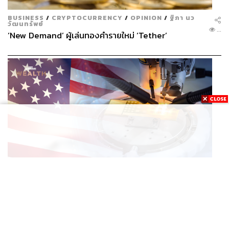
BUSINESS
/
CRYPTOCURRENCY
/
OPINION
/
ฐิภา นว
วัฒนทรัพย์
...
‘New Demand’ ผู้เล่นทองคำรายใหม่ ‘Tether’
ECONOMIC
/
BUSINESS
ทรัมป์สั่งเก็บภาษี ‘โพลีซิลิคอน’ 15% พร้อมตั้งราคาขั้นต่ำ
...
ตัดกำลังจีน