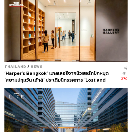
THAILAND
/
NEWS
‘Harper’s Bangkok’ แกลเลอรีจากนิวยอร์กปักหมุด
270
‘สยามปทุมวัน เฮ้าส์’ ประเดิมนิทรรศการ ‘Lost and
Found’ ของ ‘Joel Mesler’ ครั้งแรกในอาเซียน
[Advertorial]