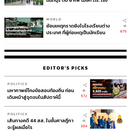
นนทบุรี ดับ 6 ศพ โฆษก ตร. เร่ง
สอบปมขโมยปืนปู่ก่อเหตุ
WORLD
ย้อนเหตุกราดยิงในโรงเรียนต่าง
675
ประเทศ ที่ผู้ก่อเหตุเป็นนักเรียน
EDITOR'S PICKS
POLITICS
มหากาพย์โกงข้อสอบท้องถิ่น ก่อน
572
เดินหน้าสู่จุดจบในสัปดาห์นี้
POLITICS
เส้นทางคดี 44 สส. ในชั้นศาลฎีกา
204
จะรู้ผลเมื่อไร