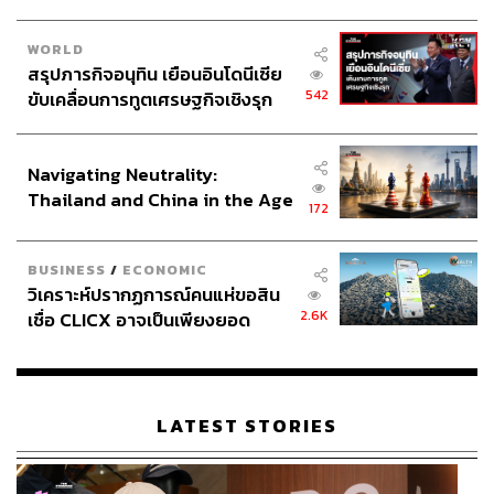
WORLD
สรุปภารกิจอนุทิน เยือนอินโดนีเซีย
542
ขับเคลื่อนการทูตเศรษฐกิจเชิงรุก
ประกาศหุ้นส่วนยุทธศาสตร์ไทย –
อินโดนีเซีย
Navigating Neutrality:
Thailand and China in the Age
172
of a New Global Order
BUSINESS
/
ECONOMIC
วิเคราะห์ปรากฏการณ์คนแห่ขอสิน
2.6K
เชื่อ CLICX อาจเป็นเพียงยอด
ภูเขาน้ำแข็ง ของปัญหาหนี้ครัว
เรือนไทยที่ถูกซุกไว้
LATEST STORIES