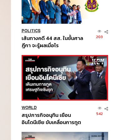
POLITICS
203
เส้นทางคดี 44 สส. ในชั้นศาล
ฎีกา จะรู้ผลเมื่อไร
WORLD
542
สรุปภารกิจอนุทิน เยือน
อินโดนีเซีย ขับเคลื่อนการทูต
เศรษฐกิจเชิงรุก ประกาศหุ้น
ส่วนยุทธศาสตร์ไทย –