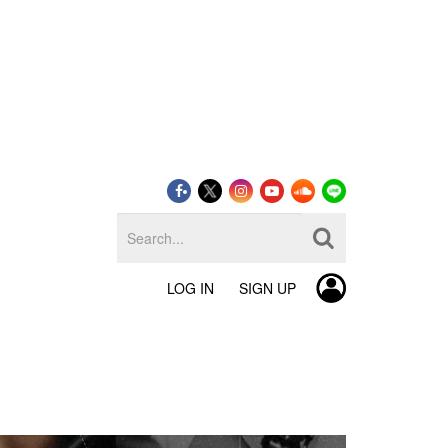
LOG IN
SIGN UP