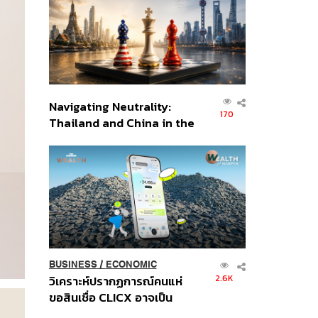
อินโดนีเซีย
Navigating Neutrality:
170
Thailand and China in the
Age of a New Global
Order
BUSINESS
/
ECONOMIC
2.6K
วิเคราะห์ปรากฏการณ์คนแห่
ขอสินเชื่อ CLICX อาจเป็น
เพียงยอดภูเขาน้ำแข็ง ของ