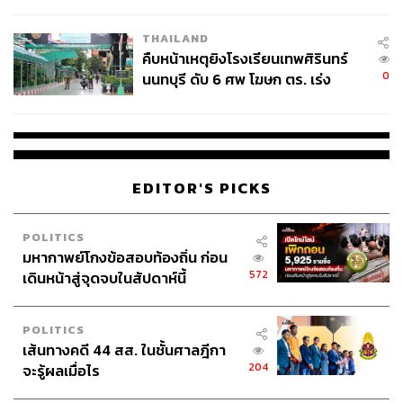
THAILAND
คืบหน้าเหตุยิงโรงเรียนเทพศิรินทร์
0
นนทบุรี ดับ 6 ศพ โฆษก ตร. เร่ง
สอบปมขโมยปืนปู่ก่อเหตุ
EDITOR'S PICKS
POLITICS
มหากาพย์โกงข้อสอบท้องถิ่น ก่อน
572
เดินหน้าสู่จุดจบในสัปดาห์นี้
POLITICS
เส้นทางคดี 44 สส. ในชั้นศาลฎีกา
204
จะรู้ผลเมื่อไร