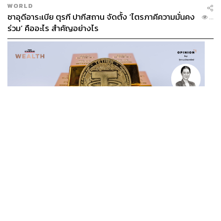
WORLD
ซาอุดีอาระเบีย ตุรกี ปากีสถาน จัดตั้ง ‘ไตรภาคีความมั่นคง
...
ร่วม’ คืออะไร สำคัญอย่างไร
BUSINESS
/
CRYPTOCURRENCY
/
OPINION
/
ฐิภา นว
วัฒนทรัพย์
...
‘New Demand’ ผู้เล่นทองคำรายใหม่ ‘Tether’