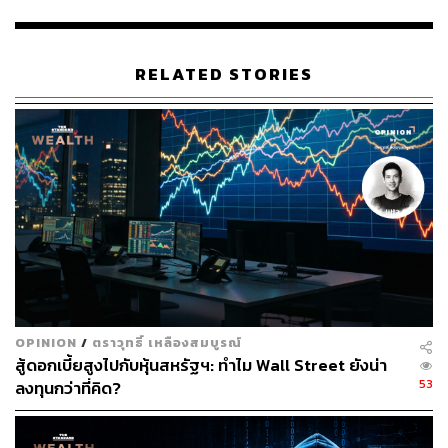
น?
สิ้นยุคเทคสหรัฐ? กระแสเลย์ออฟใน ‘Silicon Valley’ มี
ทิศทางเลวร้ายมากขึ้นเรื่อยๆ
RELATED STORIES
อ้างอิง:
https://www.coindesk.com/markets/2023/03/11/usdc-
stablecoin-depegs-from-1-circle-says-operations-are
-normal/?utm_medium=referral&utm_source=rss&ut
m_campaign=headlines
https://www.bloomberg.com/news/articles/2023-03-1
0/binance-tether-say-no-svb-exposure-while-circle-st
ays-mum?srnd=premium-europe&sref=CVqPBMVg
OPINION
/
ตราวุทธิ์ เหลืองสมบูรณ์
สามารถติดตาม THE STANDARD WEALTH
สู้ดอกเบี้ยสูงไปกับหุ้นสหรัฐฯ: ทำไม Wall Street ยังน่า
53
ลงทุนกว่าที่คิด?
ผ่านแอปพลิเคชันต่างๆ ที่คุณสะดวกหรือใช้งานอยู่แล้วได้เลย