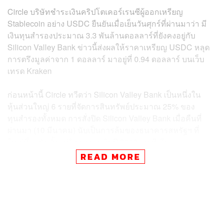
Circle บริษัทชำระเงินคริปโตเคอร์เรนซีผู้ออกเหรียญ
Stablecoin อย่าง USDC ยืนยันเมื่อเย็นวันศุกร์ที่ผ่านมาว่า มี
เงินทุนสำรองประมาณ 3.3 พันล้านดอลลาร์ที่ยังคงอยู่กับ
Silicon Valley Bank ข่าวนี้ส่งผลให้ราคาเหรียญ USDC หลุด
การตรึงมูลค่าจาก 1 ดอลลาร์ มาอยู่ที่ 0.94 ดอลลาร์ บนเว็บ
เทรด Kraken
ก่อนหน้านี้ Circle ทวีตว่า Silicon Valley Bank เป็นหนึ่งใน
หุ้นส่วนใหญ่ 6 รายที่จัดการสินทรัพย์ประมาณ 25% ของ
ทุนสำรองทั้งหมด การสั่งปิด Silicon Valley Bank เมื่อคืนที่
ผ่านมา (10 มีนาคม) นับเป็นการล้มของธนาคารสหรัฐฯ ที่
ใหญ่ที่สุดนับตั้งแต่วิกฤตการเงินปี 2008 เลยทีเดียว
READ MORE
คู่การซื้อขาย USDC / USDT ลดลงแตะจุดต่ำสุดที่ 0.94
ดอลลาร์บนเว็บเทรด Kraken จากนั้นฟื้นตัวขึ้นมาอยู่ที่
ประมาณ 0.984 ดอลลาร์ ณ เวลา 11.35 น. ของวันนี้ (11
มีนาคม) อย่างไรก็ตาม เหตุการณ์นี้ยังคงต้องถูกจับตามอง
อย่างใกล้ชิด เนื่องจาก Stablecoin ควรถูกตรึงมูลค่าไว้ที่ 1