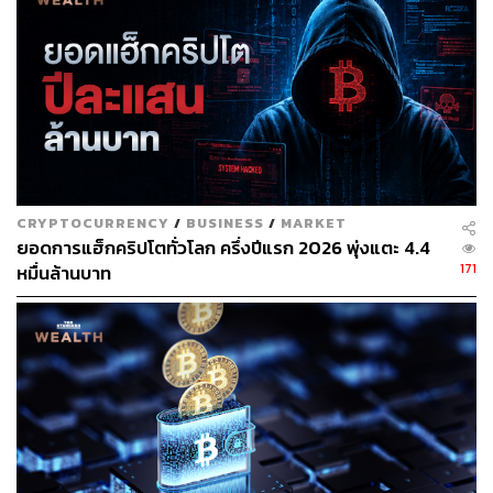
TAGS:
ธนาคาร
USD Coin (USDC)
คริปโตเคอร์เรนซี
Kraken
Silicon Valley Bank (SVB)
Circle
การลงทุน
Cryptocurrency
CRYPTOCURRENCY
/
BUSINESS
/
MARKET
ยอดการแฮ็กคริปโตทั่วโลก ครึ่งปีแรก 2026 พุ่งแตะ 4.4
171
หมื่นล้านบาท
200
ABOUT THE AUTHOR
ลัลน์ลลิต ศรีจันทร์ดร
Content Creator THE STANDARD WEALTH