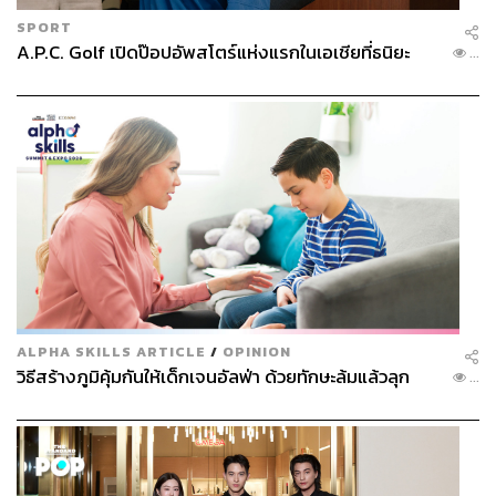
SPORT
A.P.C. Golf เปิดป๊อปอัพสโตร์แห่งแรกในเอเชียที่ธนิยะ
...
ALPHA SKILLS ARTICLE
/
OPINION
วิธีสร้างภูมิคุ้มกันให้เด็กเจนอัลฟ่า ด้วยทักษะล้มแล้วลุก
...