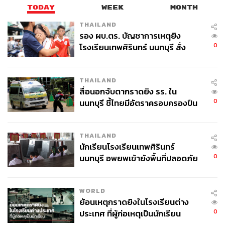
TODAY
WEEK
MONTH
THAILAND
รอง ผบ.ตร. บัญชาการเหตุยิง
0
โรงเรียนเทพศิรินทร์ นนทบุรี สั่ง
ค้นหา 2 รอบยืนยันไร้คนติดค้าง พบ
ศพปู่-ย่าที่บ้านพักผู้ก่อเหตุ
THAILAND
สื่อนอกจับตากราดยิง รร. ใน
0
นนทบุรี ชี้ไทยมีอัตราครอบครองปืน
สูงในระดับต้นของภูมิภาค
THAILAND
นักเรียนโรงเรียนเทพศิรินทร์
0
นนทบุรี อพยพเข้ายังพื้นที่ปลอดภัย
ชั่วคราว หลังเหตุใช้อาวุธปืนภายใน
โรงเรียนคลี่คลาย
WORLD
ย้อนเหตุกราดยิงในโรงเรียนต่าง
0
ประเทศ ที่ผู้ก่อเหตุเป็นนักเรียน