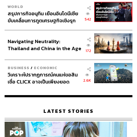
WORLD
สรุปภารกิจอนุทิน เยือนอินโดนีเซีย
542
ขับเคลื่อนการทูตเศรษฐกิจเชิงรุก
ประกาศหุ้นส่วนยุทธศาสตร์ไทย –
อินโดนีเซีย
Navigating Neutrality:
Thailand and China in the Age
172
of a New Global Order
BUSINESS
/
ECONOMIC
วิเคราะห์ปรากฏการณ์คนแห่ขอสิน
2.6K
เชื่อ CLICX อาจเป็นเพียงยอด
ภูเขาน้ำแข็ง ของปัญหาหนี้ครัว
เรือนไทยที่ถูกซุกไว้
LATEST STORIES