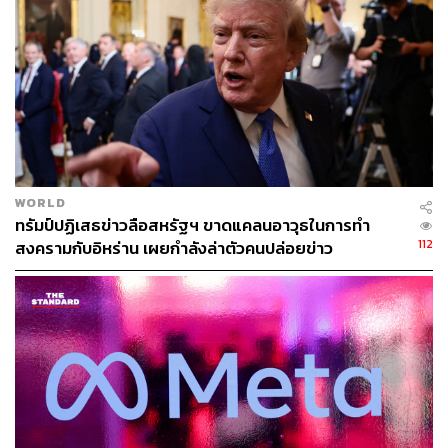
https://www.ft.com/content/cf98c2b7-be66-42e3-acd9
-cbbadd6f9c56?accessToken=zwAGCJkyVtGokdPP
mMK3vmZC49Os2cu63W-cVg.MEYCIQC1wu0HlSx
h8ECVTwoGql5PUsOnPFFWLFQm76bLvXuPjwIhA
PhNqFE_RN9sLlYXnUIf8cBIxkHuZkD-90aI5Qsv-yx
U&sharetype=gift&token=c8807dfb-800a-46c6-bcab-
9120fa819f2f
WORLD
ทรัมป์ปฏิเสธข่าวลือสหรัฐฯ ขาดแคลนอาวุธในการทำ
สามารถติดตาม THE STANDARD WEALTH
112
สงครามกับอิหร่าน เผยกำลังล่าตัวคนปล่อยข่าว
ผ่านแอปพลิเคชันต่างๆ ที่คุณสะดวกหรือใช้งานอยู่แล้วได้เลย
TAGS:
USA
ตราสารหนี้
พันธบัตร
ตลาดตราสารหนี้
ตลาดพันธบัตร