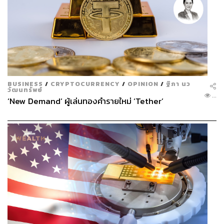
BUSINESS
/
CRYPTOCURRENCY
/
OPINION
/
ฐิภา นว
วัฒนทรัพย์
...
‘New Demand’ ผู้เล่นทองคำรายใหม่ ‘Tether’