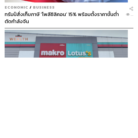
ECONOMIC
/
BUSINESS
ทรัมป์สั่งเก็บภาษี ‘โพลีซิลิคอน’ 15% พร้อมตั้งราคาขั้นต่ำ
...
ตัดกำลังจีน
BUSINESS
/
BUSINESS
แม็คโคร-โลตัส ฟอร์มดี! CPAXT โชว์ครึ่งปีแรกรายได้ทะลุ
...
2.6 แสนล้าน เร่งปรับโฉมสาขาใหม่ดันพื้นที่เช่าโต