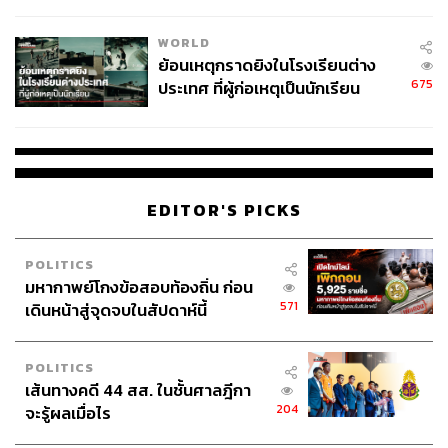
สอบปมขโมยปืนปู่ก่อเหตุ
WORLD
ย้อนเหตุกราดยิงในโรงเรียนต่าง
675
ประเทศ ที่ผู้ก่อเหตุเป็นนักเรียน
EDITOR'S PICKS
POLITICS
มหากาพย์โกงข้อสอบท้องถิ่น ก่อน
571
เดินหน้าสู่จุดจบในสัปดาห์นี้
POLITICS
เส้นทางคดี 44 สส. ในชั้นศาลฎีกา
204
จะรู้ผลเมื่อไร