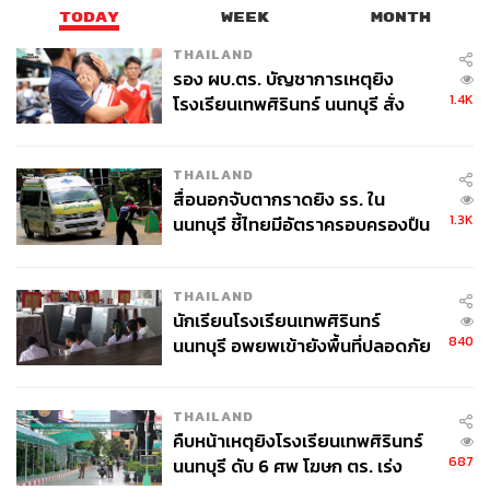
TODAY
WEEK
MONTH
THAILAND
รอง ผบ.ตร. บัญชาการเหตุยิง
1.4K
โรงเรียนเทพศิรินทร์ นนทบุรี สั่ง
ค้นหา 2 รอบยืนยันไร้คนติดค้าง พบ
ศพปู่-ย่าที่บ้านพักผู้ก่อเหตุ
THAILAND
สื่อนอกจับตากราดยิง รร. ใน
1.3K
นนทบุรี ชี้ไทยมีอัตราครอบครองปืน
สูงในระดับต้นของภูมิภาค
THAILAND
นักเรียนโรงเรียนเทพศิรินทร์
840
นนทบุรี อพยพเข้ายังพื้นที่ปลอดภัย
ชั่วคราว หลังเหตุใช้อาวุธปืนภายใน
โรงเรียนคลี่คลาย
THAILAND
คืบหน้าเหตุยิงโรงเรียนเทพศิรินทร์
687
นนทบุรี ดับ 6 ศพ โฆษก ตร. เร่ง