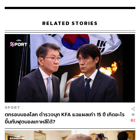
ต้นทุนการกู้ยืมได้ขยับขึ้นไปอีกหลายเปอร์เซ็นต์
John Gregory หัวหน้าฝ่าย Leveraged Syndicate ของ Wells
RELATED STORIES
Fargo เปิดเผยว่า เมื่อตลาดพันธบัตรเกิดความผันผวน นั่นจะ
กลายเป็นเรื่องยากสำหรับนักลงทุนในการประเมินราคา และ
เมื่อถึงตอนนั้นทุกคนก็จะมีความคิดว่าลองถอยออกมาแล้วรอ
ดูสถานการณ์ดีกว่า เพราะไม่รู้ว่าผลลัพธ์ที่แท้จริงจะเป็น
อย่างไร ถึงกระนั้นผู้กู้บางรายมองว่า บอนด์ยีลด์ของพันธบัตร
ที่เพิ่มขึ้นเมื่อเร็วๆ นี้นั้นอาจเป็นแรงจูงใจในการทำข้อตกลง
ก่อนที่ต้นทุนจะบานปลายต่อไป
Civitas Resources และ Norwegian Cruise Line Holdings
เป็นตัวอย่างของผู้กู้เกรดเก็งกำไรที่จะออกหุ้นกู้ในเดือนนี้ ข้อ
ตกลงมูลค่า 1 พันล้านดอลลาร์ของ Civitas จัดทำขึ้นเพื่อช่วย
SPORT
จัดหาเงินทุนในการซื้อสินทรัพย์จาก Vencer Energy ในขณะ
ตกรอบบอลโลก ตำรวจบุก KFA แฉแผลเก่า 15 ปี เกิดอะไร
ที่ข้อตกลงมูลค่า 790 ล้านดอลลาร์ของ Norwegian Cruise
82
ขึ้นกับฟุตบอลเกาหลีใต้?
จะช่วยชำระหนี้ของบริษัทที่มีอยู่
อ้างอิง: