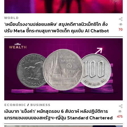
WORLD
‘เหมือนโรงงานปล่อยมลพิษ’ สรุปคดีศาลนิวเม็กซิโก สั่ง
70
ปรับ Meta ชี้กระทบสุขภาพจิตเด็ก คุมเข้ม AI Chatbot
71
ABOUT THE AUTHOR
ปวินท์ ประวีณวิทย์
Junior Content Creator ประจำกอง
บรรณาธิการข่าว THE STANDARD
WEALTH
ECONOMIC
/
BUSINESS
เงินบาท ‘แข็งค่า’ หนักสุดรอบ 6 สัปดาห์ หลังปฏิบัติการ
475
แทรกแซงเยนของสหรัฐฯ-ญี่ปุ่น Standard Chartered
เปิดเป้าสิ้นปีนี้จ่อแข็งต่อแตะ 32.50 บาทต่อดอลลาร์