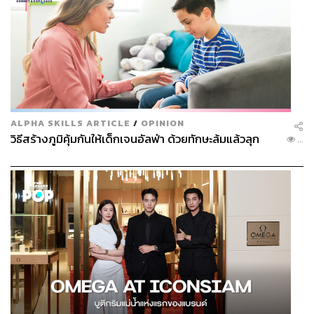
ALPHA SKILLS ARTICLE
/
OPINION
วิธีสร้างภูมิคุ้มกันให้เด็กเจนอัลฟ่า ด้วยทักษะล้มแล้วลุก
...