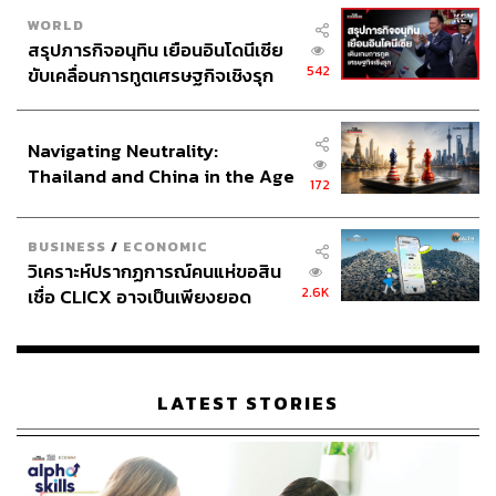
WORLD
สรุปภารกิจอนุทิน เยือนอินโดนีเซีย
542
ขับเคลื่อนการทูตเศรษฐกิจเชิงรุก
ประกาศหุ้นส่วนยุทธศาสตร์ไทย –
อินโดนีเซีย
Navigating Neutrality:
Thailand and China in the Age
172
of a New Global Order
BUSINESS
/
ECONOMIC
วิเคราะห์ปรากฏการณ์คนแห่ขอสิน
2.6K
เชื่อ CLICX อาจเป็นเพียงยอด
ภูเขาน้ำแข็ง ของปัญหาหนี้ครัว
เรือนไทยที่ถูกซุกไว้
LATEST STORIES