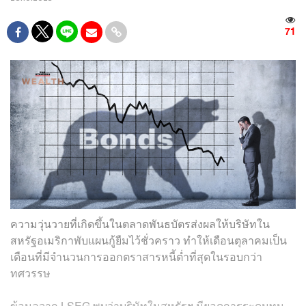
71
ความวุ่นวายที่เกิดขึ้นในตลาดพันธบัตรส่งผลให้บริษัทใน
สหรัฐอเมริกาพับแผนกู้ยืมไว้ชั่วคราว ทำให้เดือนตุลาคมเป็น
เดือนที่มีจำนวนการออกตราสารหนี้ต่ำที่สุดในรอบกว่า
ทศวรรษ
ข้อมูลจาก LSEG พบว่าบริษัทในสหรัฐฯ มียอดการระดมทุน