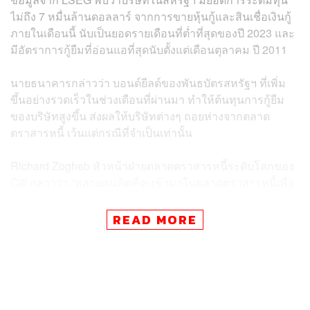
ไม่ถึง 7 หมื่นล้านดอลลาร์ จากการขายหุ้นกู้และสินเชื่อเงินกู้
ภายในเดือนนี้ นับเป็นยอดรายเดือนที่ต่ำที่สุดของปี 2023 และ
มีอัตราการกู้ยืมที่อ่อนแอที่สุดนับตั้งแต่เดือนตุลาคม ปี 2011
นายธนาคารกล่าวว่า บอนด์ยีลด์ของพันธบัตรสหรัฐฯ ที่เพิ่ม
ขึ้นอย่างรวดเร็วในช่วงเดือนที่ผ่านมา ทำให้ต้นทุนการกู้ยืม
ของบริษัทสูงขึ้น ส่งผลให้บริษัทต่างๆ ถอยห่างจากตลาด
ตราสารหนี้ เว้นแต่กรณีที่จำเป็นเท่านั้น
Richard Zogheb หัวหน้าฝ่ายตลาดตราสารหนี้ระดับโลกของ
Citi กล่าวว่า “หลายคนคิดที่จะเข้ามาในตลาดตราสารหนี้เพื่อ
คว้าโอกาส กลับต้องถอยหลังลงหนึ่งก้าว”
READ MORE
บอนด์ยีลด์อายุ 10 ปีในสัปดาห์นี้เพิ่มขึ้นเหนือระดับ 5% เป็น
ครั้งแรกนับตั้งแต่ปี 2007 โดยเพิ่มขึ้นจากระดับที่ต่ำกว่า 4%
เมื่อ 3 เดือนที่แล้ว ซึ่งได้แรงหนุนจากความคาดหวังว่า
ธนาคารกลางสหรัฐฯ (Fed) จะคงอัตราดอกเบี้ยให้สูงขึ้นต่อ
ไปอีกนาน