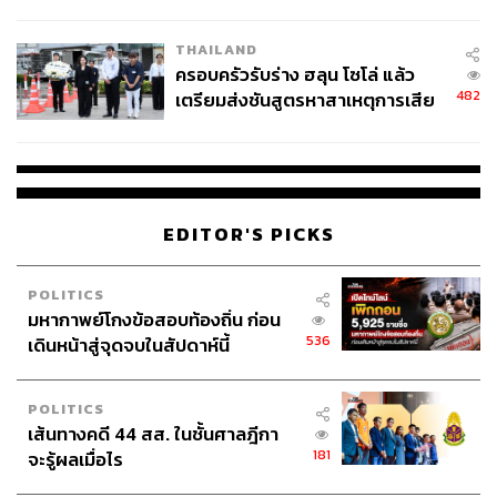
นัยทางการเมือง
THAILAND
ครอบครัวรับร่าง ฮลุน โซโล่ แล้ว
482
เตรียมส่งชันสูตรหาสาเหตุการเสีย
ชีวิต
EDITOR'S PICKS
POLITICS
มหากาพย์โกงข้อสอบท้องถิ่น ก่อน
536
เดินหน้าสู่จุดจบในสัปดาห์นี้
POLITICS
เส้นทางคดี 44 สส. ในชั้นศาลฎีกา
181
จะรู้ผลเมื่อไร