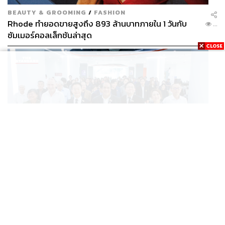
BEAUTY & GROOMING
/
FASHION
Rhode ทำยอดขายสูงถึง 893 ล้านบาทภายใน 1 วันกับ
...
ซัมเมอร์คอลเล็กชันล่าสุด
SCIENCE
/
TECH
/
THAILAND
KMITL ชู ‘Farming the Future 2026’ พลิกครัวโลก สู่
...
เกษตร-อาหารยั่งยืนด้วย One Health