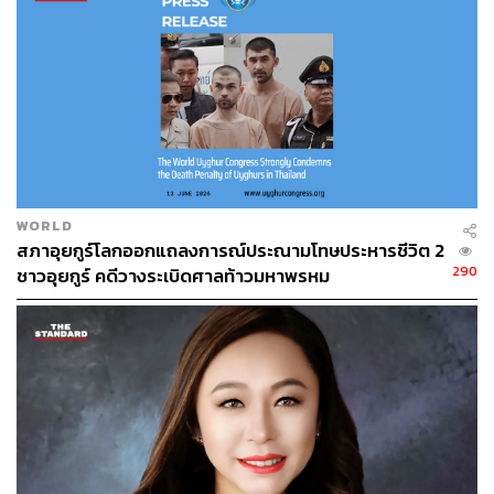
WORLD
สภาอุยกูร์โลกออกแถลงการณ์ประณามโทษประหารชีวิต 2
290
ชาวอุยกูร์ คดีวางระเบิดศาลท้าวมหาพรหม