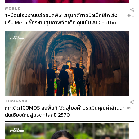
WORLD
‘เหมือนโรงงานปล่อยมลพิษ’ สรุปคดีศาลนิวเม็กซิโก สั่ง
...
ปรับ Meta ชี้กระทบสุขภาพจิตเด็ก คุมเข้ม AI Chatbot
THAILAND
เกาะติด ICOMOS ลงพื้นที่ ‘วัดอุโมงค์’ ประเมินคุณค่าล้านนา
...
ดันเชียงใหม่สู่มรดกโลกปี 2570