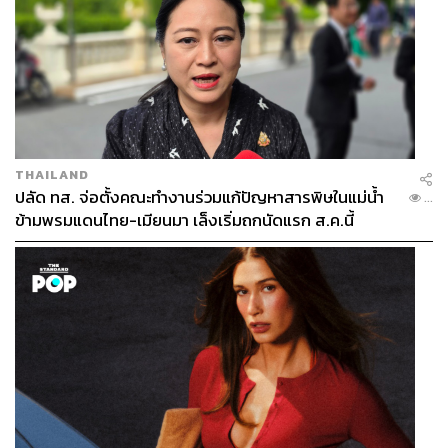
THAILAND
ปลัด ทส. จ่อตั้งคณะทำงานร่วมแก้ปัญหาสารพิษในแม่น้ำ
...
ข้ามพรมแดนไทย-เมียนมา เล็งเริ่มถกนัดแรก ส.ค.นี้