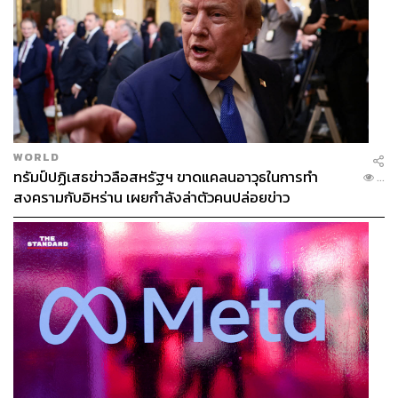
WORLD
ทรัมป์ปฏิเสธข่าวลือสหรัฐฯ ขาดแคลนอาวุธในการทำ
...
สงครามกับอิหร่าน เผยกำลังล่าตัวคนปล่อยข่าว