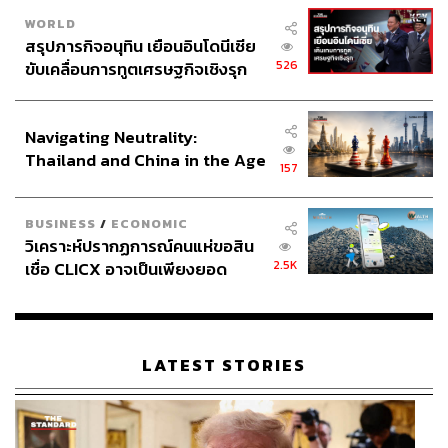
WORLD
สรุปภารกิจอนุทิน เยือนอินโดนีเซีย
526
ขับเคลื่อนการทูตเศรษฐกิจเชิงรุก
ประกาศหุ้นส่วนยุทธศาสตร์ไทย –
อินโดนีเซีย
Navigating Neutrality:
Thailand and China in the Age
157
of a New Global Order
BUSINESS
/
ECONOMIC
วิเคราะห์ปรากฏการณ์คนแห่ขอสิน
2.5K
เชื่อ CLICX อาจเป็นเพียงยอด
ภูเขาน้ำแข็ง ของปัญหาหนี้ครัว
เรือนไทยที่ถูกซุกไว้
LATEST STORIES