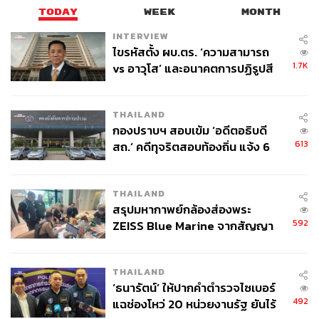
TODAY
WEEK
MONTH
INTERVIEW
ไขรหัสตั้ง ผบ.ตร. ‘ความสามารถ
1.7K
vs อาวุโส’ และอนาคตการปฏิรูปสี
กากี กับ พล.ต.อ. เอก อังสนานนท์
THAILAND
กองปราบฯ สอบเข้ม ‘อดีตอธิบดี
613
สถ.’ คดีทุจริตสอบท้องถิ่น แจ้ง 6
ข้อหาหนัก จ่อชง ป.ป.ช. 12 ส.ค. นี้
THAILAND
สรุปมหากาพย์กล้องส่องพระ
592
ZEISS Blue Marine จากสัญญา
ผลิต 8.3 ล้าน สู่ข้อพิพาท ‘มา
เวลล์ฯ’ ฟ้อง ‘โทน บางแค’ ผิดนัด
THAILAND
จ่ายหนี้-แอบระบุแบรนด์
‘ธนารัตน์’ ให้ปากคำตำรวจไซเบอร์
492
แฉช่องโหว่ 20 หน่วยงานรัฐ ยันไร้