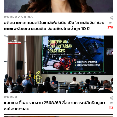
WORLD
/
CHINA
อดีตนายกเทศมนตรีในแคลิฟอร์เนีย เป็น ‘สายลับจีน’ ช่วย
279
เผยแพร่โฆษณาชวนเชื่อ จ่อเผชิญโทษจำคุก 10 ปี
WORLD
แอมเนสตี้เผยรายงาน 2568/69 ชี้สถานการณ์สิทธิมนุษย
113
ชนโลกถดถอย