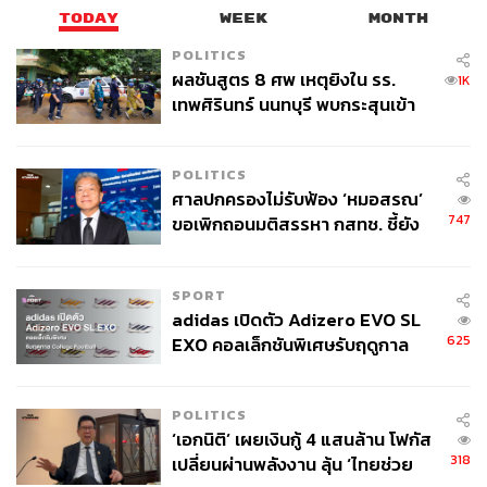
TODAY
WEEK
MONTH
POLITICS
ผลชันสูตร 8 ศพ เหตุยิงใน รร.
1K
เทพศิรินทร์ นนทบุรี พบกระสุนเข้า
จุดสำคัญ ‘ศีรษะ-หน้าอก’ ครูถูกยิง
4 นัด จากระยะไกล
POLITICS
ศาลปกครองไม่รับฟ้อง ‘หมอสรณ’
747
ขอเพิกถอนมติสรรหา กสทช. ชี้ยัง
ไม่ใช่ผู้เดือดร้อนเสียหาย
SPORT
adidas เปิดตัว Adizero EVO SL
625
EXO คอลเล็กชันพิเศษรับฤดูกาล
College Football
POLITICS
‘เอกนิติ’ เผยเงินกู้ 4 แสนล้าน โฟกัส
318
เปลี่ยนผ่านพลังงาน ลุ้น ‘ไทยช่วย