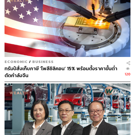
ทนายความระบุว่า หวังเคยหมั้นกับซุน ก่อนความสัมพันธ์
ของทั้งคู่จะสิ้นสุดลงในปี 2024 ช่วงฤดูใบไม้ผลิ ซึ่งระบุตรงไป
ตรงมาในแถลงการณ์ว่า ความรักและความเชื่อใจที่มีให้ซุน
คือความผิดพลาด และนำไปสู่ความหลงผิดครั้งใหญ่ของเธอ
“พฤติกรรมดังกล่าวเกี่ยวข้องกับชีวิตส่วนตัวของเธอเพียง
อย่างเดียว คือแพลตฟอร์มสื่อที่เธอเคยทำร่วมกับคนที่เธอเชื่อ
ว่าเป็นคู่หมั้น ซึ่งไม่เกี่ยวข้องกับการปฏิบัติหน้าที่ในฐานะเจ้า
ECONOMIC
/
BUSINESS
ทรัมป์สั่งเก็บภาษี ‘โพลีซิลิคอน’ 15% พร้อมตั้งราคาขั้นต่ำ
หน้าที่รัฐที่ได้รับเลือกตั้งแต่อย่างใด” ทนายความระบุว่า หวัง
120
ตัดกำลังจีน
ขอให้ชาวอาร์เคเดียเข้าใจ พร้อมย้ำว่า ความรักของเธอต่อ
ชุมชนยังคงเหมือนเดิมไม่เปลี่ยนแปลง
อย่างไรก็ตาม จอห์น เอ. ไอเซนเบิร์ก (John A. Eisenberg) ผู้
ช่วยอัยการสูงสุดฝ่ายความมั่นคงแห่งชาติแสดงความกังวล
อย่างยิ่ง โดยเฉพาะข้อเท็จจริงที่ว่า หวังอยู่ในตำแหน่งที่ได้รับ
ความไว้วางใจจากพลเมืองสหรัฐฯ แต่กลับปฏิบัติตามคำสั่ง
ของทางการจีน