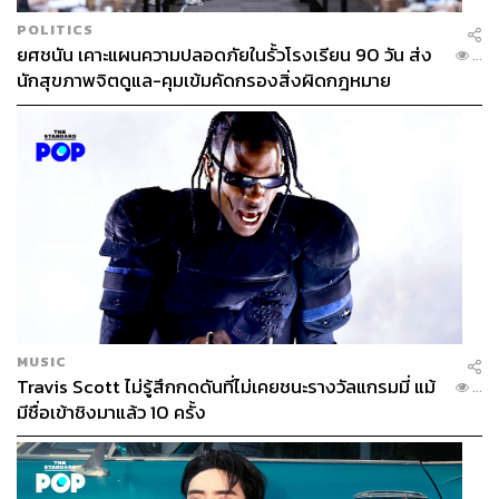
POLITICS
ยศชนัน เคาะแผนความปลอดภัยในรั้วโรงเรียน 90 วัน ส่ง
...
นักสุขภาพจิตดูแล-คุมเข้มคัดกรองสิ่งผิดกฎหมาย
MUSIC
Travis Scott ไม่รู้สึกกดดันที่ไม่เคยชนะรางวัลแกรมมี่ แม้
...
มีชื่อเข้าชิงมาแล้ว 10 ครั้ง