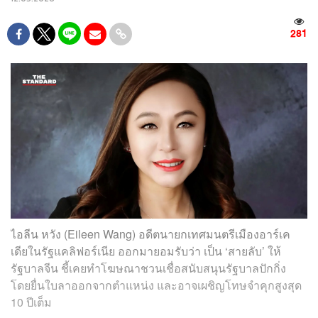
281
ไอลีน หวัง (Eileen Wang) อดีตนายกเทศมนตรีเมืองอาร์เค
เดียในรัฐแคลิฟอร์เนีย ออกมายอมรับว่า เป็น ‘สายลับ’ ให้
รัฐบาลจีน ชี้เคยทำโฆษณาชวนเชื่อสนับสนุนรัฐบาลปักกิ่ง
โดยยื่นใบลาออกจากตำแหน่ง และอาจเผชิญโทษจำคุกสูงสุด
10 ปีเต็ม