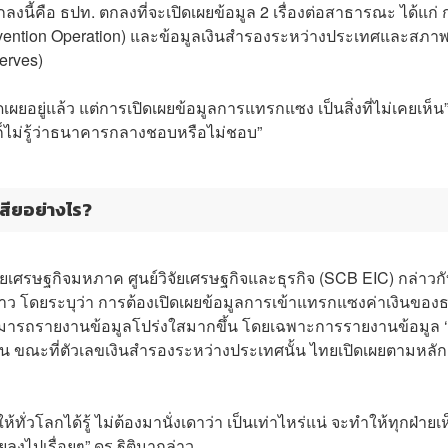
อตกลงนี้คือ ธปท. ตกลงที่จะเปิดเผยข้อมูล 2 เรื่องต่อสาธารณะ ได้แก่
rvention Operation) และข้อมูลเงินสำรองระหว่างประเทศและสภา
erves)
เผยอยู่แล้ว แต่การเปิดเผยข้อมูลการแทรกแซง เป็นสิ่งที่ไม่เคยเห็น
แต่ก็ไม่รู้ว่าธนาคารกลางชอบหรือไม่ชอบ”
เสียอย่างไร?
วิจัยเศรษฐกิจมหภาค ศูนย์วิจัยเศรษฐกิจและธุรกิจ (SCB EIC) กล่าวก
ว โดยระบุว่า การต้องเปิดเผยข้อมูลการเข้าแทรกแซงค่าเงินของ
จะสามารถรายงานข้อมูลโปร่งใสมากขึ้น โดยเฉพาะการรายงานข้อมูล 
มาก่อน ขณะที่ตัวเลขเงินสำรองระหว่างประเทศนั้น ไทยเปิดเผยตามหลัก
ทั่วโลกได้รู้ ไม่ต้องมานั่งเดาว่า เป็นเท่าไหร่แน่ จะทำให้ทุกฝ่ายเ
อยลงไปเรื่อยๆ” ดร.ฐิติมากล่าว