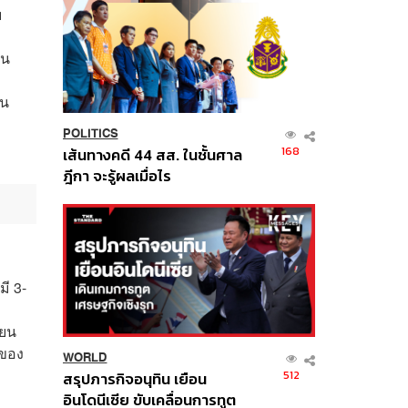
บ
ตน
้น
POLITICS
168
เส้นทางคดี 44 สส. ในชั้นศาล
ฎีกา จะรู้ผลเมื่อไร
ี 3-
ียน
ิของ
WORLD
512
สรุปภารกิจอนุทิน เยือน
อินโดนีเซีย ขับเคลื่อนการทูต