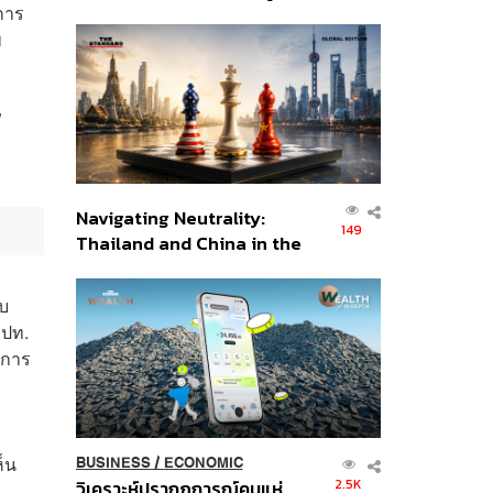
 การ
เศรษฐกิจเชิงรุก ประกาศหุ้น
พ
ส่วนยุทธศาสตร์ไทย –
อินโดนีเซีย
”
Navigating Neutrality:
149
Thailand and China in the
Age of a New Global
Order
ับ
ธปท.
‘การ
ห็น
BUSINESS
/
ECONOMIC
2.5K
วิเคราะห์ปรากฏการณ์คนแห่