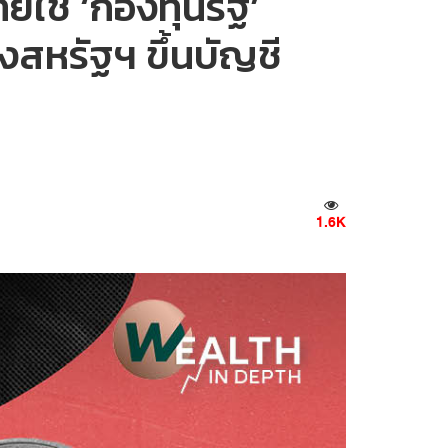
ทยใช้ ‘กองทุนรัฐ’
สหรัฐฯ ขึ้นบัญชี
1.6K