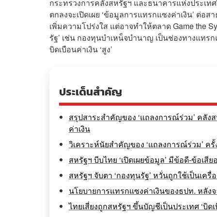
กระทรวงการคลังสหรัฐฯ และธนาคารแห่งประเทศไทย
ตกลงจะเปิดเผย ‘ข้อมูลการแทรกแซงค่าเงิน’ ต่อสา
เพิ่มความโปร่งใส แต่อาจทำให้ตลาด Game the Syst
รัฐ’ เช่น กองทุนบำเหน็จบำนาญ เป็นช่องทางแทรกแซ
บิดเบือนค่าเงิน ‘สูง’
ประเด็นสำคัญ
สรุปสาระสำคัญของ ‘แถลงการณ์ร่วม’ คลัง
ค่าเงิน
วิเคราะห์นัยสำคัญของ ‘แถลงการณ์ร่วม’ ครั้ง
สหรัฐฯ บีบไทย ‘เปิดเผยข้อมูล’ มีข้อดี-ข้อเสีย
สหรัฐฯ จับตา ‘กองทุนรัฐ’ หวั่นถูกใช้เป็นเคร
นโยบายการแทรกแซงค่าเงินของธปท. หลังจาก
ไทยเสี่ยงถูกสหรัฐฯ ขึ้นบัญชีเป็นประเทศ ‘บิดเ