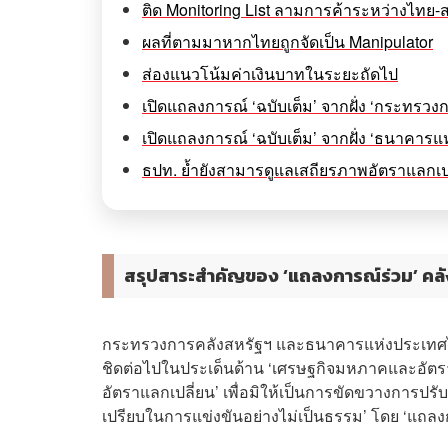
ติด Monitoring List ลามการค้าระหว่างไทย-
ผลที่ตามมาหากไทยถูกจัดเป็น Manipulator
ส่องแนวโน้มค่าเงินบาทในระยะถัดไป
เปิดแถลงการณ์ ‘ฉบับเต็ม’ จากฝั่ง ‘กระทรวง
เปิดแถลงการณ์ ‘ฉบับเต็ม’ จากฝั่ง ‘ธนาคาร
ธปท. ย้ำยังสามารดูแลเสถียรภาพอัตราแลกเปลี่
สรุปสาระสำคัญของ ‘แถลงการณ์ร่วม’ คลั
กระทรวงการคลังสหรัฐฯ และธนาคารแห่งประเทศไท
ชิดต่อไปในประเด็นด้าน ‘เศรษฐกิจมหภาคและอัตราแล
อัตราแลกเปลี่ยน’ เพื่อมิให้เป็นการขัดขวางการปรั
เปรียบในการแข่งขันอย่างไม่เป็นธรรม’ โดย ‘แถลงกา