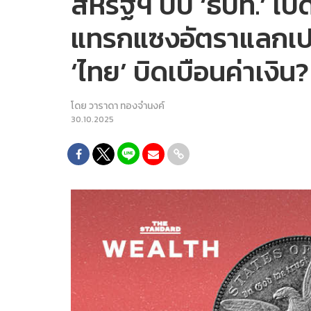
สหรัฐฯ บีบ ‘ธปท.’ เปิ
แทรกแซงอัตราแลกเปลี
‘ไทย’ บิดเบือนค่าเงิน?
โดย
วาราดา ทองจำนงค์
30.10.2025