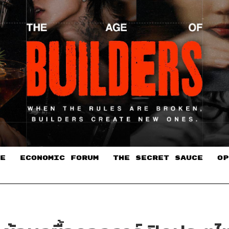
E
ECONOMIC FORUM
THE SECRET SAUCE​
OP