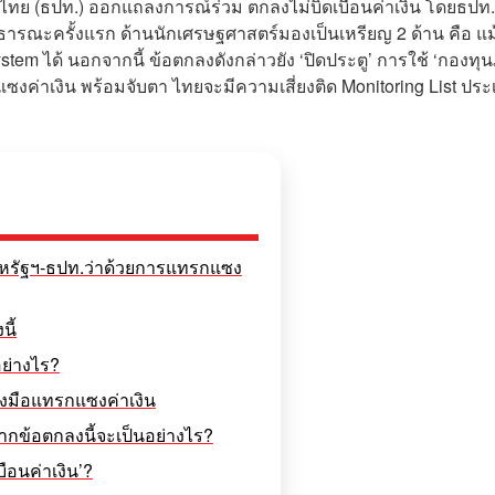
 (ธปท.) ออกแถลงการณ์ร่วม ตกลงไม่บิดเบือนค่าเงิน โดยธปท. 
ธารณะครั้งแรก ด้านนักเศรษฐศาสตร์มองเป็นเหรียญ 2 ด้าน คือ แม
em ได้ นอกจากนี้ ข้อตกลงดังกล่าวยัง ‘ปิดประตู’ การใช้ ‘กองทุ
งค่าเงิน พร้อมจับตา ไทยจะมีความเสี่ยงติด Monitoring List ปร
สหรัฐฯ-ธปท.ว่าด้วยการแทรกแซง
นี้
อย่างไร?
ื่องมือแทรกแซงค่าเงิน
ข้อตกลงนี้จะเป็นอย่างไร?
บือนค่าเงิน’?