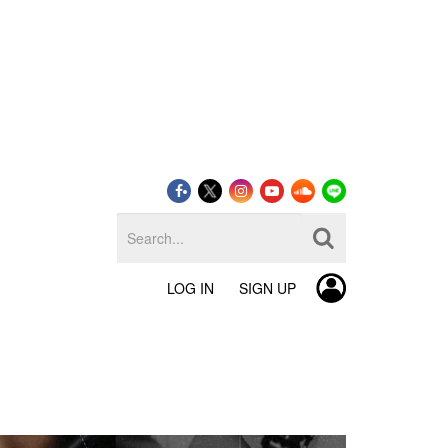
LOG IN
SIGN UP