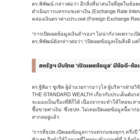
ดร.พิพัฒน์ กล่าวต่อว่า อีกสิ่งที่น่าสนใจที่สุดในข้
ดำเนินการแทรกแซงค่าเงิน (Exchange Rate Inte
คล่องเงินตราต่างประเทศ (Foreign Exchange Res
“การเปิดเผยข้อมูลเงินสำรองฯ ไม่น่ากังวลเพราะเปิด
ดร.พิพัฒน์ยังกล่าวต่อว่า “เปิดเผยข้อมูลเป็นสิ่งดี 
สหรัฐฯ บีบไทย ‘เปิดเผยข้อมูล’ มีข้อดี-ข้อ
ดร.ฐิติมา ชูเชิด ผู้อำนวยการอาวุโส ผู้บริหารฝ่าย
THE STANDARD WEALTH เกี่ยวกับประเด็นดังกล่า
จะมองเป็นเรื่องที่ดีก็ได้ เนื่องจากจะทำให้ไทย
ซื้อขายค่าเงิน’ ซึ่งธปท. ไม่เคยเปิดเผยข้อมูลนี้
สากลอยู่แล้ว
“การที่ธปท.เปิดเผยข้อมูลการแทรกแซงทุกๆ ครึ่งปี ให้
ตัวเลข จึงทำให้โอกาสที่ไทยจะเข้าเกณฑ์ที่ 3 ยิ่งน้