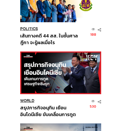
POLITICS
188
เส้นทางคดี 44 สส. ในชั้นศาล
ฎีกา จะรู้ผลเมื่อไร
WORLD
530
สรุปภารกิจอนุทิน เยือน
อินโดนีเซีย ขับเคลื่อนการทูต
เศรษฐกิจเชิงรุก ประกาศหุ้น
ส่วนยุทธศาสตร์ไทย –