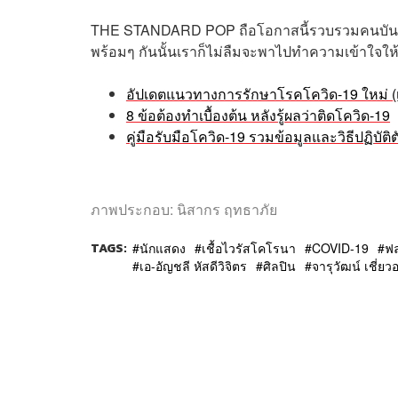
THE STANDARD POP ถือโอกาสนี้รวบรวมคนบันเทิง
พร้อมๆ กันนั้นเราก็ไม่ลืมจะพาไปทำความเข้าใจให
อัปเดตแนวทางการรักษาโรคโควิด-19 ใหม่ (
8 ข้อต้องทำเบื้องต้น หลังรู้ผลว่าติดโควิด-19
คู่มือรับมือโควิด-19 รวมข้อมูลและวิธีปฏิ
ภาพประกอบ
:
นิสากร ฤทธาภัย
TAGS:
นักแสดง
เชื้อไวรัสโคโรนา
COVID-19
ฟล
เอ-อัญชลี หัสดีวิจิตร
ศิลปิน
จารุวัฒน์ เชี่ยว