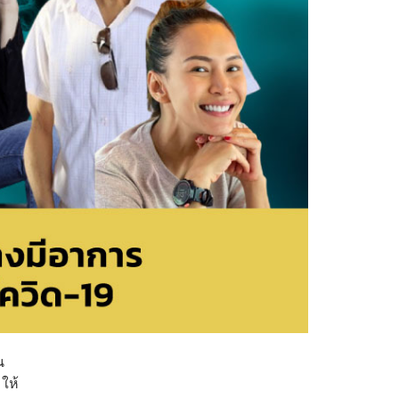
น
มให้