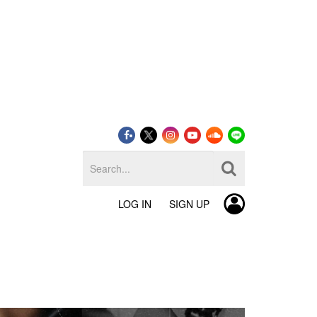
LOG IN
SIGN UP