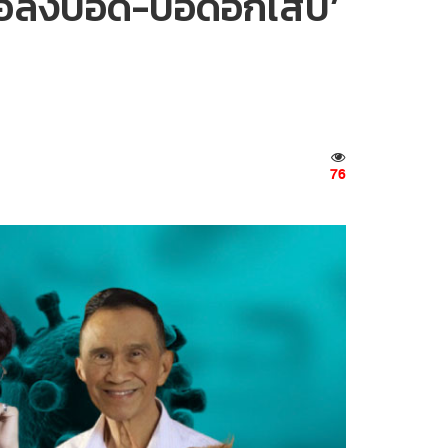
ชื้อลงปอด-ปอดอักเสบ’
76