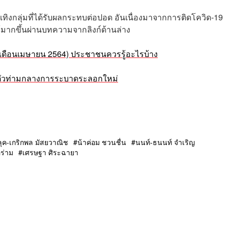
กลุ่มที่ได้รับผลกระทบต่อปอด อันเนื่องมาจากการติดโควิด-19
้มากขึ้นผ่านบทความจากลิงก์ด้านล่าง
เดือนเมษายน 2564) ประชาชนควรรู้อะไรบ้าง
บัติตัวท่ามกลางการระบาดระลอกใหม่
ุค-เกริกพล มัสยวาณิช
น้าค่อม ชวนชื่น
นนท์-ธนนท์ จำเริญ
อร่าม
เศรษฐา ศิระฉายา