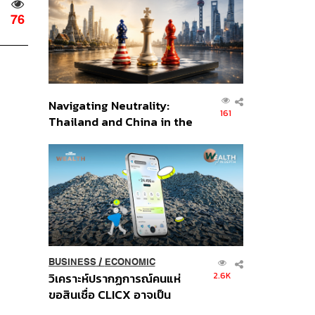
อินโดนีเซีย
76
Navigating Neutrality:
161
Thailand and China in the
Age of a New Global
Order
BUSINESS
/
ECONOMIC
2.6K
วิเคราะห์ปรากฏการณ์คนแห่
ขอสินเชื่อ CLICX อาจเป็น
เพียงยอดภูเขาน้ำแข็ง ของ