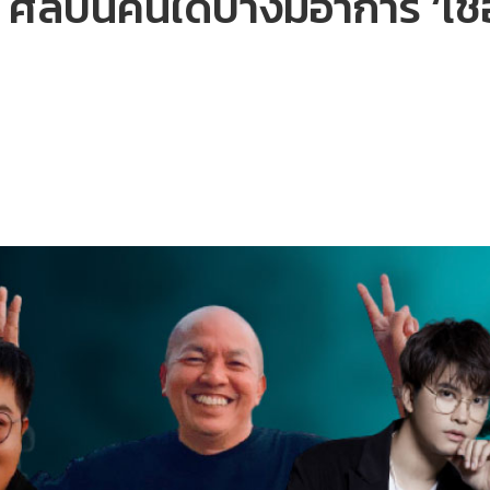
จ ศิลปินคนใดบ้างมีอาการ ‘เ