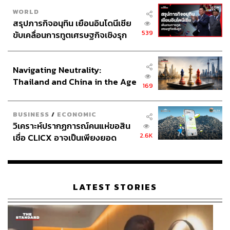
WORLD
สรุปภารกิจอนุทิน เยือนอินโดนีเซีย
539
ขับเคลื่อนการทูตเศรษฐกิจเชิงรุก
ประกาศหุ้นส่วนยุทธศาสตร์ไทย –
อินโดนีเซีย
Navigating Neutrality:
Thailand and China in the Age
169
of a New Global Order
BUSINESS
/
ECONOMIC
วิเคราะห์ปรากฏการณ์คนแห่ขอสิน
2.6K
เชื่อ CLICX อาจเป็นเพียงยอด
ภูเขาน้ำแข็ง ของปัญหาหนี้ครัว
เรือนไทยที่ถูกซุกไว้
LATEST STORIES