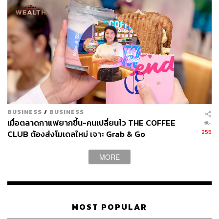
ข่าวที่เกี่ยวข้อง:
40-50 สาขาไม่พอแล้ว! Uniqlo ประกาศกร้าวขยายสาข
าเพิ่ม 1 เท่าตัว เป็นปีละ 100 สาขาในเอเชีย หลังมองจะเ
ป็นศูนย์กลางการเติบโตของโลก
เกิดอะไรขึ้น เมื่อ Uniqlo ทุ่มการลงทุนในช่องทาง ‘อีคอ
มเมิร์ซ’ มากกว่า ‘ร้านค้าจริง’ ไปแล้ว
สวนกระแสเทรนด์ค้าปลีก! ต่อไปร้านใหม่ของ Muji ในไ
ทยจะมีขนาดใหญ่บิ๊กเบิ้มไม่น้อยกว่า 1,500 ตร.ม. พร้อ
BUSINESS
/
BUSINESS
มตั้งเป้าเปิดปีละ 5 สาขา และจะไปในต่างจังหวัดมากขึ้
เมื่อตลาดกาแฟยากขึ้น-คนเปลี่ยนไว THE COFFEE
น
255
CLUB ต้องส่งโมเดลใหม่ เจาะ Grab & Go
MORE
ช่องทางติดตาม
THE STANDARD WEALTH
Twitter:
twitter.com/standard_wealth
MOST POPULAR
Instagram:
instagram.com/thestandardwealth