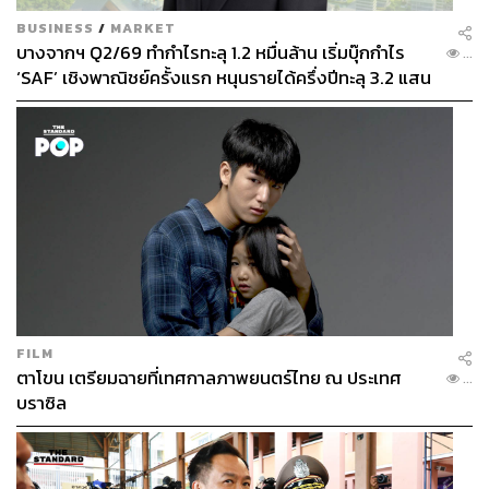
BUSINESS
/
MARKET
บางจากฯ Q2/69 ทำกำไรทะลุ 1.2 หมื่นล้าน เริ่มบุ๊กกำไร
...
‘SAF’ เชิงพาณิชย์ครั้งแรก หนุนรายได้ครึ่งปีทะลุ 3.2 แสน
ล้าน
FILM
ตาโขน เตรียมฉายที่เทศกาลภาพยนตร์ไทย ณ ประเทศ
...
บราซิล