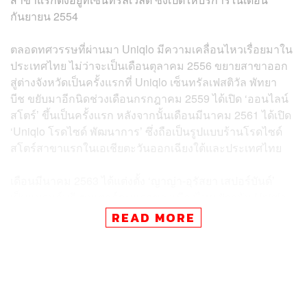
กันยายน 2554
ตลอดทศวรรษที่ผ่านมา Uniqlo มีความเคลื่อนไหวเรื่อยมาใน
ประเทศไทย ไม่ว่าจะเป็นเดือนตุลาคม 2556 ขยายสาขาออก
สู่ต่างจังหวัดเป็นครั้งแรกที่ Uniqlo เซ็นทรัลเฟสติวัล พัทยา
บีช ขยับมาอีกนิดช่วงเดือนกรกฎาคม 2559 ได้เปิด ‘ออนไลน์
สโตร์’ ขึ้นเป็นครั้งแรก หลังจากนั้นเดือนมีนาคม 2561 ได้เปิด
‘Uniqlo โรดไซด์ พัฒนาการ’ ซึ่งถือเป็นรูปแบบร้านโรดไซด์
สโตร์สาขาแรกในเอเชียตะวันออกเฉียงใต้และประเทศไทย
เดือนมีนาคม 2563 ได้แต่งตั้ง ‘ญาญ่า-อุรัสยา เสปอร์บันด์’
เป็นแบรนด์พรีเซนเตอร์คนแรกของเมืองไทย ปัจจุบัน Uniqlo
มี 54 สาขาทั่วประเทศ โดยสาขาล่าสุดคือ Uniqlo
READ MORE
นครศรีธรรมราช ส่วนในปีนี้ Uniqlo มีแผนที่จะขยายสาขา
ใหม่คือ Uniqlo เซ็นทรัลพลาซา ศรีราชา และ Uniqlo
เซ็นทรัล อยุธยา อีกด้วย ขณะเดียวกันก็มีแผนจะรีโนเวต
สาขาแฟชั่นไอส์แลนด์, สาขาเซ็นทรัลพลาซา พระราม 3 และ
เซ็นทรัลพลาซา ขอนแก่น ด้วย