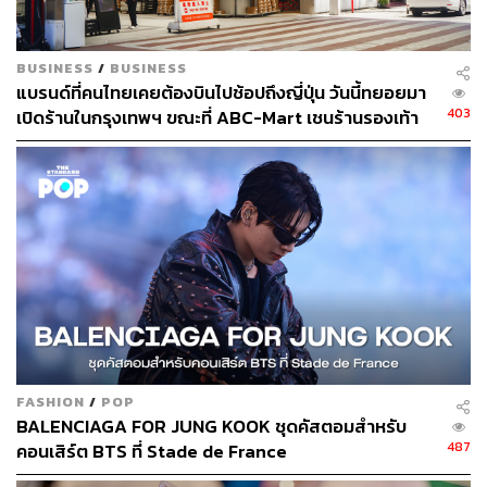
BUSINESS
/
BUSINESS
แบรนด์ที่คนไทยเคยต้องบินไปช้อปถึงญี่ปุ่น วันนี้ทยอยมา
403
เปิดร้านในกรุงเทพฯ ขณะที่ ABC-Mart เชนร้านรองเท้า
รายใหญ่ก็เริ่มมองตลาดนี้แล้ว
และในการฉลองครบรอบ 10 ปี Uniqlo ได้มีการเปิดตัวเสื้อยืด
UT คอลเล็กชัน Mickey Mouse in Thailand โดยนำคาแรก
เตอร์ยอดฮิตอย่าง Mickey Mouse, Minnie Mouse, Donald
Duck และ Daisy Duck ใส่ความเป็นไทยลงไป ไม่ว่าจะ
เป็นการไหว้ หรือมวยไทย ซึ่งนี่เป็นครั้งแรกที่ Uniqlo ได้ร่วม
มือกับ Disney ในการผลิตเสื้อ UT และถุงผ้า Eco Bag ที่
ดีไซน์พิเศษสำหรับประเทศไทยเท่านั้น
FASHION
/
POP
BALENCIAGA FOR JUNG KOOK ชุดคัสตอมสำหรับ
สำหรับ Uniqlo นั้นเป็นแบรนด์ที่ใหญ่ที่สุดในกลุ่ม Fast
487
คอนเสิร์ต BTS ที่ Stade de France
Retailing ทั้ง 8 แบรนด์ ซึ่งปัจจุบัน Uniqlo มีจำนวนร้านสาขา
กว่า 2,200 แห่ง ใน 25 ประเทศทั่วโลก