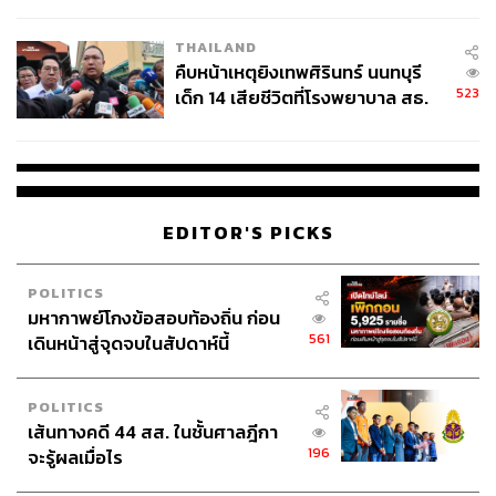
สอบปมขโมยปืนปู่ก่อเหตุ
ABOUT THE AUTHOR
THAILAND
คืบหน้าเหตุยิงเทพศิรินทร์ นนทบุรี
ถนัดกิจ จันกิเสน
523
เด็ก 14 เสียชีวิตที่โรงพยาบาล สธ.
Content Creator ประจำกองบรรณาธิการ
ยืนยันครูเสียชีวิต 5 ราย เจ็บ 22
THE STANDARD WEALTH ผู้เสพติดโลก
ธุรกิจ การตลาด เทคโนโลยี และชอบสำรวจ
ราย
โลกออฟไลน์และออนไลน์มาถอดรหัสความ
เคลื่อนไหวให้เป็นเรื่องเข้าใจง่าย สนุก และได้
ไอเดียใหม่ๆ
EDITOR'S PICKS
POLITICS
มหากาพย์โกงข้อสอบท้องถิ่น ก่อน
561
เดินหน้าสู่จุดจบในสัปดาห์นี้
POLITICS
เส้นทางคดี 44 สส. ในชั้นศาลฎีกา
196
จะรู้ผลเมื่อไร