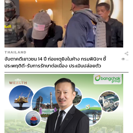
THAILAND
จับตาคดีเยาวชน 14 ปี ก่อเหตุยิงในห้าง กรมพินิจฯ ชี้
...
ประพฤติดี-รับการรักษาต่อเนื่อง ประเมินปล่อยตัว