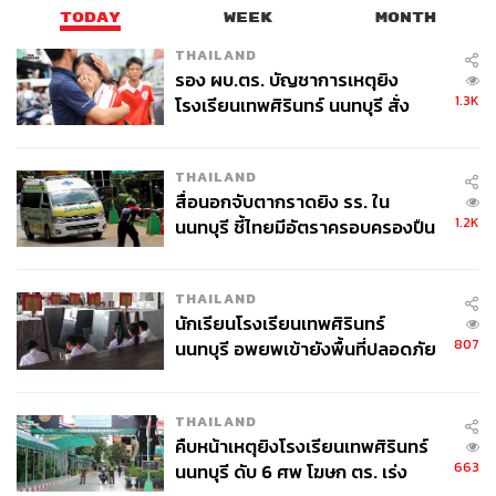
Official Line
คลิก
https://lin.ee/xfPbXUP
TODAY
WEEK
MONTH
THAILAND
รอง ผบ.ตร. บัญชาการเหตุยิง
สามารถติดตาม THE STANDARD WEALTH
1.3K
โรงเรียนเทพศิรินทร์ นนทบุรี สั่ง
ผ่านแอปพลิเคชันต่างๆ ที่คุณสะดวกหรือใช้งานอยู่แล้วได้เลย
ค้นหา 2 รอบยืนยันไร้คนติดค้าง พบ
ศพปู่-ย่าที่บ้านพักผู้ก่อเหตุ
THAILAND
สื่อนอกจับตากราดยิง รร. ใน
1.2K
นนทบุรี ชี้ไทยมีอัตราครอบครองปืน
สูงในระดับต้นของภูมิภาค
TAGS:
Uniqlo
ร้านกาแฟ
แฟชั่น
THAILAND
นักเรียนโรงเรียนเทพศิรินทร์
807
นนทบุรี อพยพเข้ายังพื้นที่ปลอดภัย
ชั่วคราว หลังเหตุใช้อาวุธปืนภายใน
โรงเรียนคลี่คลาย
THAILAND
คืบหน้าเหตุยิงโรงเรียนเทพศิรินทร์
345
663
นนทบุรี ดับ 6 ศพ โฆษก ตร. เร่ง