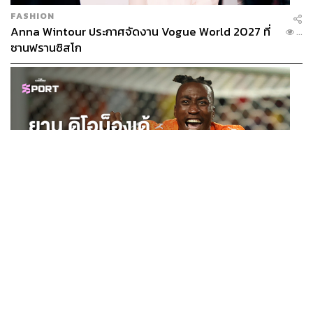
FASHION
Anna Wintour ประกาศจัดงาน Vogue World 2027 ที่
...
ซานฟรานซิสโก
SPORT
ยาน ดิโอม็องเด้ 2 ปีก่อนยังไร้สโมสรอาชีพ สู่นักเตะค่าตัว
...
125 ล้านยูโร กับคำสัญญาถึงน้องสาวผู้ล่วงลับ