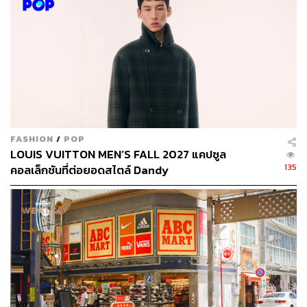
ได้มีการปรับปรุงใหม่พร้อมกับเปิด Uniqlo Coffee ร้านกาแฟ
แห่งแรกของ Uniqlo ไว้ที่ชั้นบนสุด และยังมีร้านขายดอกไม้
ด้วย ซึ่ง “โมเดลนี้ได้รับการตอบรับจากชาวญี่ปุ่นพอสมควร
สำหรับประเทศไทยนั้นก็มีความเป็นไปได้ที่จะนำโมเดลอื่นๆ
เข้ามา แต่ตอนนี้เราขอโฟกัสที่สินค้าไลฟ์แวร์ก่อน แต่ถ้ามี
โมเดลอื่นเราก็อยากที่จะลองทำ”
‘ออนไลน์’ ก็เป็นอีกสิ่งหนึ่งที่ Uniqlo กำลังให้ความสำคัญมาก
ขึ้น โดยนอกจากการปรับปรุงเว็บไซต์และแอปพลิเคชันแล้ว
FASHION
/
POP
LOUIS VUITTON MEN’S FALL 2027 แคปซูล
ล่าสุดยังได้มีการตั้งป๊อปอัพที่เซ็นทรัลพลาซา อุบลราชธานี
135
คอลเล็กชันที่ต่อยอดสไตล์ Dandy
เพื่อ “แนะนำออนไลน์สโตร์ให้ลูกค้ารู้จักมากขึ้น ไม่ว่าจะ
เป็นการทดลองซื้อ หรือสร้างประสบการณ์ที่ทำให้เห็นว่าเรา
เข้าถึงได้ง่าย”