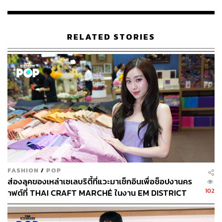
ปี 2562 รายได้ 12,238 ล้านบาท กำไร 2,425 ล้านบาท
ปี 2561 รายได้ 10,131 ล้านบาท กำไร 1,971 ล้านบาท
RELATED STORIES
ขณะเดียวกัน โยชิทาเกะย้ำถึงทิศทางในทศวรรษถัดไปว่า
Uniqlo จะเปิดสาขาให้มากขึ้น แต่ไม่ได้ระบุชัดเจนถึงจำนวน
ที่จะเปิด โดยบอกแต่เพียงว่าจะเข้าไปยังบางจังหวัดที่ยังไม่มี
โดยจะให้ความสำคัญเท่ากันระหว่างการเปิดในศูนย์การค้า
และโรดไซด์สโตร์
เมื่อถูกถามว่า Uniqlo จะเพิ่มโซนขายสินค้าอื่นๆ บ้างไหม
เพราะหากจำกันได้แบรนด์เพื่อนร่วมชาติอย่าง Muji ซึ่งเปิด
ร้านในเมืองไทยได้เปิดโซนขายกาแฟ และร้านที่เซ็นทรัล
ชิดลม ที่เพิ่งรีโนเวตใหม่ก็มีโซนอาหารประจำวัน (Daily
Food & Bakery) มีอาหารทั้งข้าวปั้น เบนโตะ หรือข้าวกล่อง
FASHION
/
POP
สไตล์ญี่ปุ่น ไปจนถึงสลัดผัก ขนม เบเกอรีที่ปรุงสดใหม่เข้ามา
ส่องลุคของเหล่าเซเลบริตี้ที่แวะมาเช็กอินเพื่อช็อปงานคร
เพิ่ม
102
าฟต์ที่ THAI CRAFT MARCHÉ ในงาน EM DISTRICT
SENSE OF THAI 2026 [PR NEWS]
แม่ทัพของ Uniqlo ได้ยกตัวอย่าง Uniqlo Ginza ที่กรุงโตเกียว