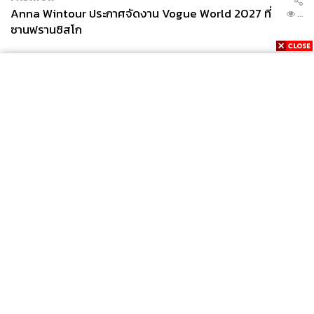
Anna Wintour ประกาศจัดงาน Vogue World 2027 ที่
...
ซานฟรานซิสโก
News
Wealth
Pop
Podcast
Video
Now
Opinion
Careers
Events
Privacy
About
Contact
Policy
FOR
ADVERTISING
MEMBERSHIP