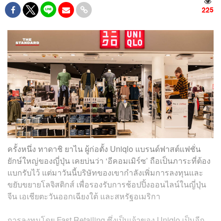
225
ครั้งหนึ่ง ทาดาชิ ยาไน ผู้ก่อตั้ง Uniqlo แบรนด์ฟาสต์แฟชั่น
ยักษ์ใหญ่ของญี่ปุ่น เคยบ่นว่า ‘อีคอมเมิร์ซ’ ถือเป็นภาระที่ต้อง
แบกรับไว้ แต่มาวันนี้บริษัทของเขากำลังเพิ่มการลงทุนและ
ขยับขยายโลจิสติกส์ เพื่อรองรับการช้อปปิ้งออนไลน์ในญี่ปุ่น
จีน เอเชียตะวันออกเฉียงใต้ และสหรัฐอเมริกา
การลงทุนโดย Fast Retailing ซึ่งเป็นเจ้าของ Uniqlo เป็นอีก