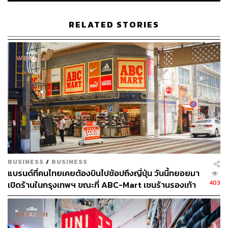
ระบบคอมพิวเตอร์สำหรับอีคอมเมิร์ซ และการดำเนินงา
นอื่นๆ ซึ่งมากกว่า 80% ที่ใช้จ่ายเพื่อลงทุนในญี่ปุ่นเอง
RELATED STORIES
Fast Retailing มีแผนจะใช้เงินรวม 1 แสนล้านเยน หรือเกือบ
30,000 ล้านบาท เพื่อสร้างคลังสินค้าอัตโนมัติ ไม่เพียงแต่ใน
โอซาก้า แต่ยังรวมถึงในจีน เอเชียตะวันออกเฉียงใต้ และ
สหรัฐอเมริกาด้วย
อัตราการใช้อินเทอร์เน็ตในบางประเทศในเอเชียสูงกว่าใน
ญี่ปุ่น และเว็บไซต์อาจกลายเป็นช่องทางที่สำคัญในการติดต่อ
กับลูกค้าในต่างประเทศ ณ สิ้นเดือนสิงหาคม 2019 สัดส่วน
การขายอีคอมเมิร์ซในประเทศจีนอยู่ที่ประมาณ 20% ซึ่งสูง
เป็นสองเท่าของญี่ปุ่น
BUSINESS
/
BUSINESS
แบรนด์ที่คนไทยเคยต้องบินไปช้อปถึงญี่ปุ่น วันนี้ทยอยมา
นอกจากการสร้างคลังสินค้าอัตโนมัติในเอเชียแล้ว Uniqlo
403
เปิดร้านในกรุงเทพฯ ขณะที่ ABC-Mart เชนร้านรองเท้า
จะส่งเสริมบริการที่เรียกว่า Click and Collect ซึ่งลูกค้า
รายใหญ่ก็เริ่มมองตลาดนี้แล้ว
สามารถสั่งซื้อสินค้าทางออนไลน์ และไปรับสินค้าในร้านค้า
ใกล้เคียง บริการดังกล่าวเติบโตขึ้นในช่วงที่โรคโควิด-19
ระบาด เนื่องจากลูกค้าไม่ต้องเสียเวลาอยู่ในร้านค้า