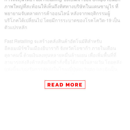
ภาพใหญ่ที่สะท้อนให้เห็นถึงทิศทางบริษัทในแดนซามูไร ที่
พยายามจับตลาดการค้าออนไลน์ หลังจากพฤติกรรมผู้
บริโภคได้เปลี่ยนไป โดยมีการระบาดของโรคโควิด-19 เป็น
ตัวแปรหลัก
Fast Retailing จะสร้างคลังสินค้าอัตโนมัติสำหรับ
อีคอมเมิร์ซในเมืองอิบารากิ จังหวัดโอซาก้า ภายในเดือน
ตุลาคมนี้ ด้วยเงินลงทุนหลายหมื่นล้านเยน เพื่อเพิ่มพื้นที่ที่
สามารถส่งสิงค้าหลังเกิดคำสั่งซื้อได้ภายในสามวัน โดยคลัง
แห่งนี้จะรองรับการจัดส่งในโซนญี่ปุ่นตะวันตก และยังเป็น
คลังสินค้าแห่งที่สองของบริษัทในญี่ปุ่น
READ MORE
ในฤดูใบไม้ร่วงปี 2018 Fast Retailing ได้เริ่มดำเนินการคลัง
สินค้าอีคอมเมิร์ซที่ใช้ระบบอัตโนมัติในย่านอาริอาเกะ ริม
อ่าวของโตเกียว เพื่อเป็นฐานในการจัดส่งสินค้าจากจีนและ
ประเทศอื่นๆ ทั่วญี่ปุ่น การใช้เซนเซอร์หุ่นยนต์และเทคโนโลยี
อื่นๆ ทำให้การดำเนินงานของคลังสินค้าแห่งนี้เกือบทั้งหมด
เป็นอัตโนมัติ ไม่ว่าจะเป็นแผนกรับสินค้า การตรวจสอบ การ