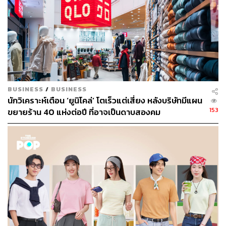
นอกเหนือจากช่องทางออนไลน์แล้ว Fast Retailing จะเน้น
พัฒนาร้านค้าขนาดใหญ่ที่ออกแบบมาเพื่อเพิ่มการรับรู้ของผู้
บริโภคเกี่ยวกับแบรนด์ Uniqlo โดยในปีนี้ได้เปิดร้านค้าขนาด
ใหญ่สามแห่งในโยโกฮามาและโตเกียว ซึ่งร้านดังกล่าวได้
รวมเอาการขายแบบดิจิทัล ออฟไลน์ และสร้างสภาพ
แวดล้อมที่ครอบครัวสามารถเพลิดเพลินกับการช้อปปิ้งด้วย
BUSINESS
/
BUSINESS
กันได้ โดย ณ สิ้นเดือนพฤษภาคม ร้านค้าขนาดใหญ่กว่า
นักวิเคราะห์เตือน ‘ยูนิโคล่’ โตเร็วแต่เสี่ยง หลังบริษัทมีแผน
1,300 ตารางเมตร คิดเป็น 30% ของร้าน Uniqlo ทั้งหมด
153
ขยายร้าน 40 แห่งต่อปี ที่อาจเป็นดาบสองคม
พิสูจน์อักษร: ลักษณ์นารา พักตร์เพียงจันทร์
อ้างอิง:
https://asia.nikkei.com/Business/Retail/Uniqlo-boost
s-investment-in-e-commerce-in-Japan-and-China
TAGS:
Ecommerce
Uniqlo