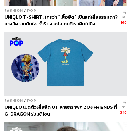
FASHION
/
POP
UNIQLO T-SHIRT: ใครว่า “เสื้อยืด” เป็นแค่เสื้อธรรมดา?
160
บางทีความมั่นใจ…ก็เริ่มจากไอเทมที่เราคิดไม่ถึง
225
ABOUT THE AUTHOR
ถนัดกิจ จันกิเสน
Content Creator ประจำกองบรรณาธิการ
THE STANDARD WEALTH ผู้เสพติดโลก
ธุรกิจ การตลาด เทคโนโลยี และชอบสำรวจ
โลกออฟไลน์และออนไลน์มาถอดรหัสความ
เคลื่อนไหวให้เป็นเรื่องเข้าใจง่าย สนุก และได้
ไอเดียใหม่ๆ
FASHION
/
POP
UNIQLO เปิดตัวเสื้อยืด UT ลายกราฟิก ZO&FRIENDS ที่
340
G-DRAGON ร่วมดีไซน์