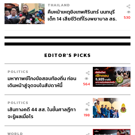
THAILAND
คืบหน้าเหตุยิงเทพศิรินทร์ นนทบุรี
530
เด็ก 14 เสียชีวิตที่โรงพยาบาล สธ.
ยืนยันครูเสียชีวิต 5 ราย เจ็บ 22
ราย
EDITOR'S PICKS
POLITICS
มหากาพย์โกงข้อสอบท้องถิ่น ก่อน
564
เดินหน้าสู่จุดจบในสัปดาห์นี้
POLITICS
เส้นทางคดี 44 สส. ในชั้นศาลฎีกา
198
จะรู้ผลเมื่อไร
WORLD