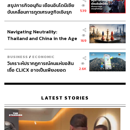
สรุปภารกิจอนุทิน เยือนอินโดนีเซีย
539
ขับเคลื่อนการทูตเศรษฐกิจเชิงรุก
ประกาศหุ้นส่วนยุทธศาสตร์ไทย –
อินโดนีเซีย
Navigating Neutrality:
Thailand and China in the Age
169
of a New Global Order
BUSINESS
/
ECONOMIC
วิเคราะห์ปรากฏการณ์คนแห่ขอสิน
2.6K
เชื่อ CLICX อาจเป็นเพียงยอด
ภูเขาน้ำแข็ง ของปัญหาหนี้ครัว
เรือนไทยที่ถูกซุกไว้
LATEST STORIES