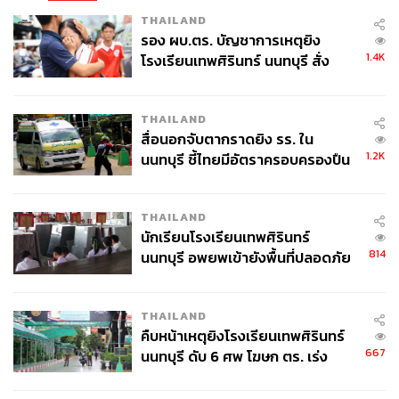
THAILAND
รอง ผบ.ตร. บัญชาการเหตุยิง
1.4K
โรงเรียนเทพศิรินทร์ นนทบุรี สั่ง
ค้นหา 2 รอบยืนยันไร้คนติดค้าง พบ
ศพปู่-ย่าที่บ้านพักผู้ก่อเหตุ
THAILAND
สื่อนอกจับตากราดยิง รร. ใน
1.2K
นนทบุรี ชี้ไทยมีอัตราครอบครองปืน
สูงในระดับต้นของภูมิภาค
THAILAND
นักเรียนโรงเรียนเทพศิรินทร์
814
นนทบุรี อพยพเข้ายังพื้นที่ปลอดภัย
ชั่วคราว หลังเหตุใช้อาวุธปืนภายใน
โรงเรียนคลี่คลาย
THAILAND
คืบหน้าเหตุยิงโรงเรียนเทพศิรินทร์
667
นนทบุรี ดับ 6 ศพ โฆษก ตร. เร่ง
สอบปมขโมยปืนปู่ก่อเหตุ