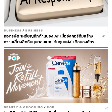
ณรงค์กร มโนจันทร์เพ็ญ
Content Creator กองบรรณาธิการข่าว THE
STANDARD
BUSINESS
/
BUSINESS
ถอดรหัส ‘เหรียญอีกด้านของ AI’ เมื่ออัลกอริทึมสร้าง
...
ความเสี่ยงสิทธิมนุษยชนและ ‘ต้นทุนแฝง’ เตือนองค์กร
ระวังกับดักอคติเชิงระบบ ก่อนกระทบมูลค่าแบรนด์ระยะ
ยาว
BEAUTY & GROOMING
/
POP