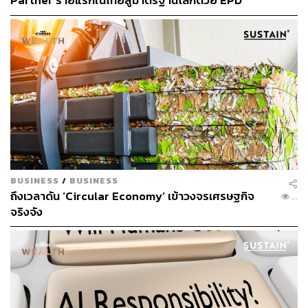
Partner รายแรกในไทยสู่มาตรฐานโลกด้วย EPD
652518
International พร้อมชูแนวคิด Global Standards for
https://www.abc.net.au/news/2022-11-15/expert-live-
Global Sustainable Living ส่งมอบบ้านคุณภาพ ลด
question-and-answer-world-population-8-billion/101
ผลกระทบต่อสิ่งแวดล้อม พร้อมปั้นนักออกแบบที่ใส่ใจโลก
652518
BUSINESS
/
BUSINESS
ถึงเวลาดัน ‘Circular Economy’ เข้าวงจรเศรษฐกิจ
...
TAGS:
ประชากรโลก
John Wilmoth
สิ่งแวดล้อม
จริงจัง
Sustain
Sustain Update
United Nations (UN)
LOADING...
ABOUT THE AUTHOR