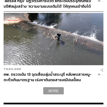
‘ลอรีอัล กรุ๊ป’ ปฏิวัติวงการบิวตี้ ยกระดับบรรจุภัณฑ์แบ
...
บรีฟิลมุ่งสร้าง ‘ความงามแบบเติมได้’ ให้ทุกคนเข้าถึงได้
[Advertorial]
THAILAND
คพ. ตรวจเข้ม 13 จุดเสี่ยงลุ่มน้ำสระบุรี หลังพบสารหนู-
...
ตะกั่วเกินมาตรฐาน เร่งหาต้นตอสารเคมีปนเปื้อน
MORE