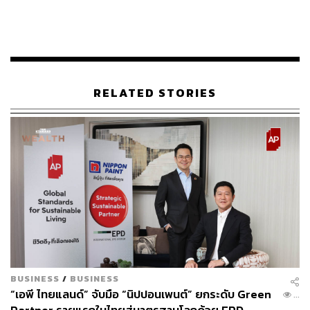
นี้ทั้งการเพิ่มขึ้นของจำนวนประชากรและวิกฤตด้านสิ่ง
แวดล้อม อาจยิ่งทำให้เกิดวิกฤตผู้อพยพย้ายถิ่นฐาน รวมถึง
ปัญหาและความขัดแย้งอื่นๆ ที่รุนแรงขึ้นตามมา
แต่อย่างไรก็ตาม จอห์น วิลมอท ผู้อำนวยการฝ่ายประชากร
โลกของ UN ได้เน้นย้ำว่า ผลกระทบของมนุษยชาติต่อสิ่ง
RELATED STORIES
แวดล้อมนั้น เกี่ยวข้องกับพฤติกรรมของเรามากกว่าจำนวน
ประชากรที่เรามี
แฟ้มภาพ:
Varavin88
/ Shutterstock
อ้างอิง:
https://www.reuters.com/world/climate-justice-gets-h
arder-world-population-passes-8-billion-2022-11-1
5/?taid=63732f9861b959000170cdf4&utm_campaig
n=trueAnthem:+Trending+Content&utm_medium=tru
eAnthem&utm_source=twitter
BUSINESS
/
BUSINESS
https://www.abc.net.au/news/2022-11-15/expert-live-
“เอพี ไทยแลนด์” จับมือ “นิปปอนเพนต์” ยกระดับ Green
...
question-and-answer-world-population-8-billion/101