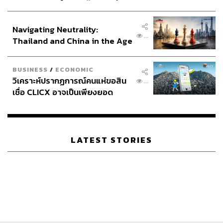
ประกาศหุ้นส่วนยุทธศาสตร์ไทย –
อินโดนีเซีย
Navigating Neutrality:
...
Thailand and China in the Age
of a New Global Order
BUSINESS
/
ECONOMIC
วิเคราะห์ปรากฏการณ์คนแห่ขอสิน
...
เชื่อ CLICX อาจเป็นเพียงยอด
ภูเขาน้ำแข็ง ของปัญหาหนี้ครัว
เรือนไทยที่ถูกซุกไว้
LATEST STORIES