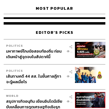
MOST POPULAR
EDITOR'S PICKS
POLITICS
มหากาพย์โกงข้อสอบท้องถิ่น ก่อน
...
เดินหน้าสู่จุดจบในสัปดาห์นี้
POLITICS
เส้นทางคดี 44 สส. ในชั้นศาลฎีกา
...
จะรู้ผลเมื่อไร
WORLD
สรุปภารกิจอนุทิน เยือนอินโดนีเซีย
...
ขับเคลื่อนการทูตเศรษฐกิจเชิงรุก