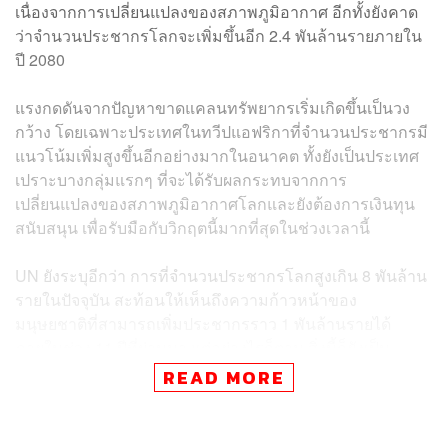
เนื่องจากการเปลี่ยนแปลงของสภาพภูมิอากาศ อีกทั้งยังคาด
ว่าจำนวนประชากรโลกจะเพิ่มขึ้นอีก 2.4 พันล้านรายภายใน
ปี 2080
แรงกดดันจากปัญหาขาดแคลนทรัพยากรเริ่มเกิดขึ้นเป็นวง
กว้าง โดยเฉพาะประเทศในทวีปแอฟริกาที่จำนวนประชากรมี
แนวโน้มเพิ่มสูงขึ้นอีกอย่างมากในอนาคต ทั้งยังเป็นประเทศ
เปราะบางกลุ่มแรกๆ ที่จะได้รับผลกระทบจากการ
เปลี่ยนแปลงของสภาพภูมิอากาศโลกและยังต้องการเงินทุน
สนับสนุน เพื่อรับมือกับวิกฤตนี้มากที่สุดในช่วงเวลานี้
UN ยังระบุอีกว่า การที่จำนวนประชากรโลกสูงเกิน 8 พันล้าน
รายในปัจจุบัน สะท้อนให้เห็นถึงความก้าวหน้าของ
มนุษยชาติที่สามารถเพิ่มประชากรราว 1 พันล้านรายได้
ภายในช่วง 11 ปีที่ผ่านมา แต่อย่างไรก็ตาม สิ่งนี้ก็ยังเป็น
สัญญาณเตือนที่บ่งชี้ถึงระดับความเสี่ยงที่เกี่ยวพันกับความ
READ MORE
มั่นคงของมนุษย์ในมิติต่างๆ ในอนาคตที่เพิ่มสูงขึ้นตามไป
ด้วย