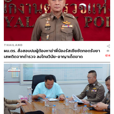
แนวทางที่เหนือความคาดหมาย
ความขัดแย้งระหว่างรัสเซียกับยูเครน, สหรัฐฯ และสมาชิก
NATO กำลังจะก้าวเข้าสู่ปีที่ 8 ในปีนี้ และยังไม่มีท่าทีจะจบลง
ง่ายๆ มิหนำซ้ำยังมีแนวโน้มว่าจะพัฒนาไปสู่สงครามเต็มรูป
แบบ จากการที่ทั้งสองฝ่ายยังไม่สามารถหาข้อยุติร่วมกันได้
อีกทั้งยังได้เริ่มมีการเคลื่อนกองกำลังทางทหารของทั้งสอง
ฝ่ายเข้าสู่พื้นที่ความขัดแย้งในช่วงไม่กี่สัปดาห์ที่ผ่านมา สร้าง
THAILAND
ความกังวลให้กับหลายฝ่ายว่าสถานการณ์อาจสุกงอมและ
ผบ.ตร. สั่งสอบปมผู้ต้องหาฆ่าพี่น้องรัสเซียซัดทอดรับยา
ลุกลามกลายเป็นสงครามร้อน
614
เสพติดจากตำรวจ ลงโทษวินัย-อาญาเด็ดขาด