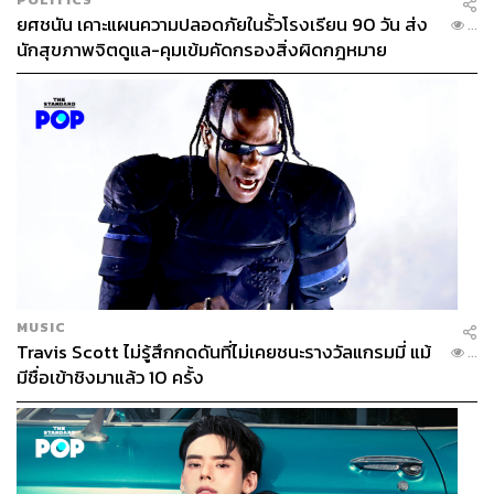
ยศชนัน เคาะแผนความปลอดภัยในรั้วโรงเรียน 90 วัน ส่ง
...
นักสุขภาพจิตดูแล-คุมเข้มคัดกรองสิ่งผิดกฎหมาย
ประชามติว่าด้วยการแยกตัวจากยูเครนและว่าด้วยการเข้า
รวมกับรัสเซียได้รับความเห็นชอบด้วยคะแนนเกินร้อยละ 90
ผู้นำของไครเมียจึงได้บินนำผลประชามติดังกล่าวไปยังกรุง
มอสโก ขอนำดินแดนนี้เข้าร่วมเป็นส่วนหนึ่งของรัสเซีย และ
ฝ่ายนิติบัญญัติของรัสเซียก็ได้ให้สัตยาบันรับรองมติดังกล่าว
ในเวลาต่อมา ไครเมียจึงกลายเป็น
สาธารณรัฐปกครองตนเอง
ไครเมียแห่งสหพันธรัฐรัสเซีย
ในทางพฤตินัย และในทาง
นิตินัย (สำหรับรัสเซียและพันธมิตรบางประเทศ แต่ประชาคม
โลกส่วนใหญ่ยังไม่ได้ให้การยอมรับ)
นอกจากนี้ยังมี
แคว้นโดเนตสก์ (Donetsk)
และ
ลูฮันสก์
MUSIC
(Luhansk)
ทางภาคตะวันออกของยูเครน ที่เป็นพื้นที่ความ
Travis Scott ไม่รู้สึกกดดันที่ไม่เคยชนะรางวัลแกรมมี่ แม้
...
ขัดแย้งและมีความประสงค์จะแยกดินแดนไปรวมกับรัสเซีย
มีชื่อเข้าชิงมาแล้ว 10 ครั้ง
เหมือนกับไครเมีย แต่เรื่องการผนวกดินแดนหนึ่งมาสู่ดินแดน
หนึ่งเป็นเรื่องที่ละเอียดอ่อนของทุกรัฐบนโลก ไม่เว้นแม้แต่กับ
รัสเซีย อีกทั้งไครเมียยังมีความสำคัญกว่ามากในฐานะที่เป็น
ที่ตั้งกองเรือทะเลดำ ตั้งแต่สมัยพระจักรพรรดินีเยกาเจรีนา