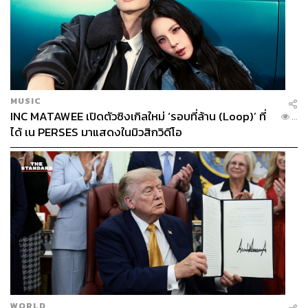
(แคทเธอรีน) ที่ 2 มหาราช อันเป็นทางออกทะเลน้ำอุ่นเพียง
แห่งเดียวที่รัสเซียมี จึงมีความสำคัญทางยุทธศาสตร์เป็นอย่าง
มาก ดังนั้นการสูญเสียบูรณภาพแห่งดินแดนของยูเครน เมื่อ
มองจากฝ่ายยูเครนแล้วจึงเป็นสิ่งที่ยอมรับไม่ได้ และได้เป็นตัว
กระตุ้นให้ยูเครนมุ่งหน้าหาการสนับสนุนจากประเทศโลก
ตะวันตกอย่างเต็มตัว
MUSIC
INC MATAWEE เปิดตัวซิงเกิลใหม่ ‘รอบที่ล้าน (Loop)’ ที่
...
ได้ เน PERSES มาแสดงในมิวสิกวิดีโอ
นโยบายการคว่ำบาตรของโลกตะวันตกต่อรัสเซีย
ผลประโยชน์ที่ทับซ้อนและความสัมพันธ์ทาง
เศรษฐกิจของรัสเซียกับยุโรป
เพื่อเป็นการตอบโต้ต่อรัสเซีย ชาติตะวันตกนำโดยสหรัฐฯ
และสหภาพยุโรป จึงได้ดำเนินมาตรการคว่ำบาตรต่อรัสเซีย
โดยพุ่งเป้าไปที่เป้าหมายสำคัญ 3 ประการคือ 1. การห้าม
ให้การสนับสนุนเทคโนโลยีในการสำรวจแหล่งก๊าซ
ธรรมชาติและน้ำมัน 2. การห้ามให้การสนับสนุนด้านสินเชื่อ
แก่ธนาคารของรัฐ บริษัทน้ำมันและก๊าซธรรมชาติของ
รัสเซีย รวมถึง 3. การขึ้นบัญชีดำบุคคลวงในของ
WORLD