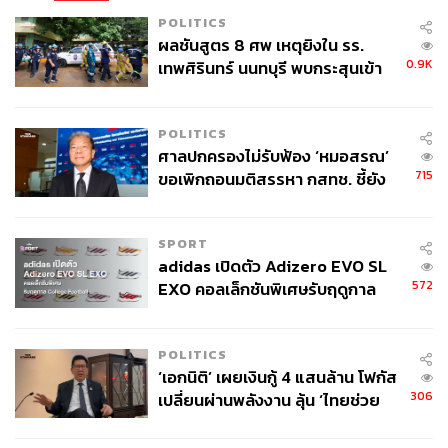
ชื่นมื่น แต่ทุกอย่างก็ไม่ได้ราบรื่นไปทั้งหมดร้อยเปอร์เซนต์
POLITICS
เหมือนในบทละคร ในช่วงยุคนี้ได้มีบททดสอบความสัมพันธ์
ผลชันสูตร 8 ศพ เหตุยิงใน รร.
0.9K
เช่น สงครามยูโกสลาเวีย ที่ NATO ฝ่ายหนึ่งได้ใช้กำลังทหาร
เทพศิรินทร์ นนทบุรี พบกระสุนเข้า
จุดสำคัญ ‘ศีรษะ-หน้าอก’ ครูถูกยิง
โจมตียูโกสลาเวีย ผู้ที่รัสเซียสนับสนุน รวมไปถึงกระแสการ
4 นัด จากระยะไกล
ปฏิวัติสีที่เกิดขึ้นในจอร์เจีย ยูเครน และคีร์กีซสถาน ในปี
POLITICS
2003, 2004, 2005 ตามลำดับ ที่โลกตะวันตกให้การสนับสนุน
ศาลปกครองไม่รับฟ้อง ‘หมอสรณ’
นั้น ท่าทีของรัสเซียในยุคนี้ ถึงแม้ไม่ได้สนับสนุนแต่ก็ไม่ได้
715
ขอเพิกถอนมติสรรหา กสทช. ชี้ยัง
ตอบโต้กลับ ‘พันธมิตรตะวันตก’ อย่างรุนแรงแต่อย่างใด
ไม่ใช่ผู้เดือดร้อนเสียหาย
ระยะความสัมพันธ์ที่ไม่เป็นมิตรและเริ่มไม่ไว้เนื้อเชื่อใจกัน
SPORT
(2014 ถึงปัจจุบัน)
ถึงแม้รัสเซียจะไม่ได้ตอบโต้อย่างรุนแรงต่อ
adidas เปิดตัว Adizero EVO SL
ความเปลี่ยนแปลงในพื้นที่ ‘หลังบ้าน’ ของรัสเซีย อันมีที่มา
572
EXO คอลเล็กชันพิเศษรับฤดูกาล
จากการสนับสนุนของโลกตะวันตกในกลุ่มประเทศอดีต
College Football
สหภาพโซเวียตนั้น แต่รัสเซียก็เฝ้ามองเหตุการณ์เหล่านี้มา
โดยตลอด ความไม่ไว้เนื้อเชื่อใจค่อยๆ ก่อตัวเพิ่มขึ้นทีละน้อย
POLITICS
‘เอกนิติ’ เผยเงินกู้ 4 แสนล้าน โฟกัส
จนกระทั่งแปรผันเป็นความหวาดระแวงที่จะระเบิดออกเป็น
306
เปลี่ยนผ่านพลังงาน ลุ้น ‘ไทยช่วย
ฟางเส้นสุดท้ายในเหตุการณ์เปลี่ยนแปลงทางการเมืองใน
ไทยพลัส’ เฟส 2 รอประเมินความ
ยูเครนปี 2014
เหมาะสม