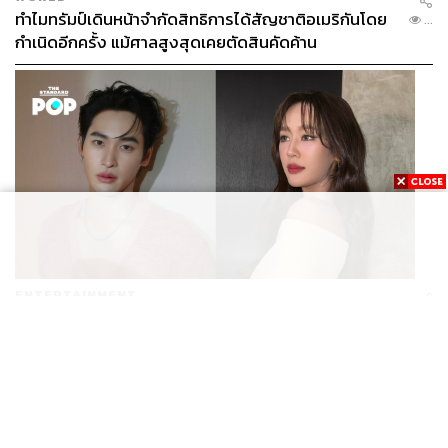
ทำไมทรัมป์เดินหน้าจำกัดสิทธิการได้สัญชาติอเมริกันโดย
ประธานาธิบดีปูตินและบุคคลที่มีส่วนเกี่ยวข้องกับการผนวก
...
กำเนิดอีกครั้ง แม้ศาลสูงสุดเคยตัดสินคัดค้าน
แคว้นไครเมีย ห้ามเดินทางเข้าสู่แผ่นดินของสหรัฐฯ และ
สหภาพยุโรป ซึ่งรัสเซียก็ตอบโต้ด้วยการห้ามนำสินค้า
อุปโภคบริโภคเข้าจากหลายประเทศที่ร่วมคว่ำบาตรรัสเซีย
เช่น สหรัฐฯ สหภาพยุโรป นอร์เวย์ แคนาดา และออสเตรเลีย
ปฏิเสธไม่ได้ว่ามาตรการคว่ำบาตรรัสเซียส่งผลโดยตรงอย่าง
รุนแรงต่อเศรษฐกิจรัสเซีย จนเกิดเป็นภาวะวิกฤตเศรษฐกิจ
โดยเฉพาะต่อค่าเงินรูเบิลรัสเซีย (RUB) ที่ด้อยค่าลงกว่าร้อย
ละ 50 ภายในระยะเวลาชั่วข้ามคืน ส่งผลให้ธุรกิจต่างๆ ที่มี
ต้นทุนเป็นเงินตราต่างประเทศล้มละลายกันเป็นแถบๆ
เนื่องจากต้นทุนหรือหนี้ที่เป็นเงินตราต่างประเทศพุ่งเกิน 2-3
ENTERTAINMENT
เท่าตัว หลายๆ ธุรกิจ โดยเฉพาะอย่างยิ่งธุรกิจการบินจึงต้อง
เก้า นพเก้า และ พาย รินรดา เตรียมร่วมงานกันใน ‘รสกาล
...
ล้มละลายเป็นวงกว้าง นอกจากนี้การที่ราคาน้ำมันโลกตกต่ำ
Enchanted Taste In Time’
ก็เป็นอีกปัจจัยหนึ่งที่มาซ้ำเติมปัญหาค่าเงินรูเบิลตกต่ำ
เนื่องจากค่าเงินรูเบิลก็อิงกับราคาน้ำมันด้วยเช่นกัน
รัสเซียรับรู้ถึงผลกระทบเมื่อต้องเอาตัวเองไปผูกมัดกับระบบ