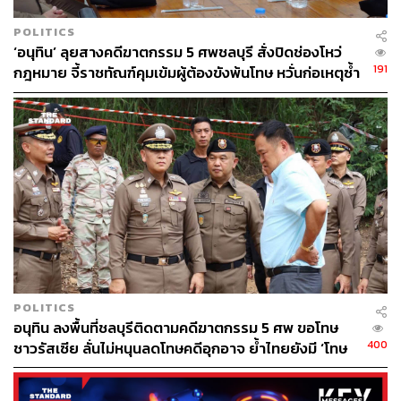
POLITICS
‘อนุทิน’ ลุยสางคดีฆาตกรรม 5 ศพชลบุรี สั่งปิดช่องโหว่
191
กฎหมาย จี้ราชทัณฑ์คุมเข้มผู้ต้องขังพ้นโทษ หวั่นก่อเหตุซ้ำ
ภาพ: Brendan Hoffman / Getty Images
รอย
ที่มาและที่ไป ‘วิกฤตยูเครน’
ความสัมพันธ์ระหว่างรัสเซียกับโลกตะวันตก (สหรัฐฯ และ
กลุ่มประเทศสมาชิก NATO) เริ่มนับตั้งแต่สหภาพโซเวียตล่ม
สลาย แบ่งได้ออกเป็นสองช่วง ช่วงแรกคือช่วงที่ยังมีความ
เป็นมิตรด้วยดี และช่วงหลังคือช่วงแห่งความขัดแย้งและ
ความไม่ไว้เนื้อเชื่อใจกัน
POLITICS
ใน
ระยะที่ความสัมพันธ์ยังชื่นมื่น (1994-2014)
นั้น เริ่มขึ้นใน
อนุทิน ลงพื้นที่ชลบุรีติดตามคดีฆาตกรรม 5 ศพ ขอโทษ
400
ยุค 90 เมื่อสหภาพโซเวียตแตกสลาย เหลือผู้สืบสิทธิฯ คือ
ชาวรัสเซีย ลั่นไม่หนุนลดโทษคดีอุกอาจ ย้ำไทยยังมี ‘โทษ
ประหาร’
รัสเซียยุคใหม่ ต่างมุ่งหาการสนับสนุนจากเหล่าประเทศตะวัน
ตกในการฟื้นฟูเศรษฐกิจที่กำลังตกต่ำถึงขีดสุดจากผลกระทบ