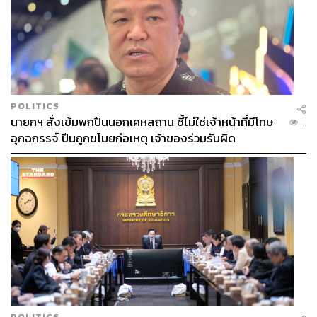
รัสเซียเป็นประเทศที่ให้ความสำคัญกับ
นโยบายด้านการเมือง
เรื่องชนชาติ (Ethno-politics)
กล่าวคือ รัสเซียทราบดีว่าหลัง
การล่มสลายของสหภาพโซเวียต ชนส่วนใหญ่อย่างชาว
รัสเซียยังคงอาศัยอยู่ในประเทศต่างๆ ของอดีตสหภาพ
โซเวียต ซึ่งบางประเทศ เช่น กลุ่มประเทศบอลติก ก็มีนโยบาย
POLITICS
ที่กีดกันชนเชื้อสายรัสเซีย ดังนั้นรัฐบายรัสเซียจึงให้การ
นายกฯ สั่งเข้มพกปืนนอกเคหสถาน ชี้ไม่ใช่เจ้าหน้าที่มีโทษ
...
สนับสนุนและมอบสิทธิพิเศษ เช่น มอบทุนการศึกษาและการ
อุกฉกรรจ์ ปืนถูกขโมยก่อเหตุ เจ้าของร่วมรับผิด
สนับสนุนอื่นๆ รวมไปถึงรัฐบาลรัสเซียถือว่าภารกิจในการ
ปกป้องและคุ้มครอง Russian Compatriot เหล่านี้เป็นหนึ่งใน
ผลประโยชน์แห่งชาติของรัสเซียโดยรวมเช่นกัน อย่างกรณี
ของไครเมียก็เช่นกัน เมื่อมีกระแสข่าวถึงการไม่รับรองความ
ปลอดภัยต่อชาวรัสเซียในแผ่นดินยูเครน ชาวไครเมียซึ่งส่วน
ใหญ่เป็นชนเชื้อสายรัสเซียเริ่มกังวลและพยายามหาทางออก
ด้วยการจัดทำประชามติสองครั้ง ครั้งแรกประชามติการแยก
ตัวออกจากยูเครน และครั้งที่สองประชามติเพื่อเข้ารวมกับ
รัสเซีย ซึ่งในขณะเดียวกันนั้นก็เกิดการสู้รบเป็นระยะเวลา
สั้นๆ ระหว่างกองกำลังรัฐบาลกลางยูเครนและฝ่ายนิยม
รัสเซีย โดยในเวลาต่อมาฝ่ายรัฐบาลกลางยูเครนได้ร่นถอยไป
POLITICS