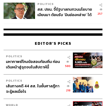
POLITICS
วิกฤตการณ์ทางการเมืองยูเครนในปี 2014
เริ่มจากการที่อดีต
สส. ปชน. จี้รัฐบาลทบทวนนโยบาย
ผู้นำยูเครนอย่าง วิกเตอร์ ยานูโควิช ตัดสินใจเข้าร่วมข้อ
257
เมียนมา ต้อนรับ ‘มินอ่องหล่าย’ ได้
ตกลงทางเศรษฐกิจกับฝ่ายรัสเซียแทนฝ่ายสหภาพยุโรป ได้
แค่สัญญาว่างเปล่า
ปลุกชนวนความไม่พอใจของฝ่ายนิยมยุโรป จนออกมา
ประท้วงและสถานการณ์ลุกลามบานปลายกลายเป็น
เหตุการณ์
‘ยูโรไมดาน (Euromaidan)’
และมีการใช้ความ
รุนแรงจากทั้งสองฝ่ายจนเกินที่จะควบคุม ในที่สุดอำนาจรัฐก็
EDITOR'S PICKS
ตกสู่มือของพลพรรคฝ่ายขวาที่ต่อต้านการครอบงำของ
รัสเซีย และเริ่มออกนโยบายต่อต้านรัสเซียในทุกรูปแบบ เช่น
POLITICS
การยกเลิกภาษารัสเซียเป็นภาษาราชการ และการยกเลิกการ
มหากาพย์โกงข้อสอบท้องถิ่น ก่อน
ให้เช่าฐานทัพเรือที่เซวาสโตปอล ณ สาธารณรัฐปกครองตน
580
เดินหน้าสู่จุดจบในสัปดาห์นี้
เองไครเมียแห่งยูเครน รวมไปถึงมีการประกาศไม่รับรอง
ความปลอดภัยชาวรัสเซียในยูเครน ยิ่งสร้างความแตกแยกใน
ประเทศยูเครนเอง เนื่องจากพลเมืองยูเครนจำนวนมากคือ
POLITICS
เส้นทางคดี 44 สส. ในชั้นศาลฎีกา
ชาวรัสเซียที่เริ่มรู้สึกเกิดความไม่ปลอดภัยจากนโยบายดัง
218
จะรู้ผลเมื่อไร
กล่าว โดยเฉพาะอย่างยิ่งในสาธารณรัฐปกครองตนเองไคร
เมียนั้นมีชนเชื้อสายรัสเซียเกินร้อยละ 80 รัสเซียจึงไม่อาจอยู่
นิ่งเฉยได้อีกต่อไป
WORLD