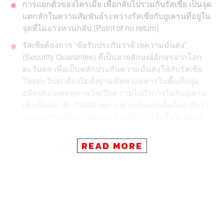
การแยกตัวของไครเมีย เพื่อกลับไปรวมกับรัสเซีย เป็นจุด
แตกหักในความสัมพันธ์ระหว่างรัสเซียกับยูเครนที่อยู่ใน
จุดที่ไม่อาจหวนกลับ (Point of no return)
รัสเซียต้องการ
‘ข้อรับประกันว่าด้วยความมั่นคง’
(Security Guarantee) ที่เป็นลายลักษณ์อักษรจากโลก
ตะวันตก เพื่อเป็นหลักประกันความมั่นคงให้กับรัสเซีย
โดยตะวันตกต้องไม่ตั้งฐานทัพทางทหารในพื้นที่กลุ่ม
อดีตประเทศสหภาพโซเวียต รวมไปถึงการไม่รับยูเครน
เข้าเป็นสมาชิก NATO เพราะหากเป็นเช่นนั้นก็เท่ากับว่า
นอกจากรัสเซียจะไม่มีหลังบ้านที่ไว้ใจได้หรือไม่มีหลัง
บ้านที่เป็นกันชนได้ ยังกลับกลายเป็นว่า รัสเซียมีปืนมา
จ่ออยู่ที่หลังบ้านของตัวเอง ซึ่งรัสเซียยอมไม่ได้โดยเด็ด
READ MORE
ขาด
ความขัดแย้งระหว่างรัสเซียและสหรัฐอเมริกา กับสมาชิก
พันธมิตรทางทหาร NATO เข้าใกล้จุดสุกงอม เมื่อต่างฝ่ายต่าง
ส่งกองกำลังเข้าไปในพื้นที่ความขัดแย้ง โดยฝ่าย NATO ได้ส่ง
กองเรือเข้าไปในทะเลดำประชิดคาบสมุทรไครเมียของ