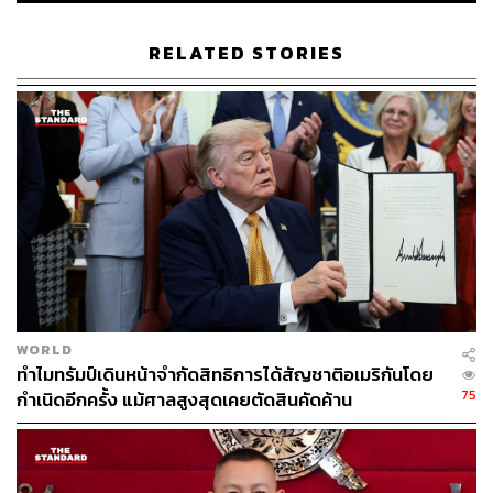
ที่ยูเครน ส่วน NATO เองก็ยังเลือกที่จะซื้อเวลา ยังไม่รับยูเครน
เข้าเป็นสมาชิก มีท่าทีสอดคล้องกับแนวทางของสหรัฐฯ
RELATED STORIES
ทั้งสองฝ่ายพยายามใช้กรอบความร่วมมือในทุกระดับ ไม่ว่า
จะเป็นการประชุมสุดยอดทวิภาคีระหว่างผู้นำรัสเซียและ
สหรัฐฯ ที่เจนีวาในเดือนมิถุนายน 2021, การประชุมรัสเซีย-
NATO ที่บรัสเซลส์ และการประชุมรัสเซีย-OSCE ที่เวียนนา
ในช่วงต้นเดือนมกราคม 2022 ก็ต่างเป็นกลไกในการแก้ไข
ความขัดแย้งด้วยวิธีการทูตในทางสันติวิธี
‘ข้อรับประกันว่าด้วยความมั่นคง’ (Security Guarantee)
ที่
รัสเซียให้ความสำคัญถึงขั้นเป็น ‘ความเป็นความตายของ
ประเทศ’ ที่มีใจความสำคัญว่าด้วยการรับประกันว่ายูเครนจะ
WORLD
ไม่ถูกรับเข้าเป็นสมาชิก NATO โดยถือเป็นคุณค่าและผล
ทำไมทรัมป์เดินหน้าจำกัดสิทธิการได้สัญชาติอเมริกันโดย
ประโยชน์ของรัสเซียในการรักษาดุลแห่งอำนาจและอิทธิพล
75
กำเนิดอีกครั้ง แม้ศาลสูงสุดเคยตัดสินคัดค้าน
เหนือดินแดน ‘หลังบ้าน’ ของตัวเองนั้นถูกปฏิเสธอย่างไม่ไยดี
เหตุนี้เปรียบเสมือนเป็นก้าวสุดท้ายของรัสเซียที่ไม่อาจก้าว
ถอยต่อไปได้อีก และอาจเปิดโอกาสให้รัสเซียตอบโต้ใน