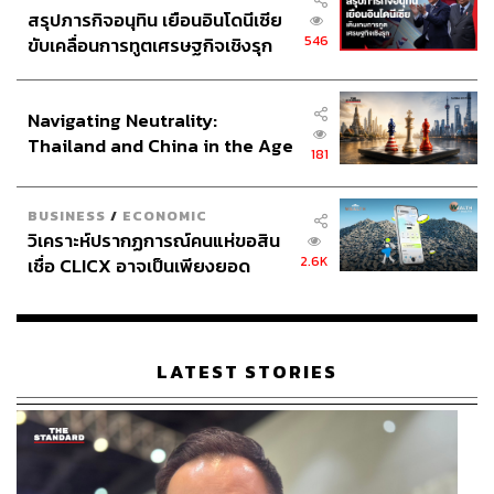
สรุปภารกิจอนุทิน เยือนอินโดนีเซีย
546
ขับเคลื่อนการทูตเศรษฐกิจเชิงรุก
ประกาศหุ้นส่วนยุทธศาสตร์ไทย –
อินโดนีเซีย
Navigating Neutrality:
Thailand and China in the Age
181
of a New Global Order
BUSINESS
/
ECONOMIC
วิเคราะห์ปรากฏการณ์คนแห่ขอสิน
2.6K
เชื่อ CLICX อาจเป็นเพียงยอด
ภูเขาน้ำแข็ง ของปัญหาหนี้ครัว
เรือนไทยที่ถูกซุกไว้
ภาพ: Sasha Mordovets / Getty Images
LATEST STORIES
‘การแยกตัวของไครเมีย เพื่อกลับไปรวมกับ
รัสเซีย’ เป็นจุดแตกหักในความสัมพันธ์ที่อยู่ในจุด
ที่ไม่อาจหวนกลับ (Point of no return)