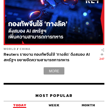
จากปัญหาเศรษฐกิจที่ต้องรับช่วงต่อมาจากอดีตสหภาพ
โซเวียต ทั้งในยุคของประธานาธิบดีบอริส เยลต์ซิน และในยุค
ของประธานาธิบดีวลาดิเมียร์ ปูตินในระยะแรกต่าง
กระตือรือร้นที่จะให้ความร่วมมือกับฝ่ายตะวันตกในทุกๆ
ด้าน เห็นได้จากการที่รัสเซียและกลุ่มประเทศสหภาพยุโรปได้
เห็นพ้องร่วมกันเป็นสมาชิกใน
‘ข้อตกลงหุ้นส่วนและความ
ร่วมมือ’ (Partnership and Cooperation Agreement:
PCA)
ในปี 1994 ครอบคลุมมิติทางการเมือง เศรษฐกิจ และ
ความมั่นคง และอีกตัวอย่างหนึ่งคือ รัสเซียและสหภาพยุโรป
WORLD
/
CHINA
Reuters รายงาน กองทัพจีนใช้ ‘ทางลัด’ ดึงสมอง AI
ได้ร่วมกันจัดตั้ง
‘สภาหุ้นส่วนถาวร’ (Permanent
247
สหรัฐฯ ขยายขีดความสามารถการทหาร
Partnership Council: PPC)
เพื่อเป็นเวทีความร่วมมือ
ระหว่างประเทศในกรอบของแนวคิดพื้นที่ร่วมกันสี่ด้าน ไม่ว่า
MORE
จะเป็นด้านเศรษฐกิจ เสรีภาพ ความมั่นคง และความยุติธรรม
และโดยเฉพาะอย่างยิ่งประธานาธิบดีปูตินเองในช่วงสมัยแรก
ก็ได้มีการสร้างความสัมพันธ์ส่วนตัวกับผู้นำหลายคน เช่น ซิล
วิโอ แบร์ลุสโคนี นายกรัฐมนตรีอิตาลี, แกร์ฮาร์ด ชโรเดอร์
นายกรัฐมนตรีเยอรมนี เป็นต้น
MOST POPULAR
TODAY
WEEK
MONTH
ถึงแม้จะกล่าวได้โดยรวมว่าช่วง 20 ปีนั้นเป็นยุคแห่งความ