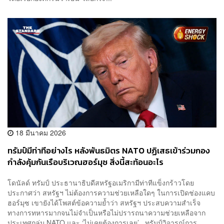
18 มีนาคม 2026
ทรัมป์มีท่าทีอย่างไร หลังพันธมิตร NATO ปฏิเสธเข้าร่วมกอง
กำลังคุ้มกันเรือบริเวณฮอร์มุซ สิ่งนี้สะท้อนอะไร
โดนัลด์ ทรัมป์ ประธานาธิบดีสหรัฐอเมริกามีท่าทีแข็งกร้าวโดย
ประกาศว่า สหรัฐฯ ไม่ต้องการความช่วยเหลือใดๆ ในการเปิดช่องแคบ
ฮอร์มุซ เขายังได้โพสต์ข้อความย้ำว่า สหรัฐฯ ประสบความสำเร็จ
ทางการทหารมากจนไม่จำเป็นหรือไม่ปรารถนาความช่วยเหลือจาก
ประเทศกลุ่ม NATO และ ‘ไม่เคยต้องการเลย’ ทรัมป์วิจารณ์การ