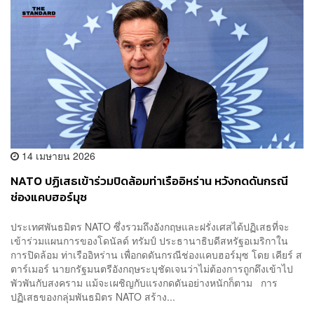
14 เมษายน 2026
NATO ปฏิเสธเข้าร่วมปิดล้อมท่าเรืออิหร่าน หวังกดดันกรณี
ช่องแคบฮอร์มุซ
ประเทศพันธมิตร NATO ซึ่งรวมถึงอังกฤษและฝรั่งเศสได้ปฏิเสธที่จะ
เข้าร่วมแผนการของโดนัลด์ ทรัมป์ ประธานาธิบดีสหรัฐอเมริกาใน
การปิดล้อม ท่าเรืออิหร่าน เพื่อกดดันกรณีช่องแคบฮอร์มุซ โดย เคียร์ ส
ตาร์เมอร์ นายกรัฐมนตรีอังกฤษระบุชัดเจนว่าไม่ต้องการถูกดึงเข้าไป
พัวพันกับสงคราม แม้จะเผชิญกับแรงกดดันอย่างหนักก็ตาม การ
ปฏิเสธของกลุ่มพันธมิตร NATO สร้าง...