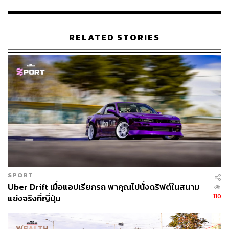
เคยถูกโจรกรรมข้อมูลทั้งลูกค้าและคนขับ
อ้างอิง:
RELATED STORIES
www.uber.com/en-TH/newsroom/2016-data-incident/
www.bloomberg.com/news/articles/2017-11-21/uber-
concealed-cyberattack-that-exposed-57-million-peop
le-s-data
www.theverge.com/2017/11/21/16687796/uber-cyber
attack-data-breach-exposed-users-57-million
TAGS:
Uber
Dara Khosrowshahi
SPORT
Uber Drift เมื่อแอปเรียกรถ พาคุณไปนั่งดริฟต์ในสนาม
110
แข่งจริงที่ญี่ปุ่น
85