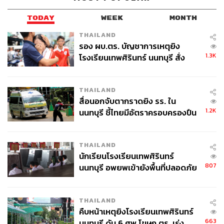
TODAY
WEEK
MONTH
THAILAND
รอง ผบ.ตร. บัญชาการเหตุยิง
1.3K
โรงเรียนเทพศิรินทร์ นนทบุรี สั่ง
ค้นหา 2 รอบยืนยันไร้คนติดค้าง พบ
ศพปู่-ย่าที่บ้านพักผู้ก่อเหตุ
THAILAND
สื่อนอกจับตากราดยิง รร. ใน
1.2K
นนทบุรี ชี้ไทยมีอัตราครอบครองปืน
สูงในระดับต้นของภูมิภาค
THAILAND
นักเรียนโรงเรียนเทพศิรินทร์
807
นนทบุรี อพยพเข้ายังพื้นที่ปลอดภัย
ชั่วคราว หลังเหตุใช้อาวุธปืนภายใน
โรงเรียนคลี่คลาย
THAILAND
คืบหน้าเหตุยิงโรงเรียนเทพศิรินทร์
663
นนทบุรี ดับ 6 ศพ โฆษก ตร. เร่ง