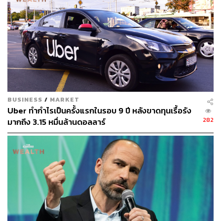
ABOUT THE AUTHOR
ปณชัย อารีเพิ่มพร
นักการตลาดผู้ฝักใฝ่ในแวดวงนวัตกรรมและ
เทคโนโลยี แต่บางทีก็เผลอมีใจให้วัฒนธรรม
POP อยู่ร่ำไป ใช้เวลาว่างไปกับการเสพศิลป์
และเฝ้ามองปรากฏการณ์ทางสังคม
BUSINESS
/
MARKET
Uber ทำกำไรเป็นครั้งแรกในรอบ 9 ปี หลังขาดทุนเรื้อรัง
282
มากถึง 3.15 หมื่นล้านดอลลาร์