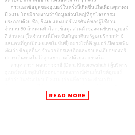
การแฮกข้อมูลของอูเบอร์ในครั้งนี้เกิดขึ้นเมื่อเดือนตุลาคม
ปี 2016 โดยมีรายงานว่าข้อมูลส่วนใหญ่ที่ถูกโจรกรรม
ประกอบด้วย ชื่อ, อีเมล และเบอร์โทรศัพท์ของผู้ใช้งาน
จำนวน 50 ล้านคนทั่วโลก, ข้อมูลส่วนตัวของคนขับรถอูเบอร์
7 ล้านคน (ในจำนวนนี้มีคนขับสัญชาติสหรัฐอเมริกากว่า 6
แสนคนที่ถูกเปิดเผยเลขใบขับขี่) อย่างไรก็ดี อูเบอร์เปิดเผยเพิ่ม
เติมว่า ข้อมูลอื่นๆ จำพวกบัตรเครดิตและรายละเอียดของทริ
ปการเดินทางไม่ได้ถูกแฮกตามไปด้วยแต่อย่างใด
ล่าสุด ดารา คอสราวชาฮี (Dara Khosrowshahi) ผู้บริหาร
อูเบอร์คนปัจจุบันได้ออกมาแถลงการณ์ผ่านเว็บไซต์อูเบอร์
แล้วว่า ในช่วงปลายปี 2016 (ก่อนที่ดาราจะเข้ามารับ
ตำแหน่ง) อูเบอร์ได้ตรวจพบอาชญากรไซเบอร์จำนวน 2 ราย
ที่พยายามจะเข้าถึงข้อมูลของพวกเขาผ่านผู้ให้บริการ Cloud
READ MORE
เก็บข้อมูล
“ในช่วงเวลาที่เกิดเหตุการณ์ดังกล่าว พวกเราดำเนินการ
ตามขั้นตอนรักษาความปลอดภัยของข้อมูลทันที และสั่งปิด
การเข้าถึงข้อมูล จากนั้นเราก็พบตัวบุคคลที่โจรกรรมข้อมูล
ของเราไป และได้รับการยืนยันแล้วว่าข้อมูลต่างๆ ที่ถูกนำ