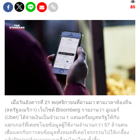
85
เมื่อวันอังคารที่ 21 พฤศจิกายนที่ผ่านมา ตามเวลาท้องถิ่น
(สหรัฐอเมริกา) เว็บไซต์ Bloomberg รายงานว่า อูเบอร์
(Uber) ได้จ่ายเงินเป็นจำนวน 1 แสนเหรียญสหรัฐให้กับ
แฮกเกอร์ที่เคยขโมยข้อมูลผู้ใช้งานจำนวนกว่า 57 ล้านคน
เพื่อแลกกับการลบข้อมูลทั้งหมดที่เคยโจรกรรมไปให้เกลี้ยง
แล้วปิดปากห้ามออกมาเคลื่อนไหวใดๆ ทั้งสิ้น