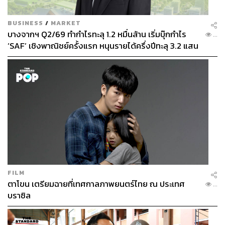
BUSINESS
/
MARKET
บางจากฯ Q2/69 ทำกำไรทะลุ 1.2 หมื่นล้าน เริ่มบุ๊กกำไร
...
‘SAF’ เชิงพาณิชย์ครั้งแรก หนุนรายได้ครึ่งปีทะลุ 3.2 แสน
ล้าน
FILM
ตาโขน เตรียมฉายที่เทศกาลภาพยนตร์ไทย ณ ประเทศ
...
บราซิล