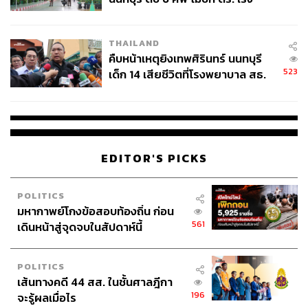
สอบปมขโมยปืนปู่ก่อเหตุ
THAILAND
คืบหน้าเหตุยิงเทพศิรินทร์ นนทบุรี
523
เด็ก 14 เสียชีวิตที่โรงพยาบาล สธ.
ยืนยันครูเสียชีวิต 5 ราย เจ็บ 22
ราย
EDITOR'S PICKS
POLITICS
มหากาพย์โกงข้อสอบท้องถิ่น ก่อน
561
เดินหน้าสู่จุดจบในสัปดาห์นี้
POLITICS
เส้นทางคดี 44 สส. ในชั้นศาลฎีกา
196
จะรู้ผลเมื่อไร