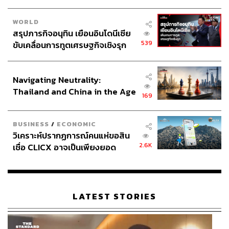
WORLD
สรุปภารกิจอนุทิน เยือนอินโดนีเซีย
539
ขับเคลื่อนการทูตเศรษฐกิจเชิงรุก
ประกาศหุ้นส่วนยุทธศาสตร์ไทย –
อินโดนีเซีย
Navigating Neutrality:
Thailand and China in the Age
169
of a New Global Order
BUSINESS
/
ECONOMIC
วิเคราะห์ปรากฏการณ์คนแห่ขอสิน
2.6K
เชื่อ CLICX อาจเป็นเพียงยอด
ภูเขาน้ำแข็ง ของปัญหาหนี้ครัว
เรือนไทยที่ถูกซุกไว้
LATEST STORIES