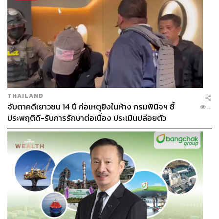
THAILAND
จับตาคดีเยาวชน 14 ปี ก่อเหตุยิงในห้าง กรมพินิจฯ ชี้
...
ประพฤติดี-รับการรักษาต่อเนื่อง ประเมินปล่อยตัว