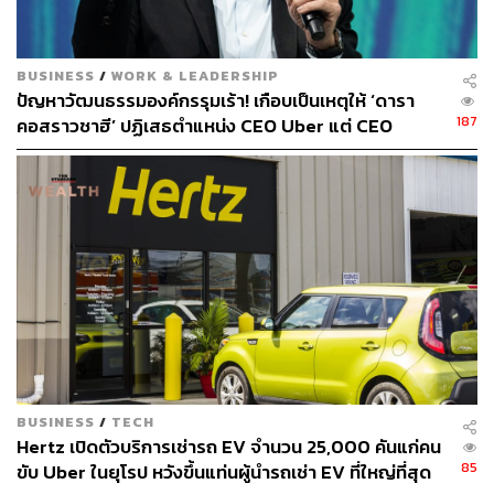
BUSINESS
/
WORK & LEADERSHIP
ปัญหาวัฒนธรรมองค์กรรุมเร้า! เกือบเป็นเหตุให้ ‘ดารา
187
คอสราวชาฮี’ ปฏิเสธตำแหน่ง CEO Uber แต่ CEO
Spotify โน้มน้าวให้เปลี่ยนใจ ชี้การเติบโตต้องเจอ
อุปสรรค
BUSINESS
/
TECH
Hertz เปิดตัวบริการเช่ารถ EV จำนวน 25,000 คันแก่คน
85
ขับ Uber ในยุโรป หวังขึ้นแท่นผู้นำรถเช่า EV ที่ใหญ่ที่สุด