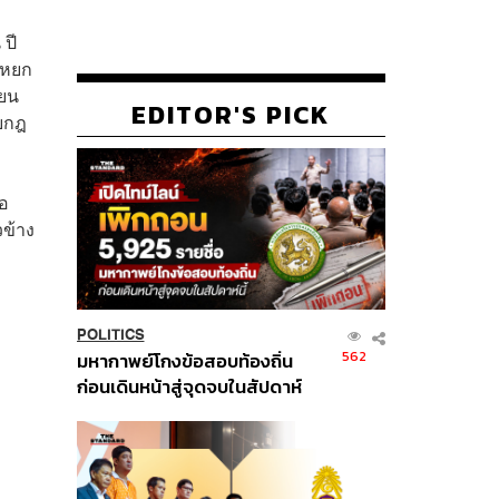
 ปี
่หยก
ียน
EDITOR'S PICK
ับกฎ
ือ
วข้าง
POLITICS
562
มหากาพย์โกงข้อสอบท้องถิ่น
ก่อนเดินหน้าสู่จุดจบในสัปดาห์
นี้