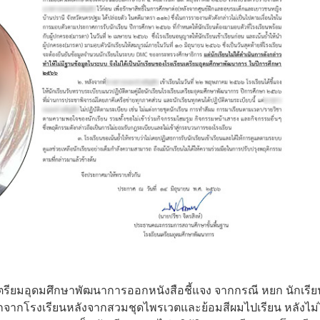
ียนเตรียมอุดมศึกษาพัฒนาการออกหนังสือชี้แจง จากกรณี หยก นักเรีย
่ออกจากโรงเรียนหลังจากสวมชุดไพรเวตและย้อมสีผมไปเรียน หลังไม่