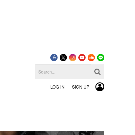
LOG IN
SIGN UP