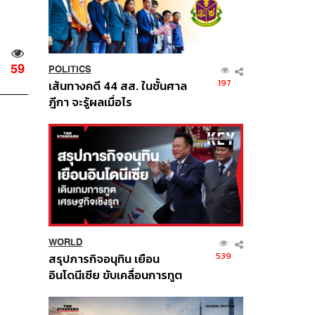
59
POLITICS
197
เส้นทางคดี 44 สส. ในชั้นศาล
ฎีกา จะรู้ผลเมื่อไร
WORLD
539
สรุปภารกิจอนุทิน เยือน
อินโดนีเซีย ขับเคลื่อนการทูต
เศรษฐกิจเชิงรุก ประกาศหุ้น
ส่วนยุทธศาสตร์ไทย –