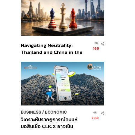
อินโดนีเซีย
Navigating Neutrality:
169
Thailand and China in the
Age of a New Global
Order
BUSINESS
/
ECONOMIC
2.6K
วิเคราะห์ปรากฏการณ์คนแห่
ขอสินเชื่อ CLICX อาจเป็น
เพียงยอดภูเขาน้ำแข็ง ของ