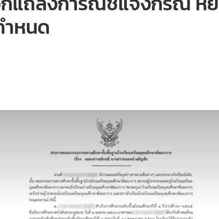
 ออกแถลงการณ์ชี้แจงกรณี หย
มกำหนด