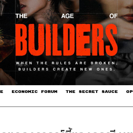
E
ECONOMIC FORUM
THE SECRET SAUCE​
OP