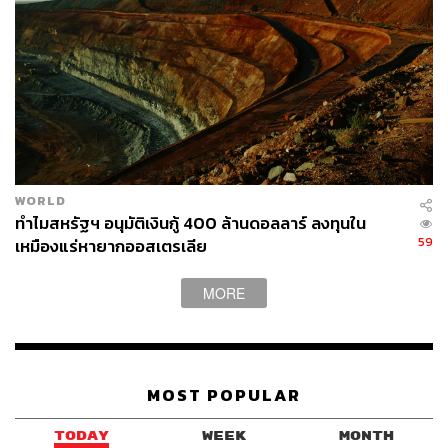
กระตุ้นเศรษฐกิจภายในประเทศแรงขึ้นและมองหาดีลแลก
เปลี่ยนเพื่อเร่งการพัฒนาเทคโนโลยี
ระยะยาวไปถึงปี 2030 ไม่ว่าดีลครั้งนี้จะออกมาอย่างไร
การแข่งขันด้านเทคโนโลยีระหว่างสองมหาอำนาจจะ
ไม่มีวันหยุด
WORLD
ดีลที่สหรัฐฯ ไม่เคยขอ และจีนก็ไม่คิดจะยอมคือโอกาสการ
ทำไมสหรัฐฯ อนุมัติเงินกู้ 400 ล้านดอลลาร์ ลงทุนใน
ลงทุนระยะยาว ผมมองว่า Chinese AI Ecosystem เป็นธีมที่
59
เหมืองแร่หายากออสเตรเลีย
นักลงทุนยังเข้าไม่ถึง
MORE
ถ้าจีนไม่สะดุดและได้ดีลที่เหมาะสม โอกาสที่จะก้าวขึ้นมา
ทัดเทียมสหรัฐฯ ไม่ใช่เรื่องที่เป็นไปไม่ได้ แต่นั่นอาจเป็นความ
เสี่ยง Deepseek v2030 มากกว่า เพราะ valuation ของหุ้น
สหรัฐฯ ปัจจุบัน ไม่ได้เตรียมพร้อมรับกับการมีคู่แข่งไว้เลย
MOST POPULAR
ผมเชื่อว่าการพบกันที่ปักกิ่งจะเป็นหนึ่งดีลที่สร้างสีสันให้กับ
TODAY
WEEK
MONTH