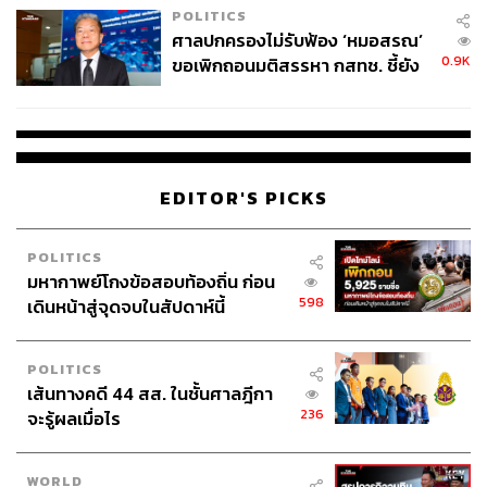
POLITICS
ศาลปกครองไม่รับฟ้อง ‘หมอสรณ’
สามารถติดตาม THE STANDARD WEALTH
0.9K
ขอเพิกถอนมติสรรหา กสทช. ชี้ยัง
ผ่านแอปพลิเคชันต่างๆ ที่คุณสะดวกหรือใช้งานอยู่แล้วได้เลย
ไม่ใช่ผู้เดือดร้อนเสียหาย
EDITOR'S PICKS
TAGS:
Opinion
Taiwan
Trade War
Donald Trump
จิติพล พฤกษาเมธานันท์
USA
MSCI China
China
POLITICS
Shutterstock
Iran
Xi Jinping
technology
มหากาพย์โกงข้อสอบท้องถิ่น ก่อน
Bloomberg
598
เดินหน้าสู่จุดจบในสัปดาห์นี้
POLITICS
เส้นทางคดี 44 สส. ในชั้นศาลฎีกา
236
จะรู้ผลเมื่อไร
WORLD