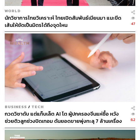
แต่ต้องระวังว่าดีลดีอาจอยู่ได้เพียงช่วงสั้นๆ
WORLD
นักวิชาการไทยวิเคราะห์ ไทยเปิดสัมพันธ์เมียนมา แนะขีด
ไม่ว่าจะมีดีลแบบไหน ผมมองว่า H-Shares คือตลาดที่มี
47
เส้นให้ชัดเป็นมิตรได้ถึงจุดไหน
โอกาสตอบรับดีที่สุด ข้อมูลในอดีตชี้ว่า MSCI China ให้ผล
ตอบแทนเฉลี่ย 2-4% ใน 1-3 เดือนหลังการพบกันทุกครั้งที่
ผ่านมา เพราะเป็นกลุ่มที่นักลงทุนทั่วโลกเข้าถึงได้ง่ายและมี
Valuation ที่ไม่สูง
ระยะกลาง 6-12 เดือน ต้องระวังดีลที่อาจเปลี่ยนแปลง
จากการเมือง เพราะมี US Midterm Elections วันที่ 3
พ.ย. รออยู่
BUSINESS
/
TECH
หาก Democrat ยึดสภาผู้แทนราษฎรได้ ดีลการค้าอาจเกิด
กวดวิชาดับ แต่แท็บเล็ต AI โต ผู้ปกครองจีนแห่ซื้อ หวัง
ง่ายขึ้นเพราะภาษีการค้าจะผ่อนคลายลง แรงกดดันจาก
62
ช่วยติวลูกช่วงปิดเทอม ดันยอดขายพุ่งทะลุ 7 ล้านเครื่อง
สงครามอิหร่านจะลดลง และเป็นบวกกับทั้งหุ้นจีนและสหรัฐฯ
แต่ถ้า Republican รักษาทั้งสองสภาไว้ได้ ความเสี่ยง Trade
and Tech War อาจกลับมาเร็วกว่าที่คาด และจีนอาจต้องเร่ง