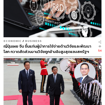
การผลิตขั้นสูง ฝั่งสหรัฐฯ ชัดเจนว่าจะไม่ผ่อนปรน เพราะการ
เป็นผู้นำด้าน AI กลายเป็นประเด็นความมั่นคงของชาติที่ไม่
อาจต่อรองได้ไปแล้ว
ผมมองว่านี่คือวาระที่สหรัฐฯ มีไพ่ต่อรองสูงที่สุดในบรรดาดีล
ทั้งหมด เนื่องจากเป็นสิ่งที่จีนต้องการจริงๆ
ECONOMIC
/
BUSINESS
แม้โอกาสจะมีดีลเกิดขึ้นต่ำ แต่ผมไม่ปิดความเป็นไปได้ที่
ญี่ปุ่นเผย จีน ขึ้นแท่นผู้นำการใช้จ่ายด้านวิจัยและพัฒนา
Trump อาจใช้การเข้าถึงเทคโนโลยีเป็น
‘ดีลลับ’
เช่น การผ่อน
54
โลก กวาดสัดส่วนงานวิจัยถูกอ้างอิงสูงสุดแซงสหรัฐฯ
คลายมาตรการควบคุมการส่งออกชิปบางประเภท เพื่อแลก
กับดีลการนำเข้าสินค้า หรือการกดดันอิหร่าน ถ้าเกิดขึ้นจะ
เป็นแรงหนุนของทั้งตลาดจีนและสหรัฐฯ อย่างไม่ต้องสงสัย
ถึงจุดนี้ ไม่ว่าดีลไหนจะเกิดขึ้นหรือไม่ นักลงทุนก็ควรต้องเริ่ม
มองหากลยุทธ์ให้ตรงกับเป้าหมายและผลกระทบที่คาดว่าจะ
เกิดขึ้น
ระยะสั้น 1-3 เดือน แม้ดีลส่วนใหญ่จะเอียงไปทางบวก