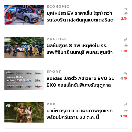
ตลาด แต่ในระยะยาว ดีลหรือไม่ดีล อาจไม่สำคัญเท่าความ
ECONOMIC
สามารถในการกำหนดข้อตกลงบนดีลในอนาคตครับ
ยุคใหม่รถ EV ราคาเริ่ม (ถูก) กว่า
2.1K
รถไฮบริด หลังต้นทุนแบตเตอรี่ลด
ลง - จีนแห่บุกตลาดเกิดใหม่
POLITICS
ผลชันสูตร 8 ศพ เหตุยิงใน รร.
1.3K
เทพศิรินทร์ นนทบุรี พบกระสุนเข้า
จุดสำคัญ ‘ศีรษะ-หน้าอก’ ครูถูกยิง
4 นัด จากระยะไกล
SPORT
adidas เปิดตัว Adizero EVO SL
1K
EXO คอลเล็กชันพิเศษรับฤดูกาล
College Football
MSCI China เปรียบเทียบช่วงประธานาธิบดี Trump สมัยแรก
POP
กับปัจจุบัน
นาคี๓ ครุฑา นาคี เผยภาพชุดแรก
0.9K
พร้อมปักวันฉาย 22 ต.ค. นี้
ที่มา: Bloomberg, White House Statements, FSS
ภาพ:
Below the Sky / Shutterstock