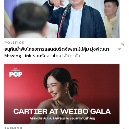
POLITICS
อนุทินย้ำพับโครงการแลนด์บริดจ์เพราะไม่คุ้ม มุ่งพัฒนา
...
Missing Link รองรับอ่าวไทย-อันดามัน
FASHION