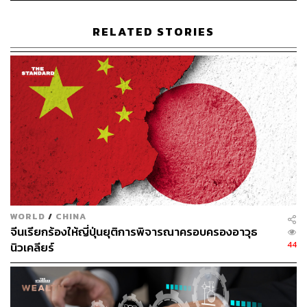
ขณะที่ Trump ในตอนนี้ก็ต้องการหาทางลงจากสงครามกับ
RELATED STORIES
อิหร่านและการเปิดช่องแคบ Hormuz
ดีลที่ดีที่สุดจึงคือการแลกเปลี่ยน Taiwan-Tehran โดยสหรัฐฯ
ชะลอการขายอาวุธให้ไต้หวัน แลกกับการที่จีนช่วยกดดัน
อิหร่านให้เปิดช่องแคบ Hormuz หากเกิดขึ้นได้จะเป็น
‘ดีล
แลกเปลี่ยน’
ที่ตลาดไม่ได้คาดไว้
อย่างไรก็ดี ผมประเมินว่าผลลัพธ์ที่เป็นไปได้มากกว่า คือ
แถลงการณ์ร่วมที่ระบุว่าทั้งสองฝ่ายตระหนักถึงความสำคัญ
ของเสถียรภาพในแต่ละภูมิภาค โดยไม่มี กลไกบังคับใช้
รองรับเพราะเป็นรูปแบบปรกติที่มักเกิดขึ้นเสมอ
WORLD
/
CHINA
จีนเรียกร้องให้ญี่ปุ่นยุติการพิจารณาครอบครองอาวุธ
ดีลสุดท้ายคือเทคโนโลยี เหมือนจะอยู่บนโต๊ะ แต่ลึกๆ
44
นิวเคลียร์
ทั้งสองฝ่ายรู้ดีว่ายังไม่พร้อมที่จะดีลกันจริง
จีนต้องการ AI Chips และ Semiconductor Equipment เพื่อ