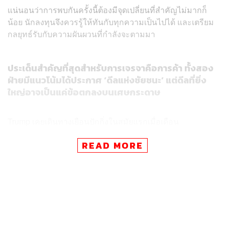
แน่นอนว่าการพบกันครั้งนี้ต้องมีจุดเปลี่ยนที่สำคัญไม่มากก็
น้อย นักลงทุนจึงควรรู้ให้ทันกับทุกความเป็นไปได้ และเตรียม
กลยุทธ์รับกับความผันผวนที่กำลังจะตามมา
ประเด็นสำคัญที่สุดสำหรับการเจรจาคือการค้า ทั้งสอง
ฝ่ายมีแนวโน้มได้ประกาศ ‘ดีลแห่งชัยชนะ’ แต่ดีลที่ยิ่ง
ใหญ่อาจเป็นแค่ข้อตกลงบนเศษกระดาษ
Trump เคยเดินทางเยือนปักกิ่งในสมัยแรกเมื่อเดือน
พฤศจิกายน 2017 และกลับสหรัฐฯ พร้อมดีลมูลค่ารวมกว่า
READ MORE
2.5 แสนล้านดอลลาร์ ครอบคลุมตั้งแต่พลังงาน การบิน ไป
จนถึงการลงทุนโครงสร้างพื้นฐาน
แต่ในปีถัดมา Trump กลับประกาศ Trade War ที่พุ่งเป้าไปยัง
จีน ทำให้ดีลทางธุรกิจหลายรายการไม่เกิดขึ้นจริง
ครั้งนี้ Trump ต้องการให้จีนซื้อเครื่องบิน สินค้าเกษตร และ