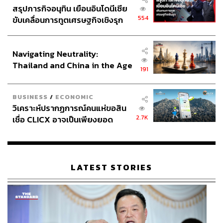
318
สรุปภารกิจอนุทิน เยือนอินโดนีเซีย
554
ขับเคลื่อนการทูตเศรษฐกิจเชิงรุก
ประกาศหุ้นส่วนยุทธศาสตร์ไทย –
ABOUT THE AUTHOR
อินโดนีเซีย
ดร.จิติพล พฤกษาเมธานันท์
Navigating Neutrality:
Head of Global Investment Strategy,
Thailand and China in the Age
191
Finansia Syrus Securities PCL
of a New Global Order
BUSINESS
/
ECONOMIC
วิเคราะห์ปรากฏการณ์คนแห่ขอสิน
2.7K
เชื่อ CLICX อาจเป็นเพียงยอด
ภูเขาน้ำแข็ง ของปัญหาหนี้ครัว
เรือนไทยที่ถูกซุกไว้
LATEST STORIES