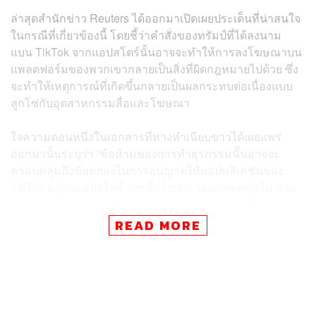
ล่าสุดสำนักข่าว Reuters ได้ออกมาเปิดเผยประเด็นที่น่าสนใจ
ในกรณีที่เกี่ยวข้องนี้ โดยชี้ว่าคำสั่งของทรัมป์ที่ได้ลงนาม
แบน TikTok จากแอปสโตร์นั้นอาจจะทำให้การลงโฆษณาบน
แพลตฟอร์มของพวกเขากลายเป็นสิ่งที่ผิดกฎหมายไปด้วย ซึ่ง
จะทำให้เหตุการณ์ที่เกิดขึ้นกลายเป็นผลกระทบต่อเนื่องแบบ
ลูกโซ่กับอุตสาหกรรมสื่อและโฆษณา
ใจความตอนหนึ่งในเอกสารที่ทางทำเนียบขาวได้เผยแพร่
ออกมานั้นระบุว่า “ข้อห้ามของการทำธุรกรรมนั้นอาจจะ
ครอบคลุมถึงข้อตกลงในการอนุญาตให้แอปพลิเคชันของ
TikTok อยู่บนแอปสโตร์ การซื้อโฆษณาบนแพลตฟอร์ม และ
การยอมรับข้อกำหนดในการยินยอมให้มีการดาวน์โหลด
แอปพลิเคชันบนอุปกรณ์ของผู้ใช้งาน”
READ MORE
ก่อนหน้านี้เมื่อช่วงปลายสัปดาห์ที่แล้ว ตามเวลาท้องถิ่น
สหรัฐอเมริกา ทรัมป์ได้ลงนามในข้อกำหนดที่ห้ามให้บริษัท
ในประเทศดำเนินธุรกิจร่วมกับ TikTok แอปพลิเคชันจากจีนที่
พัฒนาโดยบริษัท ByteDance โดยกำหนดระยะเวลาดำเนิน