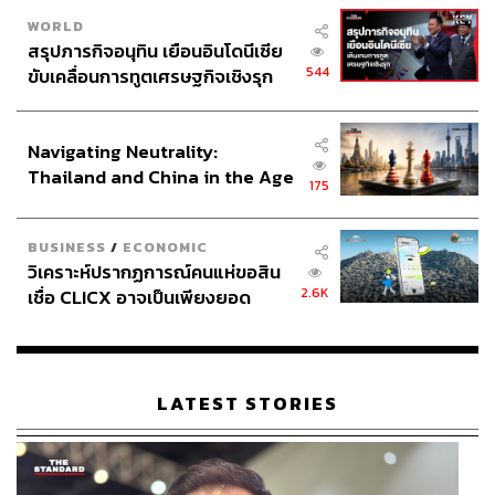
WORLD
สรุปภารกิจอนุทิน เยือนอินโดนีเซีย
544
ขับเคลื่อนการทูตเศรษฐกิจเชิงรุก
ประกาศหุ้นส่วนยุทธศาสตร์ไทย –
อินโดนีเซีย
Navigating Neutrality:
Thailand and China in the Age
175
of a New Global Order
BUSINESS
/
ECONOMIC
วิเคราะห์ปรากฏการณ์คนแห่ขอสิน
2.6K
เชื่อ CLICX อาจเป็นเพียงยอด
ภูเขาน้ำแข็ง ของปัญหาหนี้ครัว
เรือนไทยที่ถูกซุกไว้
LATEST STORIES