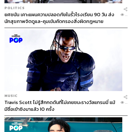
POLITICS
ยศชนัน เคาะแผนความปลอดภัยในรั้วโรงเรียน 90 วัน ส่ง
...
นักสุขภาพจิตดูแล-คุมเข้มคัดกรองสิ่งผิดกฎหมาย
MUSIC
Travis Scott ไม่รู้สึกกดดันที่ไม่เคยชนะรางวัลแกรมมี่ แม้
...
มีชื่อเข้าชิงมาแล้ว 10 ครั้ง