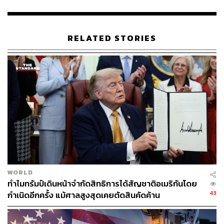
RELATED STORIES
24
ABOUT THE AUTHOR
ปณชัย อารีเพิ่มพร
นักการตลาดผู้ฝักใฝ่ในแวดวงนวัตกรรมและ
เทคโนโลยี แต่บางทีก็เผลอมีใจให้วัฒนธรรม
POP อยู่ร่ำไป ใช้เวลาว่างไปกับการเสพศิลป์
และเฝ้ามองปรากฏการณ์ทางสังคม
WORLD
ทำไมทรัมป์เดินหน้าจำกัดสิทธิการได้สัญชาติอเมริกันโดย
43
กำเนิดอีกครั้ง แม้ศาลสูงสุดเคยตัดสินคัดค้าน