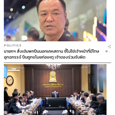
POLITICS
นายกฯ สั่งเข้มพกปืนนอกเคหสถาน ชี้ไม่ใช่เจ้าหน้าที่มีโทษ
...
อุกฉกรรจ์ ปืนถูกขโมยก่อเหตุ เจ้าของร่วมรับผิด