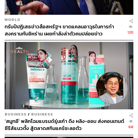
WORLD
ทรัมป์ปฏิเสธข่าวลือสหรัฐฯ ขาดแคลนอาวุธในการทำ
120
สงครามกับอิหร่าน เผยกำลังล่าตัวคนปล่อยข่าว
BUSINESS
/
BUSINESS
‘สมูทอี’ พลิกโฉมแบรนด์รุ่นเก๋า ดึง หลิง-ออม ส่งคอนเทนต์
68
ซีรีส์แนวตั้ง สู้ตลาดสกินแคร์ชะลอตัว