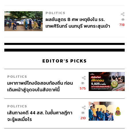
ชั่วคราว หลังเหตุใช้อาวุธปืนภายใน
โรงเรียนคลี่คลาย
POLITICS
ผลชันสูตร 8 ศพ เหตุยิงใน รร.
718
เทพศิรินทร์ นนทบุรี พบกระสุนเข้า
จุดสำคัญ ‘ศีรษะ-หน้าอก’ ครูถูกยิง
4 นัด จากระยะไกล
EDITOR'S PICKS
POLITICS
มหากาพย์โกงข้อสอบท้องถิ่น ก่อน
575
เดินหน้าสู่จุดจบในสัปดาห์นี้
POLITICS
เส้นทางคดี 44 สส. ในชั้นศาลฎีกา
210
จะรู้ผลเมื่อไร