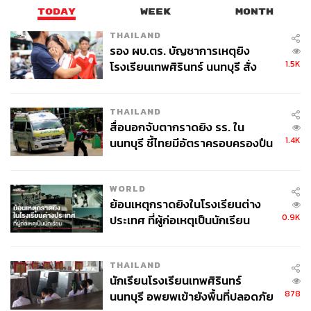
TODAY
WEEK
MONTH
THAILAND
รอง ผบ.ตร. บัญชาการเหตุยิง
1.5K
โรงเรียนเทพศิรินทร์ นนทบุรี สั่ง
ค้นหา 2 รอบยืนยันไร้คนติดค้าง พบ
ศพปู่-ย่าที่บ้านพักผู้ก่อเหตุ
THAILAND
สื่อนอกจับตากราดยิง รร. ใน
1.4K
นนทบุรี ชี้ไทยมีอัตราครอบครองปืน
สูงในระดับต้นของภูมิภาค
WORLD
ย้อนเหตุกราดยิงในโรงเรียนต่าง
0.9K
ประเทศ ที่ผู้ก่อเหตุเป็นนักเรียน
THAILAND
นักเรียนโรงเรียนเทพศิรินทร์
878
นนทบุรี อพยพเข้ายังพื้นที่ปลอดภัย