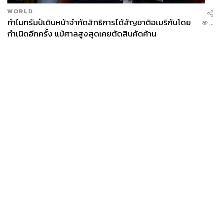
WORLD
ทำไมทรัมป์เดินหน้าจำกัดสิทธิการได้สัญชาติอเมริกันโดย
...
กำเนิดอีกครั้ง แม้ศาลสูงสุดเคยตัดสินคัดค้าน
News
Wealth
Pop
Podcast
Video
Now
Opinion
Careers
Events
Privacy
About
Contact
Policy
FOR
ADVERTISING
MEMBERSHIP