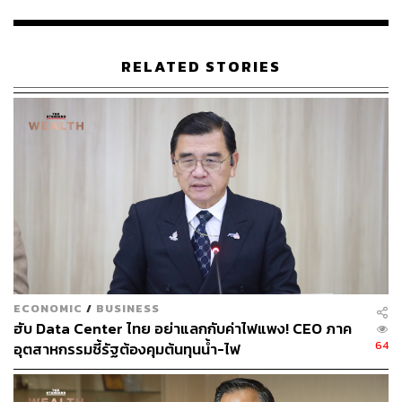
ท่ามกลางการแพร่ระบาดของโควิด ทำให้ธุรกิจด้าน
โครงสร้างพื้นฐานดิจิทัล เช่น ศูนย์ดาต้าเซ็นเตอร์ ได้รับความ
สนใจจากนักลงทุน และผู้ประกอบการที่มีศักยภาพและความ
RELATED STORIES
พร้อม ซึ่งเครือเจริญโภคภัณฑ์เองก็จะเข้าสู่สนามระดับ
ภูมิภาค ด้วยการพิจารณาขายดาต้าเซ็นเตอร์ดังที่กล่าว
นอกจากนี้ ยังมีผู้เล่นอย่าง PLDT Inc. และ Globe Telecom
Inc. ของฟิลิปปินส์ รวมถึง PT Indosat ซึ่งเป็นผู้ให้บริการไร้
สายของ Ooredoo QPSC จากอินโดนีเซีย ที่จะเข้าสู่สนาม
ระดับภูมิภาคด้วยเช่นกัน
ทั้งนี้ เจ้าสัวธนินท์มีมูลค่าความมั่งคั่งสุทธิ 4.8 พันล้าน
ดอลลาร์ ตามดัชนี Bloomberg Billionaires ปัจจุบันเจ้าสัวธนิ
นท์เป็นประธานอาวุโสของ CP Group ซึ่งเป็นบริษัทที่มีเครือ
ECONOMIC
/
BUSINESS
ข่ายใหญ่ที่สุดของประเทศไทย ครอบคลุมการทำธุรกิจทั้งใน
ฮับ Data Center ไทย อย่าแลกกับค่าไฟแพง! CEO ภาค
กลุ่มการเกษตร อาหาร ค้าปลีก และโทรคมนาคม
64
อุตสาหกรรมชี้รัฐต้องคุมต้นทุนน้ำ-ไฟ
อ้างอิง:
https://www.bloomberg.com/news/articles/2021-09-1