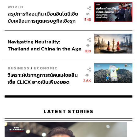
WORLD
สรุปภารกิจอนุทิน เยือนอินโดนีเซีย
546
ขับเคลื่อนการทูตเศรษฐกิจเชิงรุก
ประกาศหุ้นส่วนยุทธศาสตร์ไทย –
อินโดนีเซีย
Navigating Neutrality:
Thailand and China in the Age
180
of a New Global Order
BUSINESS
/
ECONOMIC
วิเคราะห์ปรากฏการณ์คนแห่ขอสิน
2.6K
เชื่อ CLICX อาจเป็นเพียงยอด
ภูเขาน้ำแข็ง ของปัญหาหนี้ครัว
เรือนไทยที่ถูกซุกไว้
LATEST STORIES