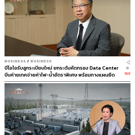
0/thai-billionaire-s-cp-said-to-mull-200-million-data-c
enter-sale?sref=CVqPBMVg
สามารถติดตาม THE STANDARD WEALTH
ผ่านแอปพลิเคชันต่างๆ ที่คุณสะดวกหรือใช้งานอยู่แล้วได้เลย
BUSINESS
/
BUSINESS
บีโอไอรับลูกระเบียบใหม่ ยกระดับคัดกรอง Data Center
160
บีบค่ายเทคจ่ายค่าไฟ-น้ำอัตราพิเศษ พร้อมกางแผนยึด
ประโยชน์ประเทศเป็นหลัก
TAGS:
True IDC
การขายกิจการ
Data Center