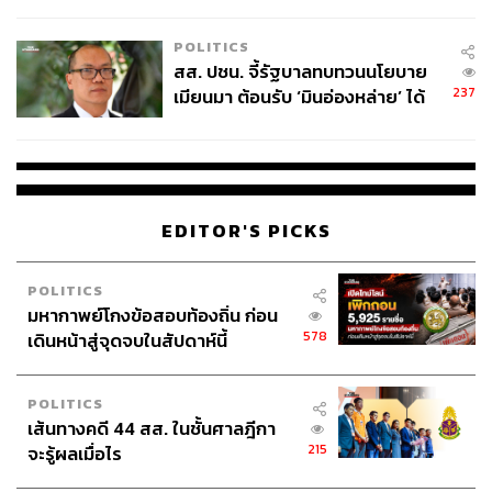
ไทยพลัส’ เฟส 2 รอประเมินความ
เหมาะสม
POLITICS
สส. ปชน. จี้รัฐบาลทบทวนนโยบาย
237
เมียนมา ต้อนรับ ‘มินอ่องหล่าย’ ได้
แค่สัญญาว่างเปล่า
EDITOR'S PICKS
POLITICS
มหากาพย์โกงข้อสอบท้องถิ่น ก่อน
578
เดินหน้าสู่จุดจบในสัปดาห์นี้
POLITICS
เส้นทางคดี 44 สส. ในชั้นศาลฎีกา
215
จะรู้ผลเมื่อไร