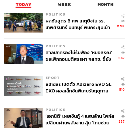
TODAY
WEEK
MONTH
POLITICS
ผลชันสูตร 8 ศพ เหตุยิงใน รร.
0.9K
เทพศิรินทร์ นนทบุรี พบกระสุนเข้า
จุดสำคัญ ‘ศีรษะ-หน้าอก’ ครูถูกยิง
4 นัด จากระยะไกล
POLITICS
ศาลปกครองไม่รับฟ้อง ‘หมอสรณ’
647
ขอเพิกถอนมติสรรหา กสทช. ชี้ยัง
ไม่ใช่ผู้เดือดร้อนเสียหาย
SPORT
adidas เปิดตัว Adizero EVO SL
510
EXO คอลเล็กชันพิเศษรับฤดูกาล
College Football
POLITICS
‘เอกนิติ’ เผยเงินกู้ 4 แสนล้าน โฟกัส
287
เปลี่ยนผ่านพลังงาน ลุ้น ‘ไทยช่วย