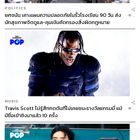
POLITICS
ยศชนัน เคาะแผนความปลอดภัยในรั้วโรงเรียน 90 วัน ส่ง
...
นักสุขภาพจิตดูแล-คุมเข้มคัดกรองสิ่งผิดกฎหมาย
MUSIC
Travis Scott ไม่รู้สึกกดดันที่ไม่เคยชนะรางวัลแกรมมี่ แม้
...
มีชื่อเข้าชิงมาแล้ว 10 ครั้ง