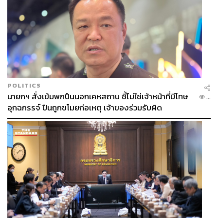
POLITICS
นายกฯ สั่งเข้มพกปืนนอกเคหสถาน ชี้ไม่ใช่เจ้าหน้าที่มีโทษ
...
อุกฉกรรจ์ ปืนถูกขโมยก่อเหตุ เจ้าของร่วมรับผิด