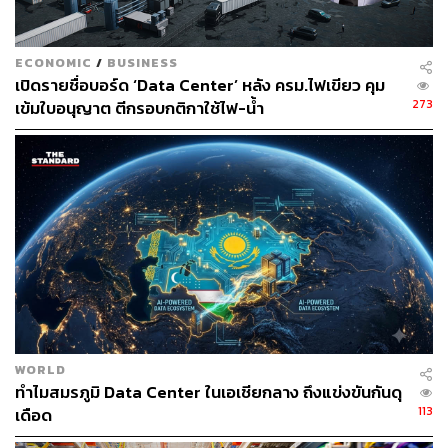
310
ECONOMIC
/
BUSINESS
ABOUT THE AUTHOR
เปิดรายชื่อบอร์ด ‘Data Center’ หลัง ครม.ไฟเขียว คุม
273
เข้มใบอนุญาต ตีกรอบกติกาใช้ไฟ-น้ำ
ศนิชา ละครพล
THE STANDARD WEALTH Editor
WORLD
ทำไมสมรภูมิ Data Center ในเอเชียกลาง ถึงแข่งขันกันดุ
113
เดือด