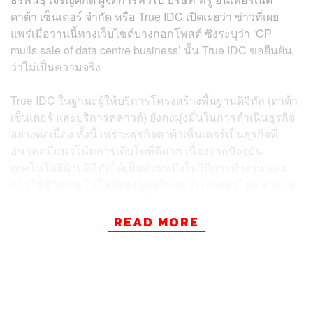
ดาต้า เซ็นเตอร์ จำกัด หรือ True IDC เปิดเผยว่า ข่าวที่เผย
แพร่เมื่อวานนี้ทางเว็บไซต์บางกอกโพสต์ ซึ่งระบุว่า ‘CP
mulls sale of data centre business’ นั้น True IDC ขอยืนยัน
ว่าไม่เป็นความจริง
True IDC ในฐานะผู้ให้บริการโครงสร้างพื้นฐานดิจิทัล (ดาต้า
เซ็นเตอร์ และบริการคลาวด์) ยังคงมุ่งมั่นในการดำเนินธุรกิจ
อย่างต่อเนื่อง ทั้งนี้ เพราะธุรกิจดาต้าเซ็นเตอร์เป็นธุรกิจที่
อนาคตมีแนวโน้มการเติบโตที่ดีมาก เนื่องจากปัจจุบัน
เทคโนโลยีด้านดิจิทัลได้เป็นส่วนหนึ่งในวิถีการทำงาน และ
การใช้ชีวิตเทคโนโลยีของผู้คนในทุกประเทศทั่วโลก จำนวน
ของผู้ใช้งานออนไลน์เพิ่มสูงขึ้นอย่างมหาศาล จึงทำให้ความ
ต้องการพื้นที่เพื่อสร้างเป็นดาต้าเซ็นเตอร์ทั่วโลกเพิ่มสูงขึ้น
READ MORE
อย่างมาก นอกจากนี้ True IDC ยังมีนโยบายและวางเป้า
หมายที่จะขยายการลงทุนให้เติบโตมากยิ่งขึ้นทั้งใน
ประเทศไทยและในระดับภูมิภาค
ก่อนหน้านี้ สำนักข่าวบลูมเบิร์กรายงานว่า เครือเจริญ