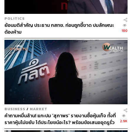
POLITICS
ย้อนมติสำคัญ ประธาน กสทช. ก่อนถูกชี้ขาด ปมลักษณะ
644
180
ต้องห้าม
ABOUT THE AUTHOR
สกุลชัย เก่งอนันตานนท์
Content Creator สำนักข่าว THE
STANDARD WEALTH
BUSINESS
/
MARKET
คำถามหมื่นล้าน! แกะปม ‘สุภาพร’ รายงานซื้อหุ้นเท็จ ทั้งที่
2.9K
ราคาหุ้นไม่ขยับ ได้ประโยชน์อะไร? พร้อมข้อเสนออุดรูรั่ว
ตลาดทุนไทย