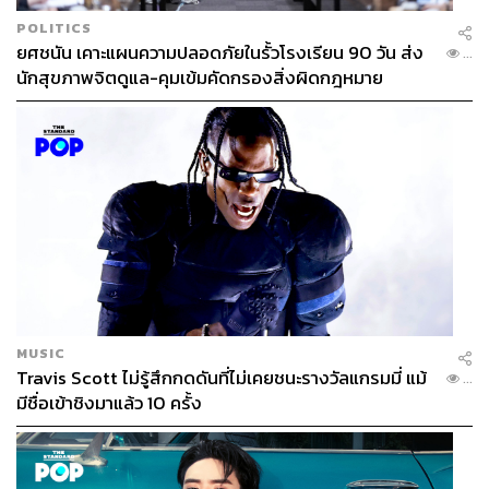
POLITICS
ยศชนัน เคาะแผนความปลอดภัยในรั้วโรงเรียน 90 วัน ส่ง
...
นักสุขภาพจิตดูแล-คุมเข้มคัดกรองสิ่งผิดกฎหมาย
MUSIC
Travis Scott ไม่รู้สึกกดดันที่ไม่เคยชนะรางวัลแกรมมี่ แม้
...
มีชื่อเข้าชิงมาแล้ว 10 ครั้ง