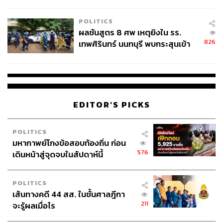
ชั่วคราว หลังเหตุใช้อาวุธปืนภายใน
โรงเรียนคลี่คลาย
POLITICS
ผลชันสูตร 8 ศพ เหตุยิงใน รร.
826
เทพศิรินทร์ นนทบุรี พบกระสุนเข้า
จุดสำคัญ ‘ศีรษะ-หน้าอก’ ครูถูกยิง
4 นัด จากระยะไกล
EDITOR'S PICKS
POLITICS
มหากาพย์โกงข้อสอบท้องถิ่น ก่อน
576
เดินหน้าสู่จุดจบในสัปดาห์นี้
POLITICS
เส้นทางคดี 44 สส. ในชั้นศาลฎีกา
211
จะรู้ผลเมื่อไร