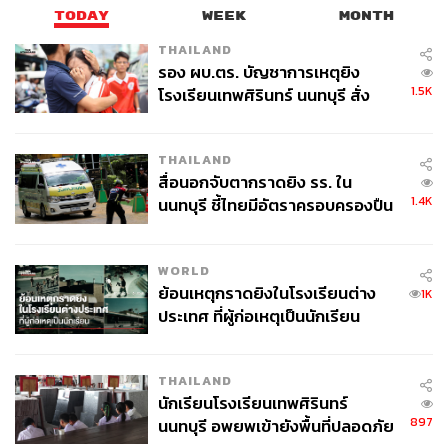
TODAY
WEEK
MONTH
THAILAND
รอง ผบ.ตร. บัญชาการเหตุยิง
1.5K
โรงเรียนเทพศิรินทร์ นนทบุรี สั่ง
ค้นหา 2 รอบยืนยันไร้คนติดค้าง พบ
ศพปู่-ย่าที่บ้านพักผู้ก่อเหตุ
THAILAND
สื่อนอกจับตากราดยิง รร. ใน
1.4K
นนทบุรี ชี้ไทยมีอัตราครอบครองปืน
สูงในระดับต้นของภูมิภาค
WORLD
ย้อนเหตุกราดยิงในโรงเรียนต่าง
1K
ประเทศ ที่ผู้ก่อเหตุเป็นนักเรียน
THAILAND
นักเรียนโรงเรียนเทพศิรินทร์
897
นนทบุรี อพยพเข้ายังพื้นที่ปลอดภัย