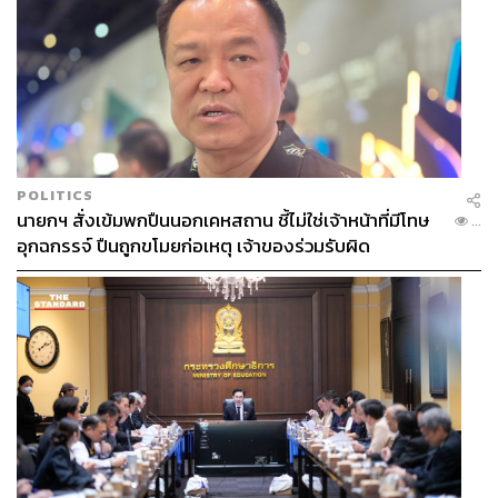
POLITICS
นายกฯ สั่งเข้มพกปืนนอกเคหสถาน ชี้ไม่ใช่เจ้าหน้าที่มีโทษ
...
อุกฉกรรจ์ ปืนถูกขโมยก่อเหตุ เจ้าของร่วมรับผิด