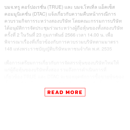
บมจ.ทรู คอร์ปอเรชั่น (TRUE) และ บมจ.โทเทิ่ล แอ็คเซ็ส
คอมมูนิเคชั่น (DTAC) แจ้งเกี่ยวกับความคืบหน้ากรณีการ
ควบรวมกิจการระหว่างสองบริษัท โดยคณะกรรมการบริษัท
ได้อนุมัติการจัดประชุมร่วมระหว่างผู้ถือหุ้นของทั้งสองบริษัท
ครั้งที่ 2 ในวันที่ 23 กุมภาพันธ์ 2566 เวลา 14.00 น. เพื่อ
พิจารณาเรื่องที่เกี่ยวข้องกับการควบรวมบริษัทตามมาตรา
148 แห่งพระราชบัญญัติบริษัทมหาชนจำกัด พ.ศ. 2535
เพื่อการเตรียมการเกี่ยวกับการจัดสรรหุ้นของบริษัทใหม่ให้
แก่ผู้ถือหุ้นของบริษัททั้งสอง รวมถึงการดำเนินการที่
เกี่ยวข้อง TRUE และ DTAC จะขอหยุดพักการซื้อขายหุ้นของ
ทั้งสองบริษัทเป็นระยะเวลา 9 วันทำการ โดยเริ่มตั้งแต่วันที่
20 กุมภาพันธ์ ถึง 2 มีนาคม 2566
READ MORE
ทั้งสองบริษัทจะดำเนินการควบรวมให้แล้วเสร็จในไตรมาส
1/66 ทั้งนี้ จนกว่าการควบรวมกิจการจะเสร็จสมบูรณ์ ทั้งสอง
บริษัทจะคงแยกกันดำเนินธุรกิจ โดยให้บริการลูกค้าตามปกติ
และไม่ได้รับผลกระทบใดๆ