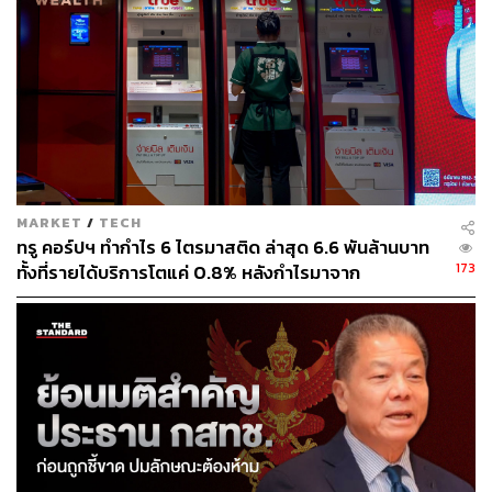
เปิดมุมมองนักวิเคราะห์ ใครได้ใครเสีย? จากดีลควบรว
มระหว่าง ‘TRUE-DTAC’ แบบมีเงื่อนไข
สามารถติดตาม THE STANDARD WEALTH
ผ่านแอปพลิเคชันต่างๆ ที่คุณสะดวกหรือใช้งานอยู่แล้วได้เลย
MARKET
/
TECH
ทรู คอร์ปฯ ทำกำไร 6 ไตรมาสติด ล่าสุด 6.6 พันล้านบาท
173
ทั้งที่รายได้บริการโตแค่ 0.8% หลังกำไรมาจาก
ประสิทธิภาพและใบอนุญาตคลื่น ไม่ใช่การขยายรายได้
TAGS:
dtac
True
การควบรวมกิจการ
บมจ.โทเทิ่ล แอ็คเซ็ส คอมมูนิเคชั่น (DTAC)
บมจ.ทรู คอร์ปอเรชั่น (TRUE)
ทรูคอร์ปอเรชั่น