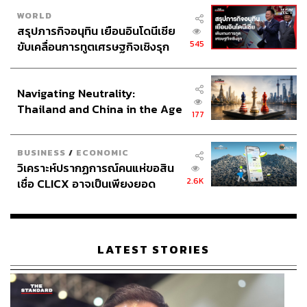
WORLD
สรุปภารกิจอนุทิน เยือนอินโดนีเซีย
545
ขับเคลื่อนการทูตเศรษฐกิจเชิงรุก
ประกาศหุ้นส่วนยุทธศาสตร์ไทย –
อินโดนีเซีย
Navigating Neutrality:
Thailand and China in the Age
177
of a New Global Order
BUSINESS
/
ECONOMIC
วิเคราะห์ปรากฏการณ์คนแห่ขอสิน
2.6K
เชื่อ CLICX อาจเป็นเพียงยอด
ภูเขาน้ำแข็ง ของปัญหาหนี้ครัว
เรือนไทยที่ถูกซุกไว้
LATEST STORIES