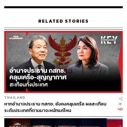
เน่ ริปเปล, ลาส์ เอริค เทลแมนน์ และ ดร.ธีระพล ถนอมศักดิ์
ยุทธ
RELATED STORIES
ขณะที่ มนัสส์ มานะวุฒิเวช ได้รับการเสนอชื่อเป็นประธาน
เจ้าหน้าที่บริหาร และ ชารัด เมห์โรทรา ได้รับการเสนอชื่อ
เป็นรองประธานเจ้าหน้าที่บริหาร โดย นกุล เซห์กัล และยุภา
ลีวงศ์เจริญ เป็นหัวหน้าคณะผู้บริหารด้านการเงิน (ร่วม) ใน
บริษัทใหม่
ทั้งนี้ เครือเจริญโภคภัณฑ์ และกลุ่มเทเลนอร์ กำหนดสัดส่วน
การถือหุ้นประมาณ 30% อย่างเท่าเทียมในบริษัทใหม่
ข่าวที่เกี่ยวข้อง:
DTAC เปิด 5 เหตุผลสำคัญดีลควบรวม TRUE ย้ำผู้ถือหุ้
THAILAND
หากอำนาจประธาน กสทช. ยังคงคลุมเครือ ผลสะเทือน
นหลัก ‘ซีพี กรุ๊ป และเทเลนอร์ กรุ๊ป’ พร้อมหนุนการพัฒ
143
ระดับประเทศที่ตามมาจะหนักแค่ไหน
นาดิจิทัลและเทคโนโลยีของไทย
อ่านมติบอร์ด ‘กสทช.’ ฉบับเต็ม หลังถกปมควบรวม ‘TR
UE-DTAC’ ยาวนานกว่า 11 ชั่วโมง