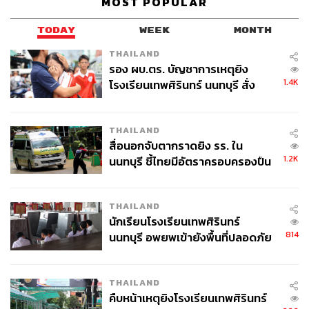
MOST POPULAR
เปลี่ยนเลนส์มองคนทำงานจาก Job-Based สู่ Skill-
Based แนวคิดตั้งรับ Future-Ready Workforce
TODAY
WEEK
MONTH
THAILAND
ศรินทร์ราชวนมองภาพของ ‘Macroeconomics’ โดยเฉพาะ
รอง ผบ.ตร. บัญชาการเหตุยิง
มิติ ‘Demographics’ ของไทย ที่ปัจจุบันจำนวนเด็กเกิดน้อย
1.4K
โรงเรียนเทพศิรินทร์ นนทบุรี สั่ง
ขณะที่ประชากรสูงอายุกลับเพิ่มขึ้นอย่างก้าวกระโดด คาด
ค้นหา 2 รอบยืนยันไร้คนติดค้าง พบ
การณ์ว่าในอีก 10 ปีข้างหน้า ตัวเลขผู้สูงอายุในประเทศไทย
ศพปู่-ย่าที่บ้านพักผู้ก่อเหตุ
จะพุ่งสูงถึง 20-25 ล้านคน คนอายุ 50 ปีขึ้นไป จะกลายเป็น
THAILAND
สัดส่วนที่ใหญ่ที่สุดในตลาดแรงงาน
สื่อนอกจับตากราดยิง รร. ใน
1.2K
นนทบุรี ชี้ไทยมีอัตราครอบครองปืน
สูงในระดับต้นของภูมิภาค
“ตอนนี้อายุเฉลี่ยของคนทั้งองค์กร True อยู่ที่ประมาณ 37-38
ปี ถือว่าต่ำลงกว่าสมัยก่อนเยอะ ขณะเดียวกัน เราก็ยังมีกลุ่ม
THAILAND
พนักงานรุ่นใหญ่อยู่ด้วย คำถามคือ เราจะทำอย่างไรให้
นักเรียนโรงเรียนเทพศิรินทร์
Workforce กลุ่มนี้ยังมีคุณค่า มีพลัง และสร้างอิมแพคให้กับ
814
นนทบุรี อพยพเข้ายังพื้นที่ปลอดภัย
ธุรกิจได้ สิ่งสำคัญที่สุดคือสกิล เราเชื่อว่าพนักงานรุ่นใหญ่มี
ชั่วคราว หลังเหตุใช้อาวุธปืนภายใน
ข้อได้เปรียบคือ ประสบการณ์ ส่วนคนรุ่นใหม่มีทักษะการใช้
โรงเรียนคลี่คลาย
เทคโนโลยี โจทย์คือ จะทำอย่างไรจึงจะเอาความเก๋ามาบวก
THAILAND
ความเก่งด้านเทคโนโลยี ถ้าเราผสมสองสิ่งนี้เข้าด้วยกันได้
คืบหน้าเหตุยิงโรงเรียนเทพศิรินทร์