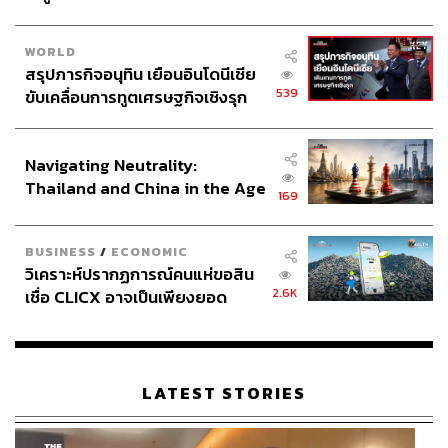
แนวทางการสร้าง Future-Ready Workforce สำหรับโลก AI
WORLD
ของทรู จึงไม่ได้โฟกัสแค่การ Upskill Reskill แต่คือการ
สรุปภารกิจอนุทิน เยือนอินโดนีเซีย
‘Redesign’ ศักยภาพของคน ผ่าน 3 แนวทางเพื่อให้เกิด
539
ขับเคลื่อนการทูตเศรษฐกิจเชิงรุก
Workforce ยุคใหม่ในองค์กร หนึ่งคือ Data Analytics ใช้
ประกาศหุ้นส่วนยุทธศาสตร์ไทย –
ดาต้าเข้ามาวิเคราะห์เพื่อการตัดสินใจที่แม่นยำ สองคือ
อินโดนีเซีย
Skills เร่งปรับเปลี่ยนทักษะใหม่ให้กับพนักงาน และสามคือ
Navigating Neutrality:
การทำ Focus Group รับฟังเสียงของคนทำงาน
Thailand and China in the Age
169
of a New Global Order
“เราทำ Focus Group กับคนในองค์กรเยอะมาก เพื่อเรียนรู้ว่า
พนักงานแต่ละกลุ่มมีความต้องการอะไร มีทักษะแบบไหน
BUSINESS
/
ECONOMIC
และอยากเปลี่ยนผ่านตัวเองไปในทิศทางใด การทำงานร่วม
วิเคราะห์ปรากฏการณ์คนแห่ขอสิน
2.6K
เชื่อ CLICX อาจเป็นเพียงยอด
กันและมีช่องทางการรับฟังเสียงพนักงานที่มีประสิทธิภาพ
ภูเขาน้ำแข็ง ของปัญหาหนี้ครัว
ทำให้คนทำงานรู้สึกว่าบริษัทให้โอกาสในการเรียนรู้ และนำ
เรือนไทยที่ถูกซุกไว้
สิ่งที่พวกเขาต้องการมาทำให้เกิดขึ้นจริง”
LATEST STORIES
คำว่า Redesign ในมุมมองของทรู คือการเปลี่ยนวิธีสร้าง
คุณค่าให้กับงาน ซึ่งมีวิธีคิดที่ต่างไปจากเดิมอย่างสิ้นเชิง โดย
HR ต้องเข้าไปวิเคราะห์งานในแต่ละตำแหน่งอย่างละเอียด