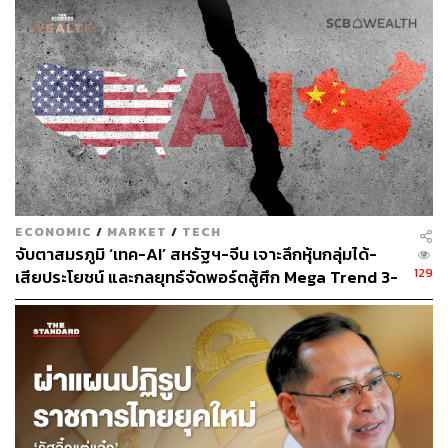
เพราะระบบหรือตัวเลขทางบัญชี แต่พังเพราะ ‘คน’ และ
‘วัฒนธรรมองค์กร’ ที่ไม่สามารถหลอมรวมกันได้”
ในเวลานั้น ยุทธศาสตร์หลัก 3 เรื่องหลักที่ต้องเร่งทำคือ การ
รวมทีมให้เป็นหนึ่งเดียว สร้างวัฒนธรรมการทำงานที่มุ่งเน้น
ผลสัมฤทธิ์ เพื่อให้ทุกคนมีพลังใจสู้ต่อ และยึดลูกค้าเป็น
ศูนย์กลาง โดยปรับวิธีคิดของพนักงานจากการแบ่งแยกฐาน
ลูกค้าเดิม ให้มองเห็นภาพรวมว่าทุกคนคือลูกค้าขององค์กร
ใหม่
ECONOMIC
/
MARKET
/
TECH
จับตาสมรภูมิ ‘เทค-AI’ สหรัฐฯ-จีน เจาะลึกหุ้นกลุ่มได้-
และวันนี้ ศรินทร์ราต้องรับมือกับโจทย์ใหญ่ นำทัพกำลังพล
129
เสียประโยชน์ และกลยุทธ์จัดพอร์ตสู้ศึก Mega Trend 3-
ของทรูเพื่อเปลี่ยนผ่านองค์กรสู่การเป็น AI-First Telecom-
5 ปีข้างหน้า
Tech Company ด้วยการ ยกระดับ Organizational
Excellence พร้อมพัฒนาศักยภาพบุคลากรด้านดิจิทัลและ AI
ในทุกระดับเพื่อสร้างองค์กรที่พร้อมรับอนาคต