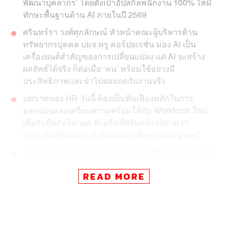
พัฒนาบุคลากร’ โดยตั้งเป้าอัปสกิลพนักงาน 100% ให้มี
ทักษะพื้นฐานด้าน AI ภายในปี 2569
ศรินทร์รา วงศ์ศุภลักษณ์ หัวหน้าคณะผู้บริหารด้าน
ทรัพยากรบุคคล บมจ.ทรู คอร์ปอเรชั่น มอง AI เป็น
เครื่องยนต์สำคัญของการเปลี่ยนแปลง แต่ AI จะสร้าง
ผลลัพธ์ได้จริง ก็ต่อเมื่อ ‘คน’ พร้อมใช้อย่างมี
ประสิทธิภาพและนำไปต่อยอดกับงานจริง
บทบาทของ HR วันนี้ ต้องเป็นฟันเฟืองหลักในการ
ออกแบบและเตรียมความพร้อมให้กับ Workforce ใหม่
เพื่อรับมือกับโลกยุค AI หรือที่ศรินทร์รานิยามว่า
“สถาปนิกผู้ออกแบบกำลังคนและทักษะแห่งอนาคต”
แนวทางการสร้าง Future-Ready Workforce ของทรู คือ
การ ‘Redesign’ ศักยภาพของคน ผ่าน 3 เครื่องมือ
READ MORE
ได้แก่ Data Analytics, Skills และ Focus Group รับฟัง
เสียงของคนทำงาน
เป้าหมายคือการสร้าง Workforce ยุคใหม่ที่เรียนรู้เร็ว
ปรับตัวเร็ว และทำงานร่วมกับ AI ได้ดีที่สุด