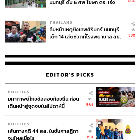
บริษัทเราจะเป็นองค์กรที่เก่งและแข็งแกร่งมากๆ”
666
นนทบุรี ดับ 6 ศพ โฆษก ตร. เร่ง
สอบปมขโมยปืนปู่ก่อเหตุ
จะเห็นว่าทรูไม่ได้สปอตไลท์แค่กลุ่มรุ่นใหม่ แต่ดูดูแลคนทุกเจ
เนอเรชันควบคู่กัน ทั้งหมดนี้เกิดจาก Core Value และความ
THAILAND
คืบหน้าเหตุยิงเทพศิรินทร์ นนทบุรี
ตั้งใจจริงที่จะ ‘ไม่ทิ้งใครไว้ข้างหลัง’ บทบาทของ HR วันนี้
530
เด็ก 14 เสียชีวิตที่โรงพยาบาล สธ.
ต้องเป็นมากกว่ากองกำลังหลังบ้าน แต่ต้องเป็นฟันเฟืองหลัก
ยืนยันครูเสียชีวิต 5 ราย เจ็บ 22
ในการออกแบบและเตรียมความพร้อมให้กับ Workforce ใหม่
ราย
เพื่อรับมือกับโลกยุค AI หรือที่ศรินทร์รานิยามว่า “สถาปนิกผู้
ออกแบบกำลังคนและทักษะแห่งอนาคต”
EDITOR'S PICKS
ในการขับเคลื่อนองค์กร ศรินทร์ราเน้นย้ำว่าการทำ Gap
Analysis เป็นสิ่งสำคัญที่ช่วยให้พนักงานเห็นว่า ทักษะเดิมที่
พวกเขามีไม่ได้หายไปไหน เพียงแต่ต้องเรียนรู้สิ่งใหม่ๆ เพิ่ม
POLITICS
เติมขึ้นเท่านั้น
มหากาพย์โกงข้อสอบท้องถิ่น ก่อน
564
เดินหน้าสู่จุดจบในสัปดาห์นี้
“สิ่งสำคัญคือเราต้องสร้าง Psychological Safety หรือความ
รู้สึกปลอดภัยทางใจ เพื่อให้พนักงานมั่นใจว่าเราไม่ได้นำ AI
POLITICS
เข้ามาเพื่อทดแทนทุกอย่าง แต่ต้องการช่วยเขาเปลี่ยน
เส้นทางคดี 44 สส. ในชั้นศาลฎีกา
Mindset ว่าทุกงานมีคุณค่าในตัวเอง”
198
จะรู้ผลเมื่อไร