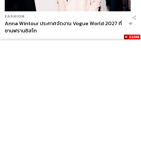
ควบคุมและกำหนดทิศทาง’ ไม่ใช่เป็นแค่ผู้ใช้งานที่เดินตาม
หลังเทคโนโลยี
FASHION
Anna Wintour ประกาศจัดงาน Vogue World 2027 ที่
...
ทรูใช้เฟรมเวิร์ก Future-Ready Workforce ที่ประกอบไปด้วย
ซานฟรานซิสโก
3 มิติสำคัญ ได้แก่ Digital Skills ความเข้าใจและความ
สามารถในการใช้เทคโนโลยี, AI Skill การใช้ AI เพื่อ
วิเคราะห์ ตัดสินใจ และสร้างประสิทธิภาพในการทำงาน และ
Human Skills ทักษะที่ AI แทนไม่ได้ เช่น Empathy, EQ และ
Critical Thinking มาเป็นแนวทางสำคัญ
โดยเริ่มจากวางรากฐานและสร้างภูมิคุ้มกันเรื่องดิจิทัลตั้งแต่
ปี 2018 โดยมี ‘True Digital Academy’ ทำหน้าที่ปูพื้นฐาน
เรื่อง Digitalization และ Data Analytics
News
Wealth
Pop
Podcast
Video
Now
Opinion
Careers
Events
“ก่อนที่จะก้าวไปสู่ยุค AI ได้ องค์กรและคนทำงานต้องเก่ง
Privacy
About
Contact
เรื่องการวิเคราะห์ข้อมูลและการปรับปรุงกระบวนการทำงาน
Policy
ให้มีประสิทธิภาพเสียก่อน”
FOR
ADVERTISING
เพื่อให้การพัฒนาคนตอบโจทย์ที่สุด ทรูได้นำ AI Pre-