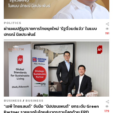
POLITICS
ผ่าแผนปฏิรูปราชการไทยยุคใหม่ ‘รัฐจิ๋วแต่แจ๋ว’ ในแบบ
191
ปกรณ์ นิลประพันธ์
ยุทธศาสตร์ ‘4 Big Moves’ เมื่อเทคโนโลยีสปีดเต็มสูบ
ถึงเวลาทรานส์ฟอร์ม ‘HR’ และปลดล็อกศักยภาพคน
“เทคโนโลยีอาจสร้างความได้เปรียบเชิงความเร็ว แต่ ‘คน’
คือผู้กำหนดทิศทางของอนาคต” ศรินทร์รากล่าวต่อว่า ภาย
BUSINESS
/
BUSINESS
ใต้ยุทธศาสตร์ 4 Big Moves ที่มุ่งสู่การเป็น AI-First
“เอพี ไทยแลนด์” จับมือ “นิปปอนเพนต์” ยกระดับ Green
Organization ทรูมอง AI เป็นเครื่องยนต์สำคัญของการ
179
Partner รายแรกในไทยสู่มาตรฐานโลกด้วย EPD