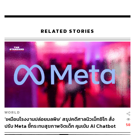
RELATED STORIES
ศรินทร์รา วงศ์ศุภลักษณ์ หัวหน้าคณะผู้บริหารด้านทรัพยากร
บุคคล บมจ.ทรู คอร์ปอเรชั่น
หัวเรือใหญ่ที่อยู่เบื้องหลังการ
สร้างวัฒนธรรมองค์กรให้เป็นหนึ่ง เชื่อว่า การเปลี่ยนผ่านสู่
การเป็น AI-First Telecom-Tech Company ของทรู ไม่ได้เริ่ม
จากเทคโนโลยี แต่เริ่มจาก ‘การพัฒนาคน’
จากประสบการณ์ที่คลุกคลีในสายงาน HR มายาวนานกว่า
14 ปี ผ่านทั้งวิกฤตองค์กร การเปลี่ยนผ่านยุคสมัย และการ
ทรานส์ฟอร์มวัฒนธรรมครั้งใหญ่ ช่วงเวลาที่นับว่าท้าทาย
ที่สุดคือการควบรวมกิจการระหว่างทรูและดีแทค ซึ่งในฐานะ
HR จำเป็นต้อง Move Fast เพื่อดึงพนักงานทุกคนออกจาก
WORLD
กระแสความวุ่นวายและความไม่แน่นอนให้เร็วที่สุด
‘เหมือนโรงงานปล่อยมลพิษ’ สรุปคดีศาลนิวเม็กซิโก สั่ง
58
ปรับ Meta ชี้กระทบสุขภาพจิตเด็ก คุมเข้ม AI Chatbot
“เรารู้ดีว่าการควบรวมกิจการส่วนใหญ่ที่ล้มเหลว ไม่ได้พัง