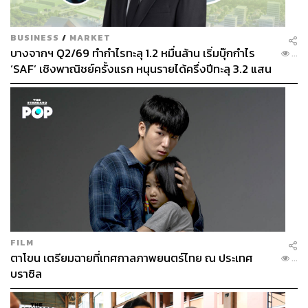
สมมติว่าบริษัทตั้งเกณฑ์มาตรฐานไว้ที่ระดับ 4 แต่พนักงาน
ประเมินว่าตัวเองอยู่ในระดับ 2 หรือ 3 ส่วนต่างตรงนี้ก็คือช่อง
ว่างทักษะที่องค์กรจะเข้าไปช่วยสนับสนุนและเติมเต็ม เพื่อ
BUSINESS
/
MARKET
พัฒนาพนักงานให้เติบโตไปสู่จุดมุ่งหมายที่องค์กรตั้งเป้าไว้
บางจากฯ Q2/69 ทำกำไรทะลุ 1.2 หมื่นล้าน เริ่มบุ๊กกำไร
...
‘SAF’ เชิงพาณิชย์ครั้งแรก หนุนรายได้ครึ่งปีทะลุ 3.2 แสน
“ยิ่งเรารู้ชัดเจนว่าเข็มทิศของธุรกิจกำลังมุ่งไปทางไหน เราจะ
ล้าน
ยิ่งจัดวางโครงสร้างและเตรียมสกิลที่ใช่ไว้ต้อนรับอนาคตได้
อย่างแม่นยำ”
เมื่อถามถึงหน้าตาของ Workforce ของ True ในอนาคต ศริ
นทร์รามองว่า “อาจไม่ใช่ Workforce ที่เก่งที่สุด แต่เป็น
Workforce ที่เรียนรู้เร็ว ปรับตัวเร็ว และทำงานร่วมกับ AI ได้ดี
ที่สุด เพราะ AI กำลังเปลี่ยนโครงสร้างตลาดแรงงาน ทั้ง
แทนที่งานบางรูปแบบ สร้างทักษะใหม่ และเปิดโอกาสให้เกิด
ตำแหน่งงานใหม่ๆ สิ่งสำคัญจึงไม่ใช่แค่การทำให้พนักงาน
FILM
ใช้ AI เป็น แต่คือการสร้างคนที่พร้อมสำหรับงาน ทักษะ และ
ตาโขน เตรียมฉายที่เทศกาลภาพยนตร์ไทย ณ ประเทศ
...
บทบาทใหม่ที่จะเกิดขึ้น สามารถคิด ทำงาน และเติบโตไป
บราซิล
พร้อมกับ AI ได้อย่างยั่งยืน”