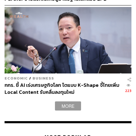
เปลี่ยนแปลง แต่ AI จะสร้างผลลัพธ์ได้จริง ก็ต่อเมื่อ ‘คน’
International พร้อมชูแนวคิด Global Standards for
พร้อมใช้อย่างมีประสิทธิภาพและนำไปต่อยอดกับงานจริง
Global Sustainable Living ส่งมอบบ้านคุณภาพ ลด
ผลกระทบต่อสิ่งแวดล้อม พร้อมปั้นนักออกแบบที่ใส่ใจโลก
บทบาทของ HR วันนี้จึงไม่ใช่แค่ดูแลหรือพัฒนาพนักงาน แต่
คือการขับเคลื่อนการเปลี่ยนผ่านขององค์กร เธอเน้นย้ำว่า ถ้า
อยากให้คนทั้งองค์กรเปลี่ยน HR ต้องกล้าเปลี่ยนตัวเองก่อน
“เราต้องยอมรับว่า AI เป็น Big Shift ที่มาช่วยปลดล็อก
ศักยภาพคน ยิ่งเราเปิดใจรับและเรียนรู้เร็ว เราจะเติบโตไป
พร้อม AI จึงเริ่มต้นด้วยการ Redesign การทำงานของทีม
HR เองก่อน ปัจจุบันงาน HR กว่า 90% เปลี่ยนเป็น Automate
ECONOMIC
/
BUSINESS
ทั้งหมด เนื่องจากงาน HR ส่วนใหญ่เป็นงานที่กระบวนการ
กกร. ชี้ AI เร่งเศรษฐกิจโลก โตแบบ K-Shape จี้ไทยเพิ่ม
ซ้ำๆ และเป็นงานที่กินเวลาคนทำงานมหาศาล การนำ AI เข้า
223
Local Content รับคลื่นลงทุนใหม่
มาทำแทนในส่วนนี้ เพื่อให้ HR สัมผัสได้ว่า AI มีประโยชน์กับ
การทำงานของพวกเขาจริงๆ และ อีก 10% ที่เหลือ คือส่วน
MORE
งานภายนอกที่เราไม่สามารถควบคุมระบบได้โดยตรง เช่น
ระบบของสำนักงานประกันสังคม หรือระบบของธนาคาร”