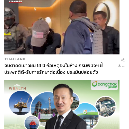
ว่า มีส่วนไหนที่เป็นงานเชิงกระบวนการ หรืองานเอกสารซ้ำๆ
ที่ไม่ควรทำเองแล้ว แล้วให้ AI ทำแทน พนักงานจะได้มีเวลา
ไปโฟกัสกับงานที่ต้องใช้ Strategic Thinking และ Critical
Thinking มากขึ้น
กระบวนการนี้เริ่มจากการเปลี่ยนเลนส์มองพนักงานใหม่ จาก
ที่เคยมองแบบ Job-Based ยึดติดกับตำแหน่ง เปลี่ยนมาเป็น
Skill-Based ยึดทักษะเป็นหลัก เพราะในโลกยุคใหม่ งานบาง
THAILAND
อย่างอาจหายไปหรือเปลี่ยนรูปโฉมไปอย่างสิ้นเชิง
จับตาคดีเยาวชน 14 ปี ก่อเหตุยิงในห้าง กรมพินิจฯ ชี้
...
ประพฤติดี-รับการรักษาต่อเนื่อง ประเมินปล่อยตัว
ศรินทร์ราได้แชร์กรณีศึกษาการนำ AI มาประยุกต์ใช้กับทีม
HR โดยเริ่มจากการใช้ AI วิเคราะห์ทักษะของคนในองค์กร
เพื่อดูภาพรวมว่าใครมีศักยภาพด้านใดบ้าง ก่อนจะนำมาจัด
กลุ่มและให้พนักงานทำแผนพัฒนาตนเองรายบุคคล
(Individual Development Plan: IDP) ซึ่งเป็นการ Co-create
ร่วมกันว่าพนักงานอยากพัฒนาทักษะไหนเพิ่มเติม โดยอ้างอิง
จากระดับสกิลที่บริษัทต้องการ