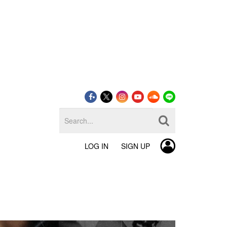
LOG IN
SIGN UP