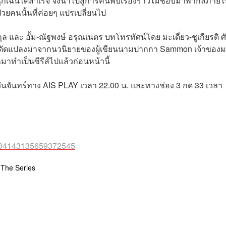
้องฉุกเฉินได้สำเร็จ จึงนำไปสู่การค้นพบเรื่องราวไม่ชอบมาพากลภาย
วยคนนั้นที่ค่อยๆ แปรเปลี่ยนไป
กุล และ อั้ม-ณัฐพงษ์ อรุณเนตร บทโทรทัศน์โดย มะเดี่ยว-ชูเกียรติ ศัก
ซึ่งดัดแปลงมาจากนวนิยายของผู้เขียนนามปากกา Sammon เจ้าของ
มาทำเป็นซีรีส์ไปแล้วก่อนหน้านี้
ันจันทร์ทาง AIS PLAY เวลา 22.00 น. และทางช่อง 3 กด 33 เวลา
s/1534143135659372545
 The Series