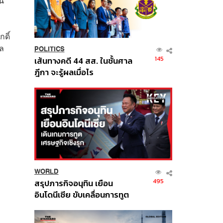
ใน
ดิ์
ผล
POLITICS
145
เส้นทางคดี 44 สส. ในชั้นศาล
ฎีกา จะรู้ผลเมื่อไร
WORLD
495
สรุปภารกิจอนุทิน เยือน
อินโดนีเซีย ขับเคลื่อนการทูต
เศรษฐกิจเชิงรุก ประกาศหุ้น
ส่วนยุทธศาสตร์ไทย –