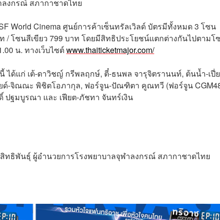
ฬาลงกรณ์ สภากาชาดไทย
 SF World Cinema ศูนย์การค้าเซ็นทรัลเวิลด์ บัตรมีทั้งหมด 3 โซน
บาท / โซนสีเขียว 799 บาท โดยมีสิทธิประโยชน์แตกต่างกันไปตามโซ
1.00 น. ทางเว็บไซต์
www.thaiticketmajor.com/
ได้แก่ เต้-ดาวิชญ์ กรีพลฤกษ์, ตี๋-ธนพล จารุจิตรานนท์, ต้นน้ำ-เปี่
ยด์-จิณณะ พิชิตโอภากุล, ฟอร์จูน-ปัณฑิตา คูณทวี (ฟอร์จูน CGM48
ดิ์ ปฐมบูรณา และ เฟียต-ภัชทา จันทร์เงิน
ย สิทธิพันธุ์ ผู้อำนวยการโรงพยาบาลจุฬาลงกรณ์ สภากาชาดไทย