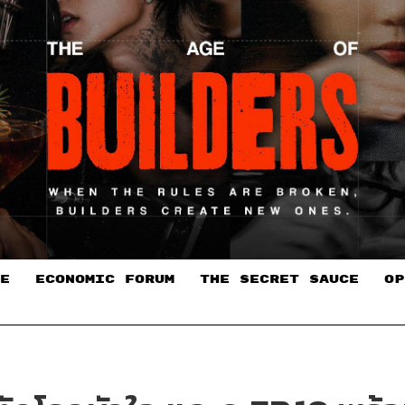
E
ECONOMIC FORUM
THE SECRET SAUCE​
OP