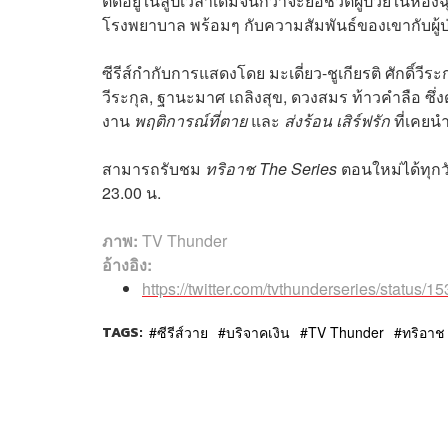
ติดอยู่ในลูปเวลาเดิมจนกว่าจะยื้อชีวิตผู้ป่วยในห
โรงพยาบาล พร้อมๆ กับความสัมพันธ์ของเขากับผู้ป่
ซีรีส์กำกับการแสดงโดย มะเดี่ยว-ชูเกียรติ ศักดิ์วีระ
วีระกุล, ฐานะมาศ เถลิงสุข, ดวงสมร ท้าวคำลือ 
งาน
พฤติการณ์ที่ตาย
และ
ส่งร้อน เสิร์ฟรัก
ที่เคยนำ
สามารถรับชม
ทริอาช The Series
ตอนใหม่ได้ทุกว
23.00 น.
ภาพ:
TV Thunder
อ้างอิง:
https://twitter.com/tvthunderseries/statu
TAGS:
ซีรีส์วาย
บริจาคเงิน
TV Thunder
ทริอาช