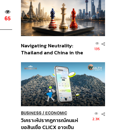
อินโดนีเซีย
65
Navigating Neutrality:
135
Thailand and China in the
Age of a New Global
Order
BUSINESS
/
ECONOMIC
2.3K
วิเคราะห์ปรากฏการณ์คนแห่
ขอสินเชื่อ CLICX อาจเป็น
เพียงยอดภูเขาน้ำแข็ง ของ