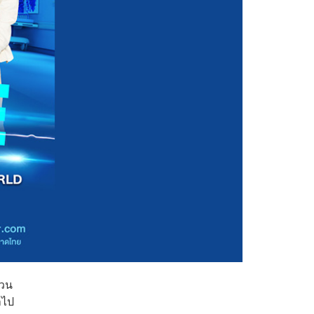
ชวน
ำไป