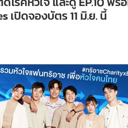
ดโรคหัวใจ และดู EP.10 พร้
เปิดจองบัตร 11 มิ.ย. นี้