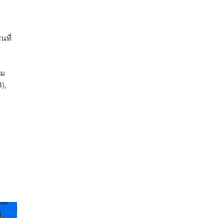
นที่
ยม
),