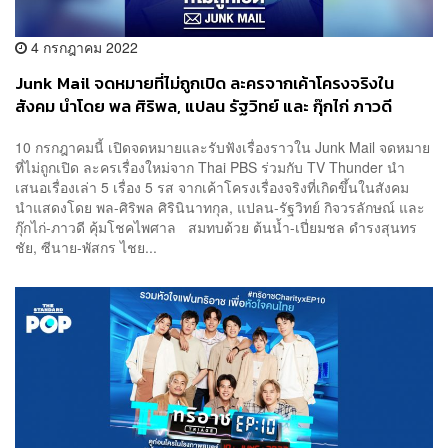
4 กรกฎาคม 2022
Junk Mail จดหมายที่ไม่ถูกเปิด ละครจากเค้าโครงจริงใน
สังคม นำโดย พล ศิริพล, แปลน รัฐวิทย์ และ กุ๊กไก่ ภาวดี
10 กรกฎาคมนี้ เปิดจดหมายและรับฟังเรื่องราวใน Junk Mail จดหมาย
ที่ไม่ถูกเปิด ละครเรื่องใหม่จาก Thai PBS ร่วมกับ TV Thunder นำ
เสนอเรื่องเล่า 5 เรื่อง 5 รส จากเค้าโครงเรื่องจริงที่เกิดขึ้นในสังคม
นำแสดงโดย พล-ศิริพล ศิรินินาทกุล, แปลน-รัฐวิทย์ กิจวรลักษณ์ และ
กุ๊กไก่-ภาวดี คุ้มโชคไพศาล สมทบด้วย ต้นน้ำ-เปี่ยมชล ดำรงสุนทร
ชัย, ซีนาย-พัสกร ไชย...