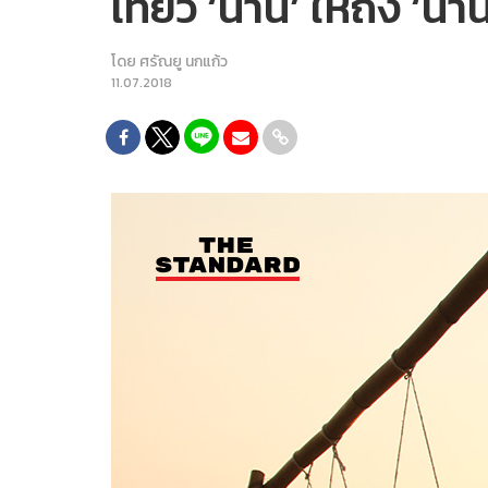
เที่ยว ‘น่าน’ ให้ถึง ‘น
โดย
ศรัณยู นกแก้ว
11.07.2018