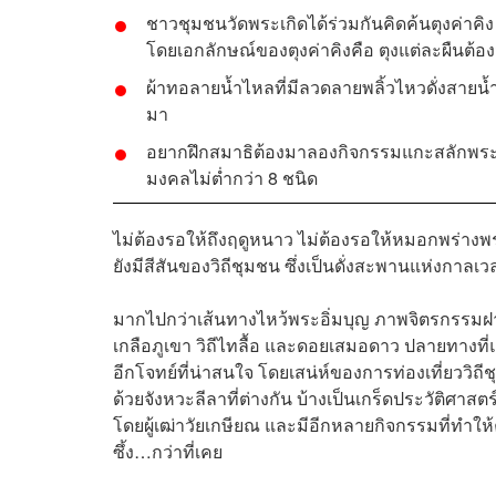
ชาวชุมชนวัดพระเกิดได้ร่วมกันคิดค้นตุงค่าคิง
โดยเอกลักษณ์ของตุงค่าคิงคือ ตุงแต่ละผืนต้อ
ผ้าทอลายน้ำไหลที่มีลวดลายพลิ้วไหวดั่งสายน้ำ
มา
อยากฝึกสมาธิต้องมาลองกิจกรรมแกะสลักพระไม้
มงคลไม่ต่ำกว่า 8 ชนิด
ไม่ต้องรอให้ถึงฤดูหนาว ไม่ต้องรอให้หมอกพร่าง
ยังมีสีสันของวิถีชุมชน ซึ่งเป็นดั่งสะพานแห่งกาลเ
มากไปกว่าเส้นทางไหว้พระอิ่มบุญ ภาพจิตรกรรมฝาผนั
เกลือภูเขา วิถีไทลื้อ และดอยเสมอดาว ปลายทางที่แส
อีกโจทย์ที่น่าสนใจ โดยเสน่ห์ของการท่องเที่ยววิถี
ด้วยจังหวะลีลาที่ต่างกัน บ้างเป็นเกร็ดประวัติศา
โดยผู้เฒ่าวัยเกษียณ และมีอีกหลายกิจกรรมที่ทำใ
ซึ้ง…กว่าที่เคย