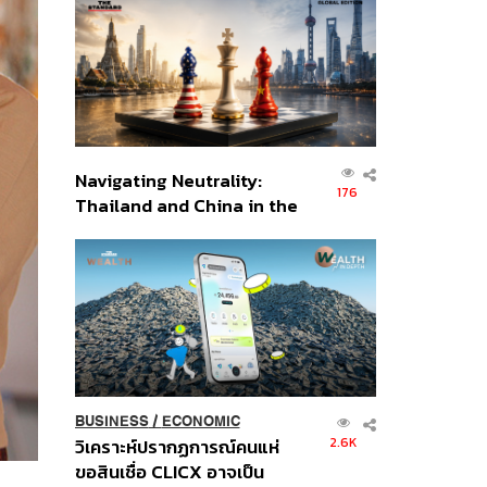
ส่วนยุทธศาสตร์ไทย –
อินโดนีเซีย
Navigating Neutrality:
176
Thailand and China in the
Age of a New Global
Order
BUSINESS
/
ECONOMIC
2.6K
วิเคราะห์ปรากฏการณ์คนแห่
ขอสินเชื่อ CLICX อาจเป็น