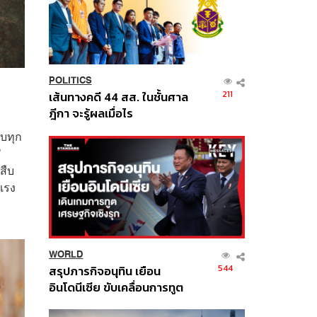
POLITICS
211
เส้นทางคดี 44 สส. ในชั้นศาล
ฎีกา จะรู้ผลเมื่อไร
ทบทุก
’
สืบ
วแรง
WORLD
544
สรุปภารกิจอนุทิน เยือน
อินโดนีเซีย ขับเคลื่อนการทูต
เศรษฐกิจเชิงรุก ประกาศหุ้น