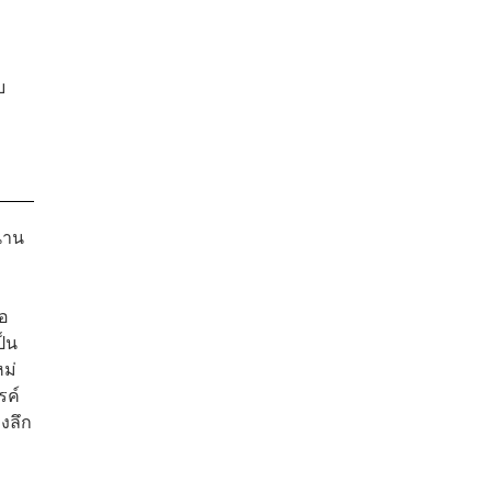
บ
่าน
่อ
ป็น
หม่
รค์
งลึก