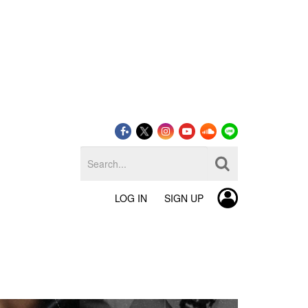
LOG IN
SIGN UP