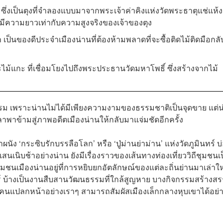
 ซึ่งเป็นตุงที่จำลองแบบมาจากพระเจ้าค่าคิงแห่งวัดพระธาตุแช่แห้ง
งมีความยาวเท่ากับความสูงจริงของเจ้าของตุง
 เป็นของดีประจำเมืองน่านที่ต้องห้ามพลาดที่จะซื้อติดไม้ติดมือกลั
แกะ ที่เชื่อมโยงไปถึงพระประธานวัดมหาโพธิ์ ซึ่งสร้างจากไม้
พรม เพราะน่านไม่ได้มีเพียงความงามของธรรมชาติเป็นจุดขาย แต่น
วลาพาข้ามสู่ภาพอดีตเมืองน่านให้กลับมาแจ่มชัดอีกครั้ง
ง ‘กระซิบรักบรรลือโลก’ หรือ ‘ปู่ม่านย่าม่าน’ แห่งวัดภูมินทร์ บ
นเนิบช้าอย่างน่าน ยังมีเรื่องราวของเส้นทางท่องเที่ยววิถีชุมชนเ
ชุมชนเมืองน่านอยู่ที่การหยิบยกอัตลักษณ์ของแต่ละถิ่นย่านมาเล่าใ
สตร์ บ้างเป็นงานสืบสานวัฒนธรรมที่ใกล้สูญหาย บางกิจกรรมสร้างสร
ห้คนแปลกหน้าอย่างเราๆ สามารถสัมผัสเมืองเล็กกลางหุบเขาได้อย่า