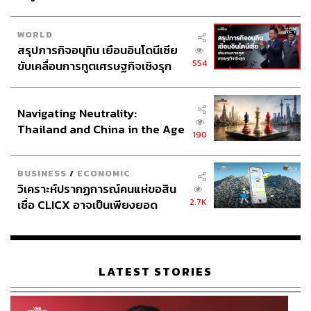
เครื่องบินรวมประมาณ 40 ลำ ซึ่งเป็นจำนวนที่บางกอกแอร์
เวย์สเคยมีมาก่อนหน้านี้
WORLD
สรุปภารกิจอนุทิน เยือนอินโดนีเซีย
554
ขับเคลื่อนการทูตเศรษฐกิจเชิงรุก
สามารถติดตาม THE STANDARD WEALTH
ประกาศหุ้นส่วนยุทธศาสตร์ไทย –
ผ่านแอปพลิเคชันต่างๆ ที่คุณสะดวกหรือใช้งานอยู่แล้วได้เลย
อินโดนีเซีย
Navigating Neutrality:
Thailand and China in the Age
190
of a New Global Order
BUSINESS
/
ECONOMIC
TAGS:
อู่ตะเภา
Bangkok Airway
สนามบินตราด
วิเคราะห์ปรากฏการณ์คนแห่ขอสิน
บริษัท การบินกรุงเทพ จำกัด (มหาชน)
เครื่องบิน
2.7K
เชื่อ CLICX อาจเป็นเพียงยอด
ภูเขาน้ำแข็ง ของปัญหาหนี้ครัว
เรือนไทยที่ถูกซุกไว้
LATEST STORIES