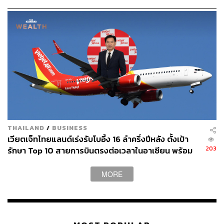
ดอนเมือง และเป็น Aviation Hub ที่สำคัญในภูมิภาค
พุฒิพงศ์ระบุถึงการยื่นเรื่องขอปรับปรุงแผนการพัฒนาจาก
เดิมที่จะลงทุนพัฒนาอาคารผู้โดยสารในเฟสแรกให้รับได้ 12
ล้านคนต่อปี ตอนนี้จะปรับแผนให้รองรับ 3 ล้านคนก่อน หาก
มีจำนวนผู้โดยสารขึ้นประมาณ 70-80% ของตัวเลขที่รองรับ
ได้แล้ว ถึงจะพัฒนาขึ้นเรื่อยๆ จะไม่ทำทีเดียวเหมือนในช่วง
แรก
“หากผู้โดยสารไม่เยอะก็ยังไม่คุ้มค่าที่จะลงทุน แต่ถ้าจำนวน
นักท่องเที่ยวโตถึงจะเพิ่มจำนวนขึ้นไปเรื่อยๆ แต่ที่สุดแล้ว
THAILAND
/
BUSINESS
ปลายทางใน 50 ปี คือการรองรับผู้โดยสารได้ 50 ล้านคนต่อ
เวียตเจ็ทไทยแลนด์เร่งรับโบอิ้ง 16 ลำครึ่งปีหลัง ตั้งเป้า
ปี” พุฒิพงศ์ กล่าวพร้อมเสริมว่า “เชื่อว่าสถานการณ์ทางการ
203
รักษา Top 10 สายการบินตรงต่อเวลาในอาเซียน พร้อม
เมืองไม่น่าจะกระทบกับโครงการอู่ตะเภา เนื่องจากเป็นความ
คุมสถิติไม่ต่ำกว่า 80%
ต้องการของตลาดและการเติบโตของอุตสาหกรรมการบินที่
MORE
เราเชื่อว่าจะขยายตัวต่อเนื่อง”
นอกจากนี้ยังจะมีการเจรจาเรื่องการให้สิทธิประโยชน์ทาง
ภาษีเพื่อดึงให้เอกชนเข้ามาร่วมลงทุนในเมืองการบิน การให้