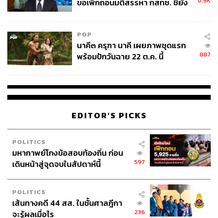
0.9K
ขอเพิกถอนมติสรรหา กสทช. ชี้ยัง
ด้านทิศทางของธุรกิจบางกอกแอร์เวย์สมีแผนการเพิ่มเที่ยว
ไม่ใช่ผู้เดือดร้อนเสียหาย
บินที่จะทยอยเข้ามา แม้ว่าปัจจุบันจะมีปัญหาเรื่องเครื่องบิน
ในตลาด เนื่องจากการซ่อมบำรุง โรงผลิต และอะไหล่ยัง
POP
ขาดแคลน ซึ่งต้องใช้เวลาในการจัดหา คาดว่าจะสามารถ
นาคี๓ ครุฑา นาคี เผยภาพชุดแรก
เพิ่มเครื่องบินได้ประมาณ 2-3 ลำในปีหน้า เครื่องบินที่จะเพิ่ม
887
พร้อมปักวันฉาย 22 ต.ค. นี้
เข้ามาส่วนใหญ่จะเป็นการเช่า โดยมองที่รุ่น A320 และ
A319
สำหรับเครื่องบิน ATR (อากาศยานขนาดเล็ก แบบใช้
เครื่องยนต์เทอร์โบใบพัด 2 ตัว) เพิ่งเซ็นสัญญาใหม่ 10 ลำ ซึ่ง
EDITOR'S PICKS
จะเริ่มทยอยรับมอบตั้งแต่ปลายปีหน้าเป็นต้นไป ใช้เวลาส่ง
มอบประมาณ 3-5 ปี เครื่องบินใหม่ 10 ลำนี้ส่วนใหญ่จะนำมา
ใช้ในเส้นทางบินเดิม เพื่อทดแทนเครื่องบินเก่าที่มีอยู่
POLITICS
มหากาพย์โกงข้อสอบท้องถิ่น ก่อน
597
เดินหน้าสู่จุดจบในสัปดาห์นี้
นอกจากนี้ยังมีแผนระยะยาวในการจัดหาเครื่องบิน 20 ลำ
โดยเป็นเครื่องบินลำตัวแคบ (narrow-body) เช่น Airbus A320
หรือ Boeing 737 ซึ่ง Boeing 737 Max 7 มีกำหนดจะออกสู่
POLITICS
ตลาดในปีหน้า สำหรับการจัดหาจะเป็นการเช่าหรือซื้อยังไม่
เส้นทางคดี 44 สส. ในชั้นศาลฎีกา
สามารถระบุได้ อย่างไรก็ตาม เมื่อแผนนี้เสร็จสิ้นคาดว่าจะมี
236
จะรู้ผลเมื่อไร