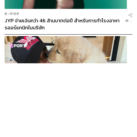
K-POP
JYP จ่ายเงินกว่า 46 ล้านบาทต่อปี สำหรับการทำโรงอาหา
...
รออร์แกนิกในบริษัท
SPORT
สมาชิกใหม่! ลูอิส แฮมิลตัน เปิดตัว ‘Halo’ โกลเดนรีทรีฟ
...
เวอร์ตัวใหม่