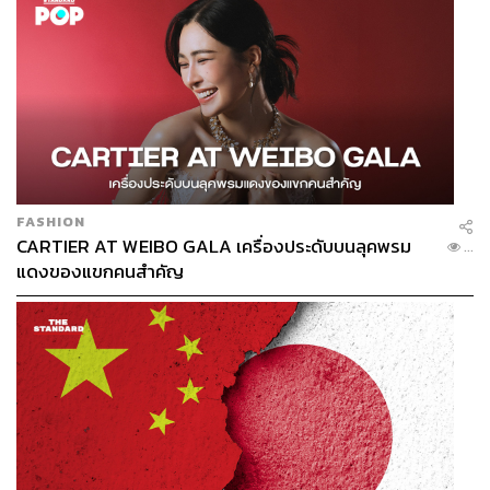
513
ABOUT THE AUTHOR
ถนัดกิจ จันกิเสน
Content Creator ประจำกองบรรณาธิการ
THE STANDARD WEALTH ผู้เสพติดโลก
ธุรกิจ การตลาด เทคโนโลยี และชอบสำรวจ
โลกออฟไลน์และออนไลน์มาถอดรหัสความ
เคลื่อนไหวให้เป็นเรื่องเข้าใจง่าย สนุก และได้
FASHION
ไอเดียใหม่ๆ
CARTIER AT WEIBO GALA เครื่องประดับบนลุคพรม
...
แดงของแขกคนสำคัญ