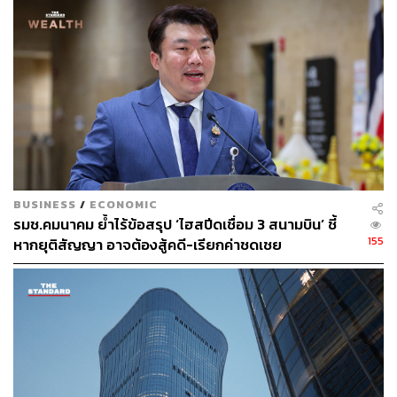
“สนามบินตราดจะไม่แข่งขันกับอู่ตะเภาโดยตรง โดยเฉพาะ
เที่ยวบินจากจีน หากเป็นเครื่องบินขนาดกลาง สามารถบินได้
จากทางตอนใต้ของจีน หรือแม้กระทั่งเซี่ยงไฮ้ ใช้เวลาบิน
ประมาณ 4 ชั่วโมง”
ขณะเดียวกันภายหลังจากการลงทุน 400 ล้านบาท สนามบิน
ตราดจะมีศักยภาพที่จะเข้ากองทรัสต์ได้ แต่ต้องใช้เวลาอีกสัก
พัก โดยต้องพิจารณาการเติบโตของจำนวนผู้โดยสารและ
จำนวนเที่ยวบินที่เพิ่มขึ้น เนื่องจากตอนนี้ยังถือว่ามีขนาดเล็ก
BUSINESS
/
ECONOMIC
ถึงการลงทุนในครั้งนี้จะสามารถรองรับจำนวนผู้โดยสารได้
รมช.คมนาคม ย้ำไร้ข้อสรุป ‘ไฮสปีดเชื่อม 3 สนามบิน’ ชี้
อีก 4-5 ปี แต่บางกอกแอร์เวย์สยังมีแผนที่จะลงทุนต่ออีก 400
155
หากยุติสัญญา อาจต้องสู้คดี-เรียกค่าชดเชย
ล้านบาทสำหรับการสร้างอาคารผู้โดยสารแห่งใหม่ โดยย้าย
ไปอยู่ทางด้านทิศใต้ของสนามบิน ขณะที่รันเวย์เพียงพอจึง
ไม่มีแผนที่จะขยาย
ปัจจุบันสายการบินบางกอกแอร์เวย์สให้บริการเที่ยวบินประจำ
กรุงเทพฯ (สุวรรณภูมิ) – ตราด (ไป–กลับ) วันละ 2 เที่ยวบิน
ด้วยเครื่องบิน ATR72-600 ขนาด 70 ที่นั่ง และจะเพิ่มความถี่