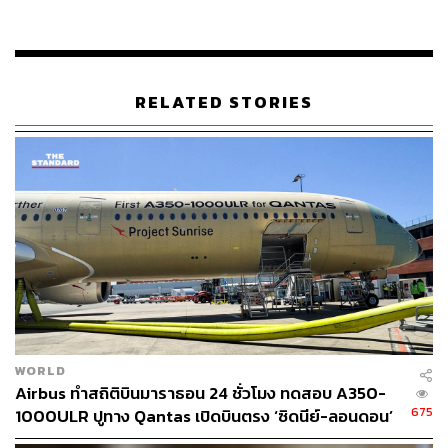
หมายของเราคือการสร้างการเติบโตและการเดินทางสู่ตราด
ให้มากขึ้น การที่สนามบินสามารถรองรับเครื่องบินไอพ่น
ขนาด 100 กว่าที่นั่งได้ เปิดโอกาสให้มีเที่ยวบินจากต่าง
ประเทศเข้ามา ซึ่งจะส่งผลให้การเติบโตของการท่องเที่ยวใน
พื้นที่ดีขึ้น” พุฒิพงศ์กล่าว
RELATED STORIES
“เราคาดการณ์ว่านักท่องเที่ยวจากจีนมีความสนใจพื้นที่นี้
เนื่องจากมีทะเล ผลไม้ อาหารที่ดี และการเดินทางสะดวก แม้
ช่วงนี้จำนวนนักท่องเที่ยวจีนจะน้อยลง แต่เชื่อว่าเมื่อชาวจีน
กลับมาเดินทางอีกครั้ง ตราดจะเป็นจุดหมายที่น่าสนใจ อีก
กลุ่มหนึ่งคือยุโรป แต่สนามบินตราดยังไม่สามารถรองรับ
เครื่องบินลำใหญ่จากยุโรปได้ในปัจจุบัน”
แม้จะไม่ได้ห่างกันมากนักแต่สนามบินตราดแตกต่างจาก
สนามบินอู่ตะเภาอย่างชัดเจน เนื่องจากอู่ตะเภาเป็นสนามบิน
หลักในเขตเมืองหลวง ซึ่งมีศักยภาพใหญ่กว่ามาก รองรับ
WORLD
ปริมาณเที่ยวบินและผู้โดยสารเทียบเท่ากับกรุงเทพฯ ในขณะ
Airbus ทำสถิติบินมาราธอน 24 ชั่วโมง ทดสอบ A350-
ที่ตราดเป็นสนามบินเมืองรอง แต่ก็มีโอกาสในการเติบโต
675
1000ULR ปูทาง Qantas เปิดบินตรง ‘ซิดนีย์-ลอนดอน’
ปี 2027