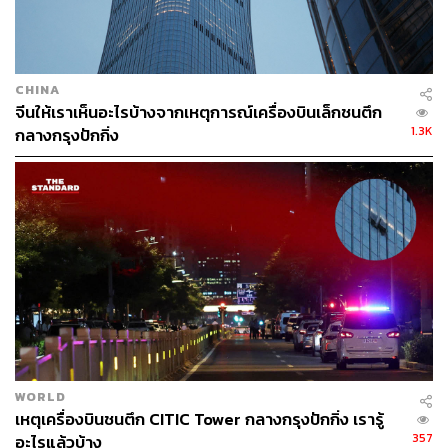
เป็นวันละ 3 เที่ยวบินตั้งแต่เดือนตุลาคม 2568 เพื่อรองรับการ
เดินทางช่วงไฮซีซั่น
CHINA
ยังสนใจโครงการพัฒนาสนามบินอู่ตะเภา
จีนให้เราเห็นอะไรบ้างจากเหตุการณ์เครื่องบินเล็กชนตึก
1.3K
กลางกรุงปักกิ่ง
อย่างไรก็ตาม พุฒิพงศ์ยังกล่าวถึงเรื่องลงทุนโครงการพัฒนา
สนามบินอู่ตะเภาและเมืองการบินภาคตะวันออก ที่ร่วมกับ
บริษัท บีทีเอส กรุ๊ป โฮลดิ้งส์ จำกัด (มหาชน) หรือ BTS และ
บริษัท ซิโน – ไทย เอ็นจีเนียริ่ง แอนด์ คอนสตรัคชั่น จำกัด
(มหาชน) หรือ STEC ที่แม้จะล่าช้าออกไป แต่ยังสนใจอยู่
สำหรับโครงการพัฒนาสนามบินอู่ตะเภาและเมืองการบิน
ตะวันออกเป็นการพัฒนาสนามบินนานาชาติหลักแห่งที่ 3
ของประเทศไทยและธุรกิจต่อเนื่อง ภายใต้ พ.ร.บ.เขตพัฒนา
พิเศษภาคตะวันออกพ.ศ. 2561 เพื่อรองรับการขยายตัวของ
WORLD
พื้นที่เขตเศรษฐกิจพิเศษภาคตะวันออก (EEC) และเชื่อมโยง
เหตุเครื่องบินชนตึก CITIC Tower กลางกรุงปักกิ่ง เรารู้
การขนส่งผู้โดยสารกับสนามบินสุวรรณภูมิและสนามบิน
357
อะไรแล้วบ้าง