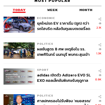
MOST POPULAR
ใบอนุญาตร้านอาหารขายเครื่องดื่มแอลกอฮอล์และสิทธิ
เรื่องการขอใบอนุญาตทำงาน
TODAY
WEEK
MONTH
ECONOMIC
ขณะที่แผนลงทุนในส่วนของงาน MRO (ศูนย์ซ่อมบำรุง
ยุคใหม่รถ EV ราคาเริ่ม (ถูก) กว่า
อากาศยาน) ร่วมกับการบินไทย มูลค่าประมาณ 1 หมื่นล้าน
2.1K
รถไฮบริด หลังต้นทุนแบตเตอรี่ลด
บาทนั้น พุฒิพงศ์ยืนยันถึงแผนการลงทุนแต่จะปรับใหม่จาก
ลง - จีนแห่บุกตลาดเกิดใหม่
ร่วมลงทุน เปลี่ยนเป็นทำในส่วนที่แต่ละบริษัทถนัด โดย
บางกอกแอร์จะรับในส่วนของเครื่องบินขนาดเล็ก โดยจะใช้
POLITICS
พื้นที่โรงซ่อมบำรุงประมาณ 30 ไร่ จากพื้นที่ 100 ไร่
ผลชันสูตร 8 ศพ เหตุยิงใน รร.
1.3K
เทพศิรินทร์ นนทบุรี พบกระสุนเข้า
จุดสำคัญ ‘ศีรษะ-หน้าอก’ ครูถูกยิง
4 นัด จากระยะไกล
“หากตั้งบริษัทร่วมทุนจะต้องขอใบอนุญาตใหม่ซึ่งใช้เวลาไป
SPORT
อีก เราเลยมองว่าการลงทุนในสิ่งที่ตัวเองถนัดน่าจะเป็น
adidas เปิดตัว Adizero EVO SL
ทางออกที่เหมาะสมกว่าในการเดินหน้าโครงการ”
0.9K
EXO คอลเล็กชันพิเศษรับฤดูกาล
College Football
เพิ่มเครื่องบินอีก 2-3 ลำในปีหน้า
POLITICS
ศาลปกครองไม่รับฟ้อง ‘หมอสรณ’