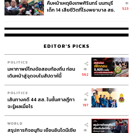
ควรขาดอุปกรณ์ป้องกันเหล่านี้ ตั้งแต่หมวก แว่นตากันแดด
คืบหน้าเหตุยิงเทพศิรินทร์ นนทบุรี
ปลอกแขน ผ้าบัฟ ไปจนถึงครีมกันแดด เลือกเอาตามความ
523
เด็ก 14 เสียชีวิตที่โรงพยาบาล สธ.
ถนัด เพราะสุดท้ายของพวกนี้มีไว้ได้ใช้แน่นอน
ยืนยันครูเสียชีวิต 5 ราย เจ็บ 22
ราย
Must Have:
หมวก
– เลือกใบที่มีน้ำหนักเบา ระบายอากาศได้ดี ปีกกว้าง
ช่วยกันแดดได้ รุ่นที่มีที่ล็อกคอได้ยิ่งดี เพราะหมวกมักโดนกิ่ง
EDITOR'S PICKS
ไม้เกี่ยวหลุดร่วงบ่อย
แว่นตากันแดด
– ป้องกันรังสี UV และกรองแสงสะท้อนเข้าตา
POLITICS
ได้ด้วย
มหากาพย์โกงข้อสอบท้องถิ่น ก่อน
ปลอกแขน
– ครีมกันแดดอย่างเดียวไม่พอ ต้องคลุมอีกชั้น
562
เดินหน้าสู่จุดจบในสัปดาห์นี้
หายร้อนก็ถอดเก็บใส่กระเป๋าได้
ผ้าบัฟ
– อุปกรณ์ซับเหงื่อ บังแดดได้ด้วย ต้องมี
ครีมกันแดด
POLITICS
– พอกไว้ทั้งตัว เก็บขวดเล็กๆ ไว้เติมกลางทาง
เส้นทางคดี 44 สส. ในชั้นศาลฎีกา
ก็ได้
197
จะรู้ผลเมื่อไร
WORLD
สรุปภารกิจอนุทิน เยือนอินโดนีเซีย