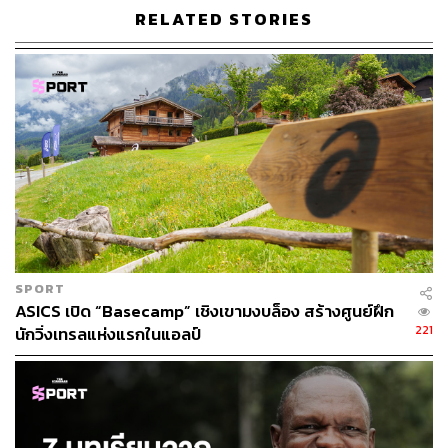
RELATED STORIES
ดิน: เส้นทางและรองเท้า
เราเปรียบดินด้วยสภาพภูมิประเทศ พื้นดิน หรือสนามที่เรา
กำลังจะไปวิ่ง การเช็กสิ่งเหล่านี้ล่วงหน้า ไม่ว่าจะเป็นวันซ้อม
หรือวันแข่ง ทำให้รู้ว่าตัวเองต้องเจอกับอะไร เขาบอกกันว่า รู้
เขารู้เรา รบร้อยครั้งอย่างไรก็ชนะ ถึงแม้การวิ่งจะไม่ได้ออก
ไปรบรากับใคร แต่รู้ก่อนช่วยให้คุณรู้ว่าจะต้องจัดการกับตัว
เองอย่างไร วิ่งแบบไหน ช่วงไหนควรรักษาพลังงานร่างกาย
ช่วงไหนปล่อยได้ปล่อย ซึ่งในแผ่นหมายเลขประจำตัว (BIB)
มักจะมีกราฟแสดงเส้นทางตามความสูงชันของพื้นที่ ที่หลาย
คนมักละเลยจุดนี้แล้วไปตกม้าตายเอาหน้างาน นักวิ่งต้อง
อ่านกราฟให้เป็นนิสัย จะได้รู้ว่าตัวเองควรวิ่งอย่างไรให้กลับ
มาถึงเส้นชัยโดยไม่หมดแรงไปเสียก่อน
SPORT
ASICS เปิด “Basecamp” เชิงเขามงบล็อง สร้างศูนย์ฝึก
221
การทำความรู้จักพื้นที่ยังช่วยให้คุณเลือกรองเท้าได้ถูกสนาม
นักวิ่งเทรลแห่งแรกในแอลป์
ด้วย สนามเทรลส่วนใหญ่เป็นเส้นทางธรรมชาติ มีทั้งดิน หิน
โคลน ทราย ไปจนถึงเส้นทางน้ำไหลผ่าน บ้างลัดเลาะไปใน
เขตอุทยานหรือทะลุผ่านป่าเขา มีทั้งเนินชันและทางลาดยาว
บางแห่งเป็นหินลอยที่มีความคม บางแห่งดินเป็นโคลน