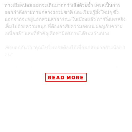
ทางเสียหน่อย ออกจะเดินมากกว่าเสียด้วยซ้ำ เทรลเป็นการ
ออกกำลังกายท่ามกลางธรรมชาติ และเรียนรู้สิ่งใหม่ๆ ซึ่ง
นอกจากจะอยู่นอกสวนสาธารณะในเมืองแล้ว การวิ่งเทรลยัง
เต็มไปด้วยความสนุก ที่ต้องอาศัยความอดทน ผจญกับความ
เหนื่อยล้า และที่สำคัญคือหามิตรภาพได้ระหว่างทาง
เขาบอกกันว่า “คุณไปวิ่งเทรลต้องได้เพื่อนกลับมาอย่างน้อย 1
คน”
เทรลคือการวิ่งผจญภัยในเส้นทางธรรมชาติ ไม่ว่าจะลุยป่า
ขึ้นภูเขา ฝ่าดงหญ้า น้ำตก และลำธาร เต็มไปด้วยอุปสรรค
READ MORE
ต่างๆ ไม่ว่าจะหิน ดิน โคลน และน้ำ ซึ่งหาไม่ได้ในสวน
สาธารณะ จึงเป็นความสนุกและท้าทายแก่นักวิ่งที่อยากลอง
อะไรใหม่ๆ กับระยะทางไกลมากขึ้น และการเตรียมตัวมาก
ขึ้นตามไปด้วย การวิ่งเทรลไม่ได้เริ่มต้นที่เส้นสตาร์ท แต่เริ่ม
ทันทีที่คุณกดสมัครและจ่ายเงิน อาการอยากออกไปวิ่งจะเริ่ม
มากระตุ้นให้รู้สึกว่าต้องออกไปซ้อมบ่อยขึ้น เพราะน้อยคนที่
ไม่ซ้อมแล้วสามารถจบได้ อย่างน้อยก็ไม่สนุกเท่ากับคน