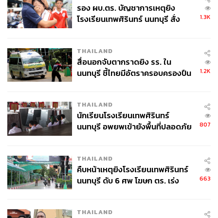
รอง ผบ.ตร. บัญชาการเหตุยิง
เพิ่มน้ำหนักที่ต้องแบกไปโดยไม่จำเป็น ฉะนั้นการจัดกระเป๋า
1.3K
โรงเรียนเทพศิรินทร์ นนทบุรี สั่ง
ให้เพียงพอทั้งน้ำและเจล หรืออย่างน้อยถ้าไม่มีเจล เวลาผ่าน
ค้นหา 2 รอบยืนยันไร้คนติดค้าง พบ
จุดให้น้ำควรเติมสารอาหารอย่างอื่นด้วย เช่น กล้วยหรือ
ศพปู่-ย่าที่บ้านพักผู้ก่อเหตุ
แตงโม การจัดกระเป๋าเป็นศิลปะอย่างหนึ่ง คนจัดกระเป๋าเก่งๆ
THAILAND
มักจะหยิบของที่เราไม่คาดคิดออกมาได้เสมอ
สื่อนอกจับตากราดยิง รร. ใน
1.2K
นนทบุรี ชี้ไทยมีอัตราครอบครองปืน
Must Have:
สูงในระดับต้นของภูมิภาค
เป้น้ำ
– ใส่น้ำให้เต็มกระเป๋า แล้วอย่าลืมแวะเติมให้เต็มทุกจุด
ให้น้ำ
THAILAND
เกลือแร่
– แยกใส่ขวดน้ำเล็กๆ หรือขวดน้ำแบบนิ่มก็ได้
นักเรียนโรงเรียนเทพศิรินทร์
เจล
– แหล่งพลังงานสำรองของร่างกาย ควรติดตัวไว้อย่าง
807
นนทบุรี อพยพเข้ายังพื้นที่ปลอดภัย
น้อย 1-2 ถุง เพิ่มได้ตามระยะทาง
ชั่วคราว หลังเหตุใช้อาวุธปืนภายใน
โรงเรียนคลี่คลาย
THAILAND
ลม: สภาพอากาศ
คืบหน้าเหตุยิงโรงเรียนเทพศิรินทร์
เราเปรียบลมดั่งสภาพอากาศ ซึ่งเป็นปัจจัยที่มนุษย์อย่างเรา
663
นนทบุรี ดับ 6 ศพ โฆษก ตร. เร่ง
ควบคุมไม่ได้ แต่ดันเป็นสิ่งที่นักวิ่งเทรลส่วนมากต้องเจอและ
สอบปมขโมยปืนปู่ก่อเหตุ
หลีกเลี่ยงไม่พ้นคือแดดร้อนๆ กลางศีรษะ โดยเฉพาะสนาม
แข่งในประเทศไทย ถ้าโชคดีอาจจะได้เจอฝนด้วย ฉะนั้นจึงไม่
THAILAND