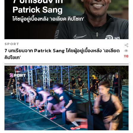
เฉอะแฉะ ซึ่งรองเท้าวิ่งเทรลส่วนใหญ่ออกแบบมาเพื่อพิชิต
อุปสรรคเหล่านี้ สังเกตได้จากใต้พื้นรองเท้าจะมีปุ่มไว้สำหรับ
ยึดเกาะหรือตะกุยพื้นดิน ความลึกตื้นมีผลแตกต่างกันไป ยิ่ง
ลึกมากก็สามารถยึดเกาะได้มาก ลองนึกภาพพื้นหนาๆ น้ำ
หนักก็จะมากขึ้น แต่ได้การซัพพอร์ตมากขึ้นด้วย ส่วนพวกพื้น
ตื้น ประสิทธิภาพในการยึดเกาะจะน้อยลงตามลำดับ พวกนี้จะ
เป็นประเภทไว้ทำความเร็ว เลยได้ความคล่องตัวมาเป็นข้อ
SPORT
7 บทเรียนจาก Patrick Sang โค้ชผู้อยู่เบื้องหลัง ‘เอเลียด
แลกเปลี่ยน
118
คิปโชเก’
อีกตัวช่วยที่สำคัญคือเทรกกิ้งโพล หรือไม้ค้ำเวลาเดินขึ้นลง
เขา มีคนสอนเราไว้ว่า ‘อย่าใช้ร่างกายท่อนบนและท่อนล่าง
พร้อมกัน เพราะถ้ามันหมดแล้วจะร่วงทั้งคู่’ ฉะนั้นช่วงที่ขายัง
เดินไหวให้ใช้ขาไปก่อน เมื่อไรต้องควักโพลออกมาคือช่วง
เวลาที่มือต้องออกแรง
Must Have:
รองเท้า
– เลือกรองเท้าให้ถูกสนาม อย่างน้อยไม่ควรใส่
รองเท้าวิ่งถนนไปวิ่งเทรล เพราะไม่ได้ออกแบบมาให้ยึดเกาะ
พื้นขนาดนั้น จะเป็นอันตรายแก่นักวิ่ง