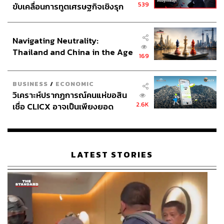
539
ขับเคลื่อนการทูตเศรษฐกิจเชิงรุก
ประกาศหุ้นส่วนยุทธศาสตร์ไทย –
อินโดนีเซีย
Navigating Neutrality:
Thailand and China in the Age
169
of a New Global Order
BUSINESS
/
ECONOMIC
วิเคราะห์ปรากฏการณ์คนแห่ขอสิน
2.6K
เชื่อ CLICX อาจเป็นเพียงยอด
ภูเขาน้ำแข็ง ของปัญหาหนี้ครัว
ไฟ: ร่างกายและพลังใจ
เรือนไทยที่ถูกซุกไว้
เราเปรียบไฟเสมือนร่างกายและพลังใจ สุดท้ายเมื่ออุปกรณ์
พร้อม ขาดไม่ได้เลยคือการเตรียมร่างกายไปเทรล บางคนวิ่ง
LATEST STORIES
แต่บนถนนมา ไม่เคยซ้อมวิ่งขึ้นเขามาก่อน ถามว่าจะวิ่งได้
ไหม ได้ครับ แต่จะสนุกหรือเปล่านั่นก็อีกเรื่อง เพราะการวิ่ง
(หรือเดินเสียส่วนใหญ่) บนเขาตามความสูงชันดันใช้กล้าม
เนื้อไม่เหมือนกับการวิ่งบนทางราบ เมื่อคุณไม่เคยฝึกหรือลอง
สัมผัสกับความชัน กล้ามเนื้อส่วนนั้นอาจจะยังไม่แข็งแรงเท่า
ที่ควร พอฝืนไปลงแข่งอาจเกิดการบาดเจ็บตามมาได้ แล้วการ