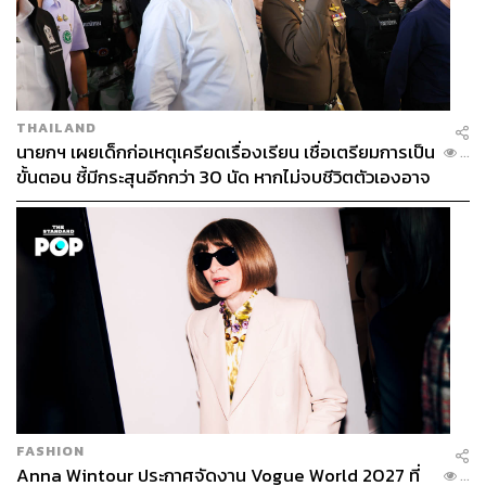
เอาไปใช้กันดูนะครับ
TAGS:
Trail Running
วิ่ง
การวิ่งเทรล
THAILAND
นายกฯ เผยเด็กก่อเหตุเครียดเรื่องเรียน เชื่อเตรียมการเป็น
...
ขั้นตอน ชี้มีกระสุนอีกกว่า 30 นัด หากไม่จบชีวิตตัวเองอาจ
สูญเสียเพิ่ม
3.4K
ABOUT THE AUTHOR
นพรัตน์ มนต์ชัยธนพัฒน์
ชีวิตธรรมดาเป็นนักเขียน อาศัยเรียนรู้ตัวเอง
ผ่านการวิ่ง พอเริ่มเห็นชีวิตจึงหันมาปลูกต้นไม้
ใช้เวลาที่เหลือคลุกคลีอยู่กับรองเท้าทางเพจ
FASHION
Neighborfoot.
Anna Wintour ประกาศจัดงาน Vogue World 2027 ที่
...