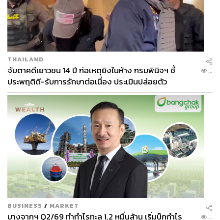
วิ่งครั้งแรกจะไม่สนุกอีกต่อไป ฉะนั้นจะไปทั้งที เตรียมตัว
(และเตรียมใจ) ให้ดีหน่อย อย่างน้อยเสียเหงื่อแล้วแต่ยิ้มออกก็
ดีกว่าไม่ใช่เหรอครับ
การเตรียมร่างกายไปเทรลทำได้หลายวิธี หัวใจสำคัญของ
THAILAND
การวิ่งเทรลอยู่ที่ความทนทาน (Endurance) เราอาจซ้อมวิ่ง
จับตาคดีเยาวชน 14 ปี ก่อเหตุยิงในห้าง กรมพินิจฯ ชี้
...
บนถนนตามปกติ แต่เพิ่มการฝึกซ้อมกับความชันเข้าไปด้วย
ประพฤติดี-รับการรักษาต่อเนื่อง ประเมินปล่อยตัว
อย่างน้อยสัปดาห์ละ 2-3 ครั้ง อาจซ้อมกับลู่วิ่งโดยปรับความ
ชันขึ้นเล็กน้อยสัก 15 องศา เพื่อให้ขาเริ่มชินและลิ้มรส
แรงดึงดูดของโลก ถ้าใครไม่ชอบวิ่งบนลู่ จะออกมาพิชิต
ความชันอย่างเนินสะพานหรือบันไดสูงๆ ก็ได้ครับ แม้แต่กา
รสควอชอยู่กับบ้านในวันที่ไม่ได้ออกไปวิ่งก็ช่วยเพิ่มกำลังขา
ได้เช่นกัน
ทั้งนี้สิ่งสุดท้ายคือความอดทนและกำลังใจ อย่างแรกนี้ต้องขุด
เอาจากส่วนลึกในร่างกายหน่อย ความอดทนและวินัยเป็น
ของที่คุณจะได้มาคู่กันเมื่อขยันซ้อม ส่วนอย่างหลังสามารถ
หาเอาระหว่างทางได้ อย่าลืมคำแรกที่เราบอกไว้สิครับ “ไปวิ่ง
BUSINESS
/
MARKET
เทรลต้องได้เพื่อนกลับมาอย่างน้อย 1 คน”
บางจากฯ Q2/69 ทำกำไรทะลุ 1.2 หมื่นล้าน เริ่มบุ๊กกำไร
...