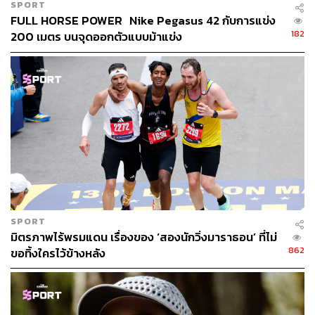
SPORT
เทรกกิ้งโพล
– ตัวช่วยเวลาขึ้นลงเขา ไม่จำเป็นต้องหยิบมาใช้
FULL HORSE POWER Nike Pegasus 42 กับการแข่ง
ตลอดทาง อย่าลืมว่ากำลังหลักอยู่ที่ขา
182
200 เมตร บนจุดออกตัวแบบม้าแข่ง
ไฟติดหัว
– เทรลบางระยะอาจเริ่มสตาร์ทตั้งแต่ฟ้ายังไม่สาง
ดังนั้นไฟติดหัวสำคัญมาก ความสว่างของไฟแปรผันกับความ
ปลอดภัยของนักวิ่ง
SPORT
มิตรภาพไร้พรมแดน เรื่องของ ‘สองนักวิ่งมาราธอน’ ที่ไม่
862
ขอทิ้งใครไว้ข้างหลัง