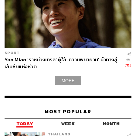
น้ำ: พลังงาน
เราเปรียบน้ำดั่งพลังงานในร่างกาย เพราะการวิ่งเทรลค่อน
ข้างเปลืองพลังงานมากกว่าบนถนน เนื่องจากมีอุปสรรคใหญ่
คือความชันที่ปราบเซียนมานักต่อนัก ยังไม่รวมสภาพอากาศ
ที่ทำให้ร่างกายสูญเสียน้ำมากกว่าปกติ ดังนั้นจึงไม่ควรปล่อย
ให้ร่างกายขาดน้ำและเกลือแร่ สองอย่างนี้ควรบาลานซ์ให้ดี
เพื่อไม่ให้ร่างกายเกิดอาการตะคริว รวมถึงเจลพลังงานที่
SPORT
ร่างกายสามารถดึงไปใช้ได้ทันที ไปจนถึงแหล่งพลังงาน
Yao Miao ‘ราชินีวิ่งเทรล’ ผู้ใช้ ‘ความพยายาม’ นำทางสู่
คาร์โบไฮเดรตที่ควรเติมมาก่อนวิ่งแล้วจำนวนหนึ่ง การวิ่ง
703
เส้นชัยแห่งชีวิต
เทรลระยะไกลจึงเป็นเรื่องของการวางแผนและรักษา
บาลานซ์สารอาหารในร่างกายให้ไม่ขาดอยู่เสมอ อุปกรณ์ที่
MORE
จำเป็นและควรมีคือเป้น้ำ หลายสนามกำหนดปริมาณที่บรรจุ
น้ำในเป้ด้วย เพราะทีมงานไม่สามารถเข้าไปตั้งจุดให้น้ำได้
ตลอดเส้นทางเหมือนกับบนถนน
MOST POPULAR
เป้น้ำมีให้เลือกหลายแบบแล้วแต่การใช้งาน สำหรับนักวิ่ง
เทรลเริ่มต้นระยะยังไม่มากอาจไม่ต้องใช้เป้ใบใหญ่หรือช่อง
TODAY
WEEK
MONTH
สัมภาระมากมาย จะกลายเป็นภาระเปล่าๆ มีให้เลือกแบบที่
เป็นสายรัดเอวด้วย แต่จำไว้ว่ายิ่งพกอะไรติดตัวไปมากก็ยิ่ง
THAILAND