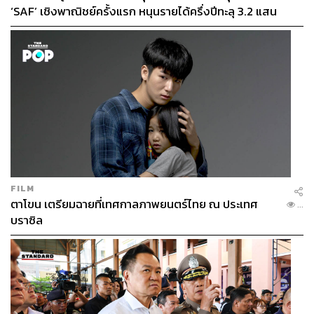
‘SAF’ เชิงพาณิชย์ครั้งแรก หนุนรายได้ครึ่งปีทะลุ 3.2 แสน
ล้าน
พิสูจน์อักษร: พรนภัส ชำนาญค้า
FYI
มีสูตรคำนวณง่ายๆ เพื่อช่วยแปลงระยะทางเทรลตาม
ความชันให้เป็นเส้นทางราบ เพราะบางคนอาจเข้าใจ
ผิดว่าระยะทางเท่ากัน ทำไมฉันจะวิ่งไม่ได้ แต่ทางเทร
ลมีความชันขึ้นลงตลอดเส้นทาง เราสามารถคำนวณ
ให้นักวิ่งรู้คร่าวๆ ว่าแต่ละเส้นทางควรใช้เวลาวิ่ง
ประมาณเท่าไร สูตรนี้คือ
FILM
ตาโขน เตรียมฉายที่เทศกาลภาพยนตร์ไทย ณ ประเทศ
...
‘ระยะทางเทรล + (ความชันเฉลี่ยรวม (Elevation Gain)
บราซิล
/100) = ระยะทางราบโดยประมาณ’
สมมติว่าระยะที่เราลงประมาณ 25 กิโลเมตร มีความ
ชันเฉลี่ยรวม 1,000 เมตร แสดงว่าเมื่อเทียบกับทางราบ
แล้วเราอาจต้องวิ่งไกลถึง 35 กิโลเมตรเลยทีเดียว ลอง