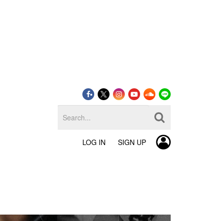
LOG IN
SIGN UP