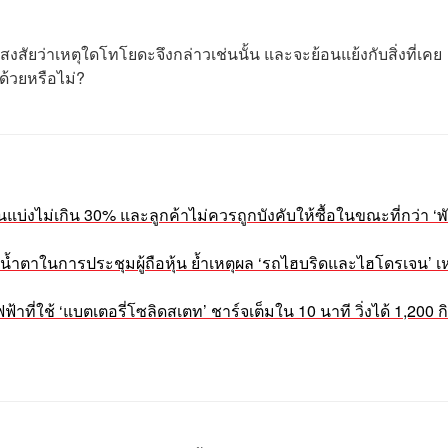
สัยว่าเหตุใดโทโยดะจึงกล่าวเช่นนั้น และจะย้อนแย้งกับสิ่งที่เคย
ด้วยหรือไม่?
บ่งไม่เกิน 30% และลูกค้าไม่ควรถูกบังคับให้ซื้อในขณะที่กว่า ‘พ
น้ำตาในการประชุมผู้ถือหุ้น ย้ำเหตุผล ‘รถไฮบริดและไฮโดรเจน’ 
ฟ้าที่ใช้ ‘แบตเตอรี่โซลิดสเตท’ ชาร์จเต็มใน 10 นาที วิ่งได้ 1,200 ก