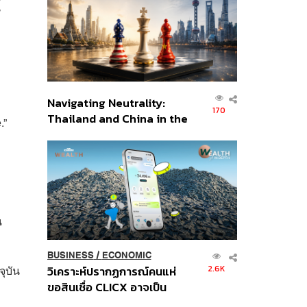
้
อินโดนีเซีย
Navigating Neutrality:
170
Thailand and China in the
.”
Age of a New Global
Order
น
BUSINESS
/
ECONOMIC
จุบัน
2.6K
วิเคราะห์ปรากฏการณ์คนแห่
ขอสินเชื่อ CLICX อาจเป็น
เพียงยอดภูเขาน้ำแข็ง ของ