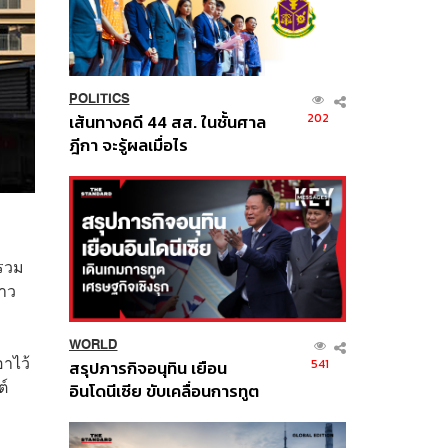
POLITICS
202
เส้นทางคดี 44 สส. ในชั้นศาล
ฎีกา จะรู้ผลเมื่อไร
 รวม
่าว
WORLD
าไว้
541
สรุปภารกิจอนุทิน เยือน
ต์
อินโดนีเซีย ขับเคลื่อนการทูต
เศรษฐกิจเชิงรุก ประกาศหุ้น
ส่วนยุทธศาสตร์ไทย –