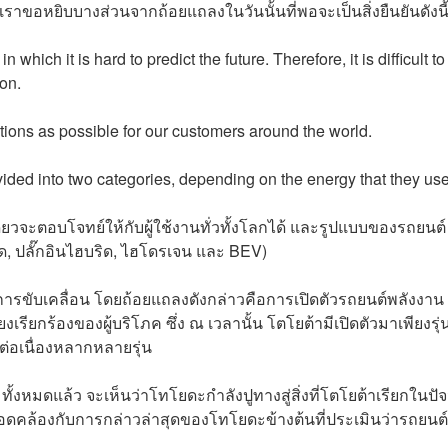
เราขอหยิบบางส่วนจากถ้อยแถลงในวันนั้นที่พอจะเป็นสิ่งยืนยันดังนี
 which it is hard to predict the future. Therefore, it is difficult to
on.
ions as possible for our customers around the world.
ivided into two categories, depending on the energy that they use
ดียวจะตอบโจทย์ให้กับผู้ใช้งานทั่วทั้งโลกได้ และรูปแบบของรถยนต์
ด, ปลั๊กอินไฮบริด, ไฮโดรเจน และ BEV)
ารขับเคลื่อน โดยถ้อยแถลงดังกล่าวคือการเปิดตัวรถยนต์พลังงาน
รียกร้องของผู้บริโภค ซึ่ง ณ เวลานั้น โตโยต้ามีเปิดตัวมาเพียงรุ่
งต่อเนื่องหลากหลายรุ่น
 ทั้งหมดแล้ว จะเห็นว่าโทโยดะกำลังปูทางสู่สิ่งที่โตโยต้าเรียกในปัจ
 สอดคล้องกับการกล่าวล่าสุดของโทโยดะข้างต้นที่ประเมินว่ารถยนต์