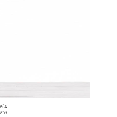
โตโย
อสาร