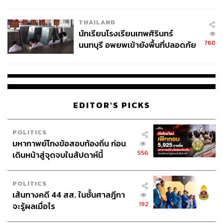
ผลิต 8.3 ล้าน สู่ข้อพิพาท ‘มา
เวลล์ฯ’ ฟ้อง ‘โทน บางแค’ ผิดนัด
THAILAND
จ่ายหนี้-แอบระบุแบรนด์
นักเรียนโรงเรียนเทพศิรินทร์
760
นนทบุรี อพยพเข้ายังพื้นที่ปลอดภัย
ชั่วคราว หลังเหตุใช้อาวุธปืนภายใน
โรงเรียนคลี่คลาย
EDITOR'S PICKS
POLITICS
มหากาพย์โกงข้อสอบท้องถิ่น ก่อน
556
เดินหน้าสู่จุดจบในสัปดาห์นี้
POLITICS
เส้นทางคดี 44 สส. ในชั้นศาลฎีกา
192
จะรู้ผลเมื่อไร