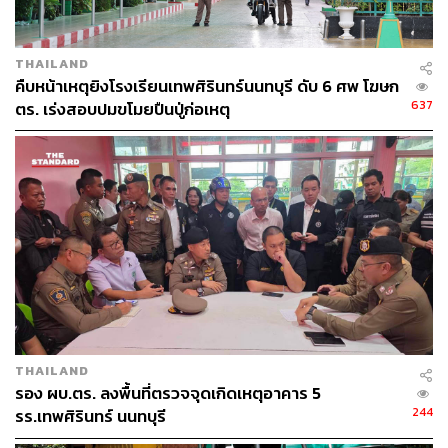
THAILAND
คืบหน้าเหตุยิงโรงเรียนเทพศิรินทร์นนทบุรี ดับ 6 ศพ โฆษก
637
ตร. เร่งสอบปมขโมยปืนปู่ก่อเหตุ
THAILAND
รอง ผบ.ตร. ลงพื้นที่ตรวจจุดเกิดเหตุอาคาร 5
244
รร.เทพศิรินทร์ นนทบุรี