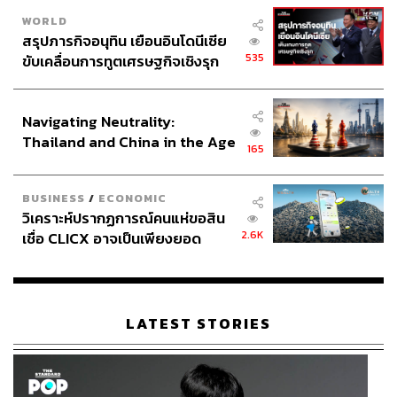
WORLD
สรุปภารกิจอนุทิน เยือนอินโดนีเซีย
535
ขับเคลื่อนการทูตเศรษฐกิจเชิงรุก
ประกาศหุ้นส่วนยุทธศาสตร์ไทย –
อินโดนีเซีย
Navigating Neutrality:
Thailand and China in the Age
165
of a New Global Order
BUSINESS
/
ECONOMIC
วิเคราะห์ปรากฏการณ์คนแห่ขอสิน
2.6K
เชื่อ CLICX อาจเป็นเพียงยอด
ภูเขาน้ำแข็ง ของปัญหาหนี้ครัว
เรือนไทยที่ถูกซุกไว้
LATEST STORIES