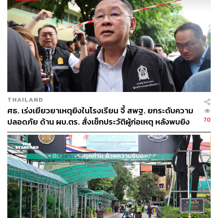
THAILAND
ศธ. เร่งเยียวยาเหตุยิงในโรงเรียน จี้ สพฐ. ยกระดับความ
70
ปลอดภัย ด้าน ผบ.ตร. สั่งเช็กประวัติผู้ก่อเหตุ หลังพบยิง
จุดตายแม่นยำ