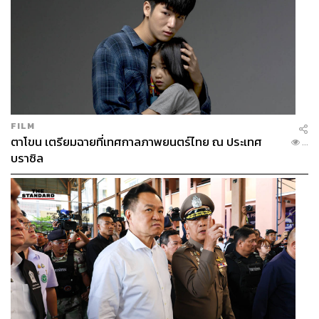
FILM
ตาโขน เตรียมฉายที่เทศกาลภาพยนตร์ไทย ณ ประเทศ
...
บราซิล