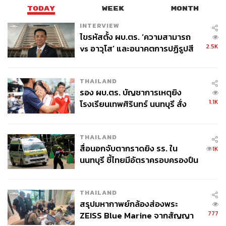
TODAY
WEEK
MONTH
INTERVIEW
ไขรหัสตั้ง ผบ.ตร. ‘ความสามารถ
2.5K
vs อาวุโส’ และอนาคตการปฏิรูปสี
กากี กับ พล.ต.อ. เอก อังสนานนท์
THAILAND
รอง ผบ.ตร. บัญชาการเหตุยิง
1.1K
โรงเรียนเทพศิรินทร์ นนทบุรี สั่ง
ค้นหา 2 รอบยืนยันไร้คนติดค้าง พบ
ศพปู่-ย่าที่บ้านพักผู้ก่อเหตุ
THAILAND
สื่อนอกจับตากราดยิง รร. ใน
1K
นนทบุรี ชี้ไทยมีอัตราครอบครองปืน
สูงในระดับต้นของภูมิภาค
THAILAND
สรุปมหากาพย์กล้องส่องพระ
777
ZEISS Blue Marine จากสัญญา