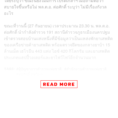
โดยระบุว่า ขณะนี้ยังไม่มีการโปรดเกล้าฯ เมื่อถามต่อว่า
สบายใจขึ้นหรือไม่ พล.ต.อ. ต่อศักดิ์ ระบุว่า ไม่มีเรื่องกังวล
อะไร
ขณะที่วานนี้ (27 กันยายน) เวลาประมาณ 23.30 น. พล.ต.อ.
ต่อศักดิ์ นำกำลังตำรวจ 191 สถานีตำรวจภูธรเมืองนครปฐม
เข้าตรวจสอบบ้านแห่งหนึ่งที่มีข้อมูลว่าเป็นแหล่งพักยาเสพติด
ของเครือข่ายค้ายาเสพติด พร้อมตรวจยึดของกลางยาบ้า 15
ล้านเม็ด เฮโรอีน 443 แท่ง ไอซ์ 420 กิโลกรัม และยาเสพติด
ประเภทแฮปปี้วอเตอร์และยาไฟว์ไฟว์อีกจำนวนมาก
TAGS:
ผู้บัญชาการตำรวจแห่งชาติ
สำนักงานตำรวจแห่งชาติ
ต่อศักดิ์ สุขวิมล
READ MORE