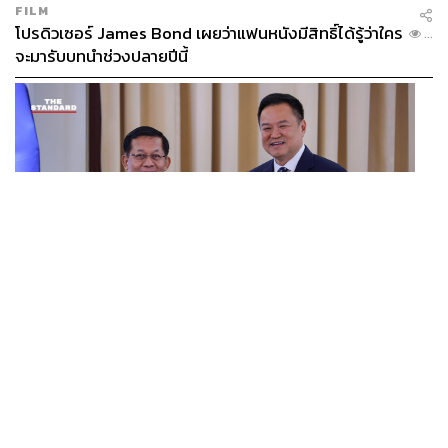
FILM
โปรดิวเซอร์ James Bond เผยว่าแฟนหนังมีสิทธิ์ได้รู้ว่าใคร
...
จะมารับบทนำช่วงปลายปีนี้
WORLD
อนุทิน-มินอ่องหล่าย ออกแถลงการณ์ร่วม หนุนความร่วม
...
มือรอบด้าน ยกระดับปราบอาชญากรรมข้ามชาติ แก้ปัญหา
หมอกควัน-มลพิษทางน้ำ