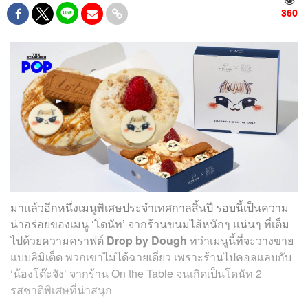
360
มาแล้วอีกหนึ่งเมนูพิเศษประจำเทศกาลสิ้นปี รอบนี้เป็นความ
น่าอร่อยของเมนู ‘โดนัท’ จากร้านขนมไส้หนักๆ แน่นๆ ที่เต็ม
ไปด้วยความคราฟต์
Drop by Dough
ทว่าเมนูนี้ที่จะวางขาย
แบบลิมิเต็ด พวกเขาไม่ได้ฉายเดี่ยว เพราะร้านไปคอลแลบกับ
‘น้องโต๊ะจัง’ จากร้าน On the Table จนเกิดเป็นโดนัท 2
รสชาติพิเศษที่น่าสนุก