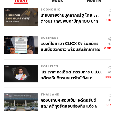
TODAY
WEEK
MONTH
ECONOMIC
เทียบรายจ่ายบุคลากรรัฐ ไทย vs.
1.1K
ต่างประเทศ: พบภาษีทุก 100 บาท
ของคนไทยใช้ไปกับข้าราชการเฉียด
40 บาท
BUSINESS
แบงก์ไร้สาขา CLICX ปิดรับสมัคร
0.9K
สินเชื่อชั่วคราว พร้อมส่งสัญญาณ
เตือนกลุ่มกู้เงินผิดวัตถุประสงค์-ให้
ข้อมูลเท็จ เตรียมดำเนินคดีเด็ดขาด
POLITICS
‘ประภาศ คงเอียด’ กรรมการ ป.ป.ช.
565
อดีตอธิบดีกรมธนารักษ์ ถึงแก่
อนิจกรรม
THAILAND
กองปราบฯ สอบเข้ม ‘อดีตอธิบดี
517
สถ.’ คดีทุจริตสอบท้องถิ่น แจ้ง 6
ข้อหาหนัก จ่อชง ป.ป.ช. 12 ส.ค. นี้