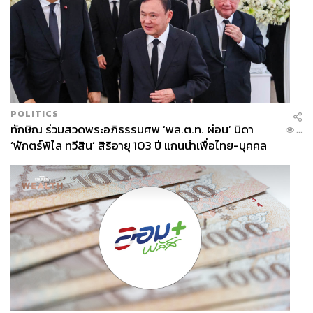
POLITICS
ทักษิณ ร่วมสวดพระอภิธรรมศพ ‘พล.ต.ท. ผ่อน’ บิดา
...
‘พักตร์พิไล ทวีสิน’ สิริอายุ 103 ปี แกนนำเพื่อไทย-บุคคล
หลากวงการร่วมอาลัย