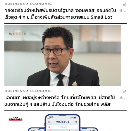
BUSINESS
/
ECONOMIC
คลังเตรียมจำหน่ายพันธบัตรรัฐบาล ‘ออมพลัส’ รอบถัดไป
...
เร็วสุด 4 ก.ย.นี้ อาจเพิ่มสัดส่วนการขายแบบ Small Lot
First มากขึ้น
BUSINESS
/
ECONOMIC
‘เอกนิติ’ เผยอยู่ระหว่างหารือ ‘ไทยเที่ยวไทยพลัส’ มีสิทธิใช้
...
งบจากเงินกู้ 4 แสนล้าน มั่นใจงบต่อ ‘ไทยช่วยไทย พลัส’
เฟส 2 มีเพียงพอ