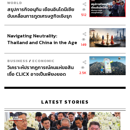
WORLD
สรุปภารกิจอนุทิน เยือนอินโดนีเซีย
512
ขับเคลื่อนการทูตเศรษฐกิจเชิงรุก
ประกาศหุ้นส่วนยุทธศาสตร์ไทย –
อินโดนีเซีย
Navigating Neutrality:
Thailand and China in the Age
149
of a New Global Order
BUSINESS
/
ECONOMIC
วิเคราะห์ปรากฏการณ์คนแห่ขอสิน
2.5K
เชื่อ CLICX อาจเป็นเพียงยอด
ภูเขาน้ำแข็ง ของปัญหาหนี้ครัว
เรือนไทยที่ถูกซุกไว้
LATEST STORIES