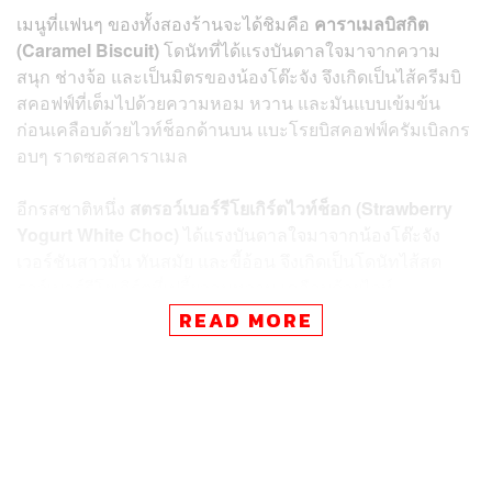
เมนูที่แฟนๆ ของทั้งสองร้านจะได้ชิมคือ
คาราเมลบิสกิต
(Caramel Biscuit)
โดนัทที่ได้แรงบันดาลใจมาจากความ
สนุก ช่างจ้อ และเป็นมิตรของน้องโต๊ะจัง จึงเกิดเป็นไส้ครีมบิ
สคอฟฟ์ที่เต็มไปด้วยความหอม หวาน และมันแบบเข้มข้น
ก่อนเคลือบด้วยไวท์ช็อกด้านบน แบะโรยบิสคอฟฟ์ครัมเบิลกร
อบๆ ราดซอสคาราเมล
อีกรสชาติหนึ่ง
สตรอว์เบอร์รีโยเกิร์ตไวท์ช็อก (Strawberry
Yogurt White Choc)
ได้แรงบันดาลใจมาจากน้องโต๊ะจัง
เวอร์ชันสาวมั่น ทันสมัย และขี้อ้อน จึงเกิดเป็นโดนัทไส้สต
รอว์เบอร์รีโยเกิร์ตที่เปรี้ยวอมหวาน เคลือบด้วยไวท์
ช็อกโกแลตด้านนอก โรยด้วยวานิลลาครัมเบิล และท็อ
READ MORE
ปด้วยสตรอว์เบอร์รีสดลูกใหญ่
ทั้งสองเมนูพิเศษจะวางขายถึงวันที่ 15 มกราคม 2566 ราคา
ชิ้นละ 135 บาท (กล่อง 4 ชิ้น 459 บาท) สามารถซื้อได้ที่ On
the Table
ทั้งหมด 6 สาขา ได้แก่ สยามเซ็นเตอร์, เซ็นทรัล
เวิลด์, สามย่านมิตรทาวน์, เซ็นทรัล พระราม 9, เซ็นทรัล