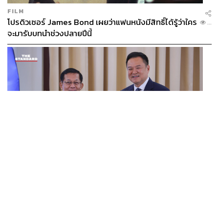
FILM
โปรดิวเซอร์ James Bond เผยว่าแฟนหนังมีสิทธิ์ได้รู้ว่าใคร
...
จะมารับบทนำช่วงปลายปีนี้
WORLD
อนุทิน-มินอ่องหล่าย ออกแถลงการณ์ร่วม หนุนความร่วม
...
มือรอบด้าน ยกระดับปราบอาชญากรรมข้ามชาติ แก้ปัญหา
หมอกควัน-มลพิษทางน้ำ