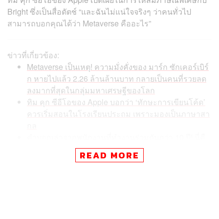
Bright ซึ่งเป็นสื่อดัตช์ “และฉันไม่แน่ใจจริงๆ ว่าคนทั่วไป
สามารถบอกคุณได้ว่า Metaverse คืออะไร”
ข่าวที่เกี่ยวข้อง:
Metaverse เป็นเหตุ! ความมั่งคั่งของ มาร์ก ซักเคอร์เบิร์
ก หายไปแล้ว 2.26 ล้านล้านบาท กลายเป็นคนที่รวยลด
ลงมากที่สุดในกลุ่มมหาเศรษฐีของโลก
ทิม คุก ซีอีโอของ Apple บอกว่า ‘ทักษะการเขียนโค้ด’
ควรเริ่มสอนในโรงเรียนประถม เพราะมองเป็นภาษาสา
กล
คำบอกเล่าจากพนักงานที่ทำงานร่วมกันกว่า 10 ปี! นี่คื
อสิ่งที่ สตีฟ จ็อบส์ สอนพนักงานหากต้องการเดินไปบนห
READ MORE
นทางแห่งความสำเร็จ
คำว่า Metaverse ถูกกล่าวถึงเพียงครั้งเดียวในระหว่างการ
รายงานผลประกอบการของ Apple ในขณะที่ Meta นั้นใช้คำ