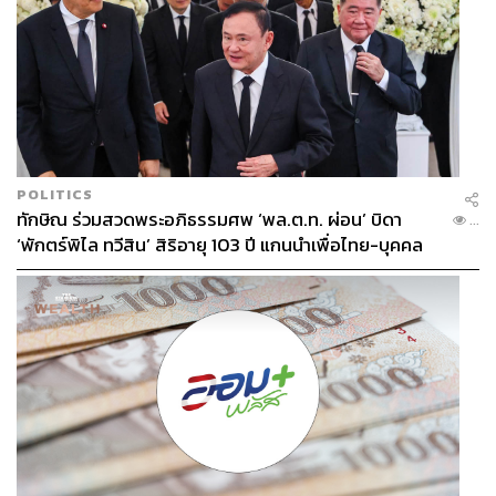
POLITICS
ทักษิณ ร่วมสวดพระอภิธรรมศพ ‘พล.ต.ท. ผ่อน’ บิดา
...
‘พักตร์พิไล ทวีสิน’ สิริอายุ 103 ปี แกนนำเพื่อไทย-บุคคล
หลากวงการร่วมอาลัย