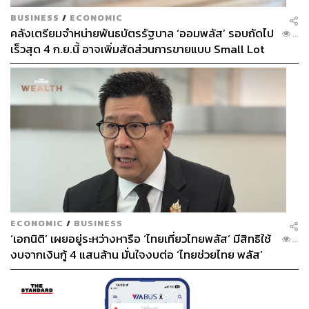
BUSINESS
/
ECONOMIC
คลังเตรียมจำหน่ายพันธบัตรรัฐบาล ‘ออมพลัส’ รอบถัดไป
...
เร็วสุด 4 ก.ย.นี้ อาจเพิ่มสัดส่วนการขายแบบ Small Lot
First มากขึ้น
ECONOMIC
/
BUSINESS
‘เอกนิติ’ เผยอยู่ระหว่างหารือ ‘ไทยเที่ยวไทยพลัส’ มีสิทธิใช้
...
งบจากเงินกู้ 4 แสนล้าน มั่นใจงบต่อ ‘ไทยช่วยไทย พลัส’
เฟส 2 มีเพียงพอ