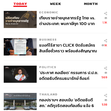
TODAY
WEEK
MONTH
ECONOMIC
เทียบรายจ่ายบุคลากรรัฐ ไทย vs.
1.1K
ต่างประเทศ: พบภาษีทุก 100 บาท
ของคนไทยใช้ไปกับข้าราชการเฉียด
40 บาท
BUSINESS
แบงก์ไร้สาขา CLICX ปิดรับสมัคร
1K
สินเชื่อชั่วคราว พร้อมส่งสัญญาณ
เตือนกลุ่มกู้เงินผิดวัตถุประสงค์-ให้
ข้อมูลเท็จ เตรียมดำเนินคดีเด็ดขาด
POLITICS
‘ประภาศ คงเอียด’ กรรมการ ป.ป.ช.
569
อดีตอธิบดีกรมธนารักษ์ ถึงแก่
อนิจกรรม
THAILAND
กองปราบฯ สอบเข้ม ‘อดีตอธิบดี
538
สถ.’ คดีทุจริตสอบท้องถิ่น แจ้ง 6