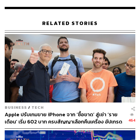
“ฉันคิดว่า AR เป็นเทคโนโลยีที่ลึกซึ้งซึ่งจะส่งผลต่อทุกสิ่งทุก
อย่าง” คุกกล่าวในการให้สัมภาษณ์กับ Bright “ลองนึกภาพว่า
จู่ๆ ก็สามารถสอนด้วย AR และสาธิตสิ่งต่างๆ แบบนั้นได้ หรือ
RELATED STORIES
ทางการแพทย์ เป็นต้น อย่างที่ฉันบอกไป เราจะมองย้อนกลับ
ไปและคิดว่าครั้งหนึ่งเราเคยอยู่โดยปราศจาก AR ได้อย่างไร”
คุกย้ำว่าการเข้าไปในโลกเสมือนจริงไม่ใช่วิธีการที่จะนำชีวิต
ทั้งหมดเข้าไปอยู่ เพราะ ‘VR มีไว้สำหรับช่วงเวลาปกติ แต่
ไม่ใช่วิธีสื่อสารที่ดี ฉันไม่ได้ต่อต้าน แต่นั่นคือวิธีที่ฉันมอง
มัน’
ทิศทางของคุกสอดคล้องไปกับแม่ทัพของยักษ์เทคอื่นๆ เช่น
เอริก ชมิดต์ อดีตซีอีโอของ Google ที่ตั้งข้อสังเกตว่า “ไม่มี
ข้อตกลงว่า Metaverse คืออะไร” หรือ ซีอีโอของ Snap ที่เห็น
BUSINESS
/
TECH
ว่า Metaverse นั้นยังคลุมเครือและเป็นเรื่องสมมติ ดังนั้นเขา
Apple ปรับเกมขาย iPhone จาก ‘ซื้อขาด’ สู่เช่า ‘ราย
จึงจะผลักดัน AR มากกว่า
464
เดือน’ เริ่ม 602 บาท ครบสัญญาเลือกคืนเครื่อง อัปเกรด
หรือจ่ายเพิ่มเพื่อเก็บไว้
อ้างอิง: