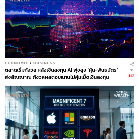
https://www.rtlnieuws.nl/tech/artikel/5336713/apple-c
eo-topman-tim-cook-interview-augmented-reality-ond
erwijs-programmeren
https://www.businessinsider.com/tim-cook-apple-avoi
ds-term-metaverse-facebook-2022-10
https://www.cnbc.com/2022/10/03/apple-ceo-tim-coo
k-doesnt-like-metaverse-prefers-augmented-reality.ht
ml
ECONOMIC
/
BUSINESS
ตลาดเริ่มกังวล หลังเงินลงทุน AI พุ่งสูง ‘หุ้น-พันธบัตร’
142
ส่งสัญญาณ กังวลผลตอบแทนไม่คุ้มเม็ดเงินลงทุน
สามารถติดตาม THE STANDARD WEALTH
ผ่านแอปพลิเคชันต่างๆ ที่คุณสะดวกหรือใช้งานอยู่แล้วได้เลย
TAGS:
Tim Cook
Mark Zuckerberg
มาร์ก ซักเคอร์เบิร์ก
Metaverse
Meta
ทิม คุก
เมตาเวิร์ส