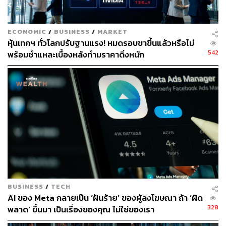
ECONOMIC
/
BUSINESS
/
MARKET
หุ้นเทคฯ ทั่วโลกปรับฐานแรง! หมดรอบขาขึ้นแล้วหรือไม่
542
พร้อมชำแหละเบื้องหลังทำมราคาดิ่งหนัก
67
ABOUT THE AUTHOR
ถนัดกิจ จันกิเสน
Content Creator ประจำกองบรรณาธิการ
THE STANDARD WEALTH ผู้เสพติดโลก
ธุรกิจ การตลาด เทคโนโลยี และชอบสำรวจ
โลกออฟไลน์และออนไลน์มาถอดรหัสความ
เคลื่อนไหวให้เป็นเรื่องเข้าใจง่าย สนุก และได้
ไอเดียใหม่ๆ
BUSINESS
/
TECH
AI ของ Meta กลายเป็น ‘ฝันร้าย’ ของผู้ลงโฆษณา ถ้า ‘ผิด
328
พลาด’ ขึ้นมา เป็นเรื่องของคุณ ไม่ใช่ของเรา