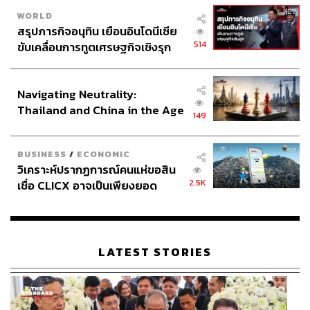
WORLD
สรุปภารกิจอนุทิน เยือนอินโดนีเซีย
514
ขับเคลื่อนการทูตเศรษฐกิจเชิงรุก
ประกาศหุ้นส่วนยุทธศาสตร์ไทย –
อินโดนีเซีย
Navigating Neutrality:
Thailand and China in the Age
149
of a New Global Order
BUSINESS
/
ECONOMIC
วิเคราะห์ปรากฏการณ์คนแห่ขอสิน
2.5K
เชื่อ CLICX อาจเป็นเพียงยอด
ภูเขาน้ำแข็ง ของปัญหาหนี้ครัว
เรือนไทยที่ถูกซุกไว้
LATEST STORIES