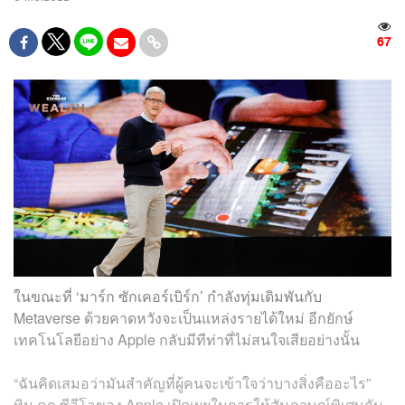
67
ในขณะที่ ‘มาร์ก ซักเคอร์เบิร์ก’ กำลังทุ่มเดิมพันกับ
Metaverse ด้วยคาดหวังจะเป็นแหล่งรายได้ใหม่ อีกยักษ์
เทคโนโลยีอย่าง Apple กลับมีทีท่าที่ไม่สนใจเสียอย่างนั้น
“ฉันคิดเสมอว่ามันสำคัญที่ผู้คนจะเข้าใจว่าบางสิ่งคืออะไร”
ทิม คุก ซีอีโอของ Apple เปิดเผยในการให้สัมภาษณ์พิเศษกับ