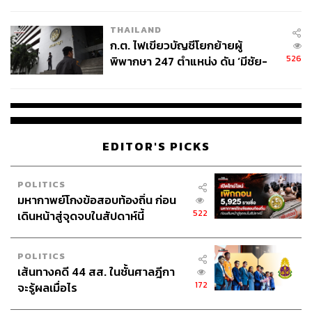
ข้อหาหนัก จ่อชง ป.ป.ช. 12 ส.ค. นี้
THAILAND
ก.ต. ไฟเขียวบัญชีโยกย้ายผู้
526
พิพากษา 247 ตำแหน่ง ดัน ‘มีชัย-
สรรพวิทย์’ คุมศาลอาญา-แพ่ง ‘วิธู
ร’ นั่งประธานศาลอุทธรณ์
EDITOR'S PICKS
POLITICS
มหากาพย์โกงข้อสอบท้องถิ่น ก่อน
522
เดินหน้าสู่จุดจบในสัปดาห์นี้
POLITICS
เส้นทางคดี 44 สส. ในชั้นศาลฎีกา
172
จะรู้ผลเมื่อไร