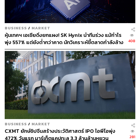
ซื้อขายในตลาดหลักทรัพย์แห่งประเทศไทยวันที่ 10
พฤษภาคมนี้
“สำหรับการจองหุ้น IPO ของนักลงทุนรายย่อยที่เป็นบุคคล
BUSINESS
/
MARKET
ธรรมดา สัญชาติไทย แนะนำให้ทำธุรกรรมผ่านออนไลน์
หุ้นเทคฯ เอเชียดิ่งยกแผง! SK Hynix นำทีมร่วง แม้กำไร
100% เพื่อเป็นการป้องกันการแพร่ระบาดของโควิด-19 ด้วย
408
พุ่ง 557% แต่ยังต่ำกว่าคาด นักวิเคราะห์ชี้ตลาดกำลังล้าง
และเพื่ออำนวยความสะดวกใหักับนักลงทุนเอง”
‘ฟองสบู่’ AI
สำหรับการจัดสรรหุ้นให้นักลงทุนสถาบัน TIDLOR และผู้ถือ
หุ้นเดิมที่เสนอขายหุ้นสามัญในครั้งนี้ ได้ร่วมลงนามใน
สัญญาลงทุนในหุ้นกับนักลงทุนสถาบันคุณภาพที่มีชื่อเสียงทั้ง
ในประเทศไทยและในต่างประเทศที่เป็น Cornerstone
Investors รวม 32 ราย โดยคิดเป็นมูลค่ารวมกว่า 22,800
ล้านบาท ที่ราคา 36.50 บาท ซึ่งเป็นราคาสูงสุดของช่วงราคา
เสนอขายหุ้นเบื้องต้น หรือคิดเป็นประมาณ 69.0% ของ
จำนวนหุ้นที่เสนอขายในครั้งนี้ (ไม่รวมการจัดสรรหุ้นส่วน
เกิน)
BUSINESS
/
MARKET
CXMT ยักษ์ชิปจีนสร้างประวัติศาสตร์ IPO ไอพีโอพุ่ง
281
472% วันแรก มาร์เก็ตแคปทะลุ 3.3 ล้านล้านหยวน
ทั้งนี้ IPO ของหุ้น TIDLOR จะมีมูลค่าการเสนอขายรวมไม่