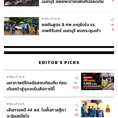
0
นนทบุรี อพยพเข้ายังพื้นที่ปลอดภัย
ชั่วคราว หลังเหตุใช้อาวุธปืนภายใน
โรงเรียนคลี่คลาย
POLITICS
ผลชันสูตร 8 ศพ เหตุยิงใน รร.
0
เทพศิรินทร์ นนทบุรี พบกระสุนเข้า
จุดสำคัญ ‘ศีรษะ-หน้าอก’ ครูถูกยิง
4 นัด จากระยะไกล
EDITOR'S PICKS
POLITICS
มหากาพย์โกงข้อสอบท้องถิ่น ก่อน
577
เดินหน้าสู่จุดจบในสัปดาห์นี้
POLITICS
เส้นทางคดี 44 สส. ในชั้นศาลฎีกา
211
จะรู้ผลเมื่อไร