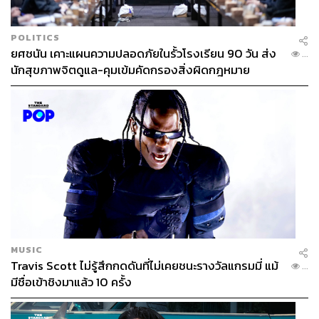
POLITICS
ยศชนัน เคาะแผนความปลอดภัยในรั้วโรงเรียน 90 วัน ส่ง
...
นักสุขภาพจิตดูแล-คุมเข้มคัดกรองสิ่งผิดกฎหมาย
MUSIC
Travis Scott ไม่รู้สึกกดดันที่ไม่เคยชนะรางวัลแกรมมี่ แม้
...
มีชื่อเข้าชิงมาแล้ว 10 ครั้ง