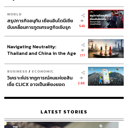
WORLD
สรุปภารกิจอนุทิน เยือนอินโดนีเซีย
545
ขับเคลื่อนการทูตเศรษฐกิจเชิงรุก
ประกาศหุ้นส่วนยุทธศาสตร์ไทย –
อินโดนีเซีย
Navigating Neutrality:
Thailand and China in the Age
177
of a New Global Order
BUSINESS
/
ECONOMIC
วิเคราะห์ปรากฏการณ์คนแห่ขอสิน
2.6K
เชื่อ CLICX อาจเป็นเพียงยอด
ภูเขาน้ำแข็ง ของปัญหาหนี้ครัว
เรือนไทยที่ถูกซุกไว้
LATEST STORIES