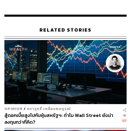
อนุวัฒน์ ร่วมสุข กรรมการผู้จัดการ ประธานสายงานตลาด
หุ้น บริษัทหลักทรัพย์เกียรตินาคินภัทร จำกัด (มหาชน) ใน
ฐานะที่ปรึกษาทางการเงิน กล่าวว่า ในการเสนอขายหุ้น IPO
ของ TIDLOR ได้เลือกวิธีจัดสรรแบบ Small Lot First
RELATED STORIES
เนื่องจากต้องการให้ประชาชนโดยทั่วไปมีโอกาสเข้าถึง
ความเป็นเจ้าของหุ้น TIDLOR ด้วย
โดย TIDLOR เสนอขายหุ้นสามัญไม่เกิน 907.42 ล้านหุ้น มา
จากหุ้นสามัญเพิ่มทุนใหม่ ไม่เกิน 210.81 ล้านหุ้น และหุ้น
สามัญเดิม ไม่เกิน 696.61 ล้านหุ้น ซึ่งมาจากผู้ถือหุ้นเดิมคือ
ธนาคารกรุงศรีอยุธยา ไม่เกิน 284.14 ล้านหุ้น และจาก Siam
Asia Credit Access ไม่เกิน 412.46 ล้านหุ้น
นอกจากนี้ กรณีความต้องการหุ้นล้น จะมีการจัดสรรหุ้นกรีน
ชูไม่เกิน 136.11 ล้านหุ้น มาจัดสรรเพิ่มให้นักลงทุนด้วย
OPINION
/
ตราวุทธิ์ เหลืองสมบูรณ์
สู้ดอกเบี้ยสูงไปกับหุ้นสหรัฐฯ: ทำไม Wall Street ยังน่า
สำหรับนักลงทุนรายย่อย TIDLOR จัดสรรหุ้นไว้ 46.5 ล้านหุ้น
117
ลงทุนกว่าที่คิด?
โดยจองผ่านช่องทางออนไลน์ของตัวแทนจำหน่าย 3 ราย