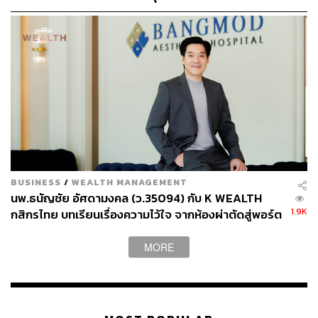
เกิน 35,481-38,090 ล้านบาท (รวมการจัดสรรหุ้นส่วนเกิน)
ซึ่งนับเป็น IPO ของหุ้นในหมวดธุรกิจเงินทุนและหลักทรัพย์ที่
มีมูลค่าเสนอขายสูงที่สุด 5 อันดับแรกในประวัติศาสตร์ตลาด
ทุนไทย
“ช่วงราคาเสนอขายเบื้องต้นที่ 34.00-36.50 บาทต่อหุ้น
กำหนดโดยการ Bookbuilding จากนักลงทุนสถาบันชั้นนำทั่ว
โลก ซึ่งนับเป็นราคาที่เหมาะสมแล้ว นอกจากนี้ยังประเมิน
ตามมิติของ P/E ของ TIDLOR ซึ่งต้องเทียบเคียงกับทั้งบริษัท
ที่ทำธุรกิจสินเชื่อทะเบียนรถและนายหน้าประกันภัยประกอบ
BUSINESS
/
WEALTH MANAGEMENT
กัน”​
นพ.ธนัญชัย อัศดามงคล (ว.35094) กับ K WEALTH
1.9K
กสิกรไทย บทเรียนเรื่องความไว้ใจ จากห้องผ่าตัดสู่พอร์ต
พิสูจน์อักษร: วรรษมล สิงหโกมล
การลงทุน [เนื้อหาสนับสนุนโดยธนาคารกสิกรไทย]
MORE
สามารถติดตาม THE STANDARD WEALTH
ผ่านแอปพลิเคชันต่างๆ ที่คุณสะดวกหรือใช้งานอยู่แล้วได้เลย