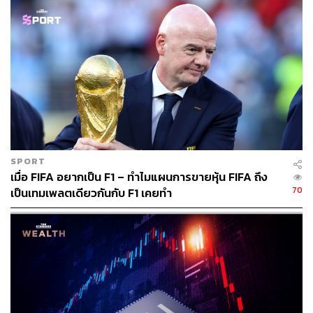
ได้แก่ ธนาคารกรุงศรีอยุธยา จำกัด (มหาชน), ธนาคารกสิกร
ไทย จำกัด (มหาชน) และบริษัทหลักทรัพย์ กรุงศรี จำกัด
(มหาชน) โดยกำหนดวันจองหุ้นตั้งแต่ 22 เมษายนนี้ เวลา
09.00 น. ถึง 26 เมษายน เวลา 16.00 น.
การจัดสรรหุ้นจะใช้วิธี Small Lot First กำหนดยอดจองซื้อหุ้น
ขั้นต่ำที่ 1,000 หุ้น ที่ราคา 36.50 บาทต่อหุ้น หรือคิดเป็น
มูลค่า 36,500 บาท โดยไม่จำกัดจำนวนหุ้นที่จองซื้อต่อหนึ่ง
ใบจอง นักลงทุนรายย่อยที่จองซื้อและชำระเงินครบถ้วนจะได้
รับจัดสรรหุ้นในรอบแรกเป็นจำนวนขั้นต่ำที่ 1,000 หุ้น จาก
SPORT
นั้นจะได้รับการจัดสรรเพิ่มรอบละ 100 หุ้นต่อราย ไปเรื่อย ๆ
เมื่อ FIFA อยากเป็น F1 – ทำไมแผนการขายหุ้น FIFA ถึง
จนกว่าจำนวนหุ้นเบื้องต้นที่เสนอขายต่อผู้จองซื้อรายย่อยจะ
70
เป็นเทมเพลตเดียวกันกับ F1 เคยทำ
ครบตามจำนวนที่กำหนด
ทั้งนี้ การจัดสรรหุ้นจะดำเนินการโดยระบบคอมพิวเตอร์ของ
บริษัท เซ็ทเทรด ดอท คอม จำกัด โดยคาดว่าจะสามารถ
ประกาศผลการจัดสรรและรายชื่อผู้จองซื้อรายย่อยที่ได้รับ
การจัดสรรผ่านทาง www.settrade.com รวมถึงราคาเสนอ
ขายหุ้น IPO จริงในวันที่ 28 เมษายนนี้ จากนั้นคาดว่าจะเข้า