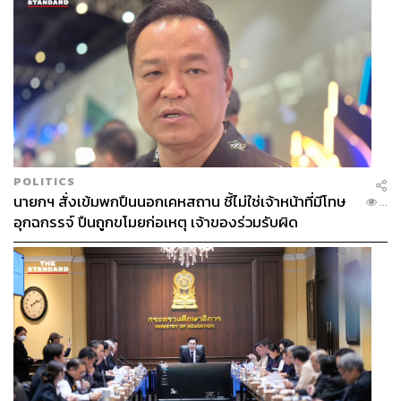
POLITICS
นายกฯ สั่งเข้มพกปืนนอกเคหสถาน ชี้ไม่ใช่เจ้าหน้าที่มีโทษ
...
อุกฉกรรจ์ ปืนถูกขโมยก่อเหตุ เจ้าของร่วมรับผิด