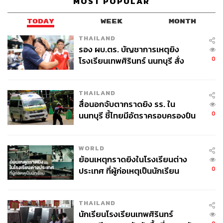
MOST POPULAR
TODAY
WEEK
MONTH
TAGS:
ธุรกิจ
ตลาดหลักทรัพย์แห่งประเทศไทย (ตลท.)
หุ้น
THAILAND
IPO
ราคาหุ้น
TIDLOR
รอง ผบ.ตร. บัญชาการเหตุยิง
0
โรงเรียนเทพศิรินทร์ นนทบุรี สั่ง
ค้นหา 2 รอบยืนยันไร้คนติดค้าง พบ
ศพปู่-ย่าที่บ้านพักผู้ก่อเหตุ
THAILAND
สื่อนอกจับตากราดยิง รร. ใน
0
นนทบุรี ชี้ไทยมีอัตราครอบครองปืน
สูงในระดับต้นของภูมิภาค
162
WORLD
ย้อนเหตุกราดยิงในโรงเรียนต่าง
0
ประเทศ ที่ผู้ก่อเหตุเป็นนักเรียน
ABOUT THE AUTHOR
ศนิชา ละครพล
THE STANDARD WEALTH Editor
THAILAND
นักเรียนโรงเรียนเทพศิรินทร์