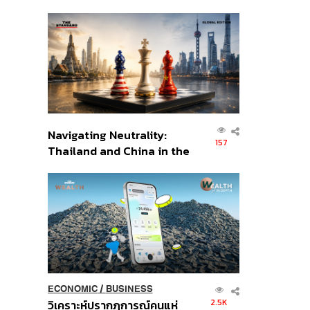
เศรษฐกิจเชิงรุก ประกาศหุ้น
ส่วนยุทธศาสตร์ไทย –
อินโดนีเซีย
Navigating Neutrality:
157
Thailand and China in the
Age of a New Global
Order
ECONOMIC
/
BUSINESS
2.5K
วิเคราะห์ปรากฏการณ์คนแห่