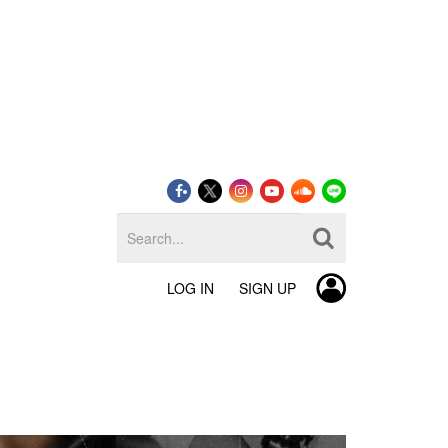
LOG IN
SIGN UP