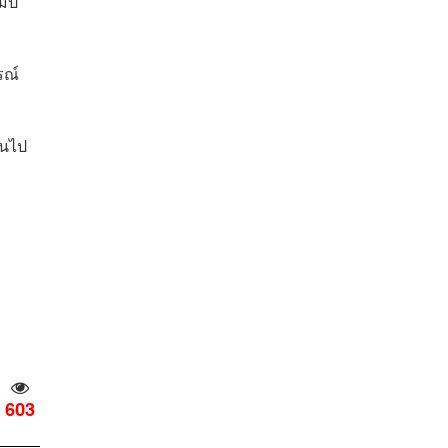
มป์
รณ์
้นไป
603