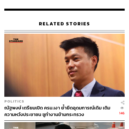
RELATED STORIES
POLITICS
ณัฐพงษ์ เตรียมเปิด ครม.เงา ย้ำยึดอุดมการณ์เดิม เติม
146
ความหวังประชาชน ชูทำงานข้ามกระทรวง