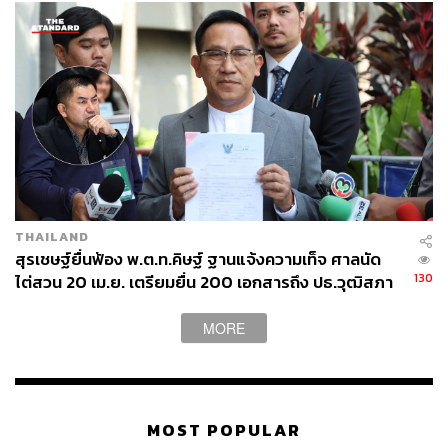
THAILAND
สุรเชษฐ์ยื่นฟ้อง พ.ต.ท.คิษฐ์ ฐานแจ้งความเท็จ ศาลนัด
130
ไต่สวน 20 เม.ย. เตรียมยื่น 200 เอกสารถึง ปธ.วุฒิสภา
คดีสินบนทอง
MORE
MOST POPULAR