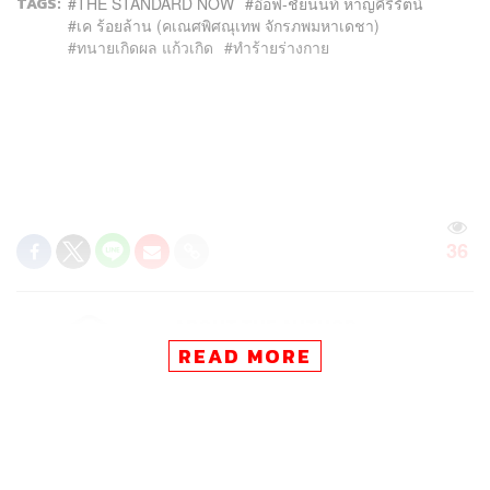
TAGS:
THE STANDARD NOW
อ๊อฟ-ชัยนนท์ หาญคีรีรัตน์
เค ร้อยล้าน (คเณศพิศณุเทพ จักรภพมหาเดชา)
ทนายเกิดผล แก้วเกิด
ทำร้ายร่างกาย
36
ABOUT THE AUTHOR
READ MORE
THE STANDARD TEAM
กองบรรณาธิการ THE STANDARD