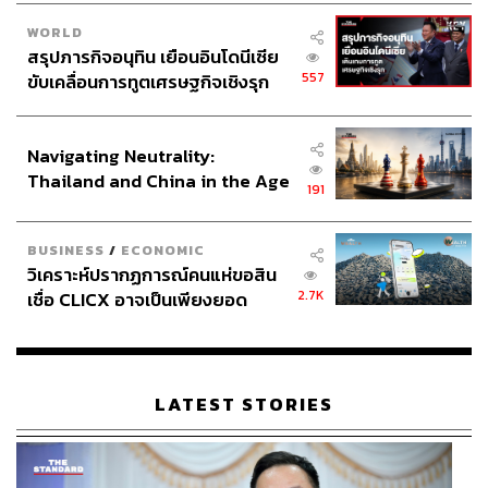
WORLD
สรุปภารกิจอนุทิน เยือนอินโดนีเซีย
557
ขับเคลื่อนการทูตเศรษฐกิจเชิงรุก
ประกาศหุ้นส่วนยุทธศาสตร์ไทย –
อินโดนีเซีย
Navigating Neutrality:
Thailand and China in the Age
191
of a New Global Order
BUSINESS
/
ECONOMIC
วิเคราะห์ปรากฏการณ์คนแห่ขอสิน
2.7K
เชื่อ CLICX อาจเป็นเพียงยอด
ภูเขาน้ำแข็ง ของปัญหาหนี้ครัว
เรือนไทยที่ถูกซุกไว้
LATEST STORIES