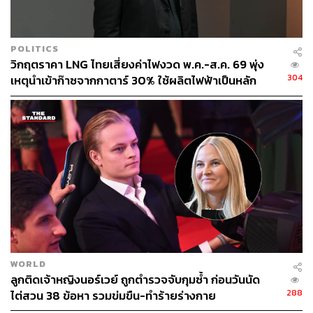
POLITICS
วิกฤตราคา LNG ไทยเสี่ยงค่าไฟงวด พ.ค.-ส.ค. 69 พุ่ง
304
เหตุนำเข้าก๊าซจากกาตาร์ 30% ใช้ผลิตไฟฟ้าเป็นหลัก
WORLD
ลูกติดเจ้าหญิงนอร์เวย์ ถูกตำรวจจับกุมซ้ำ ก่อนวันนัด
288
ไต่สวน 38 ข้อหา รวมข่มขืน-ทำร้ายร่างกาย