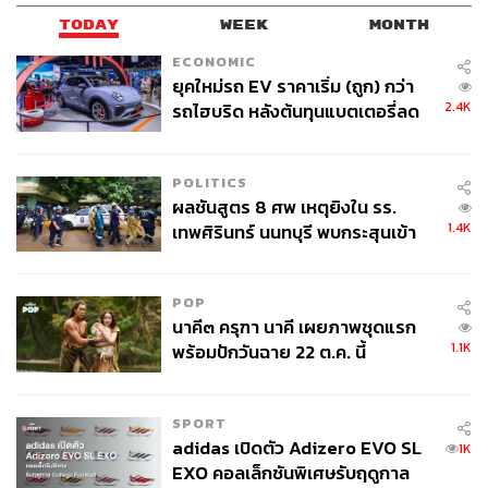
TODAY
WEEK
MONTH
ECONOMIC
ยุคใหม่รถ EV ราคาเริ่ม (ถูก) กว่า
2.4K
รถไฮบริด หลังต้นทุนแบตเตอรี่ลด
ลง - จีนแห่บุกตลาดเกิดใหม่
POLITICS
ผลชันสูตร 8 ศพ เหตุยิงใน รร.
1.4K
เทพศิรินทร์ นนทบุรี พบกระสุนเข้า
จุดสำคัญ ‘ศีรษะ-หน้าอก’ ครูถูกยิง
4 นัด จากระยะไกล
POP
นาคี๓ ครุฑา นาคี เผยภาพชุดแรก
1.1K
พร้อมปักวันฉาย 22 ต.ค. นี้
SPORT
adidas เปิดตัว Adizero EVO SL
1K
EXO คอลเล็กชันพิเศษรับฤดูกาล