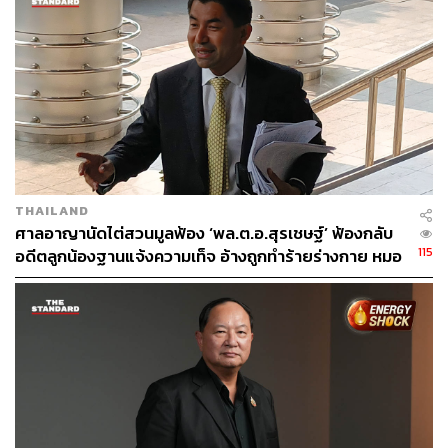
THAILAND
ศาลอาญานัดไต่สวนมูลฟ้อง ‘พล.ต.อ.สุรเชษฐ์’ ฟ้องกลับ
115
อดีตลูกน้องฐานแจ้งความเท็จ อ้างถูกทำร้ายร่างกาย หมอ
ธวัชชัยเป็นพยานเบิกความชี้แจงรหัสเวชระเบียน