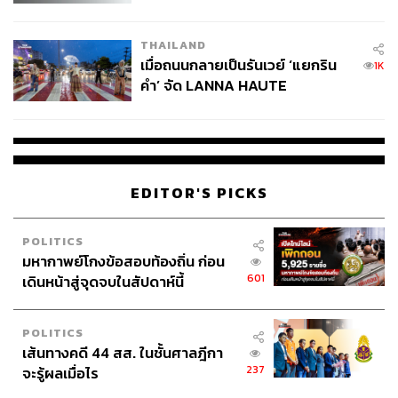
College Football
THAILAND
เมื่อถนนกลายเป็นรันเวย์ ‘แยกริน
1K
คำ’ จัด LANNA HAUTE
COUTURE กลางสายฝน
EDITOR'S PICKS
POLITICS
มหากาพย์โกงข้อสอบท้องถิ่น ก่อน
601
เดินหน้าสู่จุดจบในสัปดาห์นี้
POLITICS
เส้นทางคดี 44 สส. ในชั้นศาลฎีกา
237
จะรู้ผลเมื่อไร