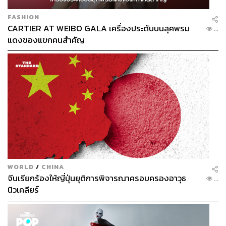
FASHION
CARTIER AT WEIBO GALA เครื่องประดับบนลุคพรม
...
แดงของแขกคนสำคัญ
WORLD
/
CHINA
จีนเรียกร้องให้ญี่ปุ่นยุติการพิจารณาครอบครองอาวุธ
...
นิวเคลียร์