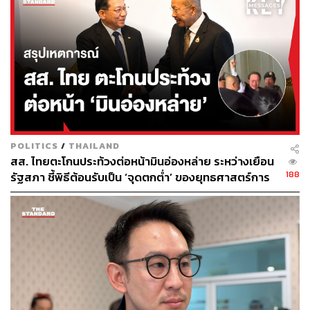
POLITICS
/
THAILAND
สส. ไทยตะโกนประท้วงต่อหน้ามินอ่องหล่าย ระหว่างเยือน
188
รัฐสภา ชี้พิธีต้อนรับเป็น ‘จุดตกต่ำ’ ของยุทธศาสตร์การ
ทูตไทย