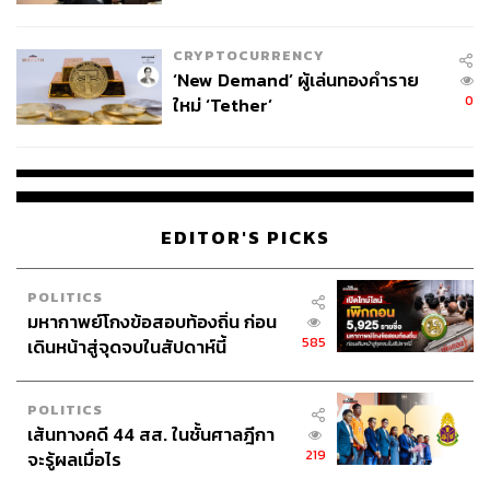
ไทยพลัส’ เฟส 2 รอประเมินความ
เหมาะสม
CRYPTOCURRENCY
‘New Demand’ ผู้เล่นทองคำราย
0
ใหม่ ‘Tether’
EDITOR'S PICKS
POLITICS
มหากาพย์โกงข้อสอบท้องถิ่น ก่อน
585
เดินหน้าสู่จุดจบในสัปดาห์นี้
POLITICS
เส้นทางคดี 44 สส. ในชั้นศาลฎีกา
219
จะรู้ผลเมื่อไร