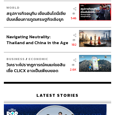
WORLD
สรุปภารกิจอนุทิน เยือนอินโดนีเซีย
546
ขับเคลื่อนการทูตเศรษฐกิจเชิงรุก
ประกาศหุ้นส่วนยุทธศาสตร์ไทย –
อินโดนีเซีย
Navigating Neutrality:
Thailand and China in the Age
182
of a New Global Order
BUSINESS
/
ECONOMIC
วิเคราะห์ปรากฏการณ์คนแห่ขอสิน
2.6K
เชื่อ CLICX อาจเป็นเพียงยอด
ภูเขาน้ำแข็ง ของปัญหาหนี้ครัว
เรือนไทยที่ถูกซุกไว้
LATEST STORIES