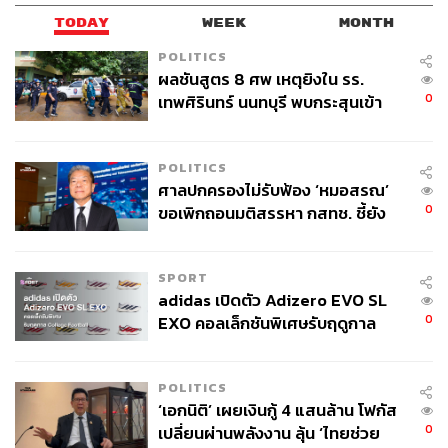
TODAY
WEEK
MONTH
POLITICS
ผลชันสูตร 8 ศพ เหตุยิงใน รร.
0
เทพศิรินทร์ นนทบุรี พบกระสุนเข้า
จุดสำคัญ ‘ศีรษะ-หน้าอก’ ครูถูกยิง
4 นัด จากระยะไกล
POLITICS
ศาลปกครองไม่รับฟ้อง ‘หมอสรณ’
0
ขอเพิกถอนมติสรรหา กสทช. ชี้ยัง
ไม่ใช่ผู้เดือดร้อนเสียหาย
SPORT
adidas เปิดตัว Adizero EVO SL
0
EXO คอลเล็กชันพิเศษรับฤดูกาล
College Football
POLITICS
‘เอกนิติ’ เผยเงินกู้ 4 แสนล้าน โฟกัส
0
เปลี่ยนผ่านพลังงาน ลุ้น ‘ไทยช่วย