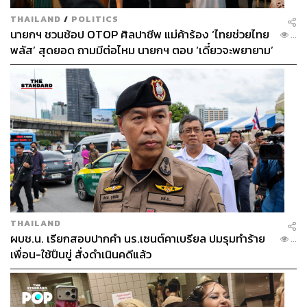
THAILAND
/
POLITICS
นายกฯ ชวนช้อป OTOP ศิลปาชีพ แม่ค้าร้อง ‘ไทยช่วยไทย
...
พลัส’ สุดยอด ถามมีต่อไหม นายกฯ ตอบ ‘เดี๋ยวจะพยายาม’
THAILAND
ผบช.น. เรียกสอบปากคำ นร.เซนต์คาเบรียล ปมรุมทำร้าย
...
เพื่อน-ใช้ปืนขู่ สั่งดำเนินคดีแล้ว