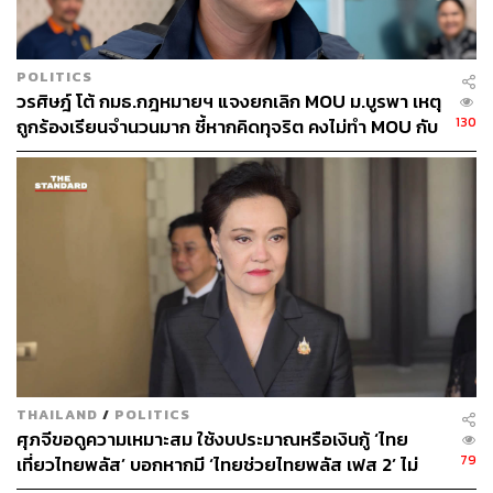
POLITICS
วรศิษฎ์ โต้ กมธ.กฎหมายฯ แจงยกเลิก MOU ม.บูรพา เหตุ
130
ถูกร้องเรียนจำนวนมาก ชี้หากคิดทุจริต คงไม่ทำ MOU กับ
5 หน่วยงาน
THAILAND
/
POLITICS
ศุภจีขอดูความเหมาะสม ใช้งบประมาณหรือเงินกู้ ‘ไทย
79
เที่ยวไทยพลัส’ บอกหากมี ‘ไทยช่วยไทยพลัส เฟส 2’ ไม่
จำเป็นต้องออกพร้อมกัน