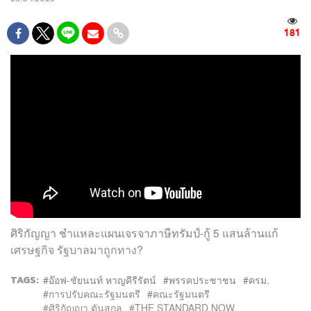
181
ศิริกัญญา ชำแหละแผนเจรจาภาษีทรัมป์-กู้ 5 แสนล้านแก้
เศรษฐกิจ รัฐบาลมาถูกทาง?
TAGS:
อ๊อฟ-ชัยนนท์ หาญคีรีรัตน์
พรรคประชาชน
ครม.
การปรับคณะรัฐมนตรี
คณะรัฐมนตรี
ศิริกัญญา ตันสกุล
THE STANDARD NOW