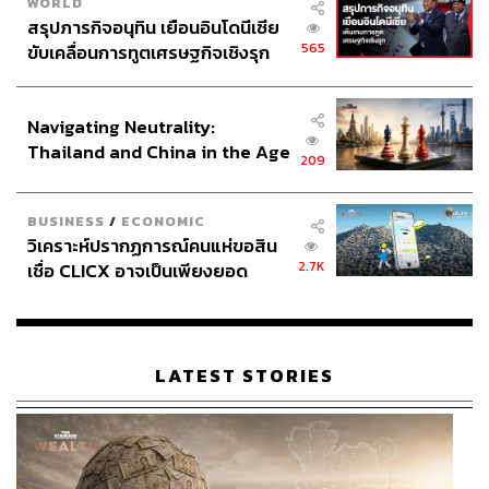
WORLD
สรุปภารกิจอนุทิน เยือนอินโดนีเซีย
565
ขับเคลื่อนการทูตเศรษฐกิจเชิงรุก
ประกาศหุ้นส่วนยุทธศาสตร์ไทย –
อินโดนีเซีย
Navigating Neutrality:
Thailand and China in the Age
209
of a New Global Order
BUSINESS
/
ECONOMIC
วิเคราะห์ปรากฏการณ์คนแห่ขอสิน
2.7K
เชื่อ CLICX อาจเป็นเพียงยอด
ภูเขาน้ำแข็ง ของปัญหาหนี้ครัว
เรือนไทยที่ถูกซุกไว้
LATEST STORIES