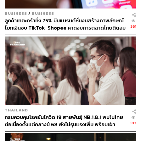
BUSINESS
/
BUSINESS
ลูกค้าเทตะกร้าทิ้ง 75% บีบแบรนด์หั่นงบสร้างภาพลักษณ์
361
โยกเงินซบ TikTok-Shopee คาดงบการตลาดไทยติดลบ
ครั้งแรกในรอบ 14 ปี
THAILAND
กรมควบคุมโรคยันโควิด 19 สายพันธุ์ NB.1.8.1 พบในไทย
103
ต่อเนื่องตั้งแต่กลางปี 68 ยังไม่รุนแรงเพิ่ม พร้อมเฝ้า
ระวัง-ติดตามใกล้ชิด