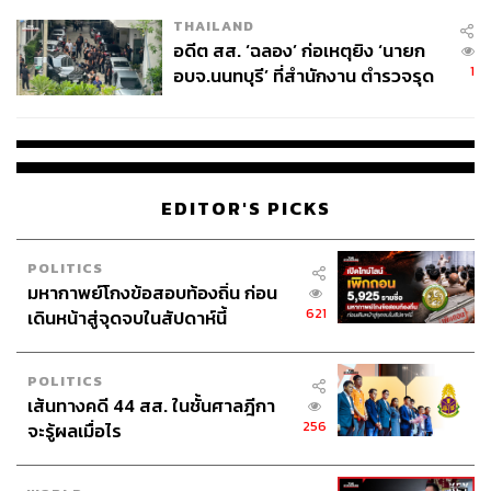
EU บังคับปีหน้า
THAILAND
อดีต สส. ‘ฉลอง’ ก่อเหตุยิง ‘นายก
1
อบจ.นนทบุรี’ ที่สำนักงาน ตำรวจรุด
ลงพื้นที่
EDITOR'S PICKS
POLITICS
มหากาพย์โกงข้อสอบท้องถิ่น ก่อน
621
เดินหน้าสู่จุดจบในสัปดาห์นี้
POLITICS
เส้นทางคดี 44 สส. ในชั้นศาลฎีกา
256
จะรู้ผลเมื่อไร