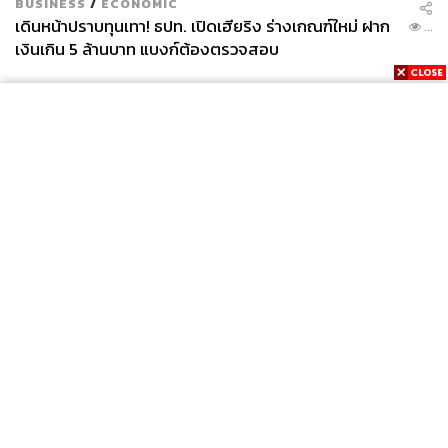
BUSINESS
/
ECONOMIC
เดินหน้าปราบทุนเทา! ธปท. เปิดเฮียริง ร่างเกณฑ์ใหม่ ฝาก
...
เงินเกิน 5 ล้านบาท แบงก์ต้องตรวจสอบ
News
Wealth
Pop
Podcast
Video
Now
Opinion
Careers
Events
Privacy
About
Contact
Policy
FOR
ADVERTISING
MEMBERSHIP