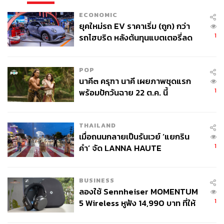
ECONOMIC
ยุคใหม่รถ EV ราคาเริ่ม (ถูก) กว่า
1
รถไฮบริด หลังต้นทุนแบตเตอรี่ลด
ลง - จีนแห่บุกตลาดเกิดใหม่
POP
นาคี๓ ครุฑา นาคี เผยภาพชุดแรก
1
พร้อมปักวันฉาย 22 ต.ค. นี้
THAILAND
เมื่อถนนกลายเป็นรันเวย์ ‘แยกริน
1
คำ’ จัด LANNA HAUTE
COUTURE กลางสายฝน
BUSINESS
ลองใช้ Sennheiser MOMENTUM
1
5 Wireless หูฟัง 14,990 บาท ที่ให้
ผู้ใช้ถอดเปลี่ยนแบตเองได้ ก่อนกฎ