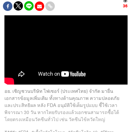
36
อย. เชิญชวนบริษัท ไฟเซอร์ (ประเทศไทย) จำกัด มายื่น
เอกสารข้อมูลเพิ่มเติม ทั้งทางด้านคุณภาพ ความปลอดภัย
และประสิทธิผล หลัง FDA อนุมัติใช้เต็มรูปแบบ ชี้ใช้เวลา
พิจารณา 30 วัน หากไทยรับรองแล้วเอกชนสามารถซื้อได้
โดยตรงเหมือนวัคซีนทั่วไป เช่น วัคซีนไข้หวัดใหญ่
FDA
เชื้อไวรัสโคโรนา
วัคซีนโควิด-19
Pfizer