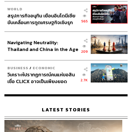
WORLD
สรุปภารกิจอนุทิน เยือนอินโดนีเซีย
565
ขับเคลื่อนการทูตเศรษฐกิจเชิงรุก
ประกาศหุ้นส่วนยุทธศาสตร์ไทย –
อินโดนีเซีย
Navigating Neutrality:
Thailand and China in the Age
209
of a New Global Order
BUSINESS
/
ECONOMIC
วิเคราะห์ปรากฏการณ์คนแห่ขอสิน
2.7K
เชื่อ CLICX อาจเป็นเพียงยอด
ภูเขาน้ำแข็ง ของปัญหาหนี้ครัว
เรือนไทยที่ถูกซุกไว้
LATEST STORIES