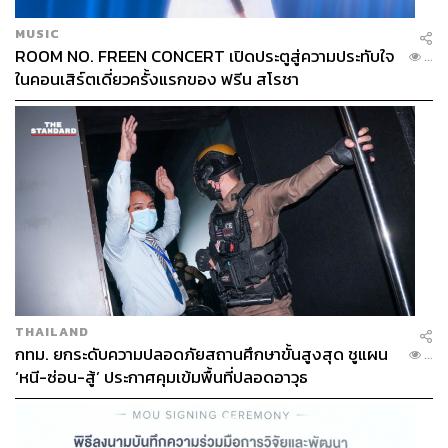
MUSIC
ROOM NO. FREEN CONCERT เปิดประตูสู่ความประทับใจ
...
ในคอนเสิร์ตเดี่ยวครั้งแรกของ ฟรีน สโรชา
THAILAND
กทม. ยกระดับความปลอดภัยสถานศึกษาขั้นสูงสุด ชูแผน
...
‘หนี-ซ่อน-สู้’ ประกาศคุมเข้มพื้นที่ปลอดอาวุธ