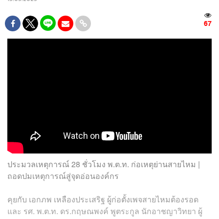
67
ประมวลเหตุการณ์ 28 ชั่วโมง พ.ต.ท. ก่อเหตุย่านสายไหม |
ถอดปมเหตุการณ์สู่จุดอ่อนองค์กร
คุยกับ เอกภพ เหลืองประเสริฐ ผู้ก่อตั้งเพจสายไหมต้องรอด
และ
รศ. พ.ต.ท. ดร.กฤษณพงค์ พูตระกูล นักอาชญาวิทยา ผู้