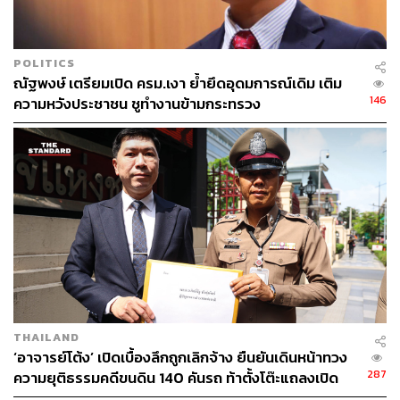
POLITICS
ณัฐพงษ์ เตรียมเปิด ครม.เงา ย้ำยึดอุดมการณ์เดิม เติม
146
ความหวังประชาชน ชูทำงานข้ามกระทรวง
THAILAND
‘อาจารย์โต้ง’ เปิดเบื้องลึกถูกเลิกจ้าง ยืนยันเดินหน้าทวง
287
ความยุติธรรมคดีขนดิน 140 คันรถ ท้าตั้งโต๊ะแถลงเปิด
หลักฐาน