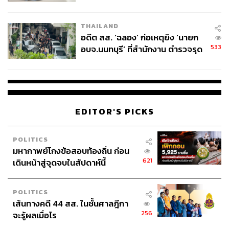
ผู้ใช้ถอดเปลี่ยนแบตเองได้ ก่อนกฎ
EU บังคับปีหน้า
THAILAND
อดีต สส. ‘ฉลอง’ ก่อเหตุยิง ‘นายก
533
อบจ.นนทบุรี’ ที่สำนักงาน ตำรวจรุด
ลงพื้นที่
EDITOR'S PICKS
POLITICS
มหากาพย์โกงข้อสอบท้องถิ่น ก่อน
621
เดินหน้าสู่จุดจบในสัปดาห์นี้
POLITICS
เส้นทางคดี 44 สส. ในชั้นศาลฎีกา
256
จะรู้ผลเมื่อไร