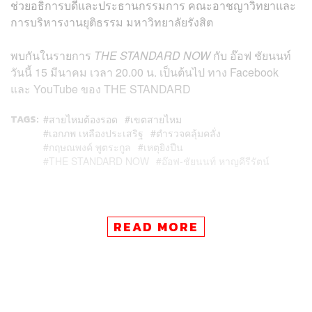
ช่วยอธิการบดีและประธานกรรมการ คณะอาชญาวิทยาและ
การบริหารงานยุติธรรม มหาวิทยาลัยรังสิต
พบกันในรายการ
THE STANDARD NOW
กับ อ๊อฟ ชัยนนท์
วันนี้ 15 มีนาคม เวลา 20.00 น. เป็นต้นไป ทาง Facebook
และ YouTube ของ THE STANDARD
TAGS:
สายไหมต้องรอด
เขตสายไหม
เอกภพ เหลืองประเสริฐ
ตำรวจคลุ้มคลั่ง
กฤษณพงค์ พูตระกูล
เหตุยิงปืน
THE STANDARD NOW
อ๊อฟ-ชัยนนท์ หาญคีรีรัตน์
READ MORE
67