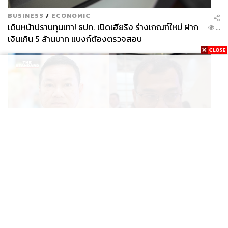
BUSINESS
/
ECONOMIC
เดินหน้าปราบทุนเทา! ธปท. เปิดเฮียริง ร่างเกณฑ์ใหม่ ฝาก
...
เงินเกิน 5 ล้านบาท แบงก์ต้องตรวจสอบ
THAILAND
ปลัด มท. เผยนายกฯ สั่งตั้งด่าน-ตรวจอาวุธทั่วประเทศ
...
ด้านผู้ว่าฯ นนทบุรี ย้ำเป็นความขัดแย้งส่วนตัว