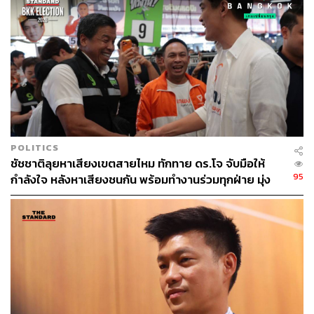
POLITICS
ชัชชาติลุยหาเสียงเขตสายไหม ทักทาย ดร.โจ จับมือให้
95
กำลังใจ หลังหาเสียงชนกัน พร้อมทำงานร่วมทุกฝ่าย มุ่ง
แก้ปัญหาขยะ-ขยายเส้นทางขนส่ง