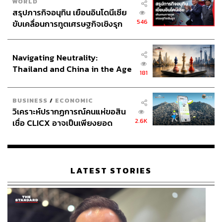
WORLD
สรุปภารกิจอนุทิน เยือนอินโดนีเซีย
546
ขับเคลื่อนการทูตเศรษฐกิจเชิงรุก
ประกาศหุ้นส่วนยุทธศาสตร์ไทย –
อินโดนีเซีย
Navigating Neutrality:
Thailand and China in the Age
181
of a New Global Order
BUSINESS
/
ECONOMIC
วิเคราะห์ปรากฏการณ์คนแห่ขอสิน
2.6K
เชื่อ CLICX อาจเป็นเพียงยอด
ภูเขาน้ำแข็ง ของปัญหาหนี้ครัว
เรือนไทยที่ถูกซุกไว้
LATEST STORIES