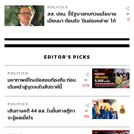
เหมาะสม
POLITICS
สส. ปชน. จี้รัฐบาลทบทวนนโยบาย
0
เมียนมา ต้อนรับ ‘มินอ่องหล่าย’ ได้
แค่สัญญาว่างเปล่า
EDITOR'S PICKS
POLITICS
มหากาพย์โกงข้อสอบท้องถิ่น ก่อน
579
เดินหน้าสู่จุดจบในสัปดาห์นี้
POLITICS
เส้นทางคดี 44 สส. ในชั้นศาลฎีกา
215
จะรู้ผลเมื่อไร