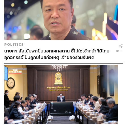
POLITICS
นายกฯ สั่งเข้มพกปืนนอกเคหสถาน ชี้ไม่ใช่เจ้าหน้าที่มีโทษ
...
อุกฉกรรจ์ ปืนถูกขโมยก่อเหตุ เจ้าของร่วมรับผิด