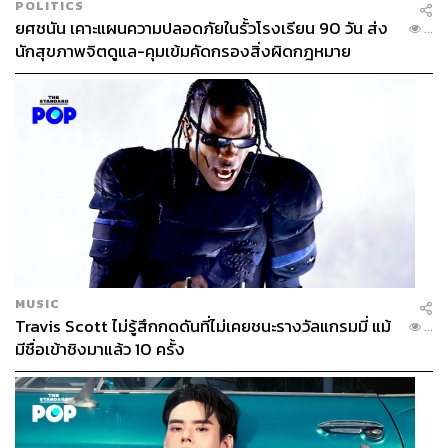
POLITICS
ยศชนัน เคาะแผนความปลอดภัยในรั้วโรงเรียน 90 วัน ส่ง
...
นักสุขภาพจิตดูแล-คุมเข้มคัดกรองสิ่งผิดกฎหมาย
MUSIC
Travis Scott ไม่รู้สึกกดดันที่ไม่เคยชนะรางวัลแกรมมี่ แม้
...
มีชื่อเข้าชิงมาแล้ว 10 ครั้ง