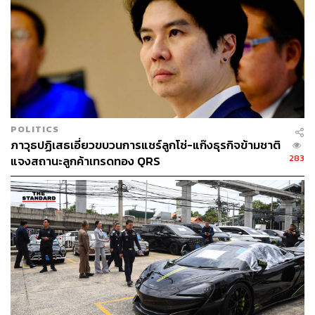
POLITICS
ภาวุธปฏิเสธเอี่ยวขบวนการแชร์ลูกโซ่-แก๊งธุรกิจข้ามชาติ
283
แจงสถานะลูกค้าเทรดทอง QRS