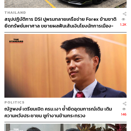
THAILAND
สรุปปฏิบัติการ DSI ปูพรมทลายเครือข่าย Forex ข้ามชาติ
1.2K
ยึดทรัพย์มหาศาล ขยายผลฟันเส้นเงินโยงนักการเมือง-
คนดัง
POLITICS
ณัฐพงษ์ เตรียมเปิด ครม.เงา ย้ำยึดอุดมการณ์เดิม เติม
146
ความหวังประชาชน ชูทำงานข้ามกระทรวง