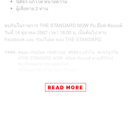
นิติธร แก้วโต ทนายความ
ผู้เสียหาย 2 ท่าน
พบกันในรายการ THE STANDARD NOW กับ อ๊อฟ ชัยนนท์
วันที่ 14 ตุลาคม 2567 เวลา 18.00 น. เป็นต้นไป ทาง
Facebook และ YouTube ของ THE STANDARD
TAGS:
พอล-วรัตน์พล วรัทย์วรกุล
นิติธร แก้วโต
แชร์ลูกโซ่
THE STANDARD NOW
อ๊อฟ-ชัยนนท์ หาญคีรีรัตน์
ธุรกิจหลอกลวงทางออนไลน์
ดิไอคอนกรุ๊ป (The iCon Group)
READ MORE
861