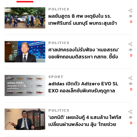
POLITICS
ผลชันสูตร 8 ศพ เหตุยิงใน รร.
0
เทพศิรินทร์ นนทบุรี พบกระสุนเข้า
จุดสำคัญ ‘ศีรษะ-หน้าอก’ ครูถูกยิง
4 นัด จากระยะไกล
POLITICS
ศาลปกครองไม่รับฟ้อง ‘หมอสรณ’
0
ขอเพิกถอนมติสรรหา กสทช. ชี้ยัง
ไม่ใช่ผู้เดือดร้อนเสียหาย
SPORT
adidas เปิดตัว Adizero EVO SL
0
EXO คอลเล็กชันพิเศษรับฤดูกาล
College Football
POLITICS
‘เอกนิติ’ เผยเงินกู้ 4 แสนล้าน โฟกัส
0
เปลี่ยนผ่านพลังงาน ลุ้น ‘ไทยช่วย
ไทยพลัส’ เฟส 2 รอประเมินความ