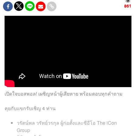
861
เปิดใจบอสพอล! เผชิญหน้าผู้เสียหาย พร้อมตอบทุกคำถาม
คุยกับแขกรับเชิญ 4 ท่าน
วรัตน์พล วรัทย์วรกุล ผู้ก่อตั้งและซีอีโอ The iCon
Group