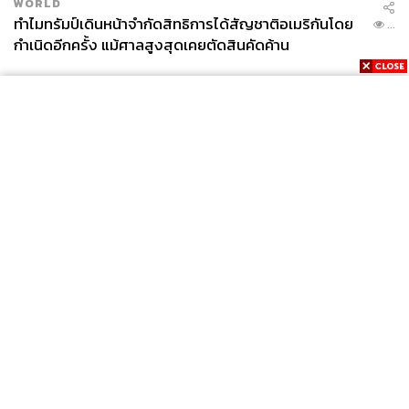
WORLD
ทำไมทรัมป์เดินหน้าจำกัดสิทธิการได้สัญชาติอเมริกันโดย
...
กำเนิดอีกครั้ง แม้ศาลสูงสุดเคยตัดสินคัดค้าน
News
Wealth
Pop
Podcast
Video
Now
Opinion
Careers
Events
Privacy
About
Contact
Policy
FOR
ADVERTISING
MEMBERSHIP