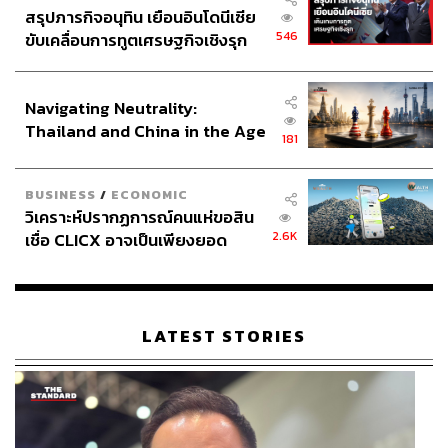
สรุปภารกิจอนุทิน เยือนอินโดนีเซีย
546
ขับเคลื่อนการทูตเศรษฐกิจเชิงรุก
ประกาศหุ้นส่วนยุทธศาสตร์ไทย –
อินโดนีเซีย
Navigating Neutrality:
Thailand and China in the Age
181
of a New Global Order
BUSINESS
/
ECONOMIC
วิเคราะห์ปรากฏการณ์คนแห่ขอสิน
2.6K
เชื่อ CLICX อาจเป็นเพียงยอด
ภูเขาน้ำแข็ง ของปัญหาหนี้ครัว
เรือนไทยที่ถูกซุกไว้
LATEST STORIES