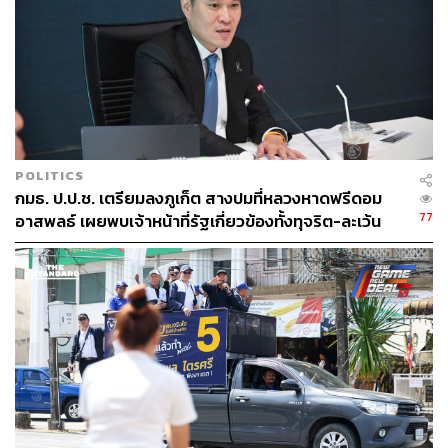
POLITICS
ต่อ บาริสต้าผู้คิดเครื่องดื่มและนักชงประจำร้าน
กมธ. ป.ป.ช. เตรียมลงภูเก็ต สางปมที่หลวงหาดฟรีดอม
77
อาสพลธ์ เผยพบเจ้าหน้าที่รัฐเกี่ยวข้องทั้งทุจริต-ละเว้น
หน้าที่