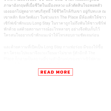
ภาษาอังกฤษที่เบื่อชีวิตในเมืองหลวง แล้วตัดสินใจอพยพตัว
เองออกไปสูดอากาศบริสุทธิ์ ใช้ชีวิตใกล้กับเขา อยู่กับทะเล ณ
เขาหลัก จังหวัดพังงา ในช่วงแรก The Place มีห้องพักให้ชาว
เซิร์ฟเข้าพักแบบ Long Stay ในราคาถูกไม่ถึงพันให้ชาวเซิร์ฟ
พักด้วย แต่ด้วยสถานการณ์อะไรหลายๆ อย่างจึงพับเก็บไว้
ใครสนใจอยากเข้าพักแนะนำให้โทรสอบถามชัดเจนก่อน
และด้วยความที่เปิดเป็น Long Stay กาแฟอร่อย มีของให้ซื้อ
หา ใครจะไปจะมาจึงแวะเวียนมาไม่ขาด รู้ตัวอีกที The
Place ก็กลายเป็นสถานที่รวมตัวอีกแห่งของชาวเซิร์ฟตาม
ความตั้งใจของชัชและแจนไปแล้ว
READ MORE
หากคุณแวะเวียนไปยามเช้า จะเห็นชาวเซิร์ฟแวะเวียนไปพูด
คุย สั่งกาแฟ กินอาหารเช้าบ้างในบางครั้ง หรือไม่ก็ฝังตัว
ทำงานกันอยู่ บางครั้งก็มีนักเซิร์ฟแวะมาสั่งบอร์ด ซื้อของ
ก่อนออกไปยัง Memories Beach อันที่จริงชัชและแจนก็เป็น
หนึ่งในคนที่ชอบเล่นเซิร์ฟด้วย สามารถพูดคุยสอบถามได้