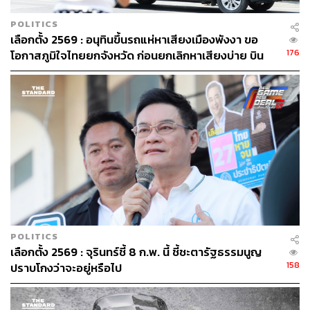
POLITICS
Caramelized Cubes with Madagascar Vanilla Ice-Cream
เลือกตั้ง 2569 : อนุทินขึ้นรถแห่หาเสียงเมืองพังงา​ ขอ
176
ไอศกรีมวานิลลากับขนมปังอบกรอบ เหมาะมาแชร์กินกับ
โอกาสภูมิใจไทยยกจังหวัด ก่อนยกเลิกหาเสียงบ่าย บิน
กลับ กทม.ด่วน
เพื่อน
สำหรับใครที่มีแพลนไปเขาหลัก แล้วอยากไปแวะ The Place
ร้านเปิดทุกวันพุธ-จันทร์ ปิดทุกวันอังคาร เวลา 08.30-16.30
น. โทร. 08 9425 3198
ดูรายละเอียดและสอบถามข้อมูลได้ที่
www.facebook.com/th
eplace.khaolak
The Place Khao Lak
POLITICS
เลือกตั้ง 2569 : จุรินทร์ชี้ 8 ก.พ. นี้ ชี้ชะตารัฐธรรมนูญ
Address: 90 ถนนเพชรเกษม อำเภอตะกั่วป่า จังหวัดพังงา
158
ปราบโกงว่าจะอยู่หรือไป
82190
Open: ทุกวันพุธ-จันทร์ ปิดทุกวันอังคาร เวลา 08.30-16.30 น.
Telephone: 08 9425 3198