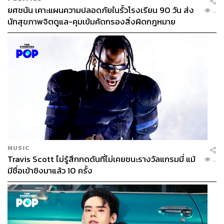
ยศชนัน เคาะแผนความปลอดภัยในรั้วโรงเรียน 90 วัน ส่ง
...
นักสุขภาพจิตดูแล-คุมเข้มคัดกรองสิ่งผิดกฎหมาย
MUSIC
Travis Scott ไม่รู้สึกกดดันที่ไม่เคยชนะรางวัลแกรมมี่ แม้
...
มีชื่อเข้าชิงมาแล้ว 10 ครั้ง