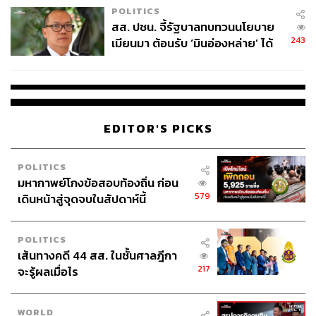
พลอยจันทร์ สุขคง
POLITICS
Senior Content Creator ประจำกองไลฟ์สไตล์
สส. ปชน. จี้รัฐบาลทบทวนนโยบาย
สำนักข่าว THE STANDARD
243
เมียนมา ต้อนรับ ‘มินอ่องหล่าย’ ได้
แค่สัญญาว่างเปล่า
EDITOR'S PICKS
POLITICS
มหากาพย์โกงข้อสอบท้องถิ่น ก่อน
579
เดินหน้าสู่จุดจบในสัปดาห์นี้
POLITICS
เส้นทางคดี 44 สส. ในชั้นศาลฎีกา
217
จะรู้ผลเมื่อไร
WORLD