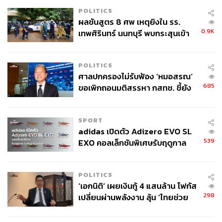
POLITICS
ผลชันสูตร 8 ศพ เหตุยิงใน รร.
0.9K
เทพศิรินทร์ นนทบุรี พบกระสุนเข้า
จุดสำคัญ ‘ศีรษะ-หน้าอก’ ครูถูกยิง
4 นัด จากระยะไกล
POLITICS
TAGS:
The Place Khao Lak
Surfing
คาเฟ่
พังงา
ศาลปกครองไม่รับฟ้อง ‘หมอสรณ’
ทะเล
กีฬาเซิร์ฟ
685
ขอเพิกถอนมติสรรหา กสทช. ชี้ยัง
ไม่ใช่ผู้เดือดร้อนเสียหาย
SPORT
adidas เปิดตัว Adizero EVO SL
539
EXO คอลเล็กชันพิเศษรับฤดูกาล
College Football
409
POLITICS
‘เอกนิติ’ เผยเงินกู้ 4 แสนล้าน โฟกัส
298
เปลี่ยนผ่านพลังงาน ลุ้น ‘ไทยช่วย
ABOUT THE AUTHOR
ไทยพลัส’ เฟส 2 รอประเมินความ
เหมาะสม