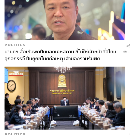
POLITICS
นายกฯ สั่งเข้มพกปืนนอกเคหสถาน ชี้ไม่ใช่เจ้าหน้าที่มีโทษ
...
อุกฉกรรจ์ ปืนถูกขโมยก่อเหตุ เจ้าของร่วมรับผิด
POLITICS