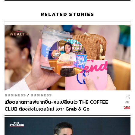
RELATED STORIES
ส่วนของมัลติแบรนด์ที่มีแบรนด์เซิร์ฟทั่วไทยมารวมไว้
ส่วนกาแฟอร่อยๆ ในร้านต้องยกความดีความชอบให้ ‘ต่อ’ บา
ริสต้าชาวพังงาที่เคยทำงานในร้านกาแฟแถวหน้าในกระบี่อยู่
หลายปี ก่อนกลับมาบ้านเกิดเพื่อเซิร์ฟอีกครั้ง ต่อเป็นผู้คิดค้น
สูตรเครื่องดื่มต่างๆ ให้ลูกค้าได้ลิ้มลอง ใครเหงาแวะมานั่งคุย
กับต่อได้ที่บาร์
BUSINESS
/
BUSINESS
เมื่อตลาดกาแฟยากขึ้น-คนเปลี่ยนไว THE COFFEE
258
CLUB ต้องส่งโมเดลใหม่ เจาะ Grab & Go