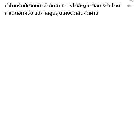
ทำไมทรัมป์เดินหน้าจำกัดสิทธิการได้สัญชาติอเมริกันโดย
...
กำเนิดอีกครั้ง แม้ศาลสูงสุดเคยตัดสินคัดค้าน
News
Wealth
Pop
Podcast
Video
Now
Opinion
Careers
Events
Privacy
About
Contact
Policy
FOR
ADVERTISING
MEMBERSHIP