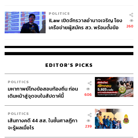
ผู้ใช้ถอดเปลี่ยนแบตเองได้ ก่อนกฎ
EU บังคับปีหน้า
POLITICS
iLaw เปิดจักรวาลอำนาจเจริญ โยง
260
เครือข่ายผู้สมัคร สว. พร้อมตั้งข้อ
สังเกตลงสมัครตรงคุณสมบัติหรือ
ไม่
EDITOR'S PICKS
POLITICS
มหากาพย์โกงข้อสอบท้องถิ่น ก่อน
606
เดินหน้าสู่จุดจบในสัปดาห์นี้
POLITICS
เส้นทางคดี 44 สส. ในชั้นศาลฎีกา
239
จะรู้ผลเมื่อไร