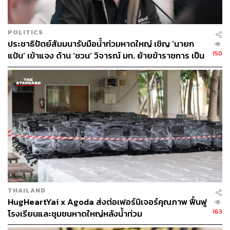
POLITICS
ประชาธิปัตย์สัมมนารับมือน้ำท่วมหาดใหญ่ เชิญ ‘นายก
150
แป้น’ เข้าแจง ด้าน ‘ชวน’ วิจารณ์ มท. ย้ายข้าราชการ เป็น
เหตุแก้อุทกภัยขาดประสิทธิภาพ
THAILAND
HugHeartYai x Agoda ส่งต่อเฟอร์นิเจอร์คุณภาพ ฟื้นฟู
163
โรงเรียนและชุมชนหาดใหญ่หลังน้ำท่วม