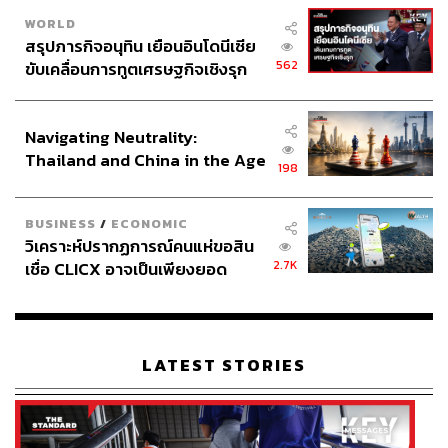
WORLD
สรุปภารกิจอนุทิน เยือนอินโดนีเซีย
562
ขับเคลื่อนการทูตเศรษฐกิจเชิงรุก
ประกาศหุ้นส่วนยุทธศาสตร์ไทย –
อินโดนีเซีย
Navigating Neutrality:
Thailand and China in the Age
198
of a New Global Order
BUSINESS
/
ECONOMIC
วิเคราะห์ปรากฏการณ์คนแห่ขอสิน
2.7K
เชื่อ CLICX อาจเป็นเพียงยอด
ภูเขาน้ำแข็ง ของปัญหาหนี้ครัว
เรือนไทยที่ถูกซุกไว้
LATEST STORIES