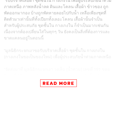
“รับบริจาคเสื้อผ้า ชุดชั้นใน กางเกงใน เพื่อผู้ประสบภัยน้ำท่วม
ภาคเหนือ ภาพหลังน้ำลด ดินและโคลน เสื้อผ้า ข้าวของ ถูก
พัดออกมากอง บ้างถูกพัดหายลอยไปกับน้ำ เหลือเพียงชุดที่
ติดตัวมาเท่านั้นที่ทั้งเปียกทั้งเลอะโคลน เสื้อผ้านั้นจำเป็น
สำหรับผู้ประสบภัย ชุดชั้นใน กางเกงใน ก็จำเป็นมากเช่นกัน
เนื่องจากต้องเปลี่ยนใส่ในทุกๆ วัน ยังคงเป็นสิ่งที่ต้องการและ
ขาดแคลนอยู่ในตอนนี้
“มูลนิธิกระจกเงาขอรับบริจาคเสื้อผ้า ชุดชั้นใน กางเกงใน
(กางเกงในขอเป็นของใหม่) เพื่อผู้ประสบภัยน้ำท่วมภาคเหนือ
“จัดส่งมาที่ มูลนิธิกระจกเงา วงเล็บ (น้ำท่วม) เลขที่ 191 ซอย
วิภาวดี 62 แยก 4-7 แขวงตลาดบางเขน เขตหลักสี่ 10210
โทร. 06 1909 1840
READ MORE
“สนับสนุนทุนทรัพย์ภารกิจฟื้นฟูหลังภัยพิบัติ ชื่อบัญชี: กองทุน
ภัยพิบัติ โดยมูลนิธิกระจกเงา (DISASTER FUND BY
MIRROR Foundation) เลขบัญชี 202-258-2983 ธนาคาร
ไทยพาณิชย์