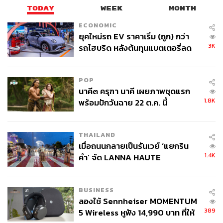
TODAY
WEEK
MONTH
ECONOMIC
ยุคใหม่รถ EV ราคาเริ่ม (ถูก) กว่า
3K
รถไฮบริด หลังต้นทุนแบตเตอรี่ลด
ลง - จีนแห่บุกตลาดเกิดใหม่
POP
นาคี๓ ครุฑา นาคี เผยภาพชุดแรก
1.8K
พร้อมปักวันฉาย 22 ต.ค. นี้
THAILAND
เมื่อถนนกลายเป็นรันเวย์ ‘แยกริน
1.4K
คำ’ จัด LANNA HAUTE
COUTURE กลางสายฝน
BUSINESS
ลองใช้ Sennheiser MOMENTUM
389
5 Wireless หูฟัง 14,990 บาท ที่ให้