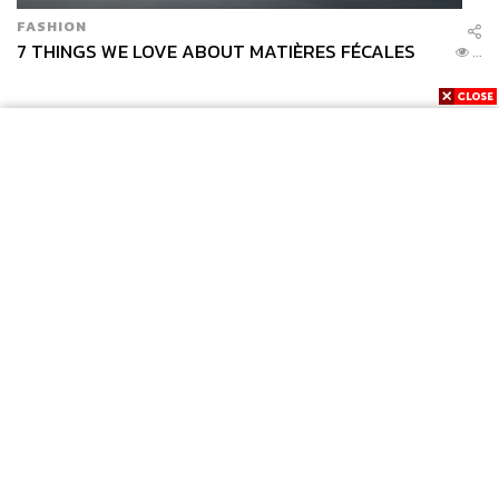
FASHION
7 THINGS WE LOVE ABOUT MATIÈRES FÉCALES
...
News
Wealth
Pop
Podcast
Video
Now
Opinion
Careers
Events
Privacy
About
Contact
Policy
FOR
ADVERTISING
MEMBERSHIP