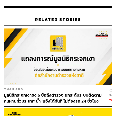
ABOUT THE AUTHOR
THE STANDARD TEAM
RELATED STORIES
กองบรรณาธิการ THE STANDARD
THAILAND
มูลนิธิกระจกเงาชง 6 ข้อถึงตำรวจ ยกระดับระบบติดตาม
79
คนหายทั่วประเทศ ย้ำ ‘แจ้งได้ทันที ไม่ต้องรอ 24 ชั่วโมง’
หลังโศกนาฏกรรมชลบุรี