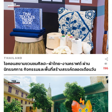
เย็นตรงจากโรงงาน [ADVERTORIAL]
THAILAND
ไอคอนสยามชวนชมศิลปะ-ผ้าไทย-งานคราฟต์ ผ่าน
196
นิทรรศการ กิจกรรมและพื้นที่สร้างสรรค์ตลอดเดือนวัน
Tourism Ecosystem: หัวใจสำคัญของการท่องเที่ยว
แม่ [ADVERTORIAL]
ไทยยุคใหม่
Tourism Ecosystem คืออะไร? ทำไมถึงเป็นกลยุทธ์สำคัญที่
เดอะมอลล์ กรุ๊ป เลือกใช้?
ลองนึกภาพระบบนิเวศในธรรมชาติ ที่ทุกชีวิตต่างพึ่งพาอาศัย