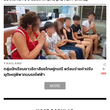
ด้วยกัน เพื่อสร้าง Tourism Ecosystem ที่แข็งแกร่ง
การผนึกกำลังพันธมิตรด้านการท่องเที่ยวสร้าง Tourism
Ecosystem และขยายเครือข่ายการท่องเที่ยว (Tourism
Network) กับ 35 องค์กร คือความเคลื่อนไหวครั้งสำคัญที่
สะท้อนให้เห็นถึงวิสัยทัศน์และความมุ่งมั่นของเดอะมอลล์
กรุ๊ป ในการเป็นผู้นำการสร้าง Tourism Ecosystem ของไทย
THAILAND
กลุ่มนักเรียนชาวอิตาลีขอโทษคู่กรณี พร้อมจ่ายค่าปรับ
488
ยุติเหตุพิพาทบนรถไฟฟ้า
MORE