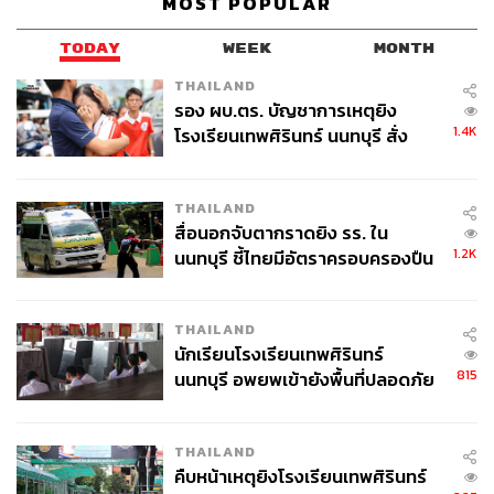
MOST POPULAR
TODAY
WEEK
MONTH
การผนึกกำลังครั้งประวัติศาสตร์: 35 พันธมิตร ร่วม
THAILAND
สร้างปรากฏการณ์
รอง ผบ.ตร. บัญชาการเหตุยิง
1.4K
โรงเรียนเทพศิรินทร์ นนทบุรี สั่ง
ค้นหา 2 รอบยืนยันไร้คนติดค้าง พบ
การผนึกกำลังกับพันธมิตร 35 องค์กร ถือเป็นความ
ศพปู่-ย่าที่บ้านพักผู้ก่อเหตุ
เคลื่อนไหวครั้งใหญ่ที่ไม่เคยเกิดขึ้นมาก่อนในวงการท่อง
THAILAND
เที่ยวไทย พันธมิตรเหล่านี้ครอบคลุมทุกภาคส่วนของ
สื่อนอกจับตากราดยิง รร. ใน
อุตสาหกรรมท่องเที่ยว
1.2K
นนทบุรี ชี้ไทยมีอัตราครอบครองปืน
สูงในระดับต้นของภูมิภาค
ตั้งแต่สายการบินชั้นนำระดับโลกอย่าง Air China, Cathay
Pacific, China Airlines, China Southern Airlines, Emirates,
THAILAND
EVA Air, Japan Airlines, Nok Air, Qatar Airways,
นักเรียนโรงเรียนเทพศิรินทร์
815
Shandong Airlines, Shenzhen Airlines, Spring Airlines,
นนทบุรี อพยพเข้ายังพื้นที่ปลอดภัย
ชั่วคราว หลังเหตุใช้อาวุธปืนภายใน
STARLUX Airlines, Thai Airways, Thai Lion Air และ Thai
โรงเรียนคลี่คลาย
Vietjet Air เพื่อเปิดประตูต้อนรับนักท่องเที่ยวจากทั่วโลกให้มา
THAILAND
สัมผัสประสบการณ์อันน่าประทับใจในประเทศไทย
คืบหน้าเหตุยิงโรงเรียนเทพศิรินทร์