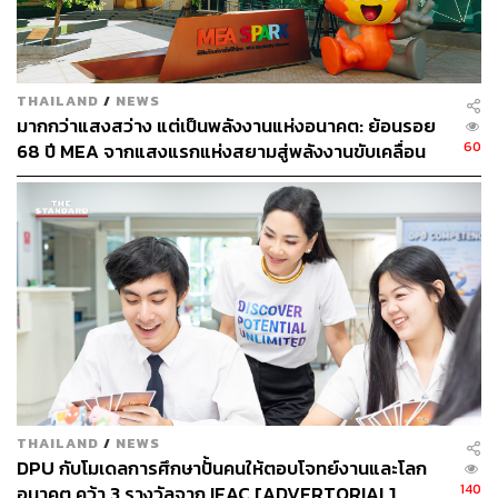
กันและกัน Tourism Ecosystem ก็เช่นเดียวกัน มันคือการ
เชื่อมโยงผู้ประกอบการในอุตสาหกรรมท่องเที่ยวทุกภาคส่วน
เข้าด้วยกัน ตั้งแต่สายการบิน โรงแรม ร้านอาหาร แหล่งท่อง
เที่ยว ไปจนถึงร้านค้าปลีก เพื่อสร้างประสบการณ์การท่อง
THAILAND
/
NEWS
มากกว่าแสงสว่าง แต่เป็นพลังงานแห่งอนาคต: ย้อนรอย
เที่ยวที่สมบูรณ์แบบและตอบโจทย์ความต้องการของนักท่อง
60
68 ปี MEA จากแสงแรกแห่งสยามสู่พลังงานขับเคลื่อน
เที่ยวได้อย่างครบวงจร
เมือง ผ่าน MEA SPARK
เดอะมอลล์ กรุ๊ป เล็งเห็นว่าการสร้าง Tourism Ecosystem จะ
เป็นกุญแจสำคัญในการดึงดูดนักท่องเที่ยวต่างชาติให้กลับมา
เที่ยวไทยอีกครั้ง โดยเฉพาะในช่วงหลังโควิดที่นักท่องเที่ยวมี
ความต้องการที่หลากหลายมากขึ้น และมองหาประสบการณ์
การท่องเที่ยวที่แตกต่างไปจากเดิม
ด้วยเหตุนี้เดอะมอลล์ กรุ๊ป จึงไม่ได้เป็นเพียงผู้ประกอบการค้า
ปลีก แต่ยังเป็นผู้เล่นสำคัญในอุตสาหกรรมท่องเที่ยวของไทย
ด้วยศูนย์การค้าและห้างสรรพสินค้าที่เป็นแหล่งช้อปปิ้งยอด
THAILAND
/
NEWS
นิยมของนักท่องเที่ยวต่างชาติ ทำให้เดอะมอลล์ กรุ๊ป มี
DPU กับโมเดลการศึกษาปั้นคนให้ตอบโจทย์งานและโลก
ศักยภาพในการเชื่อมโยงผู้ประกอบการในภาคส่วนต่างๆ เข้า
140
อนาคต คว้า 3 รางวัลจาก IEAC [ADVERTORIAL]