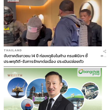
เที่ยวใหม่ๆ
การโฟกัสกลุ่มเป้าหมายที่ชัดเจนเช่นนี้ช่วยให้เดอะมอลล์
กรุ๊ป สามารถออกแบบแคมเปญและสิทธิพิเศษที่ตรงใจและ
ตอบโจทย์ความต้องการของนักท่องเที่ยวกลุ่มนี้ได้อย่างมี
ประสิทธิภาพ
THAILAND
จับตาคดีเยาวชน 14 ปี ก่อเหตุยิงในห้าง กรมพินิจฯ ชี้
...
ประพฤติดี-รับการรักษาต่อเนื่อง ประเมินปล่อยตัว