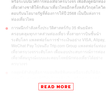
หรือระบบนิเวศการท่องเที่ยวครบวงจร เพื่อดึงดูดนักท่อง
เที่ยวต่างชาติให้กลับมาเที่ยวไทยอีกครั้งหลังวิกฤตโควิด
ตอบรับนโยบายรัฐที่ต้องการให้ปี 2568 เป็นปีแห่งการ
ท่องเที่ยวไทย
การผนึกกำลังครั้งประวัติศาสตร์กับ 35 พันธมิตร
ครอบคลุมทุกภาคส่วนท่องเที่ยว ทั้งสายการบินชั้นนำ
ระดับโลก แพลตฟอร์มการชำระเงินอย่าง VISA, Alipay,
WeChat Pay ไปจนถึง Trip.com Group แพลตฟอร์มท่อง
เที่ยวครบวงจรระดับโลก เพื่อมอบประสบการณ์การท่อง
เที่ยวที่สมบูรณ์แบบและตอบโจทย์นักท่องเที่ยวได้อย่าง
ครบวงจร
กลยุทธ์สำคัญคือการมอบสิทธิพิเศษเหนือระดับให้นัก
ท่องเที่ยวต่างชาติที่ใช้บริการห้างในเครือเดอะมอลล์
กรุ๊ป ตั้งแต่ส่วนลด ของสมนาคุณ ไปจนถึงบริการสุด
READ MORE
เอ็กซ์คลูซีฟ ทั้งยังเลือกช่วงปิดเทอมฤดูร้อน เดือน
มิถุนายน-สิงหาคม ซึ่งเป็นช่วงทองในการเปิดแคมเปญ
เพื่อดึงดูดกลุ่มเป้าหมายอย่างแม่นยำ
ความร่วมมือนี้เกิดจากความ Win-Win ของทุกฝ่าย เสียง