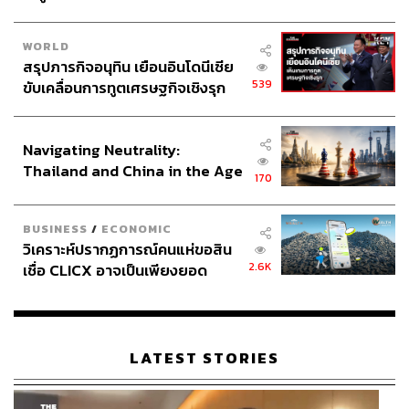
สิทธิพิเศษเหนือระดับ: ดึงดูดนักท่องเที่ยวด้วย
WORLD
ประสบการณ์สุดประทับใจ
สรุปภารกิจอนุทิน เยือนอินโดนีเซีย
539
ขับเคลื่อนการทูตเศรษฐกิจเชิงรุก
ประกาศหุ้นส่วนยุทธศาสตร์ไทย –
หนึ่งในกลยุทธ์สำคัญของแคมเปญนี้คือการมอบสิทธิพิเศษ
อินโดนีเซีย
เหนือระดับให้กับนักท่องเที่ยวต่างชาติที่มาใช้บริการที่ห้าง
Navigating Neutrality:
สรรพสินค้าในเครือเดอะมอลล์ กรุ๊ป ตั้งแต่ส่วนลดพิเศษ ของ
Thailand and China in the Age
สมนาคุณ ไปจนถึงบริการสุดเอ็กซ์คลูซีฟที่หาไม่ได้จากที่อื่น
170
of a New Global Order
สิทธิพิเศษเหล่านี้ไม่เพียงแต่ช่วยดึงดูดนักท่องเที่ยวให้มาใช้
BUSINESS
/
ECONOMIC
บริการที่ห้างสรรพสินค้าในเครือเดอะมอลล์ กรุ๊ป แต่ยังช่วย
วิเคราะห์ปรากฏการณ์คนแห่ขอสิน
กระตุ้นการใช้จ่ายและสร้างรายได้ให้กับผู้ประกอบการใน
2.6K
เชื่อ CLICX อาจเป็นเพียงยอด
Tourism Ecosystem อีกด้วย
ภูเขาน้ำแข็ง ของปัญหาหนี้ครัว
เรือนไทยที่ถูกซุกไว้
ขณะเดียวกัน การที่เดอะมอลล์ กรุ๊ป เลือกช่วงเวลา ‘เดือน
มิถุนายน-สิงหาคม’ ซึ่งเป็นช่วงปิดเทอมฤดูร้อนของหลาย
LATEST STORIES
ประเทศ เป็นช่วงเวลาทองในการเปิดตัวแคมเปญนี้ เพราะเป็น
ช่วงที่นักท่องเที่ยวมีเวลาว่างและกำลังมองหาสถานที่ท่อง