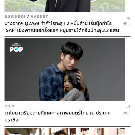
เสียงสะท้อนจากพันธมิตร: ความร่วมมือที่ Win-Win
BUSINESS
/
MARKET
บางจากฯ Q2/69 ทำกำไรทะลุ 1.2 หมื่นล้าน เริ่มบุ๊กกำไร
...
‘SAF’ เชิงพาณิชย์ครั้งแรก หนุนรายได้ครึ่งปีทะลุ 3.2 แสน
ความสำเร็จของแคมเปญนี้ไม่ได้ขึ้นอยู่กับเดอะมอลล์ กรุ๊ป
ล้าน
เพียงฝ่ายเดียว แต่เป็นผลมาจากความร่วมมืออย่างแข็งขัน
ของพันธมิตรทุกภาคส่วน
เสียงสะท้อนจากพันธมิตรอย่างการบินไทย, Trip.com Group
และ VISA ต่างแสดงความเชื่อมั่นในศักยภาพของ Tourism
Ecosystem ที่เดอะมอลล์ กรุ๊ป สร้างขึ้น และมองเห็นโอกาส
ในการเติบโตทางธุรกิจร่วมกัน
กิตติพงษ์ สารสมบูรณ์ ผู้อำนวยการฝ่ายบริการลูกค้าและการ
ตลาด บริษัท การบินไทย จำกัด (มหาชน) กล่าวว่า
FILM
ตาโขน เตรียมฉายที่เทศกาลภาพยนตร์ไทย ณ ประเทศ
“การบินไทย ในฐานะที่เป็นสายการบินแห่งชาติ มีความยินดี
...
บราซิล
เป็นอย่างยิ่งที่จะผนึกกำลังกับเดอะมอลล์ กรุ๊ป ในการสร้าง
Tourism Ecosystem แบบครบวงจร ธุรกิจท่องเที่ยวถือเป็น
หนึ่งในอุตสาหกรรมหลักของประเทศที่สร้างรายได้อย่างมาก