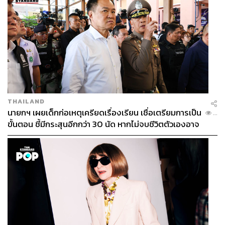
ให้กับประเทศไทย”
Michael Liu, Vice President Trip.com Group กล่าวว่า
“Trip.com ถือได้ว่าเป็นหนึ่งในเครือข่าย OTA ที่ใหญ่ที่สุดใน
โลก ซึ่งยอดการจองล่วงหน้าผ่าน Trip.com ในช่วง Summer
Holiday ที่กำลังจะมาถึงในเดือนมิถุนายน-สิงหาคม มีปริมาณ
สูง ซึ่งเป็นนิมิตหมายที่ดีกับอุตสาหกรรมการท่องเที่ยวไทย
การร่วมมือกับเดอะมอลล์ กรุ๊ป ก็ทำให้ลูกค้าของ Trip.com
THAILAND
Group ได้สิทธิพิเศษเพิ่มจากห้างสรรพสินค้าและศูนย์การค้า
นายกฯ เผยเด็กก่อเหตุเครียดเรื่องเรียน เชื่อเตรียมการเป็น
...
ในเครือเดอะมอลล์ กรุ๊ป ถือว่าเป็นการเอื้อประโยชน์ให้กับ
ขั้นตอน ชี้มีกระสุนอีกกว่า 30 นัด หากไม่จบชีวิตตัวเองอาจ
ลูกค้าที่ใช้บริการของเรา”
สูญเสียเพิ่ม
อนาคตที่สดใสของการท่องเที่ยวไทย
แคมเปญดังกล่าวคือจุดเริ่มต้นของการเปลี่ยนแปลงครั้ง
สำคัญในอุตสาหกรรมท่องเที่ยวไทย