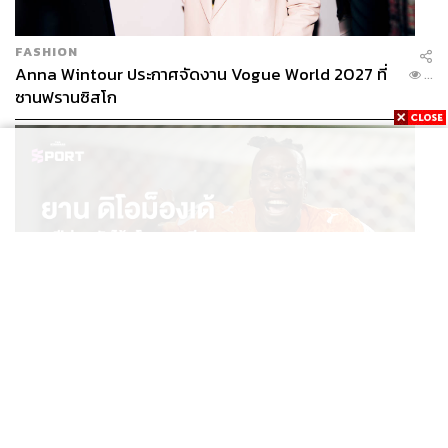
ด้วยวิสัยทัศน์ที่กว้างไกล ความมุ่งมั่นที่แน่วแน่ และความร่วม
มือที่แข็งแกร่งของพันธมิตรทุกภาคส่วน เชื่อว่า Tourism
FASHION
Ecosystem ที่เดอะมอลล์ กรุ๊ป สร้างขึ้น จะเป็นแรงขับเคลื่อน
Anna Wintour ประกาศจัดงาน Vogue World 2027 ที่
...
สำคัญที่นำพาอุตสาหกรรมท่องเที่ยวไทยก้าวไปข้างหน้า
ซานฟรานซิสโก
อย่างยั่งยืน และสร้างอนาคตที่สดใสให้กับประเทศไทย
ทั้งหมดทั้งมวลแคมเปญนี้ไม่ใช่แค่การตลาด แต่เป็นการสร้าง
ปรากฏการณ์ใหม่ให้กับวงการท่องเที่ยวไทย เป็นการแสดงให้
เห็นถึงศักยภาพของคนไทยในการสร้างสรรค์สิ่งใหม่ๆ และ
เป็นการพิสูจน์ให้โลกเห็นว่าประเทศไทยยังคงเป็นจุดหมาย
ปลายทางที่น่าหลงใหลและมีเสน่ห์ไม่เสื่อมคลาย
TAGS:
Advertorial
การท่องเที่ยว
เดอะมอลล์ กรุ๊ป
บริษัท เดอะมอลล์ กรุ๊ป จำกัด
นักท่องเที่ยวต่างชาติ
Tourism Ecosystem
SPORT
ยาน ดิโอม็องเด้ 2 ปีก่อนยังไร้สโมสรอาชีพ สู่นักเตะค่าตัว
...
125 ล้านยูโร กับคำสัญญาถึงน้องสาวผู้ล่วงลับ