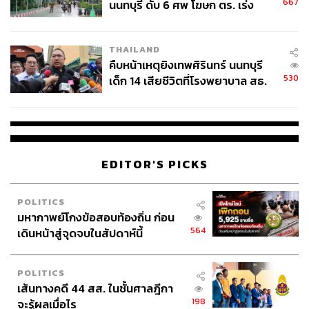
667
นนทบุรี ดับ 6 ศพ โฆษก ตร. เร่ง
ไปจนถึงแพลตฟอร์มการชำระเงินระดับโลกอย่าง VISA หรือ
สอบปมขโมยปืนปู่ก่อเหตุ
สถาบันการเงินยักษ์ใหญ่จากประเทศจีน ไม่ว่าจะเป็น Alipay,
UnionPay, WeChat Pay นอกจากนี้ยังมี Trip.com Group
THAILAND
แพลตฟอร์มให้บริการด้านการท่องเที่ยวครบวงจรชั้นนำของ
คืบหน้าเหตุยิงเทพศิรินทร์ นนทบุรี
ผู้ใช้บริการทั่วโลก
530
เด็ก 14 เสียชีวิตที่โรงพยาบาล สธ.
ยืนยันครูเสียชีวิต 5 ราย เจ็บ 22
เพื่อมอบประสบการณ์ความประทับใจในการท่องเที่ยวแบบ
ราย
ครบวงจร และมอบสิทธิพิเศษของเดอะมอลล์ กรุ๊ป ที่หลาก
หลายในทุกแพลตฟอร์ม ตั้งแต่การจองทริปกับ Trip.com ซื้อ
ตั๋วเครื่องบินจากสายการบินที่ร่วมรายการ พักโรงแรม
EDITOR'S PICKS
พันธมิตร และเมื่อมาถึงที่ห้าง ใช้จ่ายผ่านบัตร VISA,
UnionPay, Alipay หรือ WeChat Pay ก็ได้รับสิทธิพิเศษ
POLITICS
มากมายที่ไม่เหมือนกัน
มหากาพย์โกงข้อสอบท้องถิ่น ก่อน
564
เดินหน้าสู่จุดจบในสัปดาห์นี้
ความร่วมมือครั้งนี้จึงไม่ได้เป็นเพียงการจับมือกันธรรมดา แต่
เป็นการสร้างเครือข่ายที่แข็งแกร่งและครอบคลุม เพื่อมอบ
POLITICS
ประสบการณ์การท่องเที่ยวที่สมบูรณ์แบบและตอบโจทย์
เส้นทางคดี 44 สส. ในชั้นศาลฎีกา
ความต้องการของนักท่องเที่ยวได้อย่างครบวงจร
198
จะรู้ผลเมื่อไร