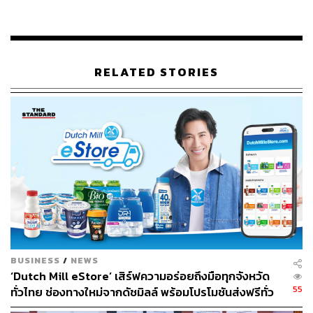
ท่ามกลางความท้าทายนี้ ‘เดอะมอลล์ กรุ๊ป’ กลุ่มธุรกิจค้าปลีก
ชั้นนำของไทย ได้ก้าวขึ้นมาเป็นผู้นำในการสร้าง
ปรากฏการณ์ใหม่ให้กับวงการท่องเที่ยวไทย ด้วยการผนึก
RELATED STORIES
กำลังกับพันธมิตรกว่า 35 องค์กร สร้าง Tourism Ecosystem
หรือระบบนิเวศการท่องเที่ยวที่ครบวงจร เพื่อดึงดูดนักท่อง
เที่ยวต่างชาติให้กลับมาคึกคักอีกครั้ง
“เพื่อเป็นการขานรับนโยบายจากรัฐบาล ในการช่วยกระตุ้น
รายได้และผลักดันให้ปี 2568 ให้เป็นปีแห่งการท่องเที่ยว ดัง
นั้น เดอะมอลล์ กรุ๊ป จึงได้วางกลยุทธ์ ผนึกกำลังกับพันธมิตร
ด้านการท่องเที่ยว สร้าง Tourism Ecosystem และขยายเครือ
ข่ายการท่องเที่ยว (Tourism Network) เพื่อดึงดูดนักท่องเที่ยว
ต่างชาติ โดยมีเป้าหมายส่งเสริมการเติบโตกลุ่มลูกค้านักท่อง
เที่ยว” วรลักษณ์ ตุลาภรณ์ ประธานเจ้าหน้าที่บริหาร กลุ่มการ
ตลาด บริษัท เดอะมอลล์ กรุ๊ป จำกัด กล่าว
BUSINESS
/
NEWS
‘Dutch Mill eStore’ เสิร์ฟความอร่อยถึงมือทุกจังหวัด
55
ทั่วไทย ช่องทางใหม่จากดัชมิลล์ พร้อมโปรโมชันส่งฟรีทั่ว
ประเทศ ส่งไว สั่งก่อนเที่ยง ได้ของวันถัดไป ส่งสินค้าแบบ