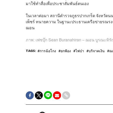
มาใช้ทำสื่อเพื่อประชาสัมพันธ์ตนเอง
ในเวลาต่อมา สถานีตำรวจภูธรปากเกร็ด จังหวัดน
เพ็ชร์ ทนายความ ในฐานะประธานเครือข่ายรณรงค์ทวง
ฌอน
ภาพ: เฟซบุ๊ก
Sean Buranahiran – ฌอน บูรณะหิรั
TAGS:
การฉ้อโกง
ยกฟ้อง
ไฟป่า
บริจาคเงิน
ฌอ