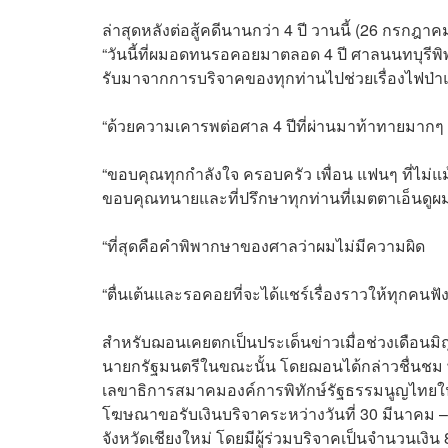
ล่าสุดหลังต่อสู้คดีนานกว่า 4 ปี วานนี้ (26 กรก
“วันนี้ที่ผมอดทนรอคอยมาตลอด 4 ปี ศาลนนทบุรีพิ
รับมาจากการบริจาคของทุกท่านไปช่วยเรื่องไฟป่า
“ด้วยความเคารพต่อศาล 4 ปีที่ผ่านมาท้าทายมาก
“ขอบคุณทุกกำลังใจ ครอบครัว เพื่อน แฟนๆ ที่ไม่แม
ขอบคุณทนายและที่ปรึกษาทุกท่านที่เมตตาเอ็นดู
“ที่สุดคือคำพิพากษาของศาลว่าผมไม่มีความผิด
“ตื่นเต้นและรอคอยที่จะได้แชร์เรื่องราวให้ทุกคนฟั
สำหรับฌอนเคยตกเป็นประเด็นข่าวเมื่อช่วงเดือนมิ
นายกรัฐมนตรีในขณะนั้น โดยฌอนได้กล่าวชื่นชม พ
เลขาธิการสมาคมองค์การพิทักษ์รัฐธรรมนูญไทยในข
โฆษณาขอรับเงินบริจาคระหว่างวันที่ 30 มีนาคม 
จังหวัดเชียงใหม่ โดยมีผู้ร่วมบริจาคเป็นจำนวนเงิ