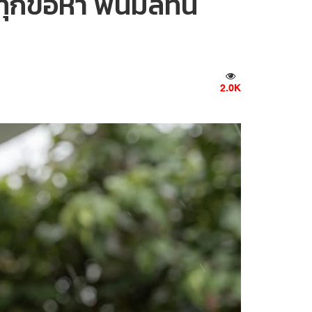
ุกข้อหา พ้นมลทิน
2.0K