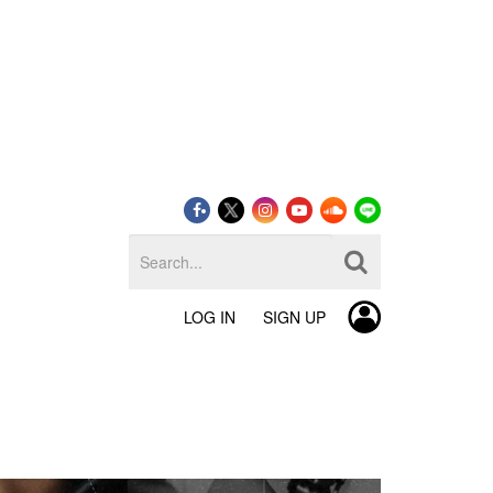
LOG IN
SIGN UP