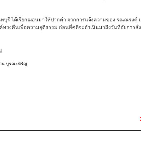
นทบุรี ได้เรียกฌอนมาให้ปากคำ จากการแจ้งความของ รณณรงค์ แ
คืนเพื่อความยุติธรรม ก่อนที่คดีจะดำเนินมาถึงวันที่อัยการสั่ง
ญ
น บูรณะหิรัญ