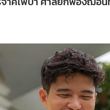
บริจาคไฟป่า ศาลยกฟ้องฌอนท