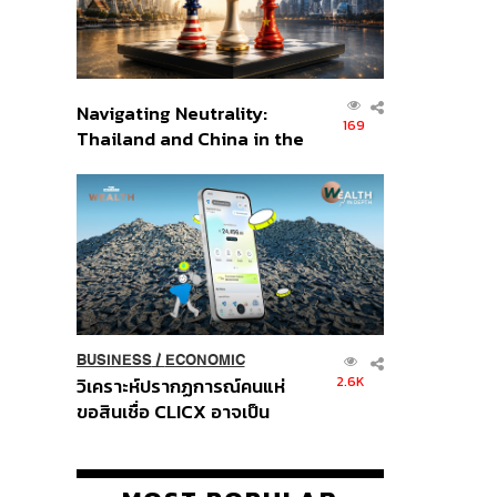
Navigating Neutrality:
169
Thailand and China in the
Age of a New Global
Order
BUSINESS
/
ECONOMIC
2.6K
วิเคราะห์ปรากฏการณ์คนแห่
ขอสินเชื่อ CLICX อาจเป็น
เพียงยอดภูเขาน้ำแข็ง ของ
ปัญหาหนี้ครัวเรือนไทยที่ถูกซุก
ไว้