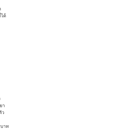
า
ได้
ง
รยา
ัว
3 บาท