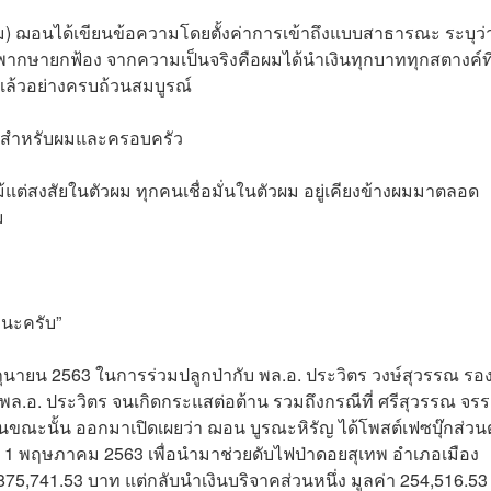
ฎาคม) ฌอนได้เขียนข้อความโดยตั้งค่าการเข้าถึงแบบสาธารณะ ระบุว่
พากษายกฟ้อง จากความเป็นจริงคือผมได้นำเงินทุกบาททุกสตางค์ที่
แล้วอย่างครบถ้วนสมบูรณ์
ๆ สำหรับผมและครอบครัว
้แต่สงสัยในตัวผม ทุกคนเชื่อมั่นในตัวผม อยู่เคียงข้างผมมาตลอด
ผม
งนะครับ”
ถุนายน 2563 ในการร่วมปลูกป่ากับ พล.อ. ประวิตร วงษ์สุวรรณ รอ
ล.อ. ประวิตร จนเกิดกระแสต่อต้าน รวมถึงกรณีที่ ศรีสุวรรณ จร
ณะนั้น ออกมาเปิดเผยว่า ฌอน บูรณะหิรัญ ได้โพสต์เฟซบุ๊กส่วนต
– 1 พฤษภาคม 2563 เพื่อนำมาช่วยดับไฟป่าดอยสุเทพ อำเภอเมือง
น 875,741.53 บาท แต่กลับนำเงินบริจาคส่วนหนึ่ง มูลค่า 254,516.5