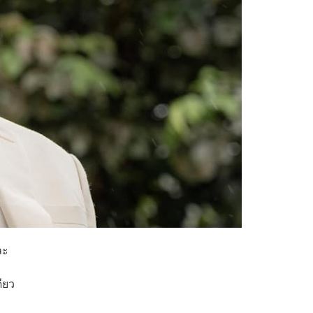
ละ
ียว